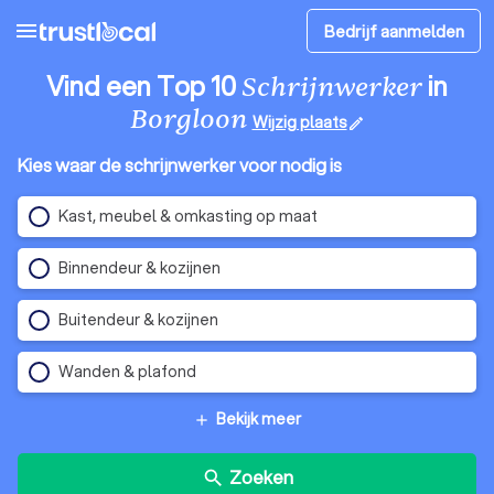
menu
Bedrijf aanmelden
Vind een Top 10
in
Schrijnwerker
Borgloon
Wijzig plaats
edit
Kies waar de schrijnwerker voor nodig is
Kast, meubel & omkasting op maat
Binnendeur & kozijnen
Buitendeur & kozijnen
Wanden & plafond
Bekijk meer
add
Zoeken
search