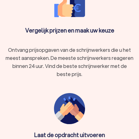
beschikbaarheid van materialen.
Duurzaamheid:
Een kleinere ecologische voetafdruk
door beperkte reistijden.
Vergelijk prijzen en maak uw keuze
Vergelijk schrijnwerkers in de buurt
Met Trustlocal vindt u eenvoudig de perfecte schrijnwerker
Ontvang prijsopgaven van de schrijnwerkers die u het
voor uw project. Vergelijk offertes, lees reviews, en maak een
meest aanspreken. De meeste schrijnwerkers reageren
geïnformeerde keuze die kwaliteit en betrouwbaarheid
garandeert. Start uw zoektocht op Trustlocal en zet de
binnen 24 uur. Vind de beste schrijnwerker met de
eerste stap naar de realisatie van uw droomproject in
beste prijs.
Borgloon.
Laat de opdracht uitvoeren