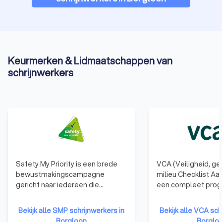
Keurmerken & Lidmaatschappen van
schrijnwerkers
Safety My Priority is een brede
VCA (Veiligheid, g
bewustmakingscampagne
milieu Checklist Aa
gericht naar iedereen die
een compleet pro
beroepshalve met bouwen en
waarmee dienstver
verbouwen te maken heeft. Een
bedrijven structure
Bekijk alle SMP schrijnwerkers in
Bekijk alle VCA sch
collectief bewustzijn omtrent
objectief worden g
Borgloon
Borglo