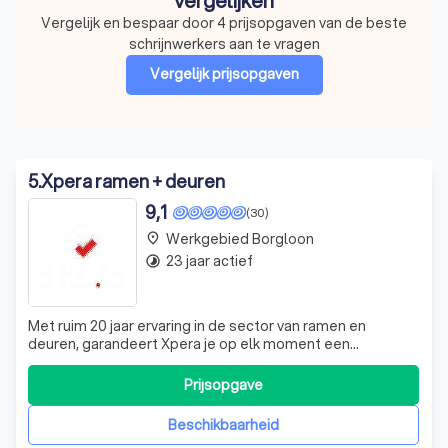
vergelijken
Vergelijk en bespaar door 4 prijsopgaven van de beste
schrijnwerkers aan te vragen
Vergelijk prijsopgaven
5
.
Xpera ramen + deuren
9,1
(30)
Werkgebied Borgloon
place
23 jaar actief
timelapse
Met ruim 20 jaar ervaring in de sector van ramen en
deuren, garandeert Xpera je op elk moment een
professioneel en persoonlijk contact. Als expert in ramen
en deuren, kiezen we alleen voor de beste kwaliteit.
Prijsopgave
Daarom werken we met 100% Belgische ramen en deuren.
Bovendien is Xpera ook jouw expert op
Beschikbaarheid