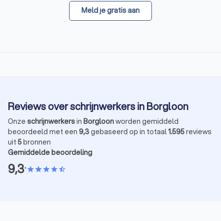
Meld je gratis aan
Reviews over schrijnwerkers in Borgloon
Onze
schrijnwerkers
in
Borgloon
worden gemiddeld
beoordeeld met een
9,3
gebaseerd op in totaal
1.595
reviews
uit
5
bronnen
Gemiddelde beoordeling
9,3
•
star
star
star
star
star_half