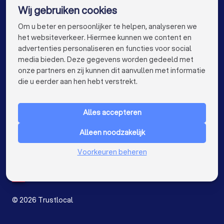
Wij gebruiken cookies
Schrijnwerkers in Antwerpen
info@trustlocal.be
Om u beter en persoonlijker te helpen, analyseren we
Schrijnwerkers in Gent
Schrijnwerkers in Brugge
het websiteverkeer. Hiermee kunnen we content en
advertenties personaliseren en functies voor social
Schrijnwerkers in Leuven
Schrijnwerkers in Aalst
media bieden. Deze gegevens worden gedeeld met
onze partners en zij kunnen dit aanvullen met informatie
Schrijnwerkers in Mechelen
keyboard_arrow_down
VOOR PARTICULIEREN
die u eerder aan hen hebt verstrekt.
Schrijnwerkers in Kortrijk
Schrijnwerkers in Hasselt
keyboard_arrow_down
VOOR BEDRIJVEN
Schrijnwerkers in Sint-Niklaas
Alles accepteren
keyboard_arrow_down
OVER TRUSTLOCAL
Schrijnwerkers in Genk
Schrijnwerkers in Roeselare
Alleen noodzakelijk
LAND
Nederland
Voorkeuren beheren
Schrijnwerkers in Beveren
België
Duitsland
Schrijnwerkers in Dendermonde
Spanje
Schrijnwerkers in Beringen
©
2026
Trustlocal
Schrijnwerkers in Turnhout