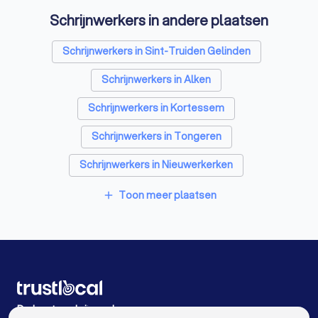
Schrijnwerkers in andere plaatsen
Laadpaal installateurs in Borgloon
Zonwering specialisten in Borgloon
Schrijnwerkers in Sint-Truiden Gelinden
Warmtepomp installateurs in Borgloon
Schrijnwerkers in Alken
Badkamer installateurs in Borgloon
Schrijnwerkers in Kortessem
Glashandels in Borgloon
EPC-keurders in Borgloon
Schrijnwerkers in Tongeren
Klusjesmannen in Borgloon
Schrijnwerkers in Nieuwerkerken
Schrijnwerkers in Hasselt Kermt
Toon meer plaatsen
add
Schrijnwerkers in Sint-Truiden Velm
Schrijnwerkers in Riemst Val-Meer
Schrijnwerkers in Riemst
Schrijnwerkers in Zonhoven
De beste schrijnwerkers voor u