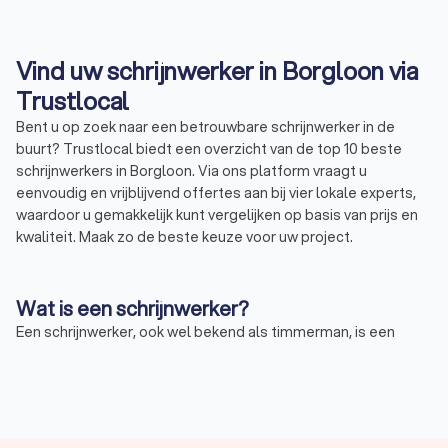
Vind uw schrijnwerker in Borgloon via
Trustlocal
Bent u op zoek naar een betrouwbare schrijnwerker in de
buurt? Trustlocal biedt een overzicht van de top 10 beste
schrijnwerkers in Borgloon. Via ons platform vraagt u
eenvoudig en vrijblijvend offertes aan bij vier lokale experts,
waardoor u gemakkelijk kunt vergelijken op basis van prijs en
kwaliteit. Maak zo de beste keuze voor uw project.
Wat is een schrijnwerker?
Een schrijnwerker, ook wel bekend als timmerman, is een
vakman gespecialiseerd in houtwerk. Een schrijnwerker richt
zich op het maken en plaatsen van houten constructies en
elementen, zoals deuren, ramen, trappen, en kasten. Deze
professional combineert vakmanschap met een diepgaande
kennis van houtsoorten en bouwtechnieken, essentieel voor