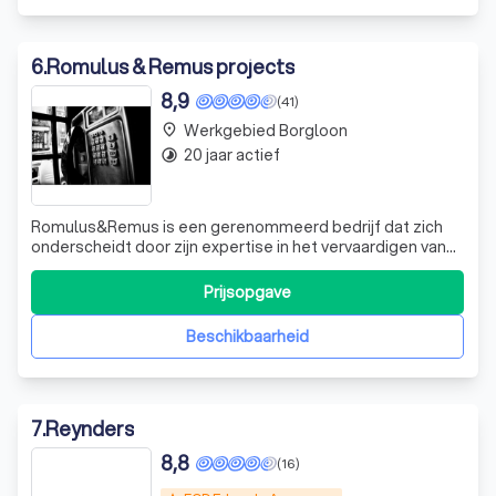
6
.
Romulus & Remus projects
8,9
(41)
Werkgebied Borgloon
place
20 jaar actief
timelapse
Romulus&Remus is een gerenommeerd bedrijf dat zich
onderscheidt door zijn expertise in het vervaardigen van
diverse soorten trappen. Of u nu op zoek bent naar
zwevende trappen, half zwevende trappen, trappen van
Prijsopgave
beuk, rubberwood of eik, of trappen met een kwartslag of
dubbele kwartslag, wij hebben h
Beschikbaarheid
7
.
Reynders
8,8
(16)