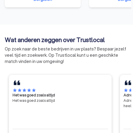
risicopreventie en veiligheid
gecertificeerd op 
moet het hoge aantal
beheersysteem. Een 
arbeidsongevallen in de
bezit van een VCA c
Belgische bouwsector
aantonen dat het be
terugschroeven. Aannemers die
groot aantal punte
hieraan deelnemen zullen veilig
de huidige eisen op
Wat anderen zeggen over Trustlocal
denken en handelen bij het
van veiligheid, gez
uitvoeren van de
milieu.
Op zoek naar de beste bedrijven in uw plaats? Bespaar jezelf
werkzaamheden.
veel tijd en zoekwerk. Op Trustlocal kunt u een geschikte
match vinden in uw omgeving!
star
star
star
star
star
star
sta
Het was goed zoals altijd
Adres
Het was goed zoals altijd
Adres
heel 