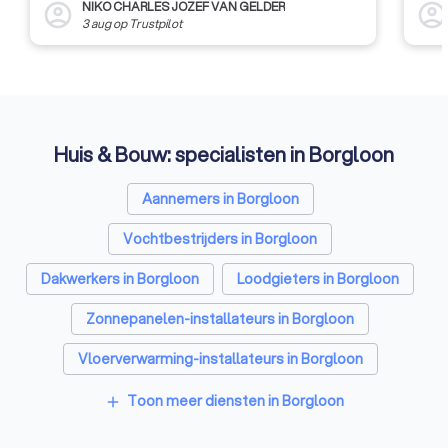
NIKO CHARLES JOZEF VAN GELDER
account_circle
account_circl
3 aug
op
Trustpilot
Huis & Bouw: specialisten in Borgloon
Aannemers in Borgloon
Vochtbestrijders in Borgloon
Dakwerkers in Borgloon
Loodgieters in Borgloon
Zonnepanelen-installateurs in Borgloon
Vloerverwarming-installateurs in Borgloon
Airco installateurs in Borgloon
Toon meer diensten in Borgloon
add
Ramen en deuren specialisten in Borgloon