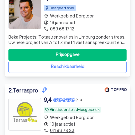
Reageert snel
Werkgebied Borgloon
place
16 jaar actief
timelapse
089 68 17 12
phone
Beka Projects: Totaalrenovaties in Limburg zonder stress.
Uw hele project van A tot Z met 1 vast aanspreekpunt en
snelle service. Vraag nu uw vrijblijvende offerte aan!
Prijsopgave
Beschikbaarheid
2
.
Terraspro
TOP PRO
9,4
(56)
Gratis eerste adviesgesprek
local_offer
Werkgebied Borgloon
place
10 jaar actief
timelapse
011 98 73 33
phone