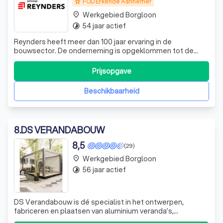
FOD Erkende Aannemer
grade
Werkgebied Borgloon
place
54 jaar actief
timelapse
Reynders heeft meer dan 100 jaar ervaring in de
bouwsector. De onderneming is opgeklommen tot de
hoogste categorie in de sector en is actief op het vlak van
nieuwbouw, renovatie, afwerking en maatschrijnwerk. Een
Prijsopgave
vaste kern van zeer gekwalificeerde medewerkers en een
groep kwaliteitsvolle onderaann
Beschikbaarheid
8
.
DS VERANDABOUW
8,5
(29)
Werkgebied Borgloon
place
56 jaar actief
timelapse
DS Verandabouw is dé specialist in het ontwerpen,
fabriceren en plaatsen van aluminium veranda’s,
terrasoverkappingen, lamellendaken en carports. Wij zijn