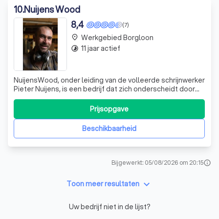
10
.
Nuijens Wood
8,4
(7)
Werkgebied Borgloon
place
11 jaar actief
timelapse
NuijensWood, onder leiding van de volleerde schrijnwerker
Pieter Nuijens, is een bedrijf dat zich onderscheidt door
zijn passie voor hout en vakmanschap. Pieter creëert op
maat gemaakte houtconstructies voor zowel binnen- als
Prijsopgave
buitenwerk, met een bijzondere focus op kleine
houtconstructies. Hij werkt
Beschikbaarheid
Bijgewerkt: 05/08/2026 om 20:15
info
keyboard_arrow_down
Toon meer resultaten
Uw bedrijf niet in de lijst?