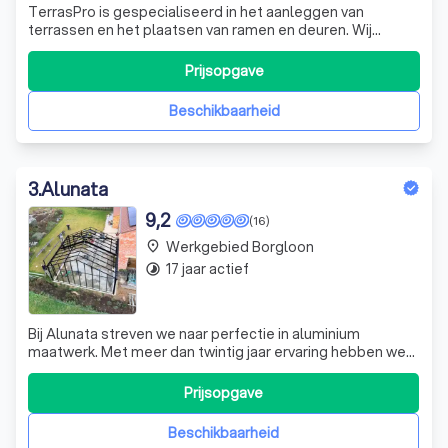
TerrasPro is gespecialiseerd in het aanleggen van
terrassen en het plaatsen van ramen en deuren. Wij
combineren vakmanschap met duurzame materialen om
jouw woning en buitenruimte een stijlvolle en kwalitatieve
Prijsopgave
upgrade te geven. Met oog voor detail en een
persoonlijke aanpak zorgen wij voor een perf
Beschikbaarheid
3
.
Alunata
9,2
(16)
Werkgebied Borgloon
place
17 jaar actief
timelapse
Bij Alunata streven we naar perfectie in aluminium
maatwerk. Met meer dan twintig jaar ervaring hebben we
een breed scala aan prachtige projecten gerealiseerd,
van overkappingen, carports en screens tot unieke
Prijsopgave
veranda- en serreprojecten. We onderscheiden ons door
onze uitstekende kwaliteit. Geen uit
Beschikbaarheid