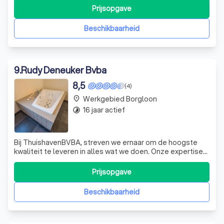
geen doorsnee constructeur, maar een bloeiende
Prijsopgave
onderneming die uitsluitend maatwerk levert. Onze naam
staat synoniem aan kwaliteit, en dat merk j
Beschikbaarheid
9
.
Rudy Deneuker Bvba
8,5
(4)
Werkgebied Borgloon
place
16 jaar actief
timelapse
Bij ThuishavenBVBA, streven we ernaar om de hoogste
kwaliteit te leveren in alles wat we doen. Onze expertise
ligt in het leveren van maatwerk voor zowel particulieren
als professionals. We zijn gespecialiseerd in het creëren
Prijsopgave
van prachtige badkamers, deuren, keukens en trappen,
allemaal op maat gema
Beschikbaarheid