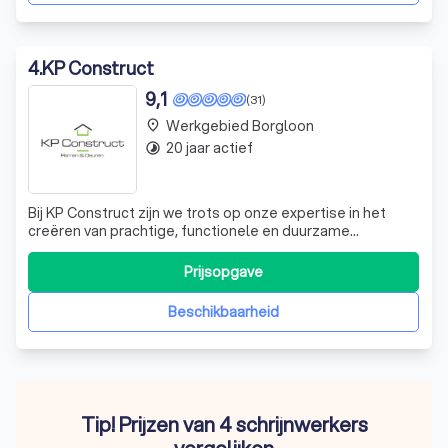
4
.
KP Construct
9,1
(31)
Werkgebied Borgloon
place
20 jaar actief
timelapse
Bij KP Construct zijn we trots op onze expertise in het
creëren van prachtige, functionele en duurzame
woningen. We hebben een passie voor renovatie en
streven ernaar om elke woning die we aanpakken, te
Prijsopgave
transformeren tot een plek waar onze klanten trots op
kunnen zijn. Onze recente projecten omvatte
Beschikbaarheid
Tip! Prijzen van 4 schrijnwerkers