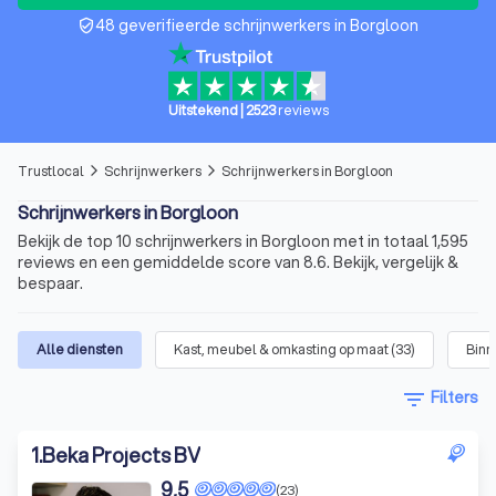
48 geverifieerde schrijnwerkers in Borgloon
verified_user
Uitstekend
|
2523
reviews
Trustlocal
Schrijnwerkers
Schrijnwerkers in Borgloon
arrow_forward_ios
arrow_forward_ios
Schrijnwerkers in Borgloon
Bekijk de top 10 schrijnwerkers in Borgloon met in totaal 1,595
reviews en een gemiddelde score van 8.6. Bekijk, vergelijk &
bespaar.
Alle diensten
Kast, meubel & omkasting op maat
(
33
)
Binn
filter_list
Filters
1
.
Beka Projects BV
9,5
(23)