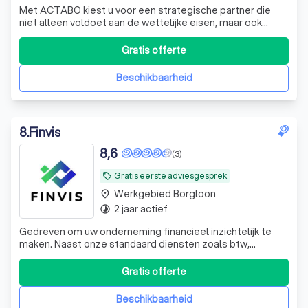
Met ACTABO kiest u voor een strategische partner die
niet alleen voldoet aan de wettelijke eisen, maar ook
meedenkt met uw bedrijf en proactief adviezen geeft die
bijdragen aan uw succes.
Gratis offerte
Beschikbaarheid
8
.
Finvis
8,6
(3)
Gratis eerste adviesgesprek
local_offer
Werkgebied Borgloon
place
2 jaar actief
timelapse
Gedreven om uw onderneming financieel inzichtelijk te
maken. Naast onze standaard diensten zoals btw,
belastingsaangiften en boekhouding bieden wij nog veel
meer aan. Neem contact en laat ons even kennismaken!
Gratis offerte
Beschikbaarheid