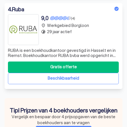
4
.
Ruba
9,0
(4)
Werkgebied Borgloon
place
29 jaar actief
timelapse
RUBA is een boekhoudkantoor gevestigd in Hasselt en in
Riemst. Boekhoudkantoor RUBA bvba werd opgericht in
1996. De ervaring die opgebouwd werd in deze periode
van meer dan 20 jaar wordt aangewend om u en uw bedrijf
Gratis offerte
te ondersteunen met een persoonlijke aanpak, op maat
van uw dossier. Essentieel hi
Beschikbaarheid
Tip! Prijzen van 4 boekhouders vergelijken
Vergelijk en bespaar door 4 prijsopgaven van de beste
boekhouders aan te vragen