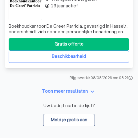
29 jaar actief
timelapse
Boekhoudkantoor De Greef Patricia, gevestigd in Hasselt,
onderscheidt zich door een persoonlijke benadering en
maximale fiscale ondersteuning voor elke klant en elk
dossier. Of u nu een zaak wilt opstarten in bijberoep,
Gratis offerte
hoofdberoep of een vennootschap wilt oprichten, Patricia
De Greef, erkend boekho
Beschikbaarheid
Bijgewerkt: 08/08/2026 om 08:21
info
keyboard_arrow_down
Toon meer resultaten
Uw bedrijf niet in de lijst?
Meld je gratis aan