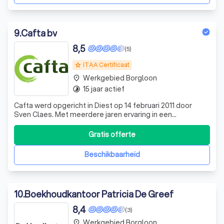
9
.
Cafta bv
8,5
(5)
ITAA Certificaat
grade
Werkgebied Borgloon
place
15 jaar actief
timelapse
Cafta werd opgericht in Diest op 14 februari 2011 door
Sven Claes. Met meerdere jaren ervaring in een
accountantskantoor en in een internationale KMO, werd
de tijd rijp om op eigen benen te staan. Cafta bv is
Gratis offerte
vandaag een jong en dynamische kantoor dat voornamelijk
klanten heeft in Vlaams-Brabant, A
Beschikbaarheid
10
.
Boekhoudkantoor Patricia De Greef
8,4
(3)
Werkgebied Borgloon
place