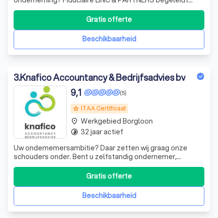
zelfstandigen en kmo’s met duidelijke boekhouding,
fiscaal advies en persoonlijke opvolging.
Gratis offerte
Beschikbaarheid
3
.
Knafico Accountancy & Bedrijfsadvies bv
9,1
(5)
ITAA Certificaat
grade
Werkgebied Borgloon
place
32 jaar actief
timelapse
Uw ondernemersambitie? Daar zetten wij graag onze
schouders onder. Bent u zelfstandig ondernemer,
zaakvoerder van een kmo of vrije beroeper? Wij houden
uw onderneming in financiële topconditie. Zo kunt u met
Gratis offerte
een gerust hart uw ambitie waarmaken.
Beschikbaarheid