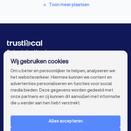
Boekhouders in Zonhoven
Toon meer plaatsen
add
Boekhouders in Maasmechelen
Boekhouders in Heusden-Zolder
Boekhouders in Beringen Paal
Boekhouders in Opglabbeek
De beste boekhouders voor u
Wij gebruiken cookies
Boekhouders in Antwerpen
Boekhouders in Gent
info@trustlocal.be
Om u beter en persoonlijker te helpen, analyseren we
Boekhouders in Brugge
Boekhouders in Leuven
het websiteverkeer. Hiermee kunnen we content en
advertenties personaliseren en functies voor social
Boekhouders in Aalst
Boekhouders in Mechelen
media bieden. Deze gegevens worden gedeeld met
onze partners en zij kunnen dit aanvullen met informatie
Boekhouders in Kortrijk
keyboard_arrow_down
VOOR PARTICULIEREN
die u eerder aan hen hebt verstrekt.
Boekhouders in Sint-Niklaas
Boekhouders in Genk
keyboard_arrow_down
VOOR BEDRIJVEN
Boekhouders in Roeselare
Boekhouders in Beveren
Alles accepteren
keyboard_arrow_down
OVER TRUSTLOCAL