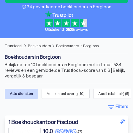
34 geverifieerde boekhouders in Borgloon
verified_user
Uitstekend
|
2525
reviews
Trustlocal
Boekhouders
Boekhouders in Borgloon
arrow_forward_ios
arrow_forward_ios
Boekhouders in Borgloon
Bekijk de top 10 boekhouders in Borgloon met in totaal 534
reviews en een gemiddelde Trustlocal-score van 8.6 | Bekijk,
vergelijk & bespaar.
Alle diensten
Accountant overig
(
10
)
Audit (statutair)
(
5
)
filter_list
Filters
1
.
Boekhoudkantoor Fiscloud
10,0
(27)