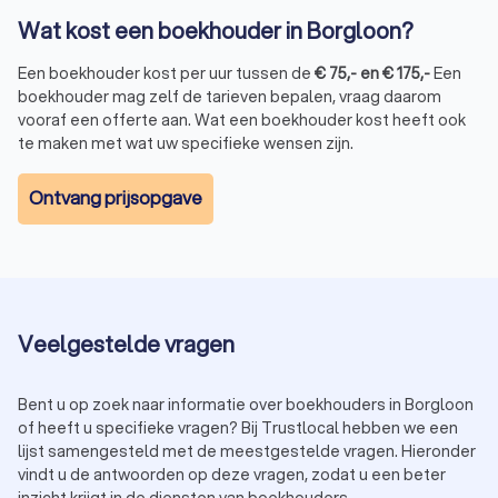
Zoekt u een boekhouder in Borgloon voor uw eenmanszaak,
Wat kost een boekhouder in Borgloon?
een betaalbare expert voor uw persoonlijke administratie of
gewoon iemand die met u meedenkt als ondernemer: via
Een boekhouder kost per uur tussen de
€
75
,-
en
€
175
,-
Een
Trustlocal vindt u snel en eenvoudig een overzicht van
boekhouder mag zelf de tarieven bepalen, vraag daarom
betrouwbare boekhouders in Borgloon.
vooraf een offerte aan. Wat een boekhouder kost heeft ook
U vergelijkt boekhoudkantoren op basis van echte
te maken met wat uw specifieke wensen zijn.
klantbeoordelingen, heldere prijsopgaven en duidelijke
informatie over hun werkwijze. Zo maakt u in een paar klikken
Ontvang prijsopgave
een weloverwogen keuze die past bij uw situatie én budget.
Waar moet u op letten bij het kiezen van een boekhouder?
Hieronder vindt u enkele handige aandachtspunten:
Ervaring met uw type onderneming
Elke sector heeft z’n eigen regels en uitdagingen. Kies
een boekhouder in Borgloon die vertrouwd is met uw
branche of bedrijfsvorm.
Veelgestelde vragen
Transparante communicatie over kosten
Wees niet bang om door te vragen. Een goede
boekhouder in Borgloon maakt duidelijke afspraken over
Bent u op zoek naar informatie over boekhouders in Borgloon
tarieven en voorkomt verrassingen achteraf.
of heeft u specifieke vragen? Bij Trustlocal hebben we een
Flexibiliteit en digitale mogelijkheden
lijst samengesteld met de meestgestelde vragen. Hieronder
Kunt u online uw bonnetjes aanleveren? Is er een handig
vindt u de antwoorden op deze vragen, zodat u een beter
boekhoudportaal? Flexibiliteit bespaart tijd en maakt
inzicht krijgt in de diensten van boekhouders.