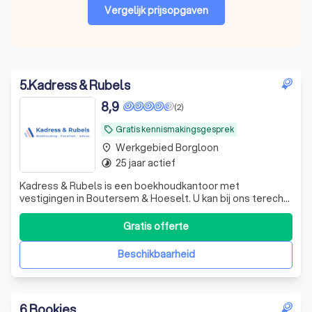
Vergelijk prijsopgaven
5
.
Kadress & Rubels
8,9
(2)
Gratis kennismakingsgesprek
local_offer
Werkgebied Borgloon
place
25 jaar actief
timelapse
Kadress & Rubels is een boekhoudkantoor met
vestigingen in Boutersem & Hoeselt. U kan bij ons terecht
voor al uw fiscale en boekhoudkundige vragen. Onze
focus als kantoor ligt op een vlotte en duidelijke
Gratis offerte
communicatie met de klant. Met meer dan 20 jaar ervaring
op de teller weten we dat één van de g
Beschikbaarheid
6
.
Bookies