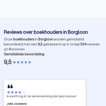
Reviews over boekhouders in Borgloon
Onze
boekhouders
in
Borgloon
worden gemiddeld
beoordeeld met een
9,5
gebaseerd op in totaal
534
reviews
uit
4
bronnen
Gemiddelde beoordeling
9,5
•
star
star
star
star
star
star
star
star
star
star
Ik wacht nog af, de samenwerking start pas in januari
Joke Joossens