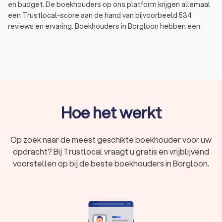
en budget. De boekhouders op ons platform krijgen allemaal
een Trustlocal-score aan de hand van bijvoorbeeld 534
reviews en ervaring. Boekhouders in Borgloon hebben een
gemiddelde Trustlocal-score van 8.6.
Wat is een boekhouder?
Een boekhouder is een expert in het beheren van financiële
administratie. Dat betekent concreet: het inboeken van
facturen, het opmaken van btw-aangiftes, het voorbereiden
Hoe het werkt
van de jaarrekening en het doen van belastingaangiften.
Zowel bedrijven als particulieren maken gebruik van een
boekhouder in Borgloon.
Op zoek naar de meest geschikte boekhouder voor uw
Voor zelfstandigen en ondernemers is een goede
opdracht? Bij Trustlocal vraagt u gratis en vrijblijvend
boekhouding niet alleen wettelijk verplicht, het is ook
voorstellen op bij de beste boekhouders in Borgloon.
belangrijk om inzicht te krijgen in de financiële gezondheid van
uw zaak. Denk aan inkomsten, uitgaven, winst, kosten en
belastingen. Zonder degelijke boekhouding loopt u het risico
op fouten bij de fiscus, met mogelijk zware boetes tot
gevolg.