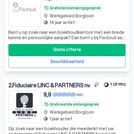
Gratis kennismakingsgesprek
local_offer
Werkgebied Borgloon
place
14 jaar actief
timelapse
Bent u op zoek naar een boekhoudkantoor met een brede
kennis en persoonlijke aanpak? Dan bent u bij Fiscloud aan
het juiste adres! Aarzel niet om ons te contacteren voor
een eerste kennismaking.
Gratis offerte
Beschikbaarheid
2
.
Fiduciaire LINC & PARTNERS nv
TOP PRO
9,9
(189)
Gratis eerste adviesgesprek
local_offer
Werkgebied Borgloon
place
1 jaar actief
timelapse
Op zoek naar een boekhouder die meedenkt met uw
onderneming? Fiduciaire LINC & PARTNERS begeleidt