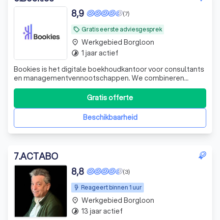
8,9
(7)
Gratis eerste adviesgesprek
local_offer
Werkgebied Borgloon
place
1 jaar actief
timelapse
Bookies is het digitale boekhoudkantoor voor consultants
en managementvennootschappen. We combineren
jarenlange ervaring met gebruiksvriendelijke online tools,
zodat je cijfers altijd up-to-date zijn.
Gratis offerte
Beschikbaarheid
7
.
ACTABO
8,8
(3)
Reageert binnen 1 uur
Werkgebied Borgloon
place
13 jaar actief
timelapse