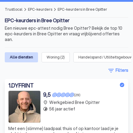
Trustlocal
EPC-keurders
EPC-keurders in Bree Opitter
arrow_forward_ios
arrow_forward_ios
EPC-keurders in Bree Opitter
Een nieuwe epc-attest nodig Bree Opitter? Bekijk de top 10
epc-keurders in Bree Opitter en vraag vrijblijvend offertes
aan.
Alle diensten
Woning
(
2
)
Handelspand / Utiliteitsgebouw
filter_list
Filters
1
.
DYFRINT
9,5
(29)
Werkgebied Bree Opitter
place
56 jaar actief
timelapse
Met een (slimme) laadpaal thuis of op kantoor laad je je