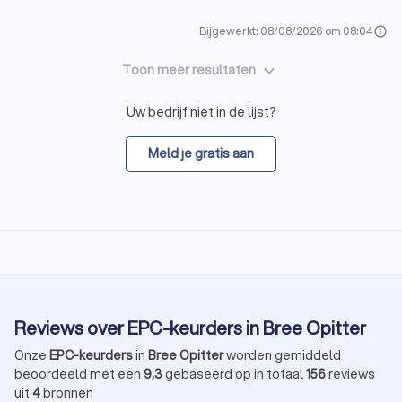
Bijgewerkt: 08/08/2026 om 08:04
info
keyboard_arrow_down
Toon meer resultaten
Uw bedrijf niet in de lijst?
Meld je gratis aan
Reviews over EPC-keurders in Bree Opitter
Onze
EPC-keurders
in
Bree Opitter
worden gemiddeld
beoordeeld met een
9,3
gebaseerd op in totaal
156
reviews
uit
4
bronnen