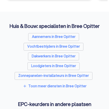
Huis & Bouw: specialisten in Bree Opitter
Aannemers in Bree Opitter
Vochtbestrijders in Bree Opitter
Dakwerkers in Bree Opitter
Loodgieters in Bree Opitter
Zonnepanelen-installateurs in Bree Opitter
Vloerverwarming-installateurs in Bree Opitter
Toon meer diensten in Bree Opitter
add
Airco installateurs in Bree Opitter
EPC-keurders in andere plaatsen
Ramen en deuren specialisten in Bree Opitter