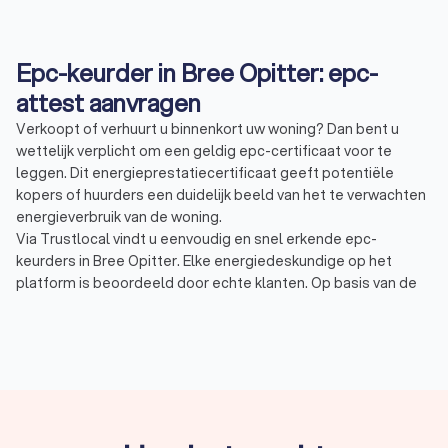
Epc-keurder in Bree Opitter: epc-
attest aanvragen
Verkoopt of verhuurt u binnenkort uw woning? Dan bent u
wettelijk verplicht om een geldig epc-certificaat voor te
leggen. Dit energieprestatiecertificaat geeft potentiële
kopers of huurders een duidelijk beeld van het te verwachten
energieverbruik van de woning.
Via Trustlocal vindt u eenvoudig en snel erkende epc-
keurders in Bree Opitter. Elke energiedeskundige op het
platform is beoordeeld door echte klanten. Op basis van de
Trustlocal-score, die tot stand komt op basis van
certificering, ervaring en 156 reviews, weet u meteen welke
specialist het best aansluit bij uw situatie. In Bree Opitter
behalen energiedeskundigen gemiddeld een score van 8.7.
Wat doet een epc-keurder?