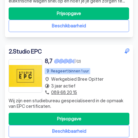
elektrische wagen snel op en hoef je je geen zorgen te
maken over de zoektocht naar een openbare laadplaats.
Gezien de elektrificatie van het wagenpark en de
Prijsopgave
populariteit van elektrische auto’s, is een oplaadplek
geen overbodige luxe, voor zo
Beschikbaarheid
2
.
Studio EPC
8,7
(2)
Reageert binnen 1 uur
Werkgebied Bree Opitter
place
3 jaar actief
timelapse
089 68 20 15
phone
Wij zijn een studiebureau gespecialiseerd in de opmaak
van EPC certificaten.
Prijsopgave
Beschikbaarheid