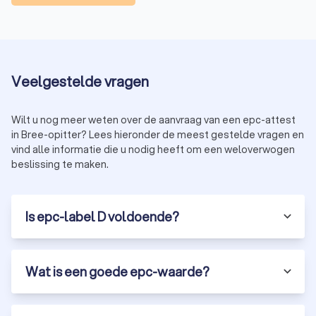
slechts beperkt gebruik is van hernieuwbare energie. De
epc-score ligt doorgaans tussen de 100 en 200
kWh/m²/jaar.
Energielabel C:
De woning scoort gemiddeld op vlak van
energieverbruik. Uw woning krijgt dit label als er
Veelgestelde vragen
basisisolatie aanwezig is, maar nog ruimte is voor
verbetering, en als de verwarmingsinstallatie wat ouder
is of minder efficiënt werkt. Er is weinig tot geen gebruik
Wilt u nog meer weten over de aanvraag van een epc-attest
van hernieuwbare energie.
in Bree-opitter? Lees hieronder de meest gestelde vragen en
Energielabel D:
De woning verbruikt bovengemiddeld
vind alle informatie die u nodig heeft om een weloverwogen
veel energie en heeft een beperkte energieprestatie.
beslissing te maken.
Uw woning krijgt dit label als de isolatie gedeeltelijk
ontbreekt, bijvoorbeeld aan het dak of de muren, en als
de verwarming draait op fossiele brandstoffen zoals
gas of mazout. Hernieuwbare energie is niet aanwezig.
Is epc-label D voldoende?
Energielabel E:
De woning is slecht geïsoleerd en
verbruikt veel energie. Uw woning krijgt dit label als er
vrijwel geen isolatie aanwezig is, de
Wat is een goede epc-waarde?
verwarmingsinstallaties sterk verouderd zijn, en de epc-
score boven de 400 kWh/m²/jaar ligt. In Vlaanderen
geldt bij dit label een renovatieplicht binnen vijf jaar na
aankoop van de woning.