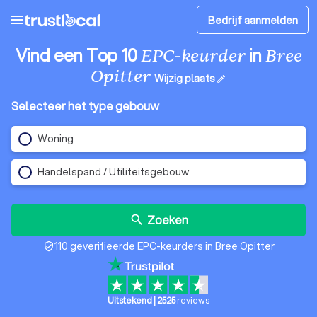
menu
Bedrijf aanmelden
Vind een Top 10
in
EPC-keurder
Bree
Opitter
Wijzig plaats
edit
Selecteer het type gebouw
Woning
Handelspand / Utiliteitsgebouw
Zoeken
search
110 geverifieerde EPC-keurders in Bree Opitter
verified_user
Uitstekend
|
2525
reviews