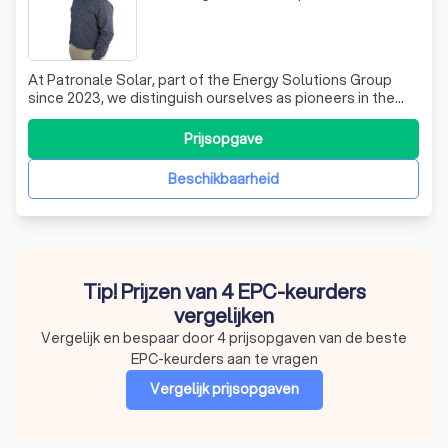
At Patronale Solar, part of the Energy Solutions Group
since 2023, we distinguish ourselves as pioneers in the
sustainable energy sector. Our journey began in 2009
when Edison Energy and Patronale Life, each passionate
Prijsopgave
about the potential of solar energy, embarked on
separate paths. In 2015, our pat
Beschikbaarheid
Tip! Prijzen van 4 EPC-keurders
vergelijken
Vergelijk en bespaar door 4 prijsopgaven van de beste
EPC-keurders aan te vragen
Vergelijk prijsopgaven