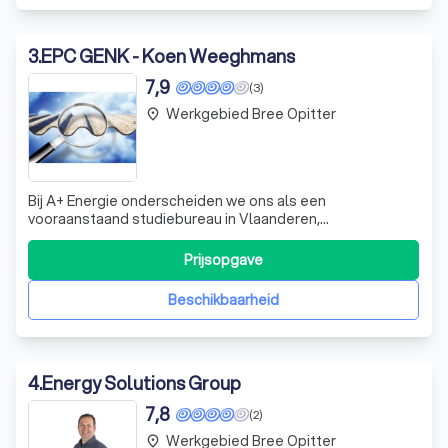
3
.
EPC GENK - Koen Weeghmans
7,9
(3)
Werkgebied Bree Opitter
place
Bij A+ Energie onderscheiden we ons als een
vooraanstaand studiebureau in Vlaanderen,
gespecialiseerd in een breed scala aan diensten voor de
immo- en bouwsector. Onze expertise omvat EPC-
Prijsopgave
certificering, ventilatiekeuring, blowerdoortests voor
luchtdichtheid, veiligheidscoördinatie, asbestinventarisa
Beschikbaarheid
4
.
Energy Solutions Group
7,8
(2)
Werkgebied Bree Opitter
place