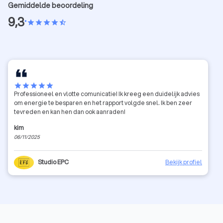
Gemiddelde beoordeling
9,3
•
star
star
star
star
star_half
star
star
star
star
star
Professioneel en vlotte comunicatie! Ik kreeg een duidelijk advies
om energie te besparen en het rapport volgde snel. Ik ben zeer
tevreden en kan hen dan ook aanraden!
kim
06/11/2025
Studio EPC
Bekijk profiel