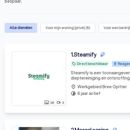
bespaar.
Alle diensten
Voor mijn woning (privé)
(
6
)
Voor een bedrij
1
.
Steamify
Direct beschikbaar
Reageer
local_offer
Steamify is een toonaangevend
dieptereiniging en ontstoffing
gespecialiseerde schoonmaako
Werkgebied Bree Opitter
place
grootkeukens, koel- en vr
6 jaar actief
timelapse
38
3
photo_size_select_actual
videocam