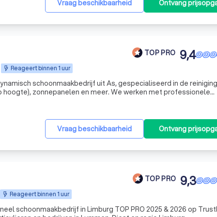
Vraag beschikbaarheid
Ontvang prijsopg
9,4
TOP PRO
Reageert binnen 1 uur
ynamisch schoonmaakbedrijf uit As, gespecialiseerd in de reiniging
p hoogte), zonnepanelen en meer. We werken met professionele
r, de klassieke methode en watergeleidende stelen, waardoor we
Vraag beschikbaarheid
Ontvang prijsopg
9,3
TOP PRO
Reageert binnen 1 uur
neel schoonmaakbedrijf in Limburg TOP PRO 2025 & 2026 op Trust