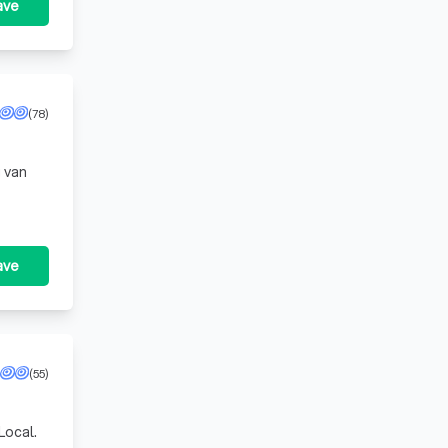
ave
(78)
 van
ave
(55)
Local.