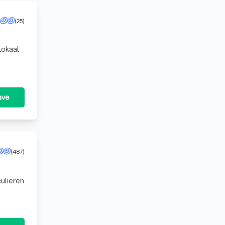
(25)
Lokaal
ave
(487)
ulieren