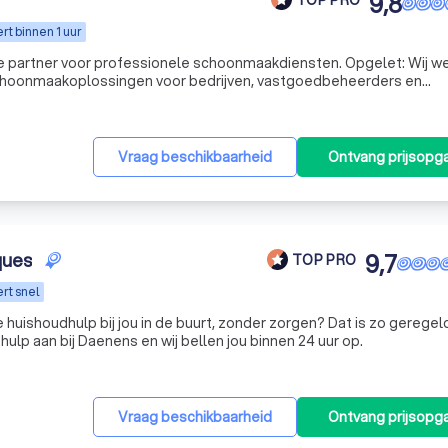
9,8
t binnen 1 uur
 partner voor professionele schoonmaakdiensten. Opgelet: Wij w
choonmaakoplossingen voor bedrijven, vastgoedbeheerders en
Vraag beschikbaarheid
Ontvang prijsopg
ques
9,7
TOP PRO
rt snel
uishoudhulp bij jou in de buurt, zonder zorgen? Dat is zo geregel
hulp aan bij Daenens en wij bellen jou binnen 24 uur op.
Vraag beschikbaarheid
Ontvang prijsopg