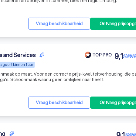
culieren en bedrijven in Lummen, Diest en regio Limburg.
Vraag beschikbaarheid
Ontvang prijsopg
ns and Services
9,1
TOP PRO
ageert binnen 1 uur
onmaak op maat. Voor een correcte prijs-kwaliteitverhouding, die pa
ga’s. Schoonmaak waar u geen omkijken naar heeft.
Vraag beschikbaarheid
Ontvang prijsopg
ng
9,1