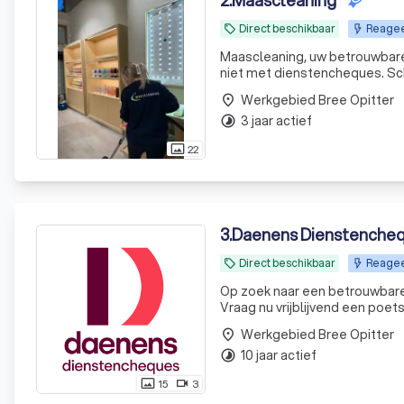
2
.
Maascleaning
Direct beschikbaar
Reageer
local_offer
Maascleaning, uw betrouwbare
niet met dienstencheques. S
particulieren
Werkgebied Bree Opitter
place
3 jaar actief
timelapse
22
photo_size_select_actual
3
.
Daenens Dienstenche
Direct beschikbaar
Reagee
local_offer
Op zoek naar een betrouwbare h
Vraag nu vrijblijvend een poets
Werkgebied Bree Opitter
place
10 jaar actief
timelapse
15
3
photo_size_select_actual
videocam