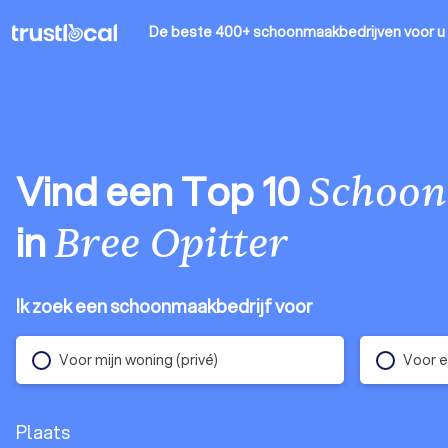
De beste 400+ schoonmaakbedrijven
voor u
Vind een Top 10
Schoon
in
Bree Opitter
Ik zoek een schoonmaakbedrijf voor
Voor mijn woning (privé)
Voor e
Plaats