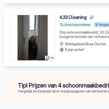
4
.
33 Cleaning
Direct beschikbaar
Reagee
local_offer
Ons schoonmaakbedrijf, 33 Cle
hoogste normen van netheid 
krachtig team van ervaren en t
Werkgebied Bree Opitter
place
zorgvuldig aan te
8 jaar actief
timelapse
18
photo_size_select_actual
Tip! Prijzen van 4 schoonmaakbedri
Vergelijk en bespaar door 4 prijsopgaven van de beste