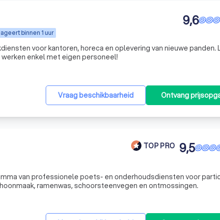
9,6
ageert binnen 1 uur
diensten voor kantoren, horeca en oplevering van nieuwe panden. 
e werken enkel met eigen personeel!
Vraag beschikbaarheid
Ontvang prijsopg
9,5
TOP PRO
gamma van professionele poets- en onderhoudsdiensten voor partic
 schoonmaak, ramenwas, schoorsteenvegen en ontmossingen.