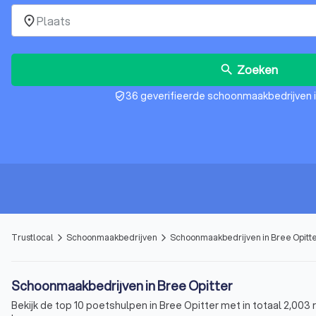
place
Zoeken
search
36 geverifieerde schoonmaakbedrijven i
verified_user
Trustlocal
Schoonmaakbedrijven
Schoonmaakbedrijven in Bree Opitt
arrow_forward_ios
arrow_forward_ios
Schoonmaakbedrijven in Bree Opitter
Bekijk de top 10 poetshulpen in Bree Opitter met in totaal 2,003 