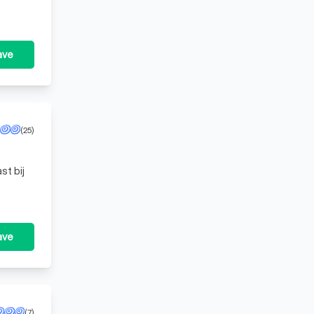
ave
(25)
st bij
ave
(7)