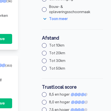
(36)
Bouw- &
opleveringsschoonmaak
erken
expand_more
Toon meer
Afstand
ave
Tot 10km
Tot 20km
Tot 30km
(353)
Tot 50km
d!
Trustlocal score
8,5 en hoger
8,0 en hoger
ave
7,5 en hoger