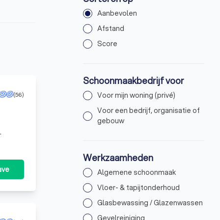
Aanbevolen
Afstand
Score
Schoonmaakbedrijf voor
(56)
Voor mijn woning (privé)
Voor een bedrijf, organisatie of
gebouw
Werkzaamheden
ave
Algemene schoonmaak
Vloer- & tapijtonderhoud
Glasbewassing / Glazenwassen
Gevelreiniging