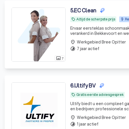
5
.
EC Clean
Altijd de scherpste prijs
Re
local_offer
Ervaar eersteklas schoonmaak
verankerd in Bekkevoort en w
Werkgebied Bree Opitter
place
7 jaar actief
timelapse
7
photo_size_select_actual
6
.
Ultify BV
Gratis eerste adviesgesprek
local_offer
Ultify biedt u een compleet 
en bedrijven: professionele
Werkgebied Bree Opitter
place
1 jaar actief
timelapse