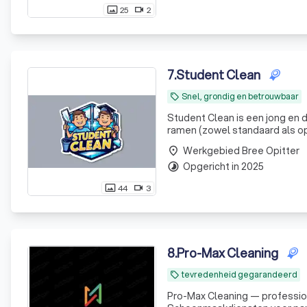
25
2
photo_size_select_actual
videocam
7
.
Student Clean
Snel, grondig en betrouwbaar
local_offer
Student Clean is een jong en d
ramen (zowel standaard als o
technieken zoals osmosewate
Werkgebied Bree Opitter
place
streeploos resultaat
Opgericht in 2025
timelapse
44
3
photo_size_select_actual
videocam
8
.
Pro-Max Cleaning
tevredenheid gegarandeerd
local_offer
Pro-Max Cleaning — professio