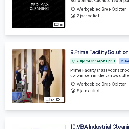
Schoonmaakdiensten voor parti
Werkgebied Bree Opitter
place
2 jaar actief
timelapse
10
photo_size_select_actual
9
.
Prime Facility Solutio
Altijd de scherpste prijs
Re
local_offer
Prime Facility staat voor scho
uw wensen en die van uw colle
Werkgebied Bree Opitter
place
9 jaar actief
timelapse
12
3
photo_size_select_actual
videocam
10
.
MBA Industrial Cleani