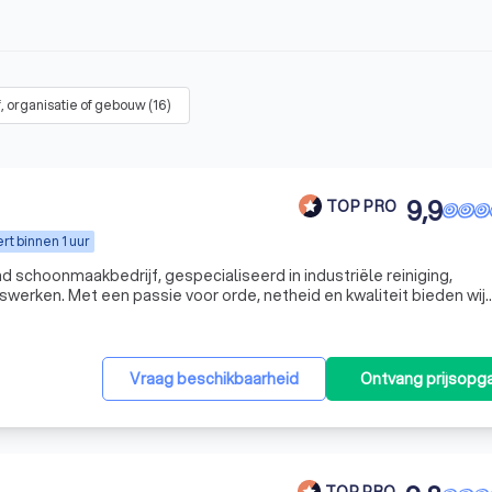
f, organisatie of gebouw
(
16
)
9,9
TOP PRO
t binnen 1 uur
 schoonmaakbedrijf, gespecialiseerd in industriële reiniging,
swerken. Met een passie voor orde, netheid en kwaliteit bieden wij
plossingen voor bedrijven in de voedingsindustrie, horeca,
Vraag beschikbaarheid
Ontvang prijsopg
TOP PRO