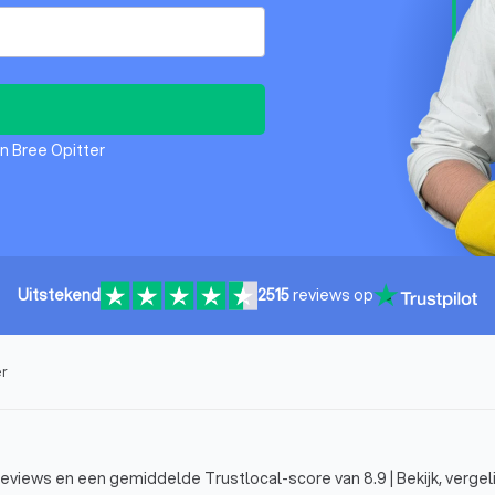
n Bree Opitter
Uitstekend
2515
reviews op
er
reviews en een gemiddelde Trustlocal-score van 8.9 | Bekijk, vergeli