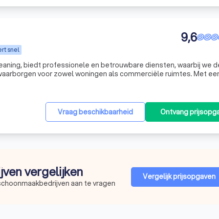
9,6
rt snel
aning, biedt professionele en betrouwbare diensten, waarbij we d
waarborgen voor zowel woningen als commerciële ruimtes. Met ee
oegewijde schoonmakers, zijn we in staat om elke klus efficiënt en
Vraag beschikbaarheid
Ontvang prijsopg
jven vergelijken
Vergelijk prijsopgaven
 schoonmaakbedrijven aan te vragen