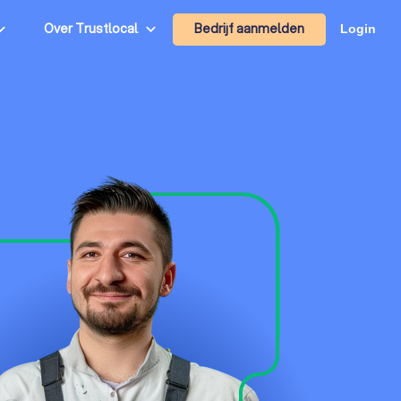
Bedrijf aanmelden
Over Trustlocal
Login