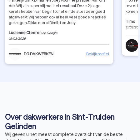
Hartelijk dank Dimitri en Joey voor het plaatsen van ons
Top ser
dak.Wij zijn superblij met het resultaat.Deze 2 jonge
tevrede
kerels hebben van begin tot het einde alles zeer goed
komen h
afgewerkt.Wij hebben ook al heel veel goede reacties
Timo
gekregen.Dikke merci Dimitri en Joey.
11/03/20
Lucienne Cleeren
op Google
15/03/2026
DG DAKWERKEN
Bekijk profiel
Over dakwerkers in Sint-Truiden
Gelinden
Wij geven u het meest complete overzicht van de beste