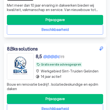
Met meer dan 10 jaar ervaring in dakwerken bieden wij
kwaliteit, vakmanschap en service. Van nieuwbouw tot
renovatie en herstellingen: wij zorgen voor duurzame
oplossingen en een perfecte afwerking.
Prijsopgave
Beschikbaarheid
8
.
Bks solutions
8,5
(1)
Gratis eerste adviesgesprek
local_offer
Werkgebied Sint-Truiden Gelinden
place
14 jaar actief
timelapse
Bouw en renovatie bedrijf . Isolatiedeskundige en epdm
daken
Prijsopgave
Beschikbaarheid