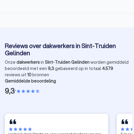
Reviews over dakwerkers in Sint-Truiden
Gelinden
Onze
dakwerkers
in
Sint-Truiden Gelinden
worden gemiddeld
beoordeeld met een
9,3
gebaseerd op in totaal
4.579
reviews uit
10
bronnen
Gemiddelde beoordeling
9,3
•
star
star
star
star
star_half
star
star
star
star
star
star
star
sta