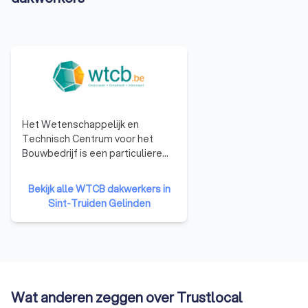
Het Wetenschappelijk en
Technisch Centrum voor het
Bouwbedrijf is een particuliere
onderzoeksinstelling, opgericht
in 1960 om het toegepaste
Bekijk alle WTCB dakwerkers in
onderzoek in de industrie te
Sint-Truiden Gelinden
bevorderen en zo het
concurrentievermogen te
verhogen. Het WCTB heeft als
doelen: het verrichten van
wetenschappelijk en technisch
onderzoek voor zijn leden, het
Wat anderen zeggen over Trustlocal
verlenen van technische