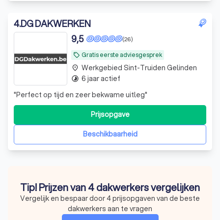
4
.
DG DAKWERKEN
9,5
(26)
Gratis eerste adviesgesprek
local_offer
Werkgebied Sint-Truiden Gelinden
place
6 jaar actief
timelapse
"
Perfect op tijd en zeer bekwame uitleg
"
Prijsopgave
Beschikbaarheid
Tip! Prijzen van 4 dakwerkers vergelijken
Vergelijk en bespaar door 4 prijsopgaven van de beste
dakwerkers aan te vragen