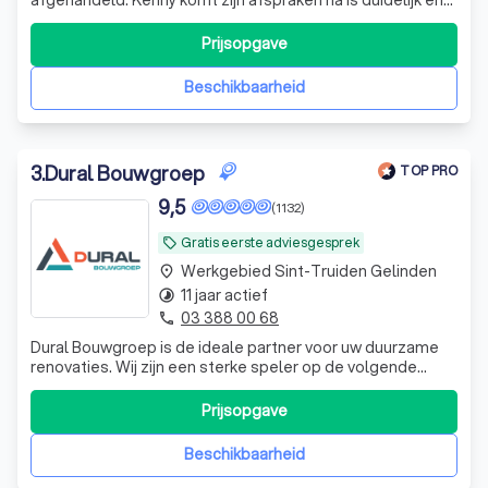
transparant in het communiceren.
"
Prijsopgave
Beschikbaarheid
3
.
Dural Bouwgroep
TOP PRO
9,5
(1132)
Gratis eerste adviesgesprek
local_offer
Werkgebied Sint-Truiden Gelinden
place
11 jaar actief
timelapse
03 388 00 68
phone
Dural Bouwgroep is de ideale partner voor uw duurzame
renovaties. Wij zijn een sterke speler op de volgende
terreinen: hellende daken, platte daken en zonnepanelen.
Onze aanpak en expertise gaan ver en wij hebben meer
Prijsopgave
dan 25 jaar ervaring in huis. Als uw duurzame partner
zorgen wij er voor dat uw d
Beschikbaarheid