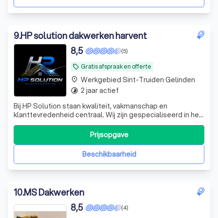
9
.
HP solution dakwerken harvent
8,5
(5)
Gratis afspraak en offerte
local_offer
Werkgebied Sint-Truiden Gelinden
place
2 jaar actief
timelapse
Bij HP Solution staan kwaliteit, vakmanschap en
klanttevredenheid centraal. Wij zijn gespecialiseerd in het
professioneel reinigen, ontmossen en coaten van daken.
Met moderne technieken en hoogwaardige producten
Prijsopgave
geven wij elk dak opnieuw een verzorgde uitstraling en
verlengen we de levensduur ervan.
Beschikbaarheid
10
.
MS Dakwerken
8,5
(4)