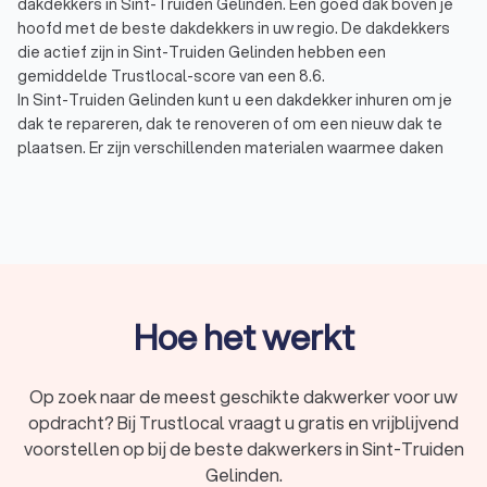
dakdekkers in Sint-Truiden Gelinden. Een goed dak boven je
hoofd met de beste dakdekkers in uw regio. De dakdekkers
die actief zijn in Sint-Truiden Gelinden hebben een
gemiddelde Trustlocal-score van een 8.6.
In Sint-Truiden Gelinden kunt u een dakdekker inhuren om je
dak te repareren, dak te renoveren of om een nieuw dak te
plaatsen. Er zijn verschillenden materialen waarmee daken
bedekt kunnen worden. De keuze van het materiaal hangt
daarnaast af van het soort dak u hebt. Niet alle materialen zijn
geschikt voor een plat dak en u kunt ook niet alle materialen
op hellende daken plaatsen.
Bitumen dak: platte daken worden vaak gelegd met een
bitumen dakbedekking, ook wel teerlaag of dakleer
genoemd. Dit materiaal heeft een lange levensduur, is
onderhoudsvriendelijk en is relatief goedkoop.
Hoe het werkt
Dakpannen: dakpannen zijn de meest bekende vorm van
dakbedekking op hellende daken. Er zijn twee soorten
dakpannen: betonnen dakpannen en keramische
Op zoek naar de meest geschikte dakwerker voor uw
dakpannen (kleidakpannen). Kleipannen zijn over het
opdracht? Bij Trustlocal vraagt u gratis en vrijblijvend
algemeen genomen duurder dan betonpannen.
voorstellen op bij de beste dakwerkers in Sint-Truiden
Kunststof dak: kunststof dakbedekking is geschikt voor
Gelinden.
zowel platte als hellende daken. Er zijn verschillende