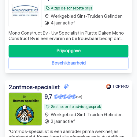
Altijd de scherpste prijs
local_offer
Werkgebied Sint-Truiden Gelinden
place
4 jaar actief
timelapse
Mono Construct Bv - Uw Specialist in Platte Daken Mono
Construct Bv is een ervaren en betrouwbaar bedrijf dat
gespecialiseerd is in het aanleggen en renoveren van
platte daken. Wij bieden hoogwaardige oplossingen met
Prijsopgave
EPDM, roofing, en isolatie, en zorgen ervoor dat elk
dakproject professioneel en d
Beschikbaarheid
2
.
ontmos-specialist
TOP PRO
9,7
(25)
Gratis eerste adviesgesprek
local_offer
Werkgebied Sint-Truiden Gelinden
place
3 jaar actief
timelapse
"
Ontmos-specialist is een aanrader prima werk netjes
afgehandeld. Kenny komt zijn afspraken na is duidelijk en