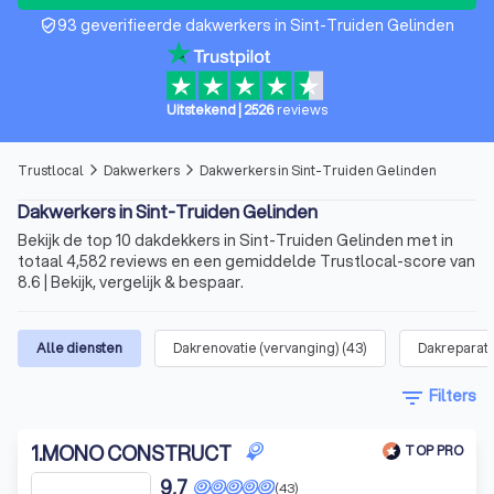
93 geverifieerde dakwerkers in Sint-Truiden Gelinden
verified_user
Uitstekend
|
2526
reviews
Trustlocal
Dakwerkers
Dakwerkers in Sint-Truiden Gelinden
arrow_forward_ios
arrow_forward_ios
Dakwerkers in Sint-Truiden Gelinden
Bekijk de top 10 dakdekkers in Sint-Truiden Gelinden met in
totaal 4,582 reviews en een gemiddelde Trustlocal-score van
8.6 | Bekijk, vergelijk & bespaar.
Alle diensten
Dakrenovatie (vervanging)
(
43
)
Dakreparati
filter_list
Filters
1
.
MONO CONSTRUCT
TOP PRO
9,7
(43)