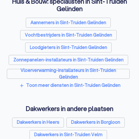
Huis & Bouw: specialisten in Sint-Truiden
Gelinden
Aannemers in Sint-Truiden Gelinden
Vochtbestrijders in Sint-Truiden Gelinden
Loodgieters in Sint-Truiden Gelinden
Zonnepanelen-installateurs in Sint-Truiden Gelinden
Vloerverwarming-installateurs in Sint-Truiden
Gelinden
Toon meer diensten in Sint-Truiden Gelinden
add
Airco installateurs in Sint-Truiden Gelinden
Ramen en deuren specialisten in Sint-Truiden
Gelinden
Dakwerkers in andere plaatsen
Laadpaal installateurs in Sint-Truiden Gelinden
Dakwerkers in Heers
Dakwerkers in Borgloon
Zonwering specialisten in Sint-Truiden Gelinden
Dakwerkers in Sint-Truiden Velm
Schrijnwerkers in Sint-Truiden Gelinden