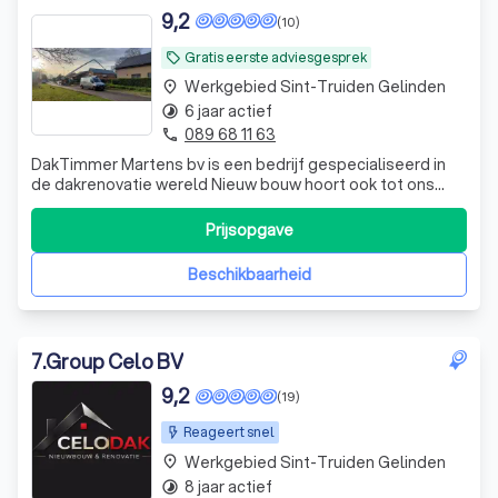
9,2
(10)
Gratis eerste adviesgesprek
local_offer
Werkgebied Sint-Truiden Gelinden
place
6 jaar actief
timelapse
089 68 11 63
phone
DakTimmer Martens bv is een bedrijf gespecialiseerd in
de dakrenovatie wereld Nieuw bouw hoort ook tot ons
takenpakket Voor Kleine herstellingen zinkwerken
gevelbekleding en Isolatiewerken Kan ubook bij ons
Prijsopgave
terecht
Beschikbaarheid
7
.
Group Celo BV
9,2
(19)
Reageert snel
Werkgebied Sint-Truiden Gelinden
place
8 jaar actief
timelapse