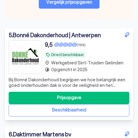
Vergelijk prijsopgaven
5
.
Bonné Dakonderhoud | Antwerpen
9,5
(199)
Direct beschikbaar
local_offer
Werkgebied Sint-Truiden Gelinden
place
Opgericht in 2025
timelapse
Bij Bonné Dakonderhoud begrijpen we hoe belangrijk een
goed onderhouden dak is voor de veiligheid en het
comfort van uw woning of bedrijfspand. Ons team van
ervaren dakdekkers staat klaar om u te voorzien van
Prijsopgave
professionele dakwerkzaamheden, van reparaties en
onderhoud tot aan volledige dakrenovaties
Beschikbaarheid
6
.
Daktimmer Martens bv