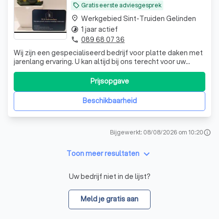
Gratis eerste adviesgesprek
local_offer
Werkgebied Sint-Truiden Gelinden
place
1 jaar actief
timelapse
089 68 07 36
phone
Wij zijn een gespecialiseerd bedrijf voor platte daken met
jarenlang ervaring. U kan altijd bij ons terecht voor uw
platte daken , Wij staan garant voor kwaliteit en
vakmanschap! Klanttevredenheid is bij ons prioriteit !
Prijsopgave
Beschikbaarheid
Bijgewerkt: 08/08/2026 om 10:20
info
keyboard_arrow_down
Toon meer resultaten
Uw bedrijf niet in de lijst?
Meld je gratis aan