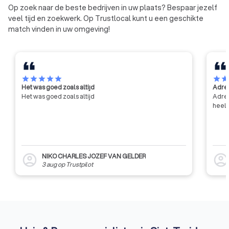
voorlichting, bijstand en advies
Op zoek naar de beste bedrijven in uw plaats? Bespaar jezelf
aan zijn leden, en het bijdragen
veel tijd en zoekwerk. Op Trustlocal kunt u een geschikte
tot de algemene innovatie en
match vinden in uw omgeving!
ontwikkeling in de bouwsector,
met name door middel van
contractonderzoek op aanvraag
van de industrie en de overheid.
star
star
star
star
star
star
sta
Het was goed zoals altijd
Adres
Het was goed zoals altijd
Adres
heel 
NIKO CHARLES JOZEF VAN GELDER
account_circle
account_circl
3 aug
op
Trustpilot