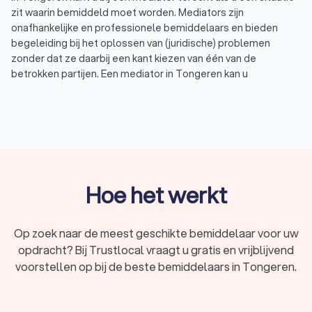
zit waarin bemiddeld moet worden. Mediators zijn
onafhankelijke en professionele bemiddelaars en bieden
begeleiding bij het oplossen van (juridische) problemen
zonder dat ze daarbij een kant kiezen van één van de
betrokken partijen. Een mediator in Tongeren kan u
bijvoorbeeld helpen bij:
Scheiding of uit elkaar gaan: voorkom een
vechtscheiding door bemiddeling waarbij de belangen
van de betrokken partijen even zwaar wegen.
Familieconflict: familieruzies of gezinsleden die elkaar
negeren kunnen met behulp van mediation opgelost
worden.
Omgangsregeling of alimentatie: gezamenlijk de
Hoe het werkt
omgangsregeling of alimentatie bepalen op basis van
de inkomens, de behoefte van de kinderen en de
verdeling van de zorg.
Op zoek naar de meest geschikte bemiddelaar voor uw
Arbeidsconflict of ontslag: bemiddeling met een expert
opdracht? Bij Trustlocal vraagt u gratis en vrijblijvend
of het gebied van de laatste wet- en regelgeving
voorstellen op bij de beste bemiddelaars in Tongeren.
rondom arbeidsrecht.
Conflict met buren: Vind een gezamenlijke oplossing bij
geluidsoverlast, een belemmerd uitzicht of problemen
met de erfafscheiding.