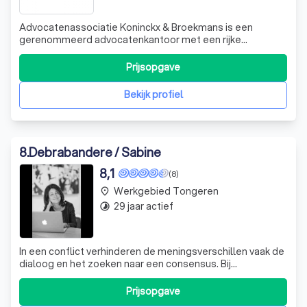
Advocatenassociatie Koninckx & Broekmans is een
gerenommeerd advocatenkantoor met een rijke
geschiedenis en een sterke reputatie in het Limburgse
rechtsleven. Ons team van tien toegewijde advocaten
Prijsopgave
onderscheidt zich door een slagvaardige aanpak,
deskundig advies, onderlegde begeleiding en cliëntgeri
Bekijk profiel
8
.
Debrabandere / Sabine
8,1
(8)
Werkgebied Tongeren
place
29 jaar actief
timelapse
In een conflict verhinderen de meningsverschillen vaak de
dialoog en het zoeken naar een consensus. Bij
bemiddeling gaan we op vrijwillige basis op zoek naar
oplossingen, rekening houdend met de bekommernissen
Prijsopgave
van beide partijen of partners. Met een correcte techniek