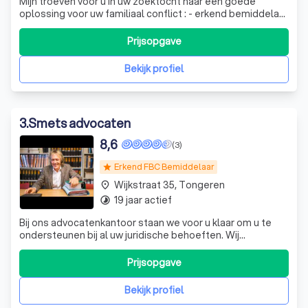
Mijn troeven voor u in uw zoektocht naar een goede
oplossing voor uw familiaal conflict : - erkend bemiddelaar
in familiezaken bij de Federale Bemiddelingscommissie
sinds 2012 - bijna 30 jaar ervaring als advocaat en volledig
Prijsopgave
op de hoogte van de momenteel geldende wetgeving -
bijkomende scholing
Bekijk profiel
3
.
Smets advocaten
8,6
(3)
Erkend FBC Bemiddelaar
star
Wijkstraat 35, Tongeren
place
19 jaar actief
timelapse
Bij ons advocatenkantoor staan we voor u klaar om u te
ondersteunen bij al uw juridische behoeften. Wij
onderscheiden ons door onze expertise en toewijding aan
elke zaak die we behandelen. Onze ervaren teamleden
Prijsopgave
hebben toegang tot een breed scala aan middelen en
technologieën om ervoor te zorgen dat
Bekijk profiel