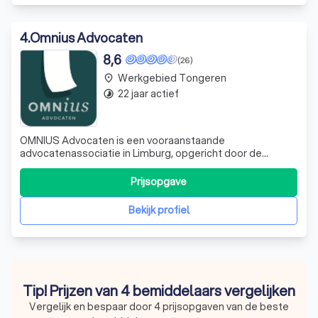
4
.
Omnius Advocaten
8,6
(26)
Werkgebied Tongeren
place
22 jaar actief
timelapse
OMNIUS Advocaten is een vooraanstaande
advocatenassociatie in Limburg, opgericht door de
pioniers Mr. Jean Daenen, Mr. Alex Arts en Mr. Albert
Bijnens. Met meer dan 50 jaar ervaring, onderscheiden we
Prijsopgave
ons door onze toewijding aan uitmuntendheid en onze
diepgaande kennis van diverse juridische domeine
Bekijk profiel
Tip! Prijzen van 4 bemiddelaars vergelijken
Vergelijk en bespaar door 4 prijsopgaven van de beste