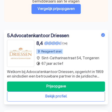
bemiddelaars aan te vragen
Vergelijk prijsopgaven
5
.
Advocatenkantoor Driessen
8,4
(14)
Reageert snel
Sint-Catharinastraat 54, Tongeren
place
67 jaar actief
timelapse
Welkom bij Advocatenkantoor Driessen, opgericht in 1959
en sindsdien een betrouwbare partner in de juridische
wereld. Ons team van ervaren advocaten, waaronder Mr.
Michèle Driessen en Mr. Jo Driessen, biedt een
Prijsopgave
nauwkeurige, persoonlijke en op maat gemaakte service
aan onze cliënten, gebaseerd op wed
Bekijk profiel