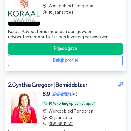
Werkgebied Tongeren
place
18 jaar actief
timelapse
Koraal Advocaten is meer dan een gewoon
advocatenkantoor. Het is een levendig netwerk van
advocaten, cliënten, ondernemers, particulieren,
professionals en studenten. Wij zijn een bruisende
Prijsopgave
ontmoetingsplek waar mensen zich krachtig en begrepen
voelen. Bij ons zorgen we écht voor elkaar. Wij bieden e
Bekijk profiel
2
.
Cynthia Gregoor | Bemiddelaar
8,9
(5)
10 % korting op ‘schiptraject’
local_offer
Werkgebied Tongeren
place
32 jaar actief
timelapse
089 68 11 80
phone