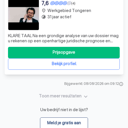
7,6
(4)
Werkgebied Tongeren
place
31 jaar actief
timelapse
KLARE TAAL Na een grondige analyse van uw dossier mag
u rekenen op een openhartige juridische prognose en
inschatting van de kosten. Zo weet u meteen hoe u ervoor
staat en hebt u meer kans op succes. Bovendien helpen
Prijsopgave
wij u waar het kan om de kosten te drukken. Heeft u
misschien rechtsbijstand? Welk
Bekijk profiel
Bijgewerkt: 08/08/2026 om 09:12
info
keyboard_arrow_down
Toon meer resultaten
Uw bedrijf niet in de lijst?
Meld je gratis aan