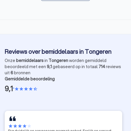
Reviews over bemiddelaars in Tongeren
Onze
bemiddelaars
in
Tongeren
worden gemiddeld
beoordeeld met een
9,1
gebaseerd op in totaal
714
reviews
uit
6
bronnen
Gemiddelde beoordeling
9,1
•
star
star
star
star
star_half
star
star
star
star
star
Erg duidelijk en aangenaam gesprek gehad. Eerlijk en correct