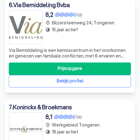
6
.
Via Bemiddeling Bvba
8,2
(2)
Bilzersteenweg 24, Tongeren
place
15 jaar actief
timelapse
Via Bemiddeling is een kenniscentrum in het voorkomen
en genezen van familiale conflicten, met 6 ervaren en
erkende bemiddelaars: Kathleen Croes, Anouk Moors,
Sandra Swers, Jody Kluge en Mientje Antonissen. In onze
Prijsopgave
bemiddelingshuizen in Tongeren, Hasselt, Eliksem
(Tienen/Landen) en Zwalm kan u tere
Bekijk profiel
7
.
Koninckx & Broekmans
8,1
(9)
Werkgebied Tongeren
place
18 jaar actief
timelapse