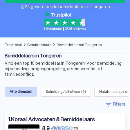
24 geverifieerde bemiddelaars in Tongeren
verified_user
Uitstekend
|
2525
reviews
Trustlocal
Bemiddelaars
Bemiddelaars in Tongeren
arrow_forward_ios
arrow_forward_ios
Bemiddelaars in Tongeren
Vind een top 10 bemiddelaar in Tongeren. Voor bemiddeling
bij scheiding, omgangsregeling, arbeidsconflict of
familieconflict.
Alle diensten
Scheiding / uit elkaar
(
9
)
Nalatenschap / er
filter_list
Filters
1
.
Koraal Advocaten & Bemiddelaars
8,9
(17)