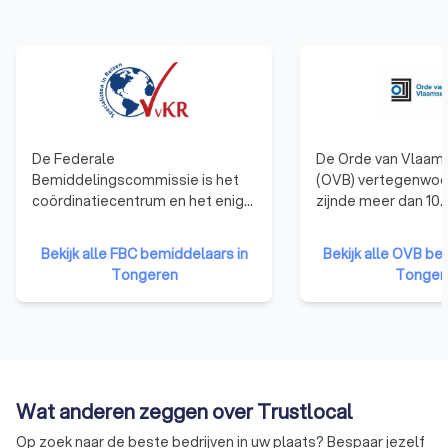
De Federale
De Orde van Vlaams
Bemiddelingscommissie is het
(OVB) vertegenwoor
coördinatiecentrum en het enige
zijnde meer dan 10
officiële beleidsuitvoerend en
advocaten en behar
beleidsbeïnvloedend orgaan
beroepsorganisati
Bekijk alle FBC bemiddelaars in
Bekijk alle OVB be
voor bemiddeling in België. De
van de advocatuur i
Tongeren
Tonger
FBC staat als enige in voor de
contacten met de 
erkenning van opleidingen, de
permanente vormingen en de
erkenning van de bemiddelaars.
Wat anderen zeggen over Trustlocal
Op zoek naar de beste bedrijven in uw plaats? Bespaar jezelf