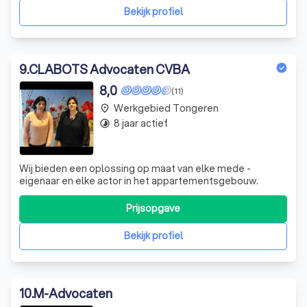
van bemiddeling komt men uiteind
Bekijk profiel
9
.
CLABOTS Advocaten CVBA
8,0
(11)
Werkgebied Tongeren
place
8 jaar actief
timelapse
Wij bieden een oplossing op maat van elke mede -
eigenaar en elke actor in het appartementsgebouw.
Prijsopgave
Bekijk profiel
10
.
M-Advocaten