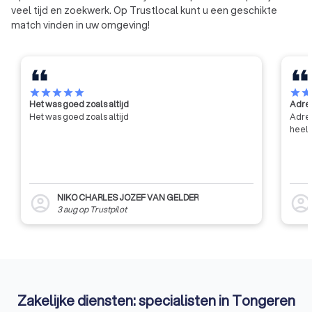
veel tijd en zoekwerk. Op Trustlocal kunt u een geschikte
match vinden in uw omgeving!
star
star
star
star
star
star
sta
Het was goed zoals altijd
Adres
Het was goed zoals altijd
Adres
heel 
NIKO CHARLES JOZEF VAN GELDER
account_circle
account_circl
3 aug
op
Trustpilot
Zakelijke diensten: specialisten in Tongeren