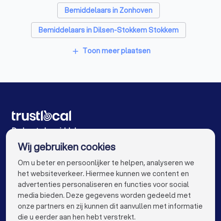
Bemiddelaars in Zonhoven
Bemiddelaars in Dilsen-Stokkem Stokkem
Bemiddelaars in Herk-de-Stad Schakkebroek
Toon meer plaatsen
add
Bemiddelaars in Beringen Paal
Bemiddelaars in Antwerpen
Bemiddelaars in Gent
Bemiddelaars in Brugge
Bemiddelaars in Leuven
Bemiddelaars in Aalst
Bemiddelaars in Mechelen
De beste bemiddelaars voor u
Wij gebruiken cookies
Bemiddelaars in Kortrijk
Bemiddelaars in Hasselt
info@trustlocal.be
Om u beter en persoonlijker te helpen, analyseren we
Bemiddelaars in Sint-Niklaas
het websiteverkeer. Hiermee kunnen we content en
advertenties personaliseren en functies voor social
Bemiddelaars in Roeselare
media bieden. Deze gegevens worden gedeeld met
onze partners en zij kunnen dit aanvullen met informatie
Bemiddelaars in Beveren
keyboard_arrow_down
VOOR PARTICULIEREN
die u eerder aan hen hebt verstrekt.