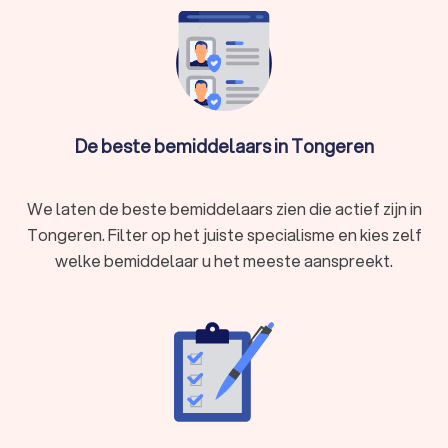
In Tongeren hebben wij 24 goede mediators gevonden. De
mediators of bemiddelaars in Tongeren hebben een
gemiddelde Trustlocal-score van een 8.6. Welke mediator u
ook kiest, via Trustlocal maakt u een goede keuze voor de
mediation. We kunnen u ook helpen door direct prijsopgaven
aan te vragen bij verschillende mediators. Zo kunt u
De beste bemiddelaars in Tongeren
eenvoudig de mediators vergelijken en de mediator kiezen
die bij u past.
We laten de beste bemiddelaars zien die actief zijn in
Tongeren. Filter op het juiste specialisme en kies zelf
welke bemiddelaar u het meeste aanspreekt.