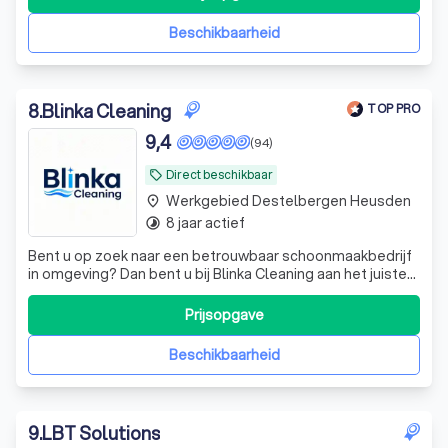
duidelijke offerte verwachten, zodat je weet hoe we het
precies zullen aanpakken.
Beschikbaarheid
8
.
Blinka Cleaning
TOP PRO
9,4
(94)
Direct beschikbaar
local_offer
Werkgebied Destelbergen Heusden
place
8 jaar actief
timelapse
Bent u op zoek naar een betrouwbaar schoonmaakbedrijf
in omgeving? Dan bent u bij Blinka Cleaning aan het juiste
adres. Deze service is volledig afgestemd op de wensen
en noden van professionele en particuliere klanten zoals
Prijsopgave
u, waardoor zowat alles bespreekbaar is.
Beschikbaarheid
9
.
LBT Solutions