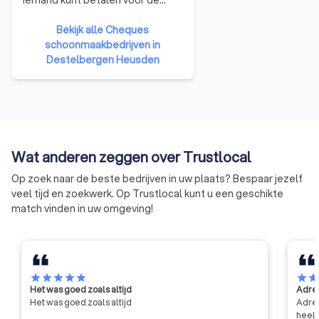
huishoudelijke taken. U kunt dat
tegen een voordelig tarief doen
Bekijk alle Cheques
omdat de Vlaamse overheid een
schoonmaakbedrijven in
financiële bijdrage levert. De
Destelbergen Heusden
dienstencheques kunnen alleen
gebruikt worden bij een erkende
onderneming. Om een erkende
onderneming te worden, moet
de onderneming erkenning
verkrijgen van het gewest of de
Wat anderen zeggen over Trustlocal
gewesten waarin het werkzaam
Op zoek naar de beste bedrijven in uw plaats? Bespaar jezelf
is.
veel tijd en zoekwerk. Op Trustlocal kunt u een geschikte
match vinden in uw omgeving!
star
star
star
star
star
star
sta
Het was goed zoals altijd
Adres
Het was goed zoals altijd
Adres
heel 