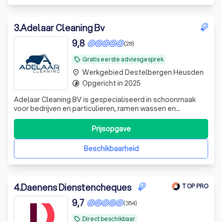
3
.
Adelaar Cleaning Bv
9,8
(28)
Gratis eerste adviesgesprek
local_offer
Werkgebied Destelbergen Heusden
place
Opgericht in 2025
timelapse
Adelaar Cleaning BV is gespecialiseerd in schoonmaak
voor bedrijven en particulieren, ramen wassen en
zandstralen van trappen, plafonds en meubels.
Prijsopgave
Beschikbaarheid
4
.
Daenens Dienstencheques
TOP PRO
9,7
(354)
Direct beschikbaar
local_offer