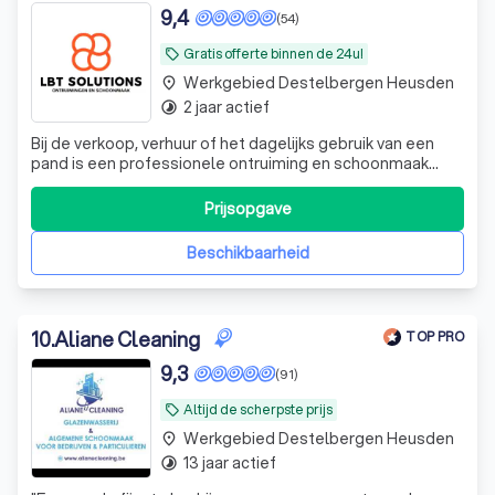
9,4
(54)
Gratis offerte binnen de 24u!
local_offer
Werkgebied Destelbergen Heusden
place
2 jaar actief
timelapse
Bij de verkoop, verhuur of het dagelijks gebruik van een
pand is een professionele ontruiming en schoonmaak
essentieel om veiligheid, hygiëne en een verzorgde
uitstraling te garanderen. Een totaalservice biedt hierbij
Prijsopgave
een duidelijke meerwaarde: van het leegmaken van
woningen en bedrijfspanden tot ee
Beschikbaarheid
10
.
Aliane Cleaning
TOP PRO
9,3
(91)
Altijd de scherpste prijs
local_offer
Werkgebied Destelbergen Heusden
place
13 jaar actief
timelapse