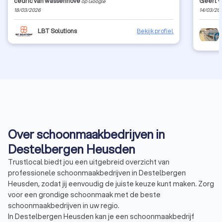
cedric van wassenhove
Geert 
op Google
aanrader!
te reini
18/03/2026
14/03/20
op (ram
achtergelaten ...).
vriendel
LBT Solutions
Bekijk profiel
om same
review 
laten liggen? Echt, no clue
zonnepa
Over schoonmaakbedrijven in
Destelbergen Heusden
Trustlocal biedt jou een uitgebreid overzicht van
professionele schoonmaakbedrijven in Destelbergen
Heusden, zodat jij eenvoudig de juiste keuze kunt maken. Zorg
voor een grondige schoonmaak met de beste
schoonmaakbedrijven in uw regio.
In Destelbergen Heusden kan je een schoonmaakbedrijf