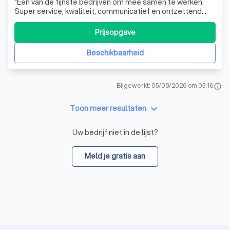
"
Een van de fijnste bedrijven om mee samen te werken.
Super service, kwaliteit, communicatief en ontzettend
professioneel in hun dienstverlening.
"
Prijsopgave
Beschikbaarheid
Bijgewerkt: 05/08/2026 om 05:16
info
keyboard_arrow_down
Toon meer resultaten
Uw bedrijf niet in de lijst?
Meld je gratis aan