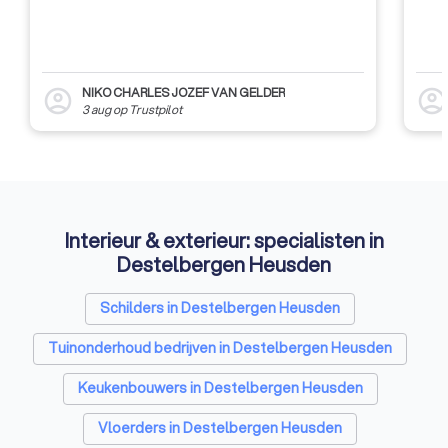
NIKO CHARLES JOZEF VAN GELDER
account_circle
account_circl
3 aug
op
Trustpilot
Interieur & exterieur: specialisten in
Destelbergen Heusden
Schilders in Destelbergen Heusden
Tuinonderhoud bedrijven in Destelbergen Heusden
Keukenbouwers in Destelbergen Heusden
Vloerders in Destelbergen Heusden