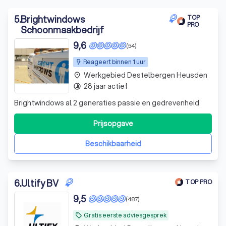
5
.
Brightwindows
TOP
PRO
Schoonmaakbedrijf
9,6
(54)
Reageert binnen 1 uur
Werkgebied Destelbergen Heusden
place
28 jaar actief
timelapse
Brightwindows al 2 generaties passie en gedrevenheid
Prijsopgave
Beschikbaarheid
6
.
Ultify BV
TOP PRO
9,5
(487)
Gratis eerste adviesgesprek
local_offer