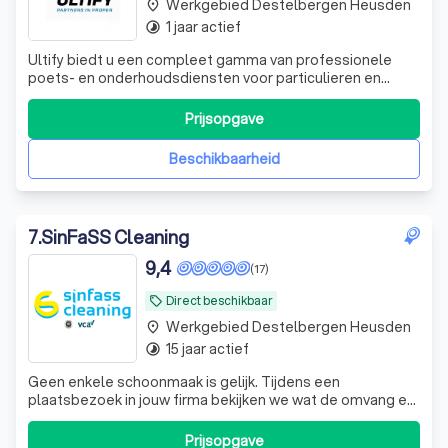
Werkgebied Destelbergen Heusden
place
1 jaar actief
timelapse
Ultify biedt u een compleet gamma van professionele
poets- en onderhoudsdiensten voor particulieren en
bedrijven: professionele schoonmaak, ramenwas,
schoorsteenvegen en ontmossingen.
Prijsopgave
Beschikbaarheid
7
.
SinFaSS Cleaning
9,4
(17)
Direct beschikbaar
local_offer
Werkgebied Destelbergen Heusden
place
15 jaar actief
timelapse
Geen enkele schoonmaak is gelijk. Tijdens een
plaatsbezoek in jouw firma bekijken we wat de omvang en
frequentie kan zijn van de schoonmaakopdracht. Op basis
daarvan maken we een prijsofferte voor je op. Je mag een
Prijsopgave