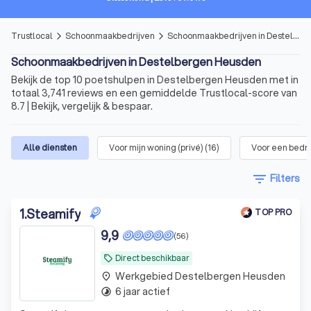
Trustlocal
Schoonmaakbedrijven
Schoonmaakbedrijven in Destelbergen Heusden
arrow_forward_ios
arrow_forward_ios
Schoonmaakbedrijven in Destelbergen Heusden
Bekijk de top 10 poetshulpen in Destelbergen Heusden met in
totaal 3,741 reviews en een gemiddelde Trustlocal-score van
8.7 | Bekijk, vergelijk & bespaar.
Alle diensten
Voor mijn woning (privé)
(
16
)
Voor een bedri
filter_list
Filters
1
.
Steamify
TOP PRO
9,9
(56)
Direct beschikbaar
local_offer
Werkgebied Destelbergen Heusden
place
6 jaar actief
timelapse