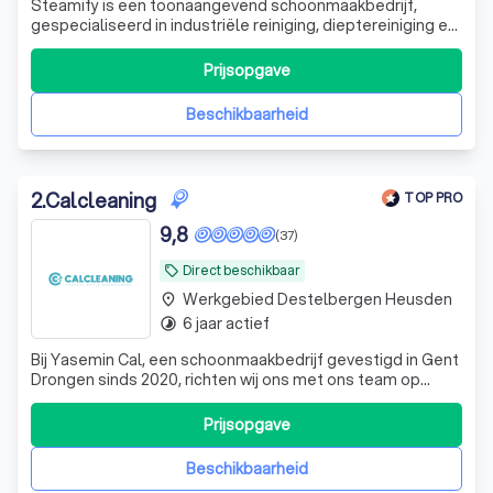
Steamify is een toonaangevend schoonmaakbedrijf,
gespecialiseerd in industriële reiniging, dieptereiniging en
ontstoffingswerken. Met een passie voor orde, netheid en
kwaliteit bieden wij gespecialiseerde
Prijsopgave
schoonmaakoplossingen voor bedrijven in de
voedingsindustrie, horeca, grootkeukens, koel- en vr
Beschikbaarheid
2
.
Calcleaning
TOP PRO
9,8
(37)
Direct beschikbaar
local_offer
Werkgebied Destelbergen Heusden
place
6 jaar actief
timelapse
Bij Yasemin Cal, een schoonmaakbedrijf gevestigd in Gent
Drongen sinds 2020, richten wij ons met ons team op
algemene schoonmaak en het onderhoud van
bedrijfspanden. Onze focus ligt op het leveren van
Prijsopgave
kwalitatieve schoonmaakdiensten. Vraag vandaag nog
een gratis offerte aan.
Beschikbaarheid