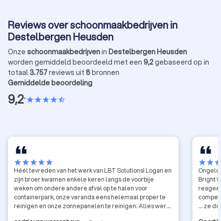
Reviews over schoonmaakbedrijven in
Destelbergen Heusden
Onze
schoonmaakbedrijven
in
Destelbergen Heusden
worden gemiddeld beoordeeld met een
9,2
gebaseerd op in
totaal
3.757
reviews uit
8
bronnen
Gemiddelde beoordeling
9,2
•
star
star
star
star
star_half
star
star
star
star
star
star
star
sta
Héél tevreden van het werk van LBT Solutions! Logan en
Ongeloof
zijn broer kwamen enkele keren langs de voorbije
Bright Windows. Heb drie 
weken om ondere andere afval op te halen voor
reageer
containerpark, onze veranda eens helemaal proper te
competit
reinigen en onze zonnepanelen te reinigen. Alles werd
... ze d
correct gedaan en met de lach erbij :). Top kerels, een
namen d