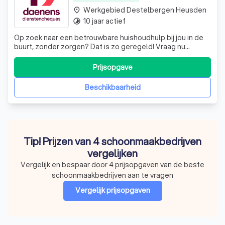
Werkgebied Destelbergen Heusden
place
10 jaar actief
timelapse
Op zoek naar een betrouwbare huishoudhulp bij jou in de
buurt, zonder zorgen? Dat is zo geregeld! Vraag nu
vrijblijvend een poetshulp aan bij Daenens en wij bellen jou
binnen 24 uur op.
Prijsopgave
Beschikbaarheid
Tip! Prijzen van 4 schoonmaakbedrijven
vergelijken
Vergelijk en bespaar door 4 prijsopgaven van de beste
schoonmaakbedrijven aan te vragen
Vergelijk prijsopgaven