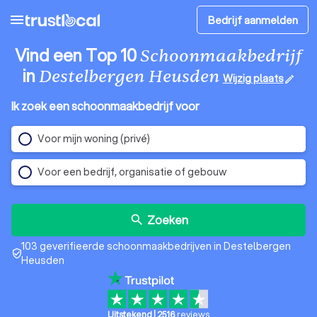
menu
Bedrijf aanmelden
Vind een Top 10
Schoonmaakbedrijf
in
Destelbergen Heusden
Wijzig plaats
edit
Ik zoek een schoonmaakbedrijf voor
Voor mijn woning (privé)
Voor een bedrijf, organisatie of gebouw
Zoeken
search
103 geverifieerde schoonmaakbedrijven in Destelbergen
verified_user
Heusden
Uitstekend
|
2516
reviews