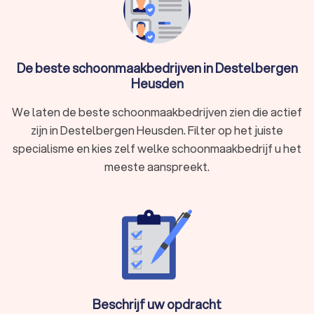
Destelbergen Heusden hebben een gemiddelde Trustlocal-
score van een 8.7. Welk schoonmaakbedrijf je ook kiest, via
Trustlocal maak je een goede keuze voor de schoonmaak van
je bedrijf of woning. We kunnen je ook helpen door direct
De beste schoonmaakbedrijven in Destelbergen
prijsopgaven aan te vragen bij verschillende
Heusden
schoonmaakbedrijven. Zo kan je eenvoudig de schoonmakers
vergelijken en het schoonmaakbedrijf kiezen die bij jou past.
We laten de beste schoonmaakbedrijven zien die actief
zijn in Destelbergen Heusden. Filter op het juiste
specialisme en kies zelf welke schoonmaakbedrijf u het
meeste aanspreekt.
Beschrijf uw opdracht