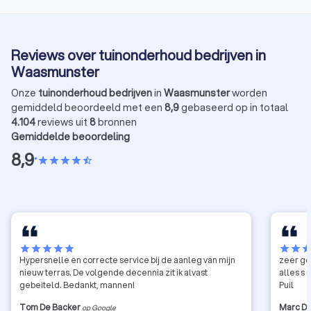
Reviews over tuinonderhoud bedrijven in
Waasmunster
Onze
tuinonderhoud bedrijven
in
Waasmunster
worden
gemiddeld beoordeeld met een
8,9
gebaseerd op in totaal
4.104
reviews uit
8
bronnen
Gemiddelde beoordeling
8,9
•
star
star
star
star
star_half
star
star
star
star
star
star
star
sta
Hypersnelle en correcte service bij de aanleg van mijn
zeer go
nieuw terras. De volgende decennia zit ik alvast
alles s
gebeiteld. Bedankt, mannen!
Puil
Tom De Backer
Marc Du
op Google