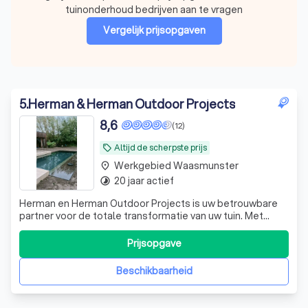
tuinonderhoud bedrijven aan te vragen
Vergelijk prijsopgaven
5
.
Herman & Herman Outdoor Projects
8,6
(12)
Altijd de scherpste prijs
local_offer
Werkgebied Waasmunster
place
20 jaar actief
timelapse
Herman en Herman Outdoor Projects is uw betrouwbare
partner voor de totale transformatie van uw tuin. Met
meer dan 20 jaar ervaring in de branche, hebben we ons
gespecialiseerd in tuinaanleg, zwembaden en
Prijsopgave
zwemvijvers, opritten, terrassen en omheiningen. Ons
team van experts luistert aandachtig naar
Beschikbaarheid