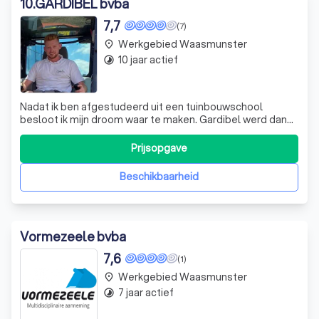
10
.
GARDIBEL bvba
7,7
(7)
Werkgebied Waasmunster
place
10 jaar actief
timelapse
Nadat ik ben afgestudeerd uit een tuinbouwschool
besloot ik mijn droom waar te maken. Gardibel werd dan
opgericht met een welbepaald doel, iets anders voor te
stellen voor mensen die hun buitenruimten willen
Prijsopgave
onderhouden, verfrissen of verbouwen. Van
onderhoud,tot grote grondwerken, hangt gewoonweg
Beschikbaarheid
Vormezeele bvba
7,6
(1)
Werkgebied Waasmunster
place
7 jaar actief
timelapse