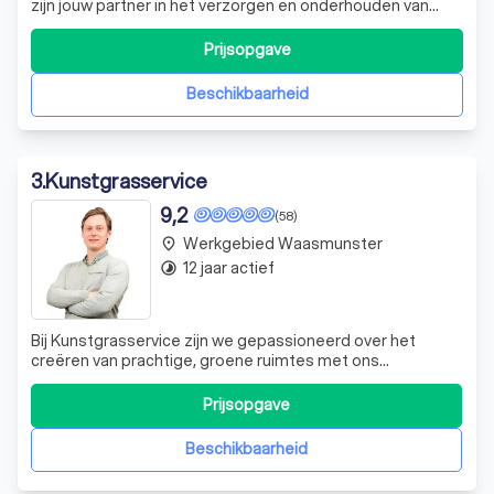
zijn jouw partner in het verzorgen en onderhouden van
hagen en jouw tuin. Waarom zou je dan voor Haagmans
kiezen? Omdat we een passie voor groen hebben. Met
Prijsopgave
een specialisatie in tuinonderhoud bieden wij een unieke
en doelgerichte benaderin
Beschikbaarheid
3
.
Kunstgrasservice
9,2
(58)
Werkgebied Waasmunster
place
12 jaar actief
timelapse
Bij Kunstgrasservice zijn we gepassioneerd over het
creëren van prachtige, groene ruimtes met ons
hoogwaardige kunstgras. Onze kunstgrassen zijn
nauwelijks te onderscheiden van echt gras, maar bieden
Prijsopgave
het gemak van weinig onderhoud en duurzaamheid. Of u
nu een weelderig groen gazon wilt, een speelrui
Beschikbaarheid