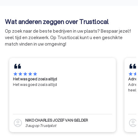
Wat anderen zeggen over Trustlocal
Op zoek naar de beste bedrijven in uw plaats? Bespaar jezelf
veel tijd en zoekwerk. Op Trustlocal kunt u een geschikte
match vinden in uw omgeving!
star
star
star
star
star
star
sta
Het was goed zoals altijd
Adres
Het was goed zoals altijd
Adres
heel 
NIKO CHARLES JOZEF VAN GELDER
account_circle
account_circl
3 aug
op
Trustpilot