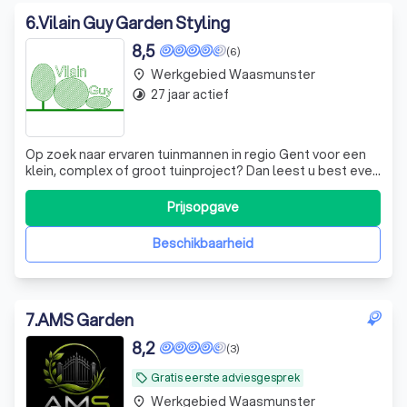
6
.
Vilain Guy Garden Styling
8,5
(6)
Werkgebied Waasmunster
place
27 jaar actief
timelapse
Op zoek naar ervaren tuinmannen in regio Gent voor een
klein, complex of groot tuinproject? Dan leest u best even
verder wat Vilain Guy Garden Styling allemaal te bieden
heeft. Met ongeveer 25 jaar ervaring in het vak, een
Prijsopgave
duidelijke visie en de nodige kwaliteitsgaranties kiest u
namelijk voor een p
Beschikbaarheid
7
.
AMS Garden
8,2
(3)
Gratis eerste adviesgesprek
local_offer
Werkgebied Waasmunster
place