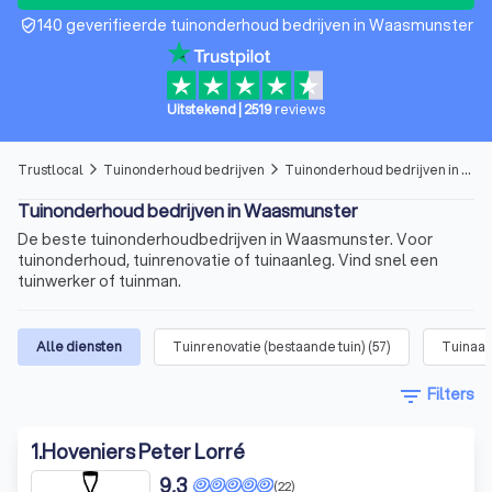
140 geverifieerde tuinonderhoud bedrijven in Waasmunster
verified_user
Uitstekend
|
2519
reviews
Trustlocal
Tuinonderhoud bedrijven
Tuinonderhoud bedrijven in Waasmunster
arrow_forward_ios
arrow_forward_ios
Tuinonderhoud bedrijven in Waasmunster
De beste tuinonderhoudbedrijven in Waasmunster. Voor
tuinonderhoud, tuinrenovatie of tuinaanleg. Vind snel een
tuinwerker of tuinman.
Alle diensten
Tuinrenovatie (bestaande tuin)
(
57
)
Tuinaan
filter_list
Filters
1
.
Hoveniers Peter Lorré
9,3
(22)