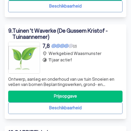
nemen de zorg uit handen, van plann
Beschikbaarheid
9
.
Tuinen 't Waverke (De Gussem Kristof -
Tuinaannemer)
7,8
(2)
Werkgebied Waasmunster
place
11 jaar actief
timelapse
Ontwerp, aanleg en onderhoud van uw tuin Snoeien en
vellen van bomen Beplantingswerken, grond- en
verhardingswerken, plaatsen van afsluitingen, gazons en
grasmatten, snoei werken, renovatie van tuinen
Prijsopgave
Beschikbaarheid