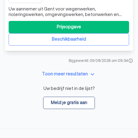
Uw aannemer uit Gent voor wegenwerken,
rioleringswerken, omgevingswerken, betonwerken en
asfaltwerken
Prijsopgave
Beschikbaarheid
Bijgewerkt: 05/08/2026 om 09:34
info
keyboard_arrow_down
Toon meer resultaten
Uw bedrijf niet in de lijst?
Meld je gratis aan