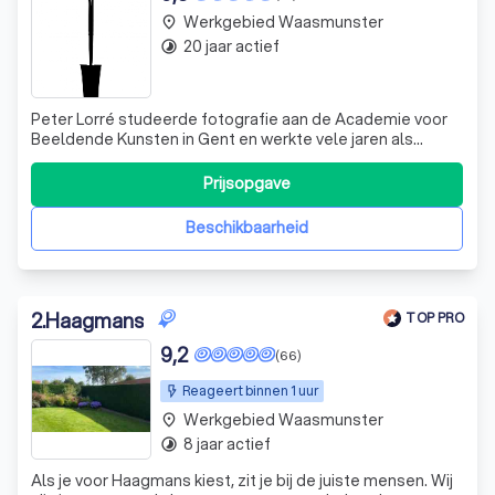
Werkgebied Waasmunster
place
20 jaar actief
timelapse
Peter Lorré studeerde fotografie aan de Academie voor
Beeldende Kunsten in Gent en werkte vele jaren als
persfotograaf. Oog voor schoonheid is hem eigen, net als
de snelheid waarmee hij immer werkt. In 2007 startte hij
Prijsopgave
met Hoveniers Peter Lorré, een tuinaannemersbedrijf
waarin hij zijn liefde voor
Beschikbaarheid
2
.
Haagmans
TOP PRO
9,2
(66)
Reageert binnen 1 uur
Werkgebied Waasmunster
place
8 jaar actief
timelapse
Als je voor Haagmans kiest, zit je bij de juiste mensen. Wij