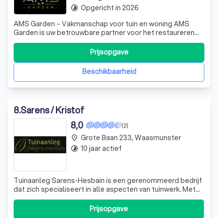
Opgericht in 2026
timelapse
AMS Garden – Vakmanschap voor tuin en woning AMS
Garden is uw betrouwbare partner voor het restaureren
van tuinpoorten, het professioneel reinigen van daken en
het uitvoeren van diverse tuinierwerken. Met oog voor
Prijsopgave
detail, kwaliteit en duurzaamheid zorgen wij ervoor dat uw
tuin en woning er opnieuw
Beschikbaarheid
8
.
Sarens / Kristof
8,0
(2)
Grote Baan 233, Waasmunster
place
10 jaar actief
timelapse
Tuinaanleg Sarens-Hesbain is een gerenommeerd bedrijf
dat zich specialiseert in alle aspecten van tuinwerk. Met
jarenlange ervaring in de branche, kunnen we elk
tuinproject aan, of het nu gaat om een nieuwe
Prijsopgave
(zwem)vijver, oprit, terras, beplanting of afsluiting. We