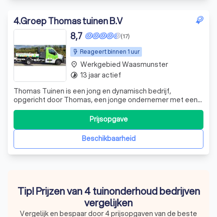
4
.
Groep Thomas tuinen B.V
8,7
(17)
Reageert binnen 1 uur
Werkgebied Waasmunster
place
13 jaar actief
timelapse
Thomas Tuinen is een jong en dynamisch bedrijf,
opgericht door Thomas, een jonge ondernemer met een
passie voor tuinieren. Thomas onderscheidt zich door zijn
persoonlijke betrokkenheid bij elk project. Hij luistert
Prijsopgave
aandachtig naar de wensen van de klant en speelt hier
direct op in. Zijn doel? Uw tui
Beschikbaarheid
Tip! Prijzen van 4 tuinonderhoud bedrijven
vergelijken
Vergelijk en bespaar door 4 prijsopgaven van de beste