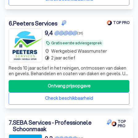
6
.
Peeters Services
TOP PRO
9,4
(31)
Gratis eerste adviesgesprek
local_offer
Werkgebied Waasmunster
place
2 jaar actief
timelapse
Reeds 10 jaar actief in het reinigen, ontmossen van daken
en gevels. Behandelen en coaten van daken en gevels. U
kan bij ons ook terecht voor het aanleggen, vernieuwen
van platte daken en plaatsen van nieuwe dakgoten.
Ontvang prijsopgave
Check beschikbaarheid
7
.
SEBA Services - Professionele
TOP
PRO
Schoonmaak