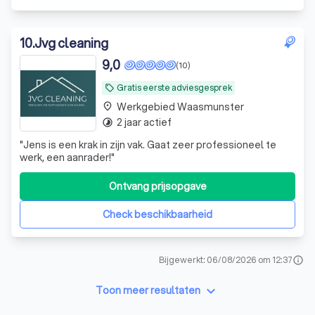
10
.
Jvg cleaning
9,0
(10)
Gratis eerste adviesgesprek
local_offer
Werkgebied Waasmunster
place
2 jaar actief
timelapse
"
Jens is een krak in zijn vak. Gaat zeer professioneel te
werk, een aanrader!
"
Ontvang prijsopgave
Check beschikbaarheid
Bijgewerkt: 06/08/2026 om 12:37
info
keyboard_arrow_down
Toon meer resultaten