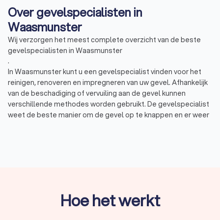
Over gevelspecialisten in
Waasmunster
Wij verzorgen het meest complete overzicht van de beste
gevelspecialisten in Waasmunster
.
In Waasmunster kunt u een gevelspecialist vinden voor het
reinigen, renoveren en impregneren van uw gevel. Afhankelijk
van de beschadiging of vervuiling aan de gevel kunnen
verschillende methodes worden gebruikt. De gevelspecialist
weet de beste manier om de gevel op te knappen en er weer
als nieuw uit te laten zien:
Gevelreiniging: afhankelijk van de zwaarte van de
vervuiling wordt gekozen tussen het zandstralen,
chemisch reinigen of reinigen met water of stoom.
Gevelrenovatie: scheuren of gaten in uw gevel kunnen
opgelost worden door een gehele gevelrenovatie.
Voegwerk herstellen: als de voegen poreus of versleten
zijn, moeten de voegen vervangen worden. Hiermee
Hoe het werkt
voorkomt u vocht en lekkages.
Impregneren: door een waterafstotende laag aan te