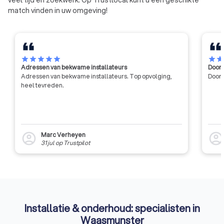
veel tijd en zoekwerk. Op Trustlocal kunt u een geschikte
tot de algemene innovatie en
match vinden in uw omgeving!
ontwikkeling in de bouwsector,
met name door middel van
contractonderzoek op aanvraag
van de industrie en de overheid.
star
star
star
star
star
star
sta
Adressen van bekwame installateurs
Door 
Adressen van bekwame installateurs. Top opvolging,
Door 
heel tevreden.
Marc Verheyen
account_circle
account_circl
31 jul
op
Trustpilot
Installatie & onderhoud: specialisten in
Waasmunster