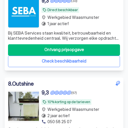
9,3
(33)
Direct beschikbaar
local_offer
Werkgebied Waasmunster
place
1 jaar actief
timelapse
Bij SEBA Services staan kwaliteit, betrouwbaarheid en
klanttevredenheid centraal. Wij verzorgen elke opdracht
met de grootste zorg en oog voor detail, van de eerste
kennismaking tot de oplevering. Dankzij onze persoonlijke
Ontvang prijsopgave
aanpak, duidelijke communicatie en professionele
werkwijze weet u altijd waar
Check beschikbaarheid
8
.
Outshine
9,3
(57)
10% korting op de tarieven
local_offer
Werkgebied Waasmunster
place
2 jaar actief
timelapse
050 58 25 07
phone