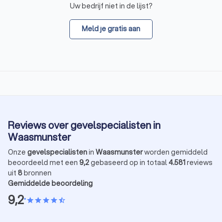
Uw bedrijf niet in de lijst?
Meld je gratis aan
Reviews over gevelspecialisten in
Waasmunster
Onze
gevelspecialisten
in
Waasmunster
worden gemiddeld
beoordeeld met een
9,2
gebaseerd op in totaal
4.581
reviews
uit
8
bronnen
Gemiddelde beoordeling
9,2
•
star
star
star
star
star_half