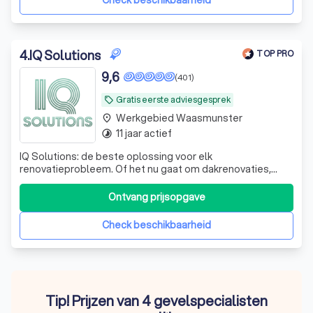
Check beschikbaarheid
4
.
IQ Solutions
TOP PRO
9,6
(401)
Gratis eerste adviesgesprek
local_offer
Werkgebied Waasmunster
place
11 jaar actief
timelapse
IQ Solutions: de beste oplossing voor elk
renovatieprobleem. Of het nu gaat om dakrenovaties,
gevelwerken, isolatie of andere renovaties, wij staan klaar
om uw renovatieproject te transformeren.
Ontvang prijsopgave
Check beschikbaarheid
Tip! Prijzen van 4 gevelspecialisten