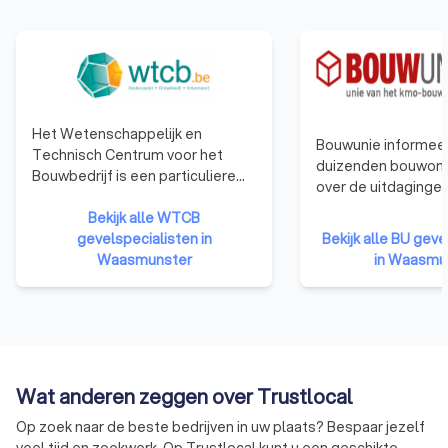
Het Wetenschappelijk en
Bouwunie informeer
Technisch Centrum voor het
duizenden bouwon
Bouwbedrijf is een particuliere
over de uitdaginge
onderzoeksinstelling, opgericht
veranderingen in d
in 1960 om het toegepaste
Bekijk alle WTCB
Bouwunie is er voor
onderzoek in de industrie te
gevelspecialisten in
Bekijk alle BU geve
bedrijven en zelfst
bevorderen en zo het
Waasmunster
in Waasmu
ondernemers uit d
concurrentievermogen te
We behartigen de b
verhogen. Het WCTB heeft als
de overheid, in de 
doelen: het verrichten van
publieke opinie en i
wetenschappelijk en technisch
met de andere soci
onderzoek voor zijn leden, het
verlenen van technische
Wat anderen zeggen over Trustlocal
voorlichting, bijstand en advies
Op zoek naar de beste bedrijven in uw plaats? Bespaar jezelf
aan zijn leden, en het bijdragen