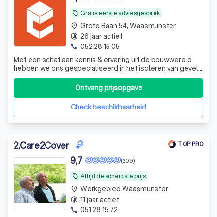
Gratis eerste adviesgesprek
local_offer
Grote Baan 54, Waasmunster
place
26 jaar actief
timelapse
052 28 15 05
phone
Met een schat aan kennis & ervaring uit de bouwwereld
hebben we ons gespecialiseerd in het isoleren van gevels,
daken, vernieuwen van ramen & deuren +
energieoplossingen.
Ontvang prijsopgave
Check beschikbaarheid
2
.
Care2Cover
TOP PRO
9,7
(209)
Altijd de scherpste prijs
local_offer
Werkgebied Waasmunster
place
11 jaar actief
timelapse
051 28 15 72
phone