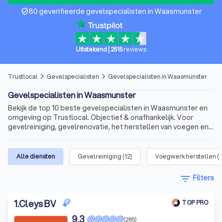
80 geverifieerde gevelspecialisten in Waasmunster
verified_user
Uitstekend
|
2515
reviews
Trustlocal
Gevelspecialisten
Gevelspecialisten in Waasmunster
arrow_forward_ios
arrow_forward_ios
Gevelspecialisten in Waasmunster
Bekijk de top 10 beste gevelspecialisten in Waasmunster en
omgeving op Trustlocal. Objectief & onafhankelijk. Voor
gevelreiniging, gevelrenovatie, het herstellen van voegen en
meer.
Alle diensten
Gevelreiniging
(
12
)
Voegwerk herstellen
(
filter_list
Filters
1
.
Cleys BV
TOP PRO
9,3
(285)