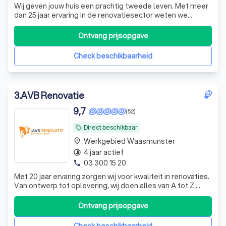
Wij geven jouw huis een prachtig tweede leven. Met meer
dan 25 jaar ervaring in de renovatiesector weten we
perfect hoe we jouw gevel moeten aanpakken.
Ontvang prijsopgave
Check beschikbaarheid
3
.
AVB Renovatie
9,7
(52)
Direct beschikbaar
local_offer
Werkgebied Waasmunster
place
4 jaar actief
timelapse
03 300 15 20
phone
Met 20 jaar ervaring zorgen wij voor kwaliteit in renovaties.
Van ontwerp tot oplevering, wij doen alles van A tot Z.
Binnen de 48 uur na het bezoek ontvangt u een
gedetailleerde offerte.
Ontvang prijsopgave