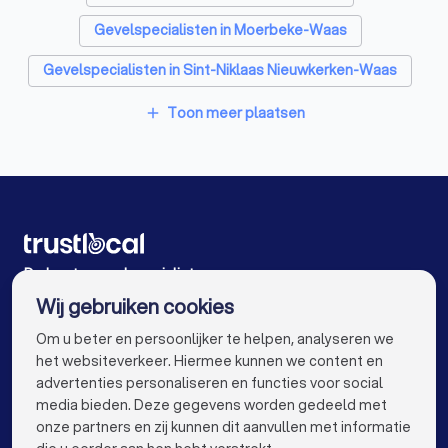
Gevelspecialisten in Moerbeke-Waas
Gevelspecialisten in Sint-Niklaas Nieuwkerken-Waas
Gevelspecialisten in Wichelen
Toon meer plaatsen
add
Gevelspecialisten in Beveren
Gevelspecialisten in Niel
Gevelspecialisten in Wetteren
Gevelspecialisten in Sint-Gillis-Waas Meerdonk
De beste gevelspecialisten voor u
Wij gebruiken cookies
Gevelspecialisten in Antwerpen
info@trustlocal.be
Om u beter en persoonlijker te helpen, analyseren we
Gevelspecialisten in Gent
het websiteverkeer. Hiermee kunnen we content en
advertenties personaliseren en functies voor social
Gevelspecialisten in Brugge
media bieden. Deze gegevens worden gedeeld met
onze partners en zij kunnen dit aanvullen met informatie
Gevelspecialisten in Leuven
keyboard_arrow_down
VOOR PARTICULIEREN