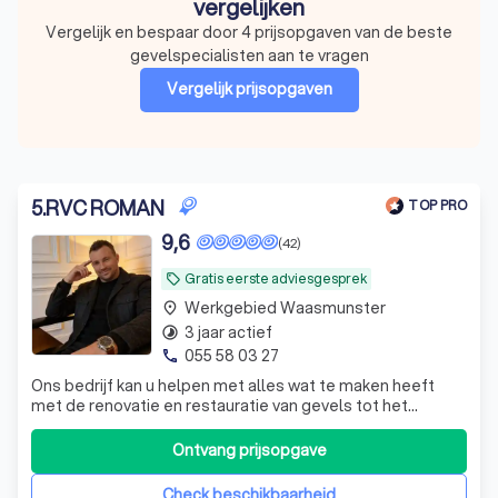
vergelijken
Vergelijk en bespaar door 4 prijsopgaven van de beste
gevelspecialisten aan te vragen
Vergelijk prijsopgaven
5
.
RVC ROMAN
TOP PRO
9,6
(42)
Gratis eerste adviesgesprek
local_offer
Werkgebied Waasmunster
place
3 jaar actief
timelapse
055 58 03 27
phone
Ons bedrijf kan u helpen met alles wat te maken heeft
met de renovatie en restauratie van gevels tot het
isoleren van gevels en de afwerking ervan met crepi,
spuitkurk of steenstrips.
Ontvang prijsopgave
Check beschikbaarheid