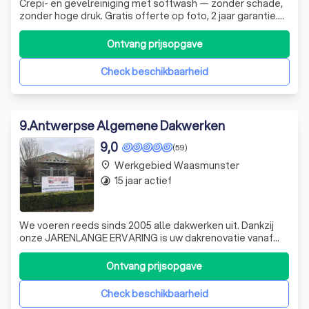
Crepi- en gevelreiniging met softwash — zonder schade,
zonder hoge druk. Gratis offerte op foto, 2 jaar garantie.
Actief in heel West- & Oost-Vlaanderen.
Ontvang prijsopgave
Check beschikbaarheid
9
.
Antwerpse Algemene Dakwerken
9,0
(59)
Werkgebied Waasmunster
place
15 jaar actief
timelapse
We voeren reeds sinds 2005 alle dakwerken uit. Dankzij
onze JARENLANGE ERVARING is uw dakrenovatie vanaf
het begin tot het einde in goede (vakmans-)handen met
een perfect afgewerkt dak als eindresultaat. Zowel voor
Ontvang prijsopgave
oude daken als voor nieuwbouwprojecten bent u bij ons
op het juiste adres. Daarom ook
Check beschikbaarheid