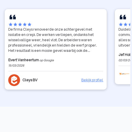
star
star
star
star
star
star
star
sta
De firma Cleys renoveerde onze achtergevel met
Duidelij
isolatie en crepi. De werken verliepen, ondanks het
communi
wisselvallige weer, heel vlot. De arbeiders waren
alles s
professioneel, vriendelijk en hielden de werf proper.
uitvoeri
Het resultaat is een mooie gevel waarbij ook de
Jef Hob
afwerking tot in de puntjes werd uitgevoerd (zinken
Evert Vanheertum
op Google
02/03/20
regenpijpen, zinken dakranden, blauwe steen, etc.)
15/03/2026
Cleys BV
Bekijk profiel