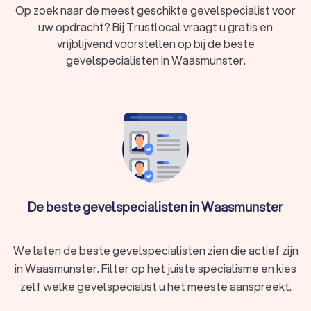
brengen, wordt de gevel en uw woning beschermd
Op zoek naar de meest geschikte gevelspecialist voor
tegen vocht.
uw opdracht? Bij Trustlocal vraagt u gratis en
In Waasmunster hebben wij 80 goede gevelspecialisten
vrijblijvend voorstellen op bij de beste
gevonden. De specialisten in Waasmunster hebben een
gevelspecialisten in Waasmunster.
gemiddelde Trustlocal-score van een 8.8. Welke
gevelspecialist u ook kiest, via Trustlocal maakt u een goede
keuze voor de gevelrenovatie of gevelreiniging. We kunnen u
ook helpen door direct prijsopgaven aan te vragen bij
verschillende gevelspecialisten. Zo kunt u eenvoudig de
gevelspecialisten vergelijken en de specialist kiezen die bij u
past.
De beste gevelspecialisten in Waasmunster
We laten de beste gevelspecialisten zien die actief zijn
in Waasmunster. Filter op het juiste specialisme en kies
zelf welke gevelspecialist u het meeste aanspreekt.