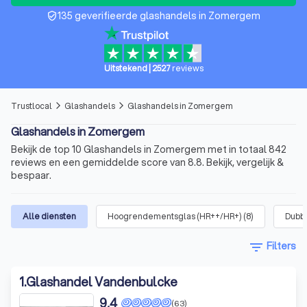
135 geverifieerde glashandels in Zomergem
verified_user
Uitstekend
|
2527
reviews
Trustlocal
Glashandels
Glashandels in Zomergem
arrow_forward_ios
arrow_forward_ios
Glashandels in Zomergem
Bekijk de top 10 Glashandels in Zomergem met in totaal 842
reviews en een gemiddelde score van 8.8. Bekijk, vergelijk &
bespaar.
Alle diensten
Hoogrendementsglas (HR++/HR+)
(
8
)
Dubbe
filter_list
Filters
1
.
Glashandel Vandenbulcke
9,4
(63)