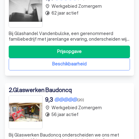
Werkgebied Zomergem
place
62 jaar actief
timelapse
Bij Glashandel Vandenbulcke, een gerenommeerd
familiebedrijf met jarenlange ervaring, onderscheiden wij
ons door onze ongeëvenaarde kwaliteit, vakmanschap en
uitstekende klantenservice. Met onze vestigingen in
Prijsopgave
Knokke en Brugge staan wij klaar om elke
glasgerelateerde uitdaging aan te gaan. Of het nu
Beschikbaarheid
2
.
Glaswerken Baudoncq
9,3
(20)
Werkgebied Zomergem
place
56 jaar actief
timelapse
Bij Glaswerken Baudoncq onderscheiden we ons met