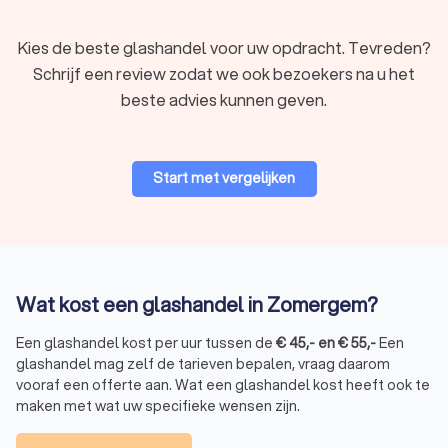
inbraak of stormschade, zijn er glashandels in Zomergem
die 24/7 beschikbaar zijn voor spoedklussen.
Noodglas plaatsen:
glashandels die gespecialiseerd zijn
Kies de beste glashandel voor uw opdracht. Tevreden?
in noodglas, zorgen voor een tijdelijke oplossing totdat
Schrijf een review zodat we ook bezoekers na u het
definitief glas geplaatst kan worden.
beste advies kunnen geven.
Wat kost een glashandel?
Start met vergelijken
De kosten voor het inhuren van een glashandel in Zomergem
variëren afhankelijk van verschillende factoren, zoals:
het type glas;
de grootte van het glaswerk;
de complexiteit van de klus.
Gemiddeld liggen de kosten tussen de € 45,- en € 55,- per
uur. Voor een specifiek uurtarief en een beter overzicht van
Wat kost een glashandel in Zomergem?
de kosten kunt u via Trustlocal gratis vier offertes aanvragen
bij verschillende glashandels in Zomergem. Zo komt u niet
Een glashandel kost per uur tussen de
€
45
,-
en
€
55
,-
Een
voor verrassingen te staan.
glashandel mag zelf de tarieven bepalen, vraag daarom
vooraf een offerte aan. Wat een glashandel kost heeft ook te
maken met wat uw specifieke wensen zijn.
Glashandel snel vinden via Trustlocal