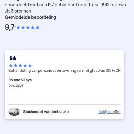
beoordeeld met een
9,7
gebaseerd op in totaal
842
reviews
uit
3
bronnen
Gemiddelde beoordeling
9,7
•
star
star
star
star
star
star
star
star
star
star
Behandeling van personeel en levering van het glas was 100% OK
Roland Vileyn
01/11/2025
Glashandel Vandenbulcke
Bekijk profiel