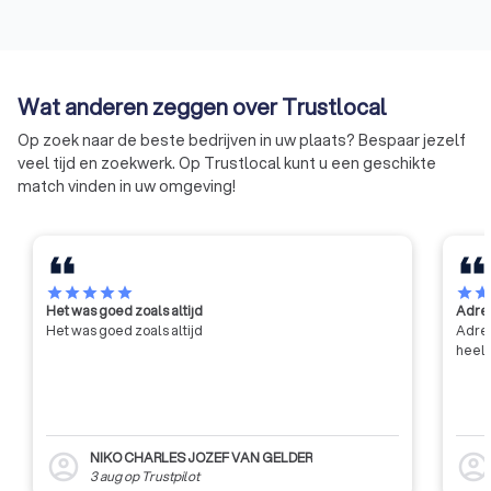
Of u nu noodglas moet laten plaatsen of een glaswerk wilt
laten vervangen, Trustlocal helpt u om snel en efficiënt de
juiste glazenmaker te vinden. Vraag vandaag nog offertes aan
en ontdek de mogelijkheden voor uw klus in Zomergem.
Wat anderen zeggen over Trustlocal
Op zoek naar de beste bedrijven in uw plaats? Bespaar jezelf
veel tijd en zoekwerk. Op Trustlocal kunt u een geschikte
match vinden in uw omgeving!
star
star
star
star
star
star
sta
Het was goed zoals altijd
Adres
Het was goed zoals altijd
Adres
heel 
NIKO CHARLES JOZEF VAN GELDER
account_circle
account_circl
3 aug
op
Trustpilot