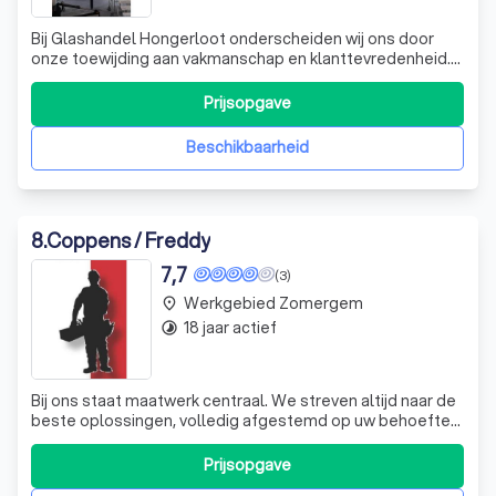
Bij Glashandel Hongerloot onderscheiden wij ons door
onze toewijding aan vakmanschap en klanttevredenheid.
Met jarenlange ervaring in de glasindustrie bieden wij een
breed scala aan hoogwaardige glasproducten en -
Prijsopgave
diensten, variërend van raaminstallaties tot op maat
gemaakte glasoplossingen voor zowe
Beschikbaarheid
8
.
Coppens / Freddy
7,7
(3)
Werkgebied Zomergem
place
18 jaar actief
timelapse
Bij ons staat maatwerk centraal. We streven altijd naar de
beste oplossingen, volledig afgestemd op uw behoeften
en budget. Wat kunt u van ons verwachten? Een heldere,
transparante offerte zonder verborgen kosten en een
Prijsopgave
eerlijke prijsstelling. We bieden totaaloplossingen die niet