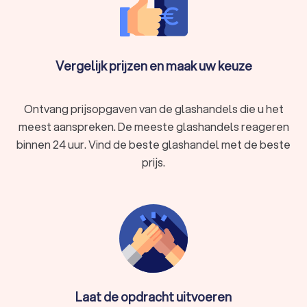
technieken om ervoor te zorgen dat de glaswerken
goed worden geïnstalleerd.
Snelheid:
Een ervaren glashandel uit Zomergem kan snel
en efficiënt werken, waardoor u niet langer dan nodig
Vergelijk prijzen en maak uw keuze
met een kapotte ruit zit. Dit komt zeker voordelig uit als
u wilt dat uw glaswerk snel wordt vervangen of
gerepareerd. Zo heeft u ook glashandels in Zomergem
Ontvang prijsopgaven van de glashandels die u het
die u met spoed kunt inschakelen.
meest aanspreken. De meeste glashandels reageren
binnen 24 uur. Vind de beste glashandel met de beste
Soorten glashandels
prijs.
Er zijn verschillende soorten glashandels in Zomergem, elk
met hun eigen specialisaties. Hier zijn enkele
veelvoorkomende typen:
Ramenzetters:
Deze glashandels zijn gespecialiseerd in
het plaatsen van glas in ramen en kozijnen. Zo werkt de
ramenzetter uit Zomergem met verschillende soorten
glaswerken en zorgt voor een goede afdichting.
Spoed glashandels:
Voor dringende situaties waarbij een
ruit snel vervangen moet worden, bijvoorbeeld na een
Laat de opdracht uitvoeren