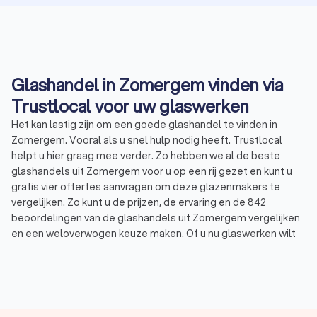
Glashandel in Zomergem vinden via
Trustlocal voor uw glaswerken
Het kan lastig zijn om een goede glashandel te vinden in
Zomergem. Vooral als u snel hulp nodig heeft. Trustlocal
helpt u hier graag mee verder. Zo hebben we al de beste
glashandels uit Zomergem voor u op een rij gezet en kunt u
gratis vier offertes aanvragen om deze glazenmakers te
vergelijken. Zo kunt u de prijzen, de ervaring en de 842
beoordelingen van de glashandels uit Zomergem vergelijken
en een weloverwogen keuze maken. Of u nu glaswerken wilt
laten vervangen, noodglas nodig hebt of op zoek bent naar
een specialist in dubbelglas. Via Trustlocal vindt u snel een
ervaren en betrouwbare glashandel voor uw glaswerken. Zo
hebben de top 10 glashandels in Zomergem gemiddeld een
Trustlocal Score van 8.8.