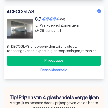
4
.
DECOGLAS
8,7
(16)
Werkgebied Zomergem
place
28 jaar actief
timelapse
Bij DECOGLAS onderscheiden wij ons als uw
toonaangevende expert in glastoepassingen, ramen en
deuren. Met een rijke traditie in vakmanschap, ervaring en
creativiteit, streven wij ernaar elk project met de hoogste
Prijsopgave
zorg en precisie te voltooien. In ons eigen atelier, waar
kwaliteit voorop staat, besch
Beschikbaarheid
Tip! Prijzen van 4 glashandels vergelijken
Vergelijk en bespaar door 4 prijsopgaven van de beste
glashandels aan te vragen