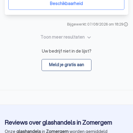
alleen op maat zijn
Beschikbaarheid
Bijgewerkt: 07/08/2026 om 18:29
info
keyboard_arrow_down
Toon meer resultaten
Uw bedrijf niet in de lijst?
Meld je gratis aan
Reviews over glashandels in Zomergem
Onze
glashandels
in
Zomergem
worden gemiddeld