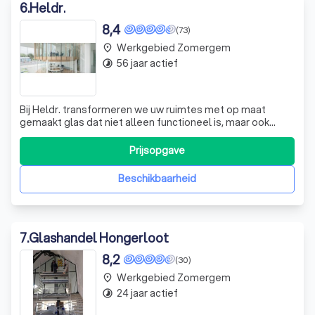
6
.
Heldr.
8,4
(73)
Werkgebied Zomergem
place
56 jaar actief
timelapse
Bij Heldr. transformeren we uw ruimtes met op maat
gemaakt glas dat niet alleen functioneel is, maar ook
esthetisch aantrekkelijk. Met meer dan vijftig jaar ervaring
in de glasindustrie, bewerken wij in ons eigen atelier alles
Prijsopgave
van raambeglazing tot complexe interieurglasprojecten.
Of het nu gaat om
Beschikbaarheid
7
.
Glashandel Hongerloot
8,2
(30)
Werkgebied Zomergem
place
24 jaar actief
timelapse