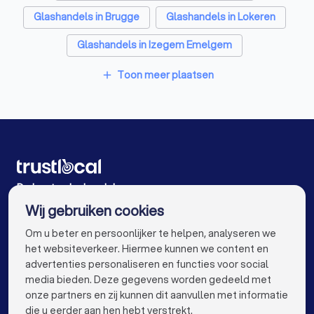
Glashandels in Brugge
Glashandels in Lokeren
Glazenwassers in Zomergem
Glashandels in Izegem Emelgem
Boekhouders in Zomergem
Glashandels in Harelbeke
Toon meer plaatsen
Zonwering specialisten in Zomergem
add
Glashandels in Roeselare Oekene
Loodgieters in Zomergem
Glashandels in Antwerpen
Glashandels in Leuven
Glashandels in Aalst
Glashandels in Mechelen
Glashandels in Kortrijk
Glashandels in Hasselt
De beste glashandels voor u
Wij gebruiken cookies
Glashandels in Sint-Niklaas
Glashandels in Genk
info@trustlocal.be
Om u beter en persoonlijker te helpen, analyseren we
Glashandels in Roeselare
Glashandels in Beveren
het websiteverkeer. Hiermee kunnen we content en
advertenties personaliseren en functies voor social
Glashandels in Dendermonde
media bieden. Deze gegevens worden gedeeld met
onze partners en zij kunnen dit aanvullen met informatie
Glashandels in Beringen
Glashandels in Turnhout
keyboard_arrow_down
VOOR PARTICULIEREN
die u eerder aan hen hebt verstrekt.