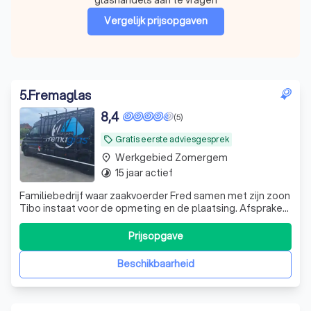
Vergelijk prijsopgaven
5
.
Fremaglas
8,4
(5)
Gratis eerste adviesgesprek
local_offer
Werkgebied Zomergem
place
15 jaar actief
timelapse
Familiebedrijf waar zaakvoerder Fred samen met zijn zoon
Tibo instaat voor de opmeting en de plaatsing. Afspraken
en planning liggen in handen van echtgenote Helga
Prijsopgave
Beschikbaarheid