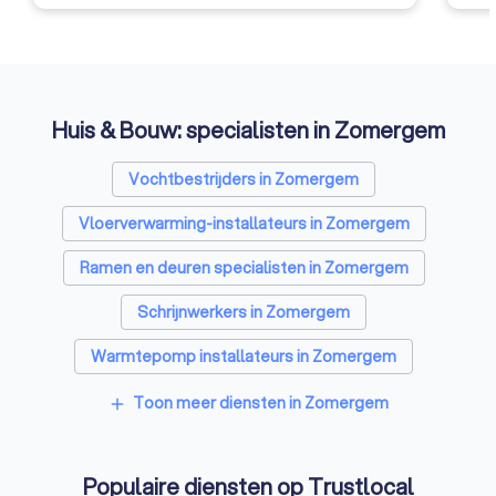
Huis & Bouw: specialisten in Zomergem
Vochtbestrijders in Zomergem
Vloerverwarming-installateurs in Zomergem
Ramen en deuren specialisten in Zomergem
Schrijnwerkers in Zomergem
Warmtepomp installateurs in Zomergem
Badkamer installateurs in Zomergem
Toon meer diensten in Zomergem
add
EPC-keurders in Zomergem
Populaire diensten op Trustlocal
Klusjesmannen in Zomergem