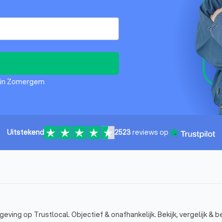
s in Zomergem
Uitstekend
2523
reviews op
ving op Trustlocal. Objectief & onafhankelijk. Bekijk, vergelijk & b