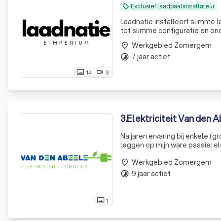
Exclusief laadpaalinstallateur
local_offer
Laadnatie installeert slimme l
tot slimme configuratie en ond
Werkgebied Zomergem
place
7 jaar actief
timelapse
14
3
photo_size_select_actual
videocam
3
.
Elektriciteit Van den 
Na jaren ervaring bij enkele (
leggen op mijn ware passie: elektrotechnisch instal
carrière, gecombineerd met pe
Werkgebied Zomergem
place
9 jaar actief
timelapse
1
photo_size_select_actual