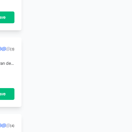
ave
(3)
ave
(4)