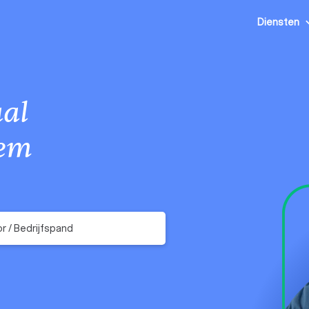
Diensten
al
em
r / Bedrijfspand