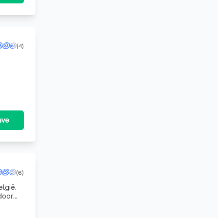
(4)
ave
(6)
elgië.
door