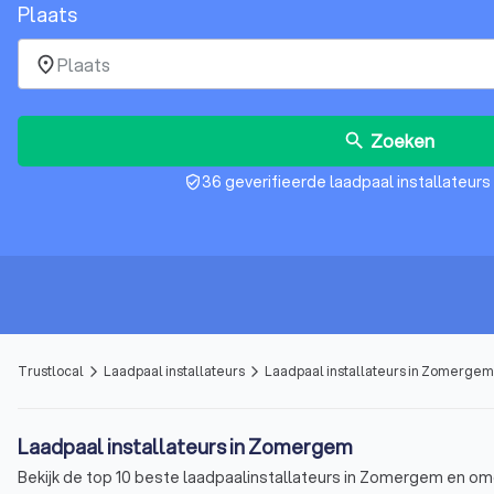
Plaats
place
Zoeken
search
36 geverifieerde laadpaal installateur
verified_user
Trustlocal
Laadpaal installateurs
Laadpaal installateurs in Zomergem
arrow_forward_ios
arrow_forward_ios
Laadpaal installateurs in Zomergem
Bekijk de top 10 beste laadpaalinstallateurs in Zomergem en omge