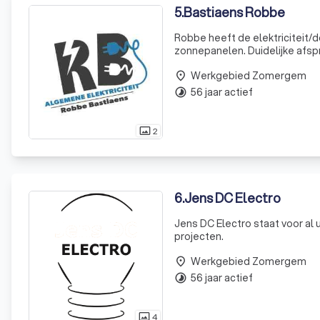
5
.
Bastiaens Robbe
Robbe heeft de elektriciteit/
zonnepanelen. Duidelijke afspr
geleverde diensten! Top kerel! Heeft bij ons zonnepanelen geplaatst. Heeft samen met ons de
Werkgebied Zomergem
perfecte
place
56 jaar actief
timelapse
2
photo_size_select_actual
6
.
Jens DC Electro
Jens DC Electro staat voor al
projecten.
Werkgebied Zomergem
place
56 jaar actief
timelapse
4
photo_size_select_actual