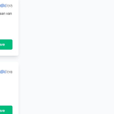
(17)
aan van
ave
(13)
ave