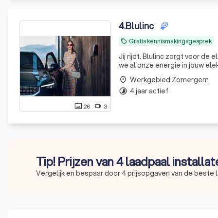
4
.
Blulinc
Gratis kennismakingsgesprek
local_offer
Jij rijdt. Blulinc zorgt voor de 
we al onze energie in jouw elek
opladen, met ons arsenaal aan 
Werkgebied Zomergem
place
4 jaar actief
timelapse
26
3
photo_size_select_actual
videocam
Tip! Prijzen van 4 laadpaal installa
Vergelijk en bespaar door 4 prijsopgaven van de beste l