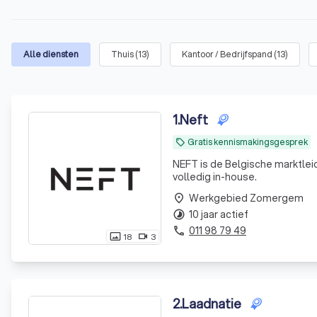
Alle diensten
Thuis
(
13
)
Kantoor / Bedrijfspand
(
13
)
1
.
Neft
Gratis kennismakingsgesprek
local_offer
NEFT is de Belgische marktleid
volledig in-house.
Werkgebied Zomergem
place
10 jaar actief
timelapse
011 98 79 49
phone
18
3
photo_size_select_actual
videocam
2
.
Laadnatie