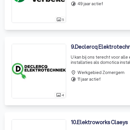
49 jaar actief
timelapse
5
photo_size_select_actual
9
.
Declercq Elektrotechn
U kan bij ons terecht voor all
installaties als domotica installaties op maat. Ook als bedrijf kan u 
nodige bekabeling in een kanto
Werkgebied Zomergem
place
11 jaar actief
timelapse
4
photo_size_select_actual
10
.
Elektroworks Claeys