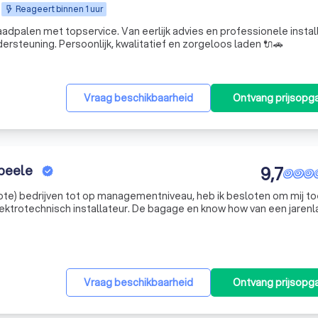
Reageert binnen 1 uur
aadpalen met topservice. Van eerlijk advies en professionele instal
ersteuning. Persoonlijk, kwalitatief en zorgeloos laden 🔌🚗
Vraag beschikbaarheid
Ontvang prijsopg
Abeele
9,7
grote) bedrijven tot op managementniveau, heb ik besloten om mij to
lateur. De bagage en know how van een jarenlange
rmanente bijscholing en de onmisbare praktijkervaring maken van 
Vraag beschikbaarheid
Ontvang prijsopg