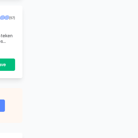
(57)
 steken
os
ave