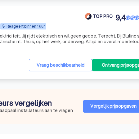
9,4
TOP PRO
Reageert binnen 1 uur
elektriciteit. Jij rijdt elektrisch en wil geen gedoe. Terecht. Bij Blulinc
trische rit. Thuis, op het werk, onderweg. Altijd en overal moeitelo
laadoplossingen. Klinkt vlotjes? Is het ook
Vraag beschikbaarheid
Ontvang prijsopg
teurs vergelijken
Vergelijk prijsopgaven
aadpaal installateurs aan te vragen