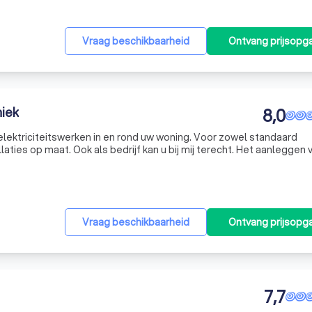
Vraag beschikbaarheid
Ontvang prijsopg
iek
8,0
e elektriciteitswerken in en rond uw woning. Voor zowel standaard
bij mij terecht. Het aanleggen van de
or, het voorzien van de nodige verlichting, Telefonie, internet e
Vraag beschikbaarheid
Ontvang prijsopg
7,7