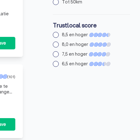
Tot 50km
latie
Trustlocal score
8,5 en hoger
ave
8,0 en hoger
7,5 en hoger
6,5 en hoger
(101)
e te
Elek
ave