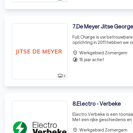
7
.
De Meyer Jitse Georg
Full Charge is uw betrouwbare
oprichting in 2011 hebben we 
energieoplossingen voor zowel par
Werkgebied Zomergem
laadstation nodi
place
15 jaar actief
timelapse
5
photo_size_select_actual
8
.
Electro - Verbeke
Electro Verbeke is een toonaan
Met een rijke geschiedenis en
onze expertise en toewijding aa
Werkgebied Zomergem
place