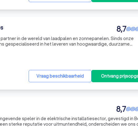
es
8,7
 partner in de wereld van laadpalen en zonnepanelen. Sinds onze
ons gespecialiseerd in het leveren van hoogwaardige, duurzame
ticulieren als bedrijven in West- en Oost-Vlaanderen. Of u nu een
Vraag beschikbaarheid
Ontvang prijsopg
8,7
gevende speler in de elektrische installatiesector, gevestigd in B
 een sterke reputatie voor uitmuntendheid, onderscheiden we ons 
n kwaliteit. Ons team van ervaren professionals, Olivier, Nico en Ti