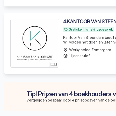
4
.
KANTOOR VAN STEE
Gratis kennismakingsgesprek
local_offer
Kantoor Van Steendam biedt u
Wij volgen het doen en laten van uw
wordt u door ons geruggesteu
Werkgebied Zomergem
place
11 jaar actief
timelapse
2
photo_size_select_actual
Tip! Prijzen van 4 boekhouders v
Vergelijk en bespaar door 4 prijsopgaven van de b