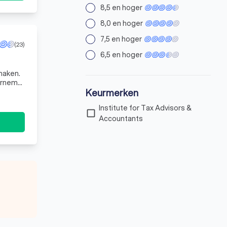
8,5 en hoger
8,0 en hoger
7,5 en hoger
(23)
6,5 en hoger
maken.
Keurmerken
kan ne
Institute for Tax Advisors &
check_box_outline_blank
Accountants