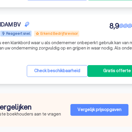
NDAM BV
8,9
Reageert snel
Erkend Bedrijfsrevisor
grade
 een klankbord waar u als ondernemer onbeperkt gebruik kan van 
 onderneming zorgvuldig op en grijpen in waar nodig. Als ondernemer
nd zodat u op een comfortabele manier kwalitatieve beslissingen 
Check beschikbaarheid
Gratis offerte
ergelijken
Vergelijk prijsopgaven
este boekhouders aan te vragen