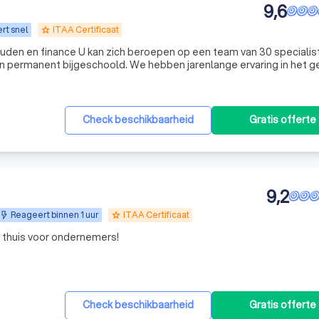
9,6
rt snel
ITAA Certificaat
grade
op een team van 30 specialisten. Elk
permanent bijgeschoold. We hebben jarenlange ervaring in het g
van gericht en correct bedrijfsadvies. We hebben doorheen de jaren voor tal van bedrijven en 
Check beschikbaarheid
Gratis offerte
9,2
Reageert binnen 1 uur
ITAA Certificaat
grade
thuis voor ondernemers!
Check beschikbaarheid
Gratis offerte