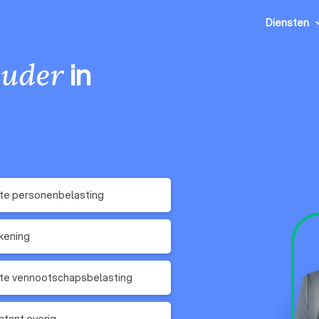
Diensten
in
uder
te personenbelasting
kening
te vennootschapsbelasting
tant overig