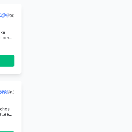
(6)
jke
ft om
(3)
nches.