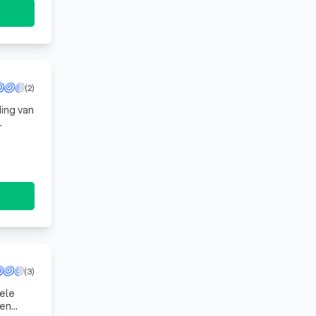
(2)
ding van
est mo
(3)
bele
een