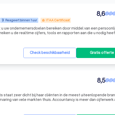
8,6
Reageert binnen 1 uur
ITAA Certificaat
grade
 u uw ondernemersdoelen bereiken door middel van een persoonli
reiken u de realtime cijfers, tools en rapporten aan die u nodig hee
slissingen te nemen en zo een gunstig klimaat te scheppen voor
Check beschikbaarheid
Gratis offerte
8,5
s staat zeer dicht bij haar cliënten in de meest uiteenlopende bra
ten thuis. Accountancy is meer dan cijferwerk alleen.
Begeleiding en advisering zijn de laatste jaren steeds belangrijker geworden. Nieuw