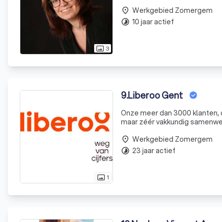
Werkgebied Zomergem
place
10 jaar actief
timelapse
3
photo_size_select_actual
9
.
Liberoo Gent
Onze meer dan 3000 klanten, d
maar zéér vakkundig samenwer
multinational: die aanpak wer
Werkgebied Zomergem
Groep Antho
place
23 jaar actief
timelapse
1
photo_size_select_actual