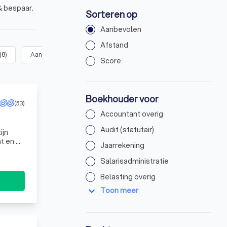
& bespaar.
Sorteren op
Aanbevolen
Afstand
(
8
)
Aangifte omzetbelasting / BTW
(
9
)
Aangifte vennootschapsb
Score
Boekhouder voor
(53)
Accountant overig
Audit (statutair)
ijn
Jaarrekening
Salarisadministratie
Belasting overig
expand_more
Toon meer