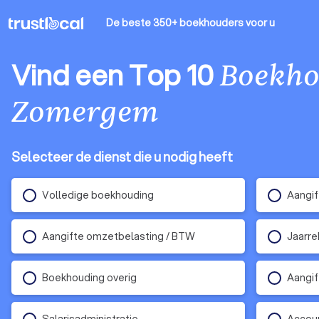
De beste 350+ boekhouders
voor u
Vind een Top 10
Boekho
Zomergem
Selecteer de dienst die u nodig heeft
Volledige boekhouding
Aangif
Aangifte omzetbelasting / BTW
Jaarre
Boekhouding overig
Aangif
Salarisadministratie
Accoun