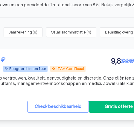
ews en een gemiddelde Trustlocal-score van 8.5 | Bekijk, vergelijk 
Jaarrekening
(
6
)
Salarisadministratie
(
4
)
Belasting overig
9,8
Reageert binnen 1 uur
ITAA Certificaat
grade
p vertrouwen, kwaliteit, eenvoudigheid en discretie. Onze cliënten z
, managementvennootschappen en medici. Zowel u als klant en wij
als boekhouder-adviseur hebben een lange termijnrelatie voor ogen. Vraag gerust naar een vrijb
Check beschikbaarheid
Gratis offerte