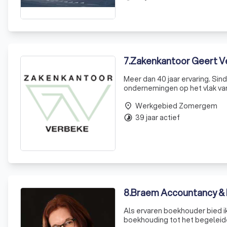
7
.
Zakenkantoor Geert V
Meer dan 40 jaar ervaring. Sin
ondernemingen op het vlak van boekhouding en fis
Cabooter en Geert Verbeke, e
Werkgebied Zomergem
place
39 jaar actief
timelapse
8
.
Braem Accountancy & F
Als ervaren boekhouder bied i
boekhouding tot het begeleide