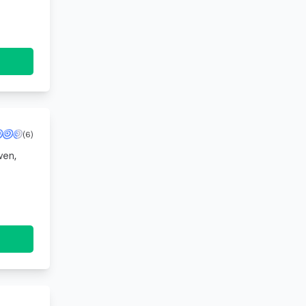
gevestigde ondernemer bent of net begint, ik sta klaar om je te helpen met je financiële behoeften. T
(6)
wen,
en.