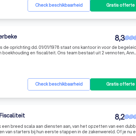
Check beschikbaarheid
Gratis offerte
erbeke
8,3
ds de oprichting dd. 01/01/1978 staat ons kantoor in voor de begelei
caliteit. Ons team bestaat uit 2 vennoten, Ann
n 7 medewerkers die er steeds naar streven de bedrijven op de b
Check beschikbaarheid
Gratis offerte
iscaliteit
8,2
k een breed scala aan diensten aan, van het opzetten van een dub
n van starters bij hun eerste stappen in de zakenwereld. Of je nu 