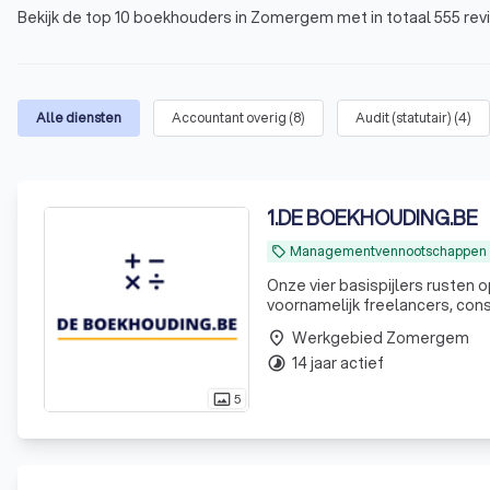
Bekijk de top 10 boekhouders in Zomergem met in totaal 555 revi
Alle diensten
Accountant overig
(
8
)
Audit (statutair)
(
4
)
1
.
DE BOEKHOUDING.BE
Managementvennootschappen
local_offer
Onze vier basispijlers rusten o
voornamelijk freelancers, consultants
Werkgebied Zomergem
place
14 jaar actief
timelapse
5
photo_size_select_actual