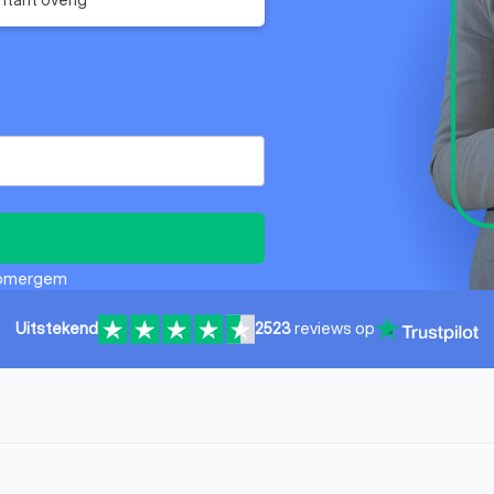
 Zomergem
Uitstekend
2523
reviews op