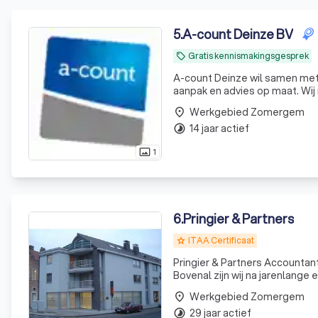
5
.
A-count Deinze BV
Gratis kennismakingsgesprek
local_offer
A-count Deinze wil samen met
aanpak en advies op maat. Wij 
gegronde en weldoordachte be
Werkgebied Zomergem
place
toekomstige
14 jaar actief
timelapse
1
photo_size_select_actual
6
.
Pringier & Partners
ITAA Certificaat
grade
Pringier & Partners Accountant
Bovenal zijn wij na jarenlange ervaring van vele mark
Werkgebied Zomergem
place
29 jaar actief
timelapse