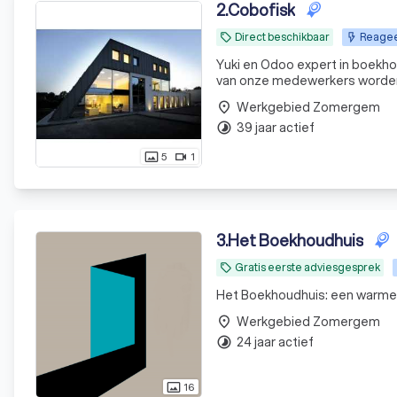
2
.
Cobofisk
Direct beschikbaar
Reagee
local_offer
Yuki en Odoo expert in boekhouden en finance U kan zich beroepen 
van onze medewerkers worden 
Werkgebied Zomergem
place
39 jaar actief
timelapse
5
1
photo_size_select_actual
videocam
3
.
Het Boekhoudhuis
Gratis eerste adviesgesprek
local_offer
Het Boekhoudhuis: een warme 
Werkgebied Zomergem
place
24 jaar actief
timelapse
16
photo_size_select_actual