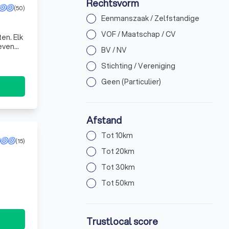
Rechtsvorm
(50)
Eenmanszaak / Zelfstandige
VOF / Maatschap / CV
even
BV / NV
sectoren
Stichting / Vereniging
Geen (Particulier)
Afstand
Tot 10km
(15)
Tot 20km
Tot 30km
Tot 50km
Trustlocal score