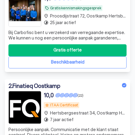
Gratis kennismakingsgesprek
local_offer
Proosdijstraat 72, Oostkamp Hertsberge
place
25 jaar actief
timelapse
Bij Carbofisc bent u verzekerd van verregaande expertise.
We kunnen u nog een persoonlijke aanpak garanderen,
door een verregaande digitalisering van uw documenten.
Gratis offerte
Beschikbaarheid
2
.
Finatieq Oostkamp
10,0
(22)
ITAA Certificaat
grade
Hertsbergsestraat 34, Oostkamp Hertsberge
place
7 jaar actief
timelapse
Persoonlijke aanpak. Communicatie met de klant staat
centraal. Divers cliënteel, kleine en grotere ondernemers.