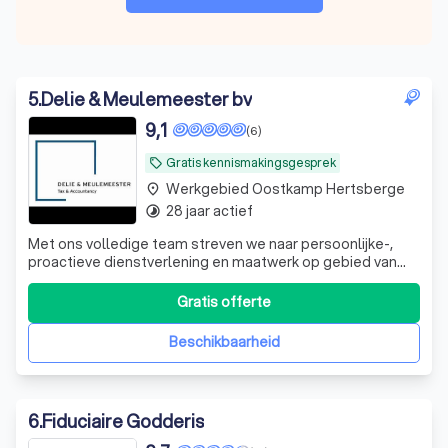
5
.
Delie & Meulemeester bv
9,1
(6)
Gratis kennismakingsgesprek
local_offer
Werkgebied Oostkamp Hertsberge
place
28 jaar actief
timelapse
Met ons volledige team streven we naar persoonlijke-,
proactieve dienstverlening en maatwerk op gebied van
Tax & Accountancy zodat uw bedrijf klaar is voor de
toekomst.
Gratis offerte
Beschikbaarheid
6
.
Fiduciaire Godderis