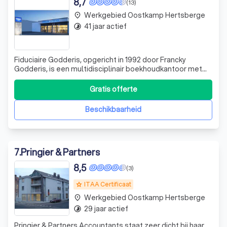
8,7
(13)
Werkgebied Oostkamp Hertsberge
place
41 jaar actief
timelapse
Fiduciaire Godderis, opgericht in 1992 door Francky
Godderis, is een multidisciplinair boekhoudkantoor met
een duidelijke missie: onze klanten op een professionele
en veelzijdige manier ondersteunen. Ons team van 15
Gratis offerte
deskundigen, bestaande uit bachelors, masters en
juristen in diverse disciplines, is
Beschikbaarheid
7
.
Pringier & Partners
8,5
(3)
ITAA Certificaat
grade
Werkgebied Oostkamp Hertsberge
place
29 jaar actief
timelapse
Pringier & Partners Accountants staat zeer dicht bij haar