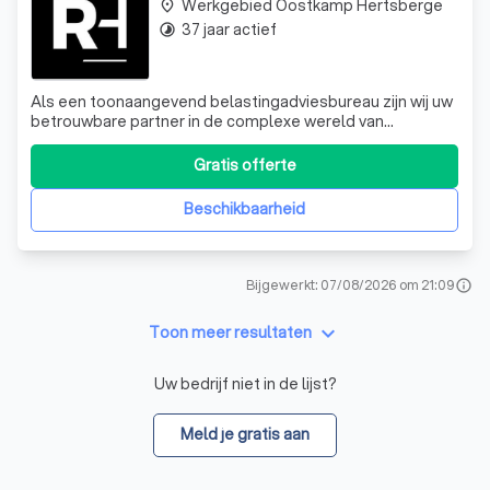
Werkgebied Oostkamp Hertsberge
place
37 jaar actief
timelapse
Als een toonaangevend belastingadviesbureau zijn wij uw
betrouwbare partner in de complexe wereld van
belastingen en financiën. Wij onderscheiden ons door
onze expertise en diepgaande kennis van de fiscale
Gratis offerte
wetgeving. Onze diensten omvatten alles van het
indienen van aangiften personenbelasting tot h
Beschikbaarheid
Bijgewerkt: 07/08/2026 om 21:09
info
keyboard_arrow_down
Toon meer resultaten
Uw bedrijf niet in de lijst?
Meld je gratis aan