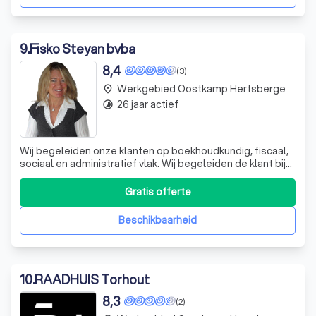
9
.
Fisko Steyan bvba
8,4
(3)
Werkgebied Oostkamp Hertsberge
place
26 jaar actief
timelapse
Wij begeleiden onze klanten op boekhoudkundig, fiscaal,
sociaal en administratief vlak. Wij begeleiden de klant bij
de planning van investeringen en aanvragen voor
investeringskredieten bij de bankinstelling Op sociaal vlak
Gratis offerte
staan wij u bij bij de aanwerving van personeel , opvolging
van de soci
Beschikbaarheid
10
.
RAADHUIS Torhout
8,3
(2)