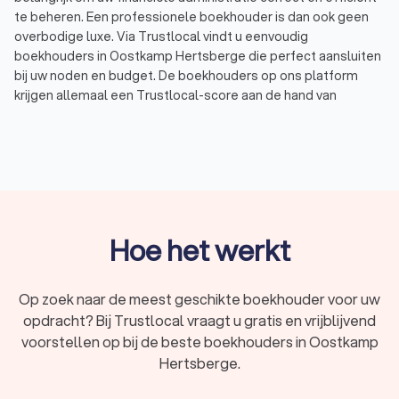
te beheren. Een professionele boekhouder is dan ook geen
overbodige luxe. Via Trustlocal vindt u eenvoudig
boekhouders in Oostkamp Hertsberge die perfect aansluiten
bij uw noden en budget. De boekhouders op ons platform
krijgen allemaal een Trustlocal-score aan de hand van
bijvoorbeeld 782 reviews en ervaring. Boekhouders in
Oostkamp Hertsberge hebben een gemiddelde Trustlocal-
score van 8.5.
Wat is een boekhouder?
Een boekhouder is een expert in het beheren van financiële
Hoe het werkt
administratie. Dat betekent concreet: het inboeken van
facturen, het opmaken van btw-aangiftes, het voorbereiden
van de jaarrekening en het doen van belastingaangiften.
Op zoek naar de meest geschikte boekhouder voor uw
Zowel bedrijven als particulieren maken gebruik van een
opdracht? Bij Trustlocal vraagt u gratis en vrijblijvend
boekhouder in Oostkamp Hertsberge.
voorstellen op bij de beste boekhouders in Oostkamp
Voor zelfstandigen en ondernemers is een goede
Hertsberge.
boekhouding niet alleen wettelijk verplicht, het is ook
belangrijk om inzicht te krijgen in de financiële gezondheid van