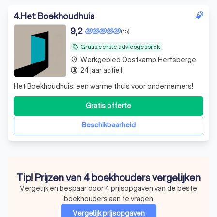
4
.
Het Boekhoudhuis
9,2
(15)
Gratis eerste adviesgesprek
local_offer
Werkgebied Oostkamp Hertsberge
place
24 jaar actief
timelapse
Het Boekhoudhuis: een warme thuis voor ondernemers!
Gratis offerte
Beschikbaarheid
Tip! Prijzen van 4 boekhouders vergelijken
Vergelijk en bespaar door 4 prijsopgaven van de beste
boekhouders aan te vragen
Vergelijk prijsopgaven