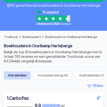
60 geverifieerde boekhouders in Oostkamp Hertsberge
verified_user
Uitstekend
|
2525
reviews
Trustlocal
Boekhouders
Boekhouders in Oostkamp Hertsberge
arrow_forward_ios
arrow_forward_ios
Boekhouders in Oostkamp Hertsberge
Bekijk de top 10 boekhouders in Oostkamp Hertsberge met in
totaal 782 reviews en een gemiddelde Trustlocal-score van
8.5 | Bekijk, vergelijk & bespaar.
Alle diensten
Accountant overig
(
10
)
Audit (statutair)
(
7
)
filter_list
Filters
1
.
Carbofisc
9,9
(42)