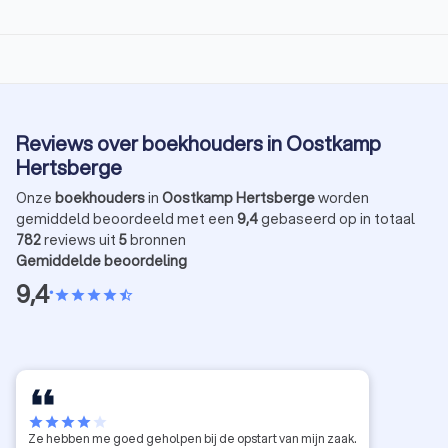
Reviews over boekhouders in Oostkamp
Hertsberge
Onze
boekhouders
in
Oostkamp Hertsberge
worden
gemiddeld beoordeeld met een
9,4
gebaseerd op in totaal
782
reviews uit
5
bronnen
Gemiddelde beoordeling
9,4
•
star
star
star
star
star_half
star
star
star
star
star
Ze hebben me goed geholpen bij de opstart van mijn zaak.