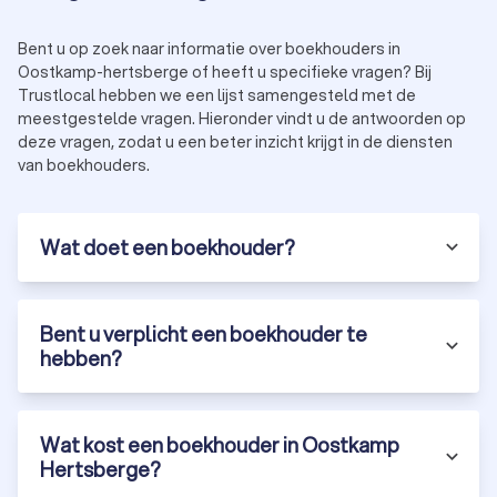
een boekhouder in Oostkamp Hertsberge die vertrouwd
is met uw branche of bedrijfsvorm.
Bent u op zoek naar informatie over boekhouders in
Transparante communicatie over kosten
Oostkamp-hertsberge of heeft u specifieke vragen? Bij
Wees niet bang om door te vragen. Een goede
Trustlocal hebben we een lijst samengesteld met de
boekhouder in Oostkamp Hertsberge maakt duidelijke
meestgestelde vragen. Hieronder vindt u de antwoorden op
afspraken over tarieven en voorkomt verrassingen
deze vragen, zodat u een beter inzicht krijgt in de diensten
achteraf.
van boekhouders.
Flexibiliteit en digitale mogelijkheden
Kunt u online uw bonnetjes aanleveren? Is er een handig
boekhoudportaal? Flexibiliteit bespaart tijd en maakt
Wat doet een boekhouder?
samenwerken een stuk makkelijker.
Snelle, duidelijke antwoorden op uw vragen
Boekhouden is teamwork. Een boekhouder die snel
reageert en helder communiceert, maakt uw leven een
Bent u verplicht een boekhouder te
stuk eenvoudiger.
hebben?
Een goede klik
U werkt regelmatig samen, dus het is belangrijk dat u
zich op uw gemak voelt. Vertrouwen en persoonlijk
contact maken écht het verschil.
Wat kost een boekhouder in Oostkamp
Klaar om uw ideale boekhouder in Oostkamp Hertsberge te
Hertsberge?
vinden? Start uw zoektocht op Trustlocal en ontdek hoe