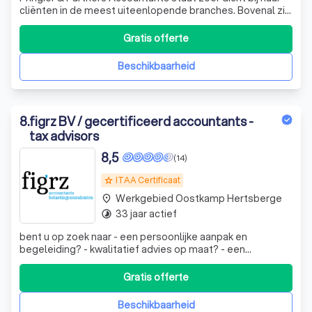
cliënten in de meest uiteenlopende branches. Bovenal zijn
wij na jarenlange ervaring van vele markten thuis.
Accountancy is meer dan cijferwerk alleen. Begeleiding en
Gratis offerte
advisering zijn de laatste jaren steeds belangrijker
geworden. Nieuw
Beschikbaarheid
8
.
figrz BV / gecertificeerd accountants -
tax advisors
8,5
(14)
ITAA Certificaat
grade
Werkgebied Oostkamp Hertsberge
place
33 jaar actief
timelapse
bent u op zoek naar - een persoonlijke aanpak en
begeleiding? - kwalitatief advies op maat? - een
betaalbare oplossing? - een kantoor met goede faam bij
de Administratie? - dienstverlening in functie van uw eigen
Gratis offerte
behoefte? dan bent u bij ons... aan het juiste adres
Beschikbaarheid