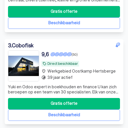
Vrijblijvend eerste gesprek. Digitale verwerking van
facturen.
Gratis offerte
Beschikbaarheid
3
.
Cobofisk
9,6
(50)
Direct beschikbaar
local_offer
Werkgebied Oostkamp Hertsberge
place
39 jaar actief
timelapse
Yuki en Odoo expert in boekhouden en finance U kan zich
beroepen op een team van 30 specialisten. Elk van onze
medewerkers worden permanent bijgeschoold. We
hebben jarenlange ervaring in het geven van gericht en
Gratis offerte
correct bedrijfsadvies. We hebben doorheen de jaren voor
tal van bedrijven en sectoren
Beschikbaarheid