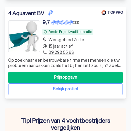
4
.
Aquavent BV
TOP PRO
9,7
(33)
Beste Prijs-Kwaliteitsratio
local_offer
Werkgebied Zulte
place
15 jaar actief
timelapse
09 298 55 63
phone
Op zoek naar een betrouwbare firma met mensen die uw
probleem aanpakken zoals het bij henzelf zou zijn? Zoek
niet verder en contacteer Aquavent voor een eerlijke
diagnose en kwalitatieve uitvoering!
Prijsopgave
Bekijk profiel
Tip! Prijzen van 4 vochtbestrijders
vergelijken