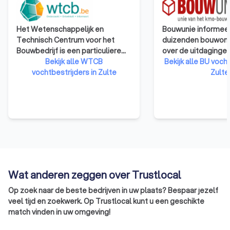
Het Wetenschappelijk en
Bouwunie informeer
Technisch Centrum voor het
duizenden bouwon
Bouwbedrijf is een particuliere
over de uitdaginge
onderzoeksinstelling, opgericht
Bekijk alle WTCB
veranderingen in d
Bekijk alle BU vocht
in 1960 om het toegepaste
vochtbestrijders in Zulte
Bouwunie is er voor
Zulte
onderzoek in de industrie te
bedrijven en zelfst
bevorderen en zo het
ondernemers uit d
concurrentievermogen te
We behartigen de b
verhogen. Het WCTB heeft als
de overheid, in de 
doelen: het verrichten van
publieke opinie en i
wetenschappelijk en technisch
met de andere soci
onderzoek voor zijn leden, het
verlenen van technische
voorlichting, bijstand en advies
Wat anderen zeggen over Trustlocal
aan zijn leden, en het bijdragen
Op zoek naar de beste bedrijven in uw plaats? Bespaar jezelf
tot de algemene innovatie en
veel tijd en zoekwerk. Op Trustlocal kunt u een geschikte
ontwikkeling in de bouwsector,
match vinden in uw omgeving!
met name door middel van
contractonderzoek op aanvraag