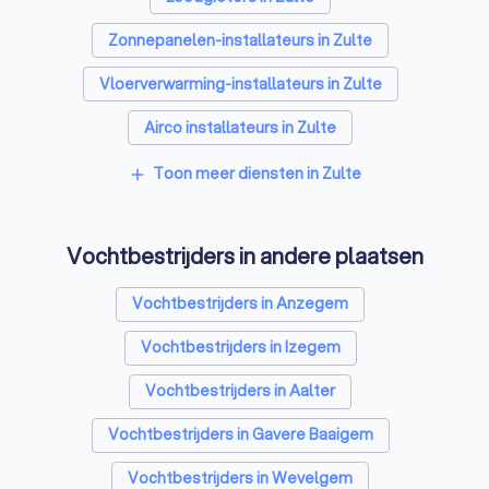
Zonnepanelen-installateurs in Zulte
Vloerverwarming-installateurs in Zulte
Airco installateurs in Zulte
Ramen en deuren specialisten in Zulte
Toon meer diensten in Zulte
add
Laadpaal installateurs in Zulte
Vochtbestrijders in andere plaatsen
Zonwering specialisten in Zulte
Schrijnwerkers in Zulte
Vochtbestrijders in Anzegem
Warmtepomp installateurs in Zulte
Vochtbestrijders in Izegem
Badkamer installateurs in Zulte
Vochtbestrijders in Aalter
Glashandels in Zulte
EPC-keurders in Zulte
Vochtbestrijders in Gavere Baaigem
Klusjesmannen in Zulte
Vochtbestrijders in Wevelgem