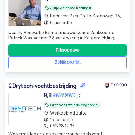
Altijd de beste Korting !!
local_offer
Bedrijven Park Grote Steenweg 38, Zulte
place
6 jaar actief
timelapse
Quality Renovatie Bv met meewerkende Zaakvoerder
Patrick Wastyn met 32 jaar ervaring in Kelderdichting,
Opstijgend Vocht bestrijding, Plaatsen van Ventilatie +
Gevelrenovatie van A tot Z + kaleien.
Prijsopgave
Bekijk profiel
2
.
Drytech-vochtbestrijding
TOP PRO
9,8
(47)
Gratis eerste adviesgesprek
local_offer
Werkgebied Zulte
place
15 jaar actief
timelapse
053 28 12 95
phone
We vermijden grote kosten voor de toekomst!