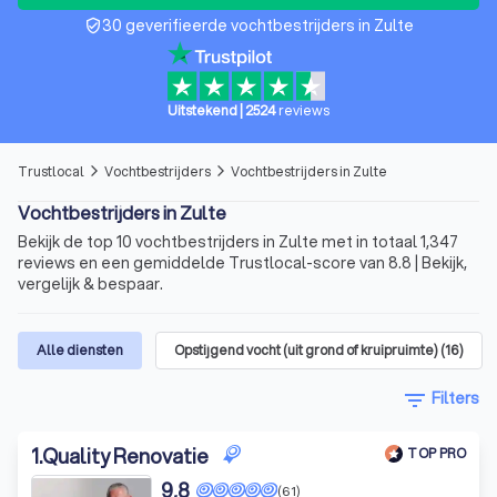
30 geverifieerde vochtbestrijders in Zulte
verified_user
Uitstekend
|
2524
reviews
Trustlocal
Vochtbestrijders
Vochtbestrijders in Zulte
arrow_forward_ios
arrow_forward_ios
Vochtbestrijders in Zulte
Bekijk de top 10 vochtbestrijders in Zulte met in totaal 1,347
reviews en een gemiddelde Trustlocal-score van 8.8 | Bekijk,
vergelijk & bespaar.
Alle diensten
Opstijgend vocht (uit grond of kruipruimte)
(
16
)
filter_list
Filters
1
.
Quality Renovatie
TOP PRO
9,8
(61)