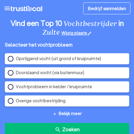
menu
Bedrijf aanmelden
Vind een Top 10
in
Vochtbestrijder
Zulte
Wijzig plaats
edit
Selecteer het vochtprobleem
Opstijgend vocht (uit grond of kruipruimte)
Doorslaand vocht (via buitenmuur)
Vochtprobleem in kelder / kruipruimte
Overige vochtbestrijding
Bekijk meer
add
Zoeken
search