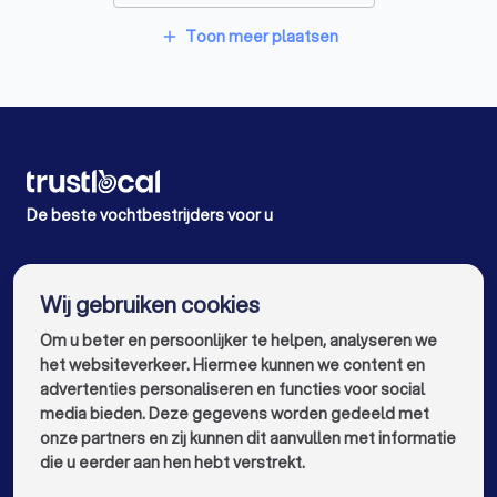
Vochtbestrijders in Ledegem
Toon meer plaatsen
add
Vochtbestrijders in Merelbeke
Vochtbestrijders in Gent
Vochtbestrijders in Gent Drongen
Vochtbestrijders in Hooglede Gits
De beste vochtbestrijders voor u
Vochtbestrijders in Antwerpen
info@trustlocal.be
Wij gebruiken cookies
Vochtbestrijders in Brugge
Om u beter en persoonlijker te helpen, analyseren we
Vochtbestrijders in Leuven
het websiteverkeer. Hiermee kunnen we content en
Vochtbestrijders in Aalst
advertenties personaliseren en functies voor social
media bieden. Deze gegevens worden gedeeld met
Vochtbestrijders in Mechelen
onze partners en zij kunnen dit aanvullen met informatie
keyboard_arrow_down
VOOR PARTICULIEREN
die u eerder aan hen hebt verstrekt.
Vochtbestrijders in Kortrijk
keyboard_arrow_down
VOOR BEDRIJVEN