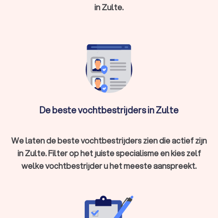
in Zulte.
schimmels, algen en ongedierte.
In in Zulte hebben wij 1,347 goede vochtbestrijders gevonden.
De vochtbestrijders in Zulte hebben een gemiddelde
Trustlocal-score van een 8.8. Welke vochtbestrijder u ook
kiest, via Trustlocal maakt u een goede keuze voor de
vochtwering en het bestrijden van vocht. We kunnen u ook
helpen door direct prijsopgaven aan te vragen bij
verschillende vochtbestrijdingsbedrijven. Zo kunt u eenvoudig
de vochtbestrijders vergelijken en de vochtbestrijder kiezen
die bij u past.
De beste vochtbestrijders in Zulte
We laten de beste vochtbestrijders zien die actief zijn
in Zulte. Filter op het juiste specialisme en kies zelf
welke vochtbestrijder u het meeste aanspreekt.