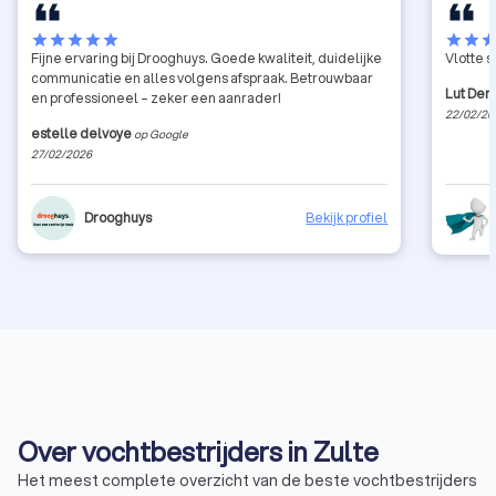
star
star
star
star
star
star
star
sta
Fijne ervaring bij Drooghuys. Goede kwaliteit, duidelijke
Vlotte s
communicatie en alles volgens afspraak. Betrouwbaar
Lut De
en professioneel – zeker een aanrader!
22/02/20
estelle delvoye
op Google
27/02/2026
Drooghuys
Bekijk profiel
Over vochtbestrijders in Zulte
Het meest complete overzicht van de beste vochtbestrijders