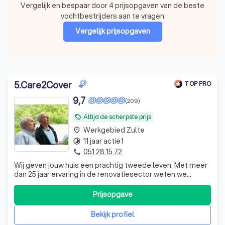
Vergelijk en bespaar door 4 prijsopgaven van de beste
vochtbestrijders aan te vragen
Vergelijk prijsopgaven
5
.
Care2Cover
TOP PRO
9,7
(209)
Altijd de scherpste prijs
local_offer
Werkgebied Zulte
place
11 jaar actief
timelapse
051 28 15 72
phone
Wij geven jouw huis een prachtig tweede leven. Met meer
dan 25 jaar ervaring in de renovatiesector weten we
perfect hoe we jouw gevel moeten aanpakken.
Prijsopgave
Bekijk profiel