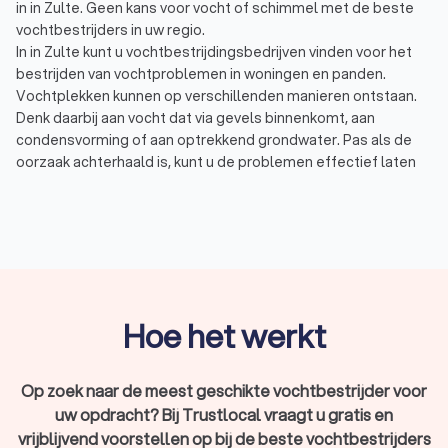
in in Zulte. Geen kans voor vocht of schimmel met de beste
vochtbestrijders in uw regio.
In in Zulte kunt u vochtbestrijdingsbedrijven vinden voor het
bestrijden van vochtproblemen in woningen en panden.
Vochtplekken kunnen op verschillenden manieren ontstaan.
Denk daarbij aan vocht dat via gevels binnenkomt, aan
condensvorming of aan optrekkend grondwater. Pas als de
oorzaak achterhaald is, kunt u de problemen effectief laten
aanpakken.
Optrekkend vocht:
optrekkend of opstijgend vocht
ontstaat meestal door een probleem in de fundering of
door grondwater. Opstijgend vocht heeft als gevolg dat
het de muren laag bij de grond aantast en er
vochtplekken en schimmelplekken vormen.
Doorslaand vocht:
doorslaan vocht ontstaat vaak bij
poreuze of beschadigde muren. Neerslag kan daardoor
Hoe het werkt
in de gevel dringen. Uiteindelijk worden vochtige plekken
zichtbaar op de binnenmuur en leidt het tot schimmel.
Vocht in kruipruimte of kelder:
Vocht in de kruipruimte of
Op zoek naar de meest geschikte vochtbestrijder voor
kelder kan ontstaan door een gebrek aan ventilatie of
uw opdracht? Bij Trustlocal vraagt u gratis en
door grondwater wat via de vloer binnenkomt. Dit is
vrijblijvend voorstellen op bij de beste vochtbestrijders
schadelijk voor de bouwconstructie en kan leiden tot