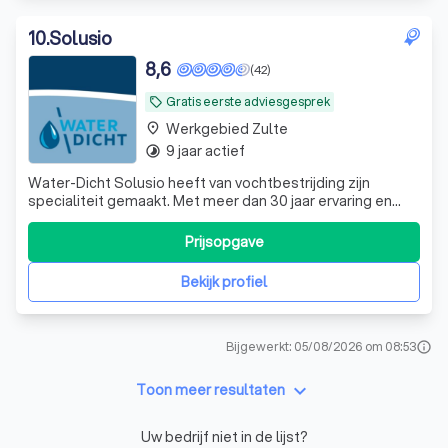
10
.
Solusio
8,6
(42)
Gratis eerste adviesgesprek
local_offer
Werkgebied Zulte
place
9 jaar actief
timelapse
Water-Dicht Solusio heeft van vochtbestrijding zijn
specialiteit gemaakt. Met meer dan 30 jaar ervaring en
een ruime technische kennis mogen wij ons gerust
vakspecialist in vochtbestrijding noemen. Wij hebben
Prijsopgave
vestigingen in Zwijnaarde, Zwijndrecht en Affligem. Water-
Dicht Solusio a fait du contrôle
Bekijk profiel
Bijgewerkt: 05/08/2026 om 08:53
info
keyboard_arrow_down
Toon meer resultaten
Uw bedrijf niet in de lijst?