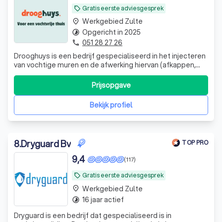
Gratis eerste adviesgesprek
local_offer
Werkgebied Zulte
place
Opgericht in 2025
timelapse
051 28 27 26
phone
Drooghuys is een bedrijf gespecialiseerd in het injecteren
van vochtige muren en de afwerking hiervan (afkappen,
salptermembraan plaatsen en herpleisteren). wij
behandelen geen kelders of andere vochtproblemen om
Prijsopgave
zo onze volledige aandacht op opstijgend vocht te
kunnen vestigen.
Bekijk profiel
8
.
Dryguard Bv
TOP PRO
9,4
(117)
Gratis eerste adviesgesprek
local_offer
Werkgebied Zulte
place
16 jaar actief
timelapse
Dryguard is een bedrijf dat gespecialiseerd is in