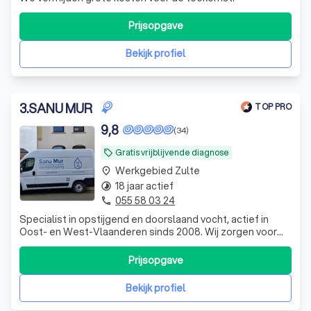
Prijsopgave
Bekijk profiel
3
.
SANU MUR
TOP PRO
9,8
(34)
Gratis vrijblijvende diagnose
local_offer
Werkgebied Zulte
place
18 jaar actief
timelapse
055 58 03 24
phone
Specialist in opstijgend en doorslaand vocht, actief in
Oost- en West-Vlaanderen sinds 2008. Wij zorgen voor
een gezonde, droge woning met blijvend resultaat en een
verzorgde afwerking. 30j garantie.
Prijsopgave
Bekijk profiel