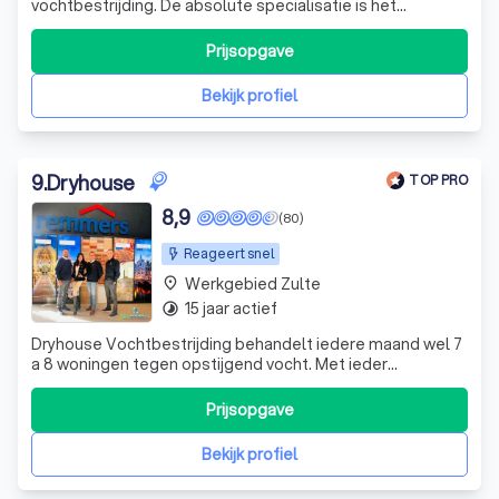
vochtbestrijding. De absolute specialisatie is het
behandelen van muren tegen opstijgend vocht. Dryguard
is een gezonde KMO met een meewerkende zaakvoerder
Prijsopgave
dat zich richt op klanten die zo budgetvriendelijk mogelijk
willen injecteren tegen opstijgen
Bekijk profiel
9
.
Dryhouse
TOP PRO
8,9
(80)
Reageert snel
Werkgebied Zulte
place
15 jaar actief
timelapse
Dryhouse Vochtbestrijding behandelt iedere maand wel 7
a 8 woningen tegen opstijgend vocht. Met ieder
vochtprobleem weten we raad. Dryhouse biedt
verschillende effectieve vochtbestrijdingsmethodes aan
Prijsopgave
die elk type vochtprobleem gegarandeerd oplossen.
Dryhouse bestrijdt opstijgend vocht, doorslaand
Bekijk profiel