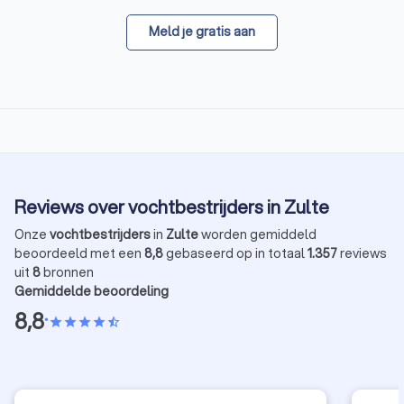
Meld je gratis aan
Reviews over vochtbestrijders in Zulte
Onze
vochtbestrijders
in
Zulte
worden gemiddeld
beoordeeld met een
8,8
gebaseerd op in totaal
1.357
reviews
uit
8
bronnen
Gemiddelde beoordeling
8,8
•
star
star
star
star
star_half