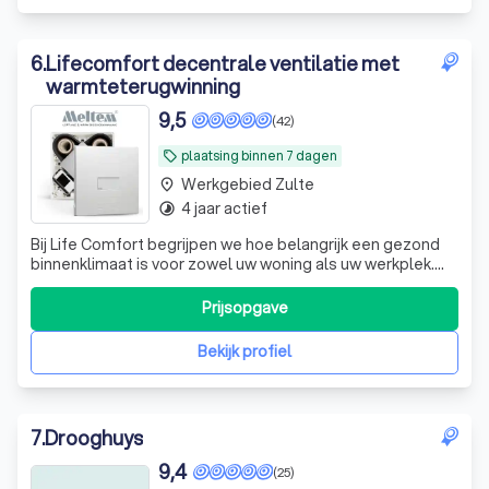
6
.
Lifecomfort decentrale ventilatie met
warmteterugwinning
9,5
(42)
plaatsing binnen 7 dagen
local_offer
Werkgebied Zulte
place
4 jaar actief
timelapse
Bij Life Comfort begrijpen we hoe belangrijk een gezond
binnenklimaat is voor zowel uw woning als uw werkplek.
Wij zijn gespecialiseerd in het bieden van oplossingen
voor vochtproblemen, zoals schimmel en condensatie,
Prijsopgave
door middel van onze geavanceerde decentrale
ventilatie-units. Als exclusieve verd
Bekijk profiel
7
.
Drooghuys
9,4
(25)