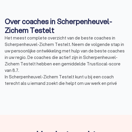
Over coaches in Scherpenheuvel-
Zichem Testelt
Het meest complete overzicht van de beste coaches in
Scherpenheuvel-Zichem Testelt. Neem de volgende stap in
uw persoonlijke ontwikkeling met hulp van de beste coaches
in uw regio. De coaches die actief zijn in Scherpenheuvel-
Zichem Testelt hebben een gemiddelde Trustlocal-score
van 8.7.
In Scherpenheuvel-Zichem Testelt kunt u bij een coach
terecht als u iemand zoekt die helpt om uw werk en privé
gerelateerde doelen te verwezenlijken. En uw persoonlijke
ontwikkeling te bevorderen door diepgaande persoonlijke
inzichten die u uw leven lang kunt inzetten. Tijdens de één op
één coaching worden er uiteenlopende vraagstukken
behandeld, vaak voorkomende onderwerpen zijn:
Burn-out / stress coach: bestemd voor hen die beter
met stress om willen kunnen gaan of minder stress
willen ervaren. En voor het voorkomen of sneller