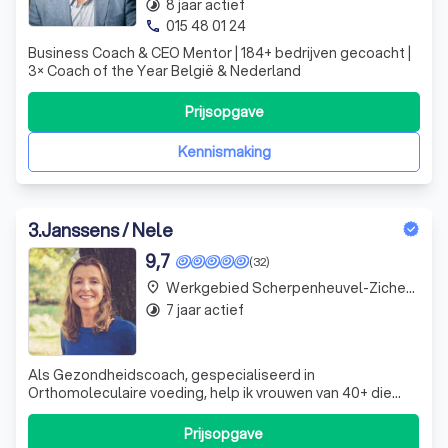
8 jaar actief
timelapse
015 48 01 24
phone
Business Coach & CEO Mentor | 184+ bedrijven gecoacht |
3× Coach of the Year België & Nederland
Prijsopgave
Kennismaking
3
.
Janssens / Nele
9,7
(32)
Werkgebied Scherpenheuvel-Zichem Testelt
place
7 jaar actief
timelapse
Als Gezondheidscoach, gespecialiseerd in
Orthomoleculaire voeding, help ik vrouwen van 40+ die
graag willen afvallen, zich energieker voelen en
klachtenvrij leven.
Prijsopgave