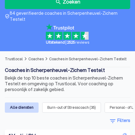
Zoeken
search
84 geverifieerde coaches in Scherpenheuvel-Zichem
verified_user
Testelt
Uitstekend
|
2525
reviews
Trustlocal
Coaches
Coaches in Scherpenheuvel-Zichem Testelt
arrow_forward_ios
arrow_forward_ios
Coaches in Scherpenheuvel-Zichem Testelt
Bekijk de top 10 beste coaches in Scherpenheuvel-Zichem
Testelt en omgeving op Trustlocal. Voor coaching op
persoonlijk of zakelijk gebied.
Alle diensten
Burn-out of Stresscoach
(
35
)
Personal- of L
filter_list
Filters