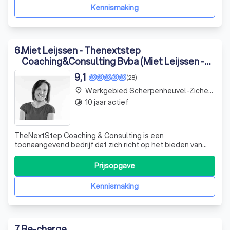
idee dat we allemaal ee
Kennismaking
6
.
Miet Leijssen - Thenextstep
Coaching&Consulting Bvba (Miet Leijssen -
Executive I Career I Mental Coach Leuven)
9,1
(28)
Werkgebied Scherpenheuvel-Zichem Testelt
place
10 jaar actief
timelapse
TheNextStep Coaching & Consulting is een
toonaangevend bedrijf dat zich richt op het bieden van
inspirerende webinars, workshops en sessies. Wij zijn er
om u te helpen uw bedrijf naar een hoger niveau te tillen,
Prijsopgave
of u nu een kleine groep of meer dan 100 personen heeft.
Onze expertise ligt in het creë
Kennismaking
7
.
Re-charge