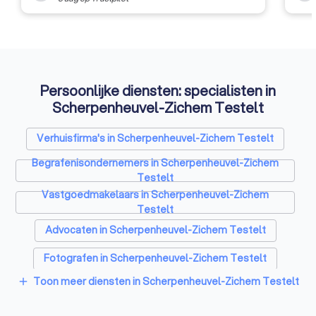
Persoonlijke diensten: specialisten in
Scherpenheuvel-Zichem Testelt
Verhuisfirma's in Scherpenheuvel-Zichem Testelt
Begrafenisondernemers in Scherpenheuvel-Zichem
Testelt
Vastgoedmakelaars in Scherpenheuvel-Zichem
Testelt
Advocaten in Scherpenheuvel-Zichem Testelt
Fotografen in Scherpenheuvel-Zichem Testelt
Toon meer diensten in Scherpenheuvel-Zichem Testelt
add
Rijscholen in Scherpenheuvel-Zichem Testelt
Architecten in Scherpenheuvel-Zichem Testelt