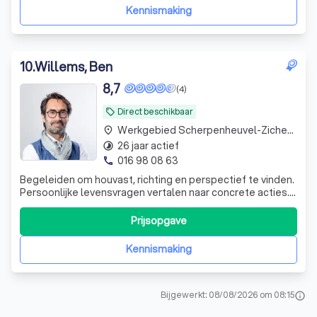
Kennismaking
10
.
Willems, Ben
8,7
(4)
Direct beschikbaar
local_offer
Werkgebied Scherpenheuvel-Zichem Testelt
place
26 jaar actief
timelapse
016 98 08 63
phone
Begeleiden om houvast, richting en perspectief te vinden.
Persoonlijke levensvragen vertalen naar concrete acties.
Mensgericht, focus op resultaat: ik zet in beweging vanuit
je eigen kracht.
Prijsopgave
Kennismaking
Bijgewerkt: 08/08/2026 om 08:15
info