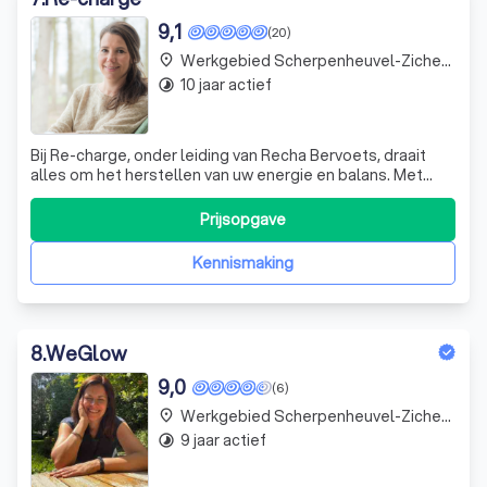
9,1
(20)
Werkgebied Scherpenheuvel-Zichem Testelt
place
10 jaar actief
timelapse
Bij Re-charge, onder leiding van Recha Bervoets, draait
alles om het herstellen van uw energie en balans. Met
jarenlange ervaring in human resources en coaching, biedt
Recha een unieke combinatie van mensenkennis en inzicht
Prijsopgave
in menselijke drijfveren. Of u nu worstelt met
professionele uitdagingen of
Kennismaking
8
.
WeGlow
9,0
(6)
Werkgebied Scherpenheuvel-Zichem Testelt
place
9 jaar actief
timelapse