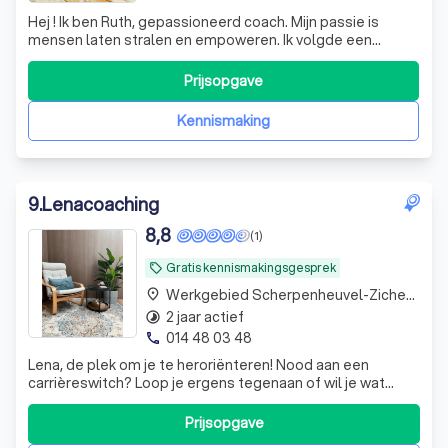
Hej ! Ik ben Ruth, gepassioneerd coach. Mijn passie is
mensen laten stralen en empoweren. Ik volgde een
erkende opleiding tot Professional Coach en Burnout
Coach, behaalde een Master in Systemisch Coaching en
Prijsopgave
ben een erkend VDAB loopbaancoach. Sinds augustus
2022 ben ik tevens bedrijfscoach en tr
Kennismaking
9
.
Lenacoaching
8,8
(1)
Gratis kennismakingsgesprek
local_offer
Werkgebied Scherpenheuvel-Zichem Testelt
place
2 jaar actief
timelapse
014 48 03 48
phone
Lena, de plek om je te heroriënteren! Nood aan een
carrièreswitch? Loop je ergens tegenaan of wil je wat
delen over je leven? Keuzestress als student? Einde
loopbaan? Bang voor dat zwarte gat?
Prijsopgave