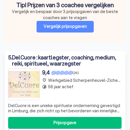
Tip! Prijzen van 3 coaches vergelijken
Vergelijk en bespaar door 3 prijsopgaven van de beste
coaches aan te vragen
Vergelijk prijsopgaven
5
.
DelCuore : kaartlegster, coaching, medium,
reiki, spiritueel, waarzegster
9,4
(26)
Werkgebied Scherpenheuvel-Zichem Testelt
place
56 jaar actief
timelapse
DelCuore is een unieke spirituele onderneming gevestigd
in Limburg, die zich richt op het bevorderen van innerlijke
rust en balans. Wij bieden een scala aan diensten,
waaronder kaartlezen, mediumschap, reiki, healing en
Prijsopgave
spirituele coaching. Onze benadering is gebaseerd op het