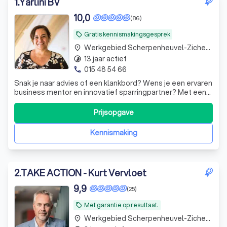
1
.
Yarlini BV
10,0
(86)
Gratis kennismakingsgesprek
local_offer
Werkgebied Scherpenheuvel-Zichem Testelt
place
13 jaar actief
timelapse
015 48 54 66
phone
Snak je naar advies of een klankbord? Wens je een ervaren
business mentor en innovatief sparringpartner? Met een
directe no-nonsense aanpak gaan we samen voor
keiharde resultaten. Let's meet!
Prijsopgave
Kennismaking
2
.
TAKE ACTION - Kurt Vervloet
9,9
(25)
Met garantie op resultaat.
local_offer
Werkgebied Scherpenheuvel-Zichem Testelt
place