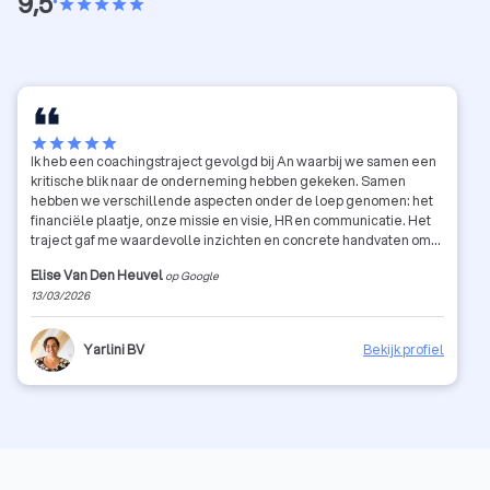
9,5
•
star
star
star
star
star
star
star
star
star
star
Ik heb een coachingstraject gevolgd bij An waarbij we samen een
kritische blik naar de onderneming hebben gekeken. Samen
hebben we verschillende aspecten onder de loep genomen: het
financiële plaatje, onze missie en visie, HR en communicatie. Het
traject gaf me waardevolle inzichten en concrete handvaten om
verder te groeien als bedrijf. De begeleiding was professioneel,
Elise Van Den Heuvel
op Google
eerlijk en tegelijk heel motiverend. Zeker een aanrader voor
13/03/2026
ondernemers die even willen stilstaan bij hun werking en hun
bedrijf naar een hoger niveau willen tillen.
Yarlini BV
Bekijk profiel