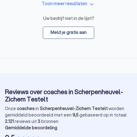
keyboard_arrow_down
Toon meer resultaten
Uw bedrijf niet in de lijst?
Meld je gratis aan
Reviews over coaches in Scherpenheuvel-
Zichem Testelt
Onze
coaches
in
Scherpenheuvel-Zichem Testelt
worden
gemiddeld beoordeeld met een
9,5
gebaseerd op in totaal
2.121
reviews uit
3
bronnen
Gemiddelde beoordeling