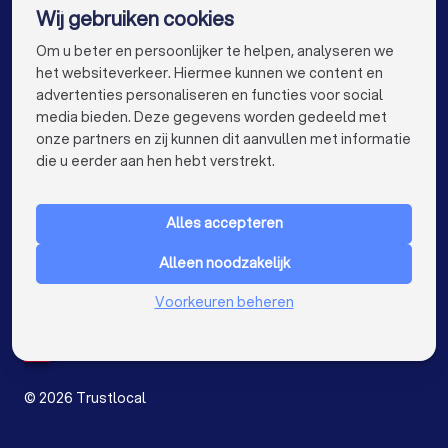
Wij gebruiken cookies
Coaches in Hasselt
Coaches in Sint-Niklaas
info@trustlocal.be
Om u beter en persoonlijker te helpen, analyseren we
Coaches in Genk
Coaches in Roeselare
het websiteverkeer. Hiermee kunnen we content en
advertenties personaliseren en functies voor social
Coaches in Beveren
Coaches in Dendermonde
media bieden. Deze gegevens worden gedeeld met
onze partners en zij kunnen dit aanvullen met informatie
Coaches in Beringen
Coaches in Turnhout
keyboard_arrow_down
VOOR PARTICULIEREN
die u eerder aan hen hebt verstrekt.
Coaches in Dilbeek
Coaches in Heist-op-den-Berg
keyboard_arrow_down
VOOR BEDRIJVEN
Coaches in Sint-Truiden
Coaches in Lokeren
Alles accepteren
keyboard_arrow_down
OVER TRUSTLOCAL
Coaches in Brasschaat
Coaches in de buurt
Alleen noodzakelijk
LAND
Nederland
Voorkeuren beheren
België
Duitsland
Spanje
©
2026
Trustlocal