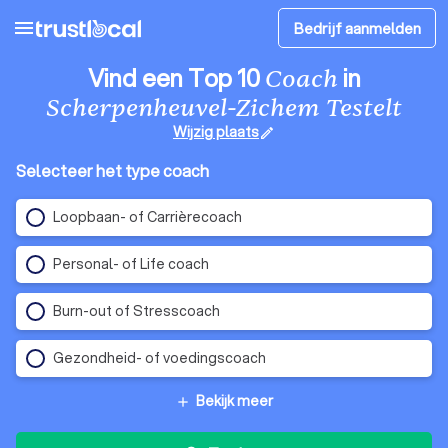
menu
Bedrijf aanmelden
Vind een Top 10
in
Coach
Scherpenheuvel-Zichem Testelt
Wijzig plaats
edit
Selecteer het type coach
Loopbaan- of Carrièrecoach
Personal- of Life coach
Burn-out of Stresscoach
Gezondheid- of voedingscoach
Bekijk meer
add