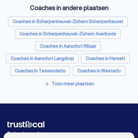
Coaches in andere plaatsen
Psychologen in Scherpenheuvel-Zichem Testelt
Coaches in Scherpenheuvel-Zichem Scherpenheuvel
Relatietherapeut in Scherpenheuvel-Zichem Testelt
Coaches in Scherpenheuvel-Zichem Averbode
Reisbureaus in Scherpenheuvel-Zichem Testelt
Coaches in Aarschot Rillaar
Personal trainers in Scherpenheuvel-Zichem Testelt
Coaches in Aarschot Langdorp
Coaches in Herselt
Coaches in Tessenderlo
Coaches in Westerlo
Coaches in Aarschot
Coaches in Begijnendijk
Toon meer plaatsen
add
Coaches in Geel
Coaches in Antwerpen
Coaches in Gent
Coaches in Brugge
Coaches in Leuven
Coaches in Aalst
Coaches in Mechelen
Coaches in Kortrijk
De beste coaches voor u