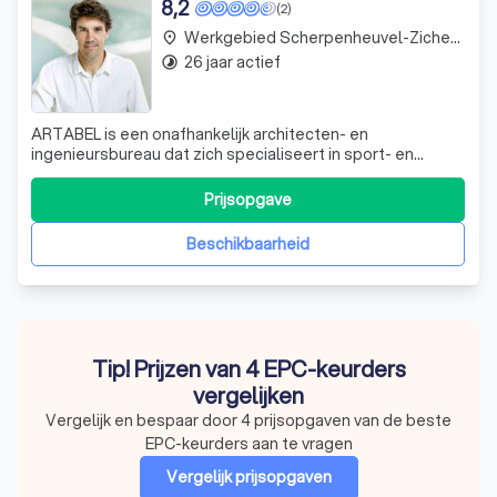
8,2
(2)
Werkgebied Scherpenheuvel-Zichem Testelt
place
26 jaar actief
timelapse
ARTABEL is een onafhankelijk architecten- en
ingenieursbureau dat zich specialiseert in sport- en
recreatieprojecten. Sinds onze oprichting in 1991 hebben
we een vijftigtal zwembadontwerpen gerealiseerd. We
Prijsopgave
zijn marktleider in zowel publiek-private
samenwerkingsprojecten (PPS) als 'klassieke' zwemba
Beschikbaarheid
Tip! Prijzen van 4 EPC-keurders
vergelijken
Vergelijk en bespaar door 4 prijsopgaven van de beste
EPC-keurders aan te vragen
Vergelijk prijsopgaven