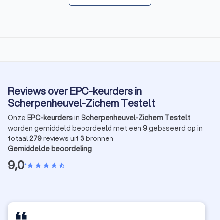
Reviews over EPC-keurders in
Scherpenheuvel-Zichem Testelt
Onze
EPC-keurders
in
Scherpenheuvel-Zichem Testelt
worden gemiddeld beoordeeld met een
9
gebaseerd op in
totaal
279
reviews uit
3
bronnen
Gemiddelde beoordeling
9,0
•
star
star
star
star
star_half