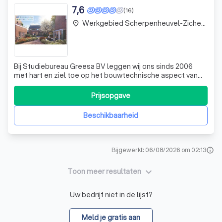
7,6
(16)
Werkgebied Scherpenheuvel-Zichem Testelt
place
Bij Studiebureau Greesa BV leggen wij ons sinds 2006
met hart en ziel toe op het bouwtechnische aspect van
zowel kleine als grote bouwprojecten. Ons team, jong en
dynamisch, maar rijk aan ervaring, streeft ernaar om elk
Prijsopgave
project te benaderen met een frisse blik en up-to-date
kennis. Wij specialiseren
Beschikbaarheid
Bijgewerkt: 06/08/2026 om 02:13
info
keyboard_arrow_down
Toon meer resultaten
Uw bedrijf niet in de lijst?
Meld je gratis aan