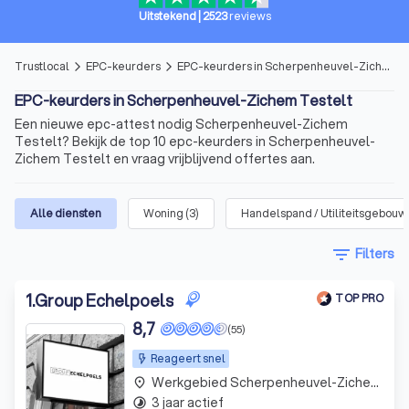
Uitstekend
|
2523
reviews
Trustlocal
EPC-keurders
EPC-keurders in Scherpenheuvel-Zichem Testelt
arrow_forward_ios
arrow_forward_ios
EPC-keurders in Scherpenheuvel-Zichem Testelt
Een nieuwe epc-attest nodig Scherpenheuvel-Zichem
Testelt? Bekijk de top 10 epc-keurders in Scherpenheuvel-
Zichem Testelt en vraag vrijblijvend offertes aan.
Alle diensten
Woning
(
3
)
Handelspand / Utiliteitsgebouw
filter_list
Filters
1
.
Group Echelpoels
TOP PRO
8,7
(55)
Reageert snel
Werkgebied Scherpenheuvel-Zichem Testelt
place
3 jaar actief
timelapse