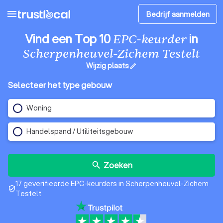
menu
Bedrijf aanmelden
Vind een Top 10
in
EPC-keurder
Scherpenheuvel-Zichem Testelt
Wijzig plaats
edit
Selecteer het type gebouw
Woning
Handelspand / Utiliteitsgebouw
Zoeken
search
17 geverifieerde EPC-keurders in Scherpenheuvel-Zichem
verified_user
Testelt