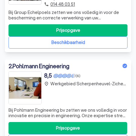
014 48 03 51
phone
Bij Group Echelpoels zetten we ons volledig in voor de
bescherming en correcte verwerking van uw
persoonsgegevens. Als toonaangevende speler in de
sector, beheren we uw gegevens met de grootste zorg,
Prijsopgave
conform de Europese Algemene Verordening
Gegevensbescherming (AVG) en de relevante lokale
Beschikbaarheid
wetgeving.
2
.
Pohlmann Engineering
8,5
(6)
Werkgebied Scherpenheuvel-Zichem Testelt
place
Bij Pohlmann Engineering bv zetten we ons volledig in voor
innovatie en precisie in engineering. Onze expertise strekt
zich uit van het ontwerpen van geavanceerde
koelsystemen voor industriële reactoren tot het
Prijsopgave
implementeren van state-of-the-art ventilatiesystemen