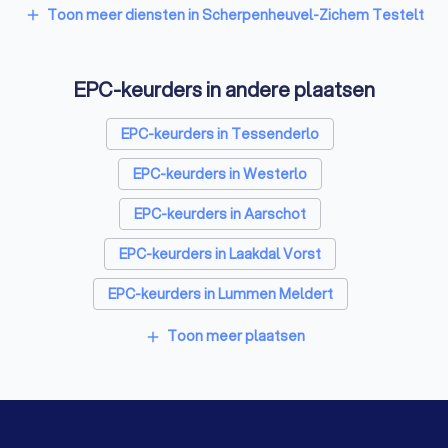
Vloerverwarming-installateurs in Scherpenheuvel-
Toon meer diensten in Scherpenheuvel-Zichem Testelt
add
Zichem Testelt
Airco installateurs in Scherpenheuvel-Zichem Testelt
EPC-keurders in andere plaatsen
Ramen en deuren specialisten in Scherpenheuvel-
Zichem Testelt
EPC-keurders in Tessenderlo
Laadpaal installateurs in Scherpenheuvel-Zichem
Testelt
EPC-keurders in Westerlo
Zonwering specialisten in Scherpenheuvel-Zichem
Testelt
EPC-keurders in Aarschot
Schrijnwerkers in Scherpenheuvel-Zichem Testelt
EPC-keurders in Laakdal Vorst
Warmtepomp installateurs in Scherpenheuvel-
Zichem Testelt
EPC-keurders in Lummen Meldert
Badkamer installateurs in Scherpenheuvel-Zichem
EPC-keurders in Begijnendijk
Toon meer plaatsen
add
Testelt
Glashandels in Scherpenheuvel-Zichem Testelt
EPC-keurders in Glabbeek
Klusjesmannen in Scherpenheuvel-Zichem Testelt
EPC-keurders in Herentals Noorderwijk