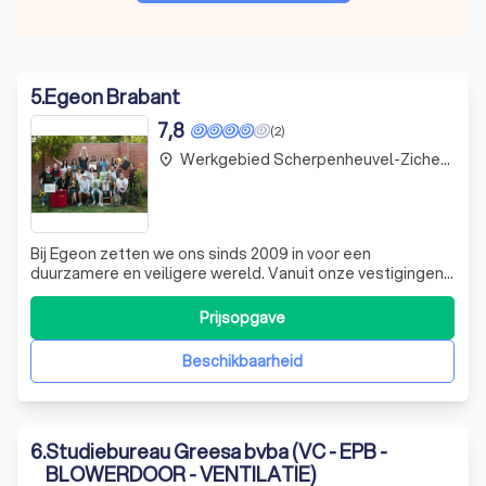
5
.
Egeon Brabant
7,8
(2)
Werkgebied Scherpenheuvel-Zichem Testelt
place
Bij Egeon zetten we ons sinds 2009 in voor een
duurzamere en veiligere wereld. Vanuit onze vestigingen
in Melle, Begijnendijk en Luik bieden we een breed scala
aan diensten aan die gericht zijn op energie-efficiëntie,
Prijsopgave
veiligheid en duurzaam bouwen. Onze deskundige
medewerkers begeleiden u met passie
Beschikbaarheid
6
.
Studiebureau Greesa bvba (VC - EPB -
BLOWERDOOR - VENTILATIE)