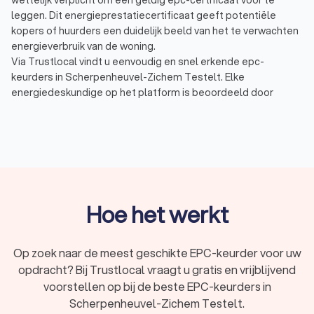
leggen. Dit energieprestatiecertificaat geeft potentiële
kopers of huurders een duidelijk beeld van het te verwachten
energieverbruik van de woning.
Via Trustlocal vindt u eenvoudig en snel erkende epc-
keurders in Scherpenheuvel-Zichem Testelt. Elke
energiedeskundige op het platform is beoordeeld door
echte klanten. Op basis van de Trustlocal-score, die tot stand
komt op basis van certificering, ervaring en 278 reviews, weet
u meteen welke specialist het best aansluit bij uw situatie. In
Scherpenheuvel-Zichem Testelt behalen
energiedeskundigen gemiddeld een score van 8.4.
Hoe het werkt
Wat doet een epc-keurder?
Een epc-keurder, ook wel energiedeskundige genoemd, komt
bij u langs in Scherpenheuvel-Zichem Testelt en voert een
Op zoek naar de meest geschikte EPC-keurder voor uw
plaatsbezoek uit om een officieel epc-attest op te stellen.
opdracht? Bij Trustlocal vraagt u gratis en vrijblijvend
Dit document toont aan hoe energiezuinig uw woning of
voorstellen op bij de beste EPC-keurders in
appartement is.
Scherpenheuvel-Zichem Testelt.
Het epc bevat onder andere: