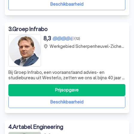
met freecooling opties. Onze benade
Beschikbaarheid
3
.
Groep Infrabo
8,3
(12)
Werkgebied Scherpenheuvel-Zichem Testelt
place
Bij Groep Infrabo, een vooraanstaand advies- en
studiebureau uit Westerlo, zetten we ons al bijna 40 jaar in
voor duurzaamheid en innovatie in onze projecten. We zijn
trots op onze aanpak waarbij we continu streven naar
Prijsopgave
verbetering en professionalisering van onze diensten.
Ons team geniet van een ve
Beschikbaarheid
4
.
Artabel Engineering