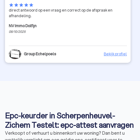
star
star
star
star
star
direct antwoord op een vraag en correct op de afspraak en
afhandeling.
NV Immo Dolfijn
08/10/2025
Group Echelpoels
Bekijk profiel
Epc-keurder in Scherpenheuvel-
Zichem Testelt: epc-attest aanvragen
Verkoopt of verhuurt u binnenkort uw woning? Dan bent u
wettelijk verplicht om een geldig epc-certificaat voor te