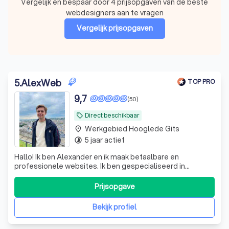
Vergelijk en bespaar door 4 prijsopgaven van de beste
webdesigners aan te vragen
Vergelijk prijsopgaven
5
.
AlexWeb
TOP PRO
9,7
(50)
Direct beschikbaar
local_offer
Werkgebied Hooglede Gits
place
5 jaar actief
timelapse
Hallo! Ik ben Alexander en ik maak betaalbare en
professionele websites. Ik ben gespecialiseerd in
websites voor zelfstandigen en KMO's. Mijn sterktes
liggen in mijn flexibele manier van werken, klantenservice
Prijsopgave
en het bouwen van boekinssystemen en webshops. Ik
studeer burgerlijk ingenieur computerwe
Bekijk profiel