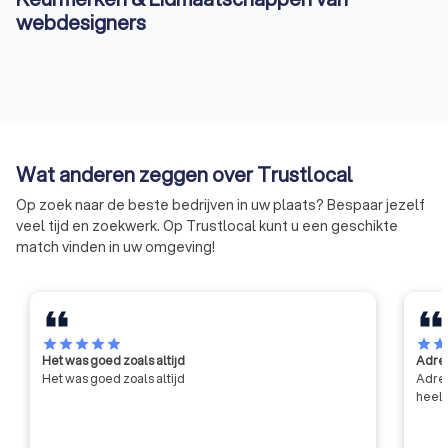
webdesigners
Wat anderen zeggen over Trustlocal
Op zoek naar de beste bedrijven in uw plaats? Bespaar jezelf
veel tijd en zoekwerk. Op Trustlocal kunt u een geschikte
match vinden in uw omgeving!
star
star
star
star
star
star
sta
Het was goed zoals altijd
Adres
Het was goed zoals altijd
Adres
heel 