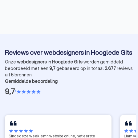
Reviews over webdesigners in Hooglede Gits
Onze
webdesigners
in
Hooglede Gits
worden gemiddeld
beoordeeld met een
9,7
gebaseerd op in totaal
2.677
reviews
uit
5
bronnen
Gemiddelde beoordeling
9,7
•
star
star
star
star
star
star
star
star
star
star
star
star
sta
Sinds deze week is mn website online, het eerste
Liam vo