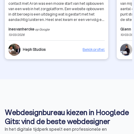
contact met Aron was een mooie start van het opbouwen
van mij
van een web in het zorgplatform. Een website opbouwen
aantal 
in dit beroep is een uitdaging wat is gestart met het
punt st
aandachtig luisteren. Heel snel kwam er een vervolg en
de site
kwam het contact met Lasha. Ook bij de volgende meting
ines vanhercke
Glenn
op Google
zaten we op dezelfde idee waar de verdere opbouw tot
13/03/2026
10/03/20
een mooi en erg profesioneel resultaat kwam. Ik mag
zeggen proficiat aan beide heren, de feedback dat ik
krijg is zeer positief.
Heph Studios
Bekijk profiel
Webdesignbureau kiezen in Hooglede
Gits: vind de beste webdesigner
In het digitale tijdperk speelt een professionele en