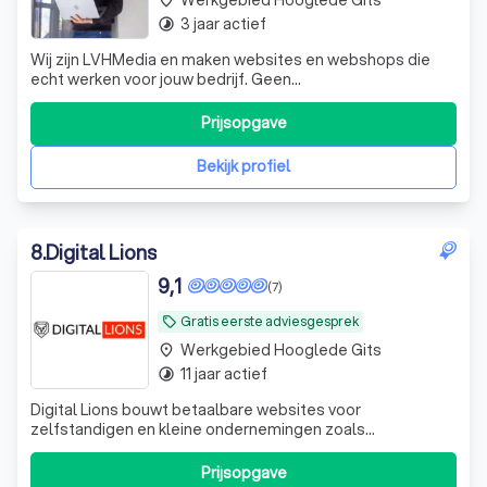
3 jaar actief
timelapse
Wij zijn LVHMedia en maken websites en webshops die
echt werken voor jouw bedrijf. Geen
standaardoplossingen, maar een online aanwezigheid die
past bij wie jij bent en waar je naartoe wilt. Of je nu net
Prijsopgave
start of al een tijdje bezig bent: wij denken met je mee en
vertalen jouw verhaal naar een sterke
Bekijk profiel
8
.
Digital Lions
9,1
(7)
Gratis eerste adviesgesprek
local_offer
Werkgebied Hooglede Gits
place
11 jaar actief
timelapse
Digital Lions bouwt betaalbare websites voor
zelfstandigen en kleine ondernemingen zoals
restaurants, advocaten, bouwbedrijven, enz. Wens je een
website die je zelf kan beheren waarbij je zeker ben van
Prijsopgave