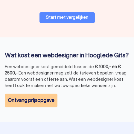
investeren in een professionele webdesigner in Hooglede
Gits.
Start met vergelijken
Bij Trustlocal helpen we u graag om de perfecte match te
vinden. Vergelijk vier offertes en maak de keuze die het beste
bij u en uw bedrijf past. Met de juiste webdesigner in
Hooglede Gits ziet uw website er niet alleen mooi uit, maar is
deze ook functioneel, gebruiksvriendelijk en effectief in het
bereiken van uw bedrijfsdoelen.
Wat kost een webdesigner in Hooglede Gits?
Een webdesigner kost gemiddeld tussen de
€
1000
,-
en
€
2500
,-
Een webdesigner mag zelf de tarieven bepalen, vraag
daarom vooraf een offerte aan. Wat een webdesigner kost
heeft ook te maken met wat uw specifieke wensen zijn.
Ontvang prijsopgave