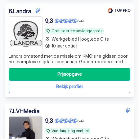
6
.
Landra
TOP PRO
9,3
(24)
Gratis eerste adviesgesprek
local_offer
Werkgebied Hooglede Gits
place
10 jaar actief
timelapse
Landra ontstond met de missie om KMO’s te gidsen door
het complexe digitale landschap. Geconfronteerd met
tegenstrijdige informatie over online zichtbaarheid,
streven wij ernaar elke klant te leiden naar oplossingen die
Prijsopgave
perfect aansluiten bij hun specifieke noden, wensen en
budget. Bij Landra vindt
Bekijk profiel
7
.
LVHMedia
9,3
(24)
Vandaag nog contact
local_offer
Werkgebied Hooglede Gits
place