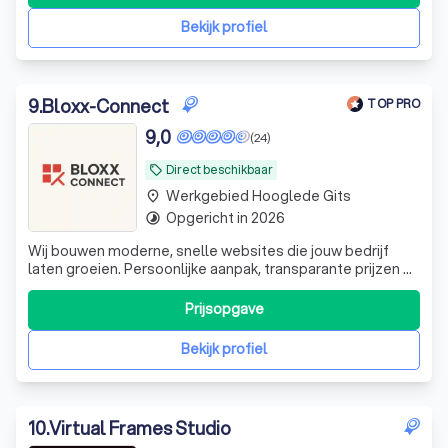
support en technisch onderhoud. Neem vrijblijvend
contact op voor meer informatie of offerte.
Bekijk profiel
9
.
Bloxx-Connect
TOP PRO
9,0
(24)
Direct beschikbaar
local_offer
Werkgebied Hooglede Gits
place
Opgericht in 2026
timelapse
Wij bouwen moderne, snelle websites die jouw bedrijf
laten groeien. Persoonlijke aanpak, transparante prijzen en
resultaatgericht. // wil je een goedkope, professionele
website? Werk met ons!
Prijsopgave
Bekijk profiel
10
.
Virtual Frames Studio