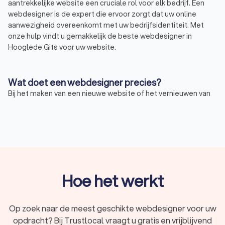
aantrekkelijke website een cruciale rol voor elk bedrijf. Een
webdesigner is de expert die ervoor zorgt dat uw online
aanwezigheid overeenkomt met uw bedrijfsidentiteit. Met
onze hulp vindt u gemakkelijk de beste webdesigner in
Hooglede Gits voor uw website.
Wat doet een webdesigner precies?
Bij het maken van een nieuwe website of het vernieuwen van
een bestaande website, zal een webdesigner in Hooglede
Gits:
uw behoeften en doelstellingen analyseren;
een visueel aantrekkelijk en gebruiksvriendelijk ontwerp
creëren;
de structuur en navigatie van de website ontwikkelen;
zorgen voor de integratie van verschillende functies,
zoals contactformulieren of webshop-elementen;
Hoe het werkt
de website testen om ervoor te zorgen dat deze
correct functioneert op verschillende apparaten en
browsers;
Op zoek naar de meest geschikte webdesigner voor uw
de website regelmatig onderhouden en actualiseren.
opdracht? Bij Trustlocal vraagt u gratis en vrijblijvend