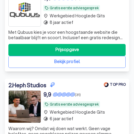
Gratis eerste adviesgesprek
local_offer
Werkgebied Hooglede Gits
place
8 jaar actief
timelapse
Met Qubuus kies je voor een hoogstaande website die
betaalbaar blijft en scoort. Inclusief een gratis redesign
elke 5 jaar – zo blijft uw onderneming altijd sterk online
zichtbaar.
Prijsopgave
Bekijk profiel
2
.
Heph Studios
TOP PRO
9,9
(31)
Gratis eerste adviesgesprek
local_offer
Werkgebied Hooglede Gits
place
6 jaar actief
timelapse
Waarom wij? Omdat wij doen wat werkt. Geen vage
beloftes, geen opgeblazen prijzen gewoon slimme