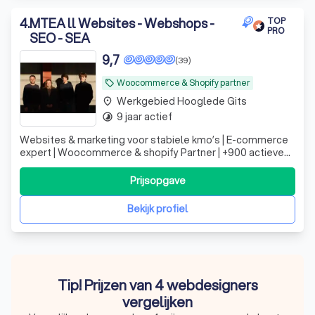
4
.
MTEA ll Websites - Webshops -
TOP
PRO
SEO - SEA
9,7
(39)
Woocommerce & Shopify partner
local_offer
Werkgebied Hooglede Gits
place
9 jaar actief
timelapse
Websites & marketing voor stabiele kmo’s | E-commerce
expert | Woocommerce & shopify Partner | +900 actieve
klanten
Prijsopgave
Bekijk profiel
Tip! Prijzen van 4 webdesigners
vergelijken