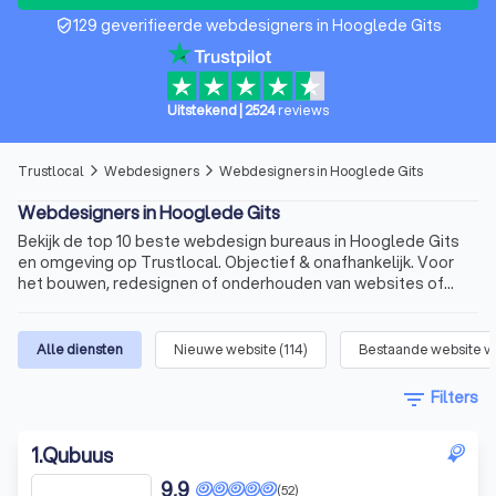
129 geverifieerde webdesigners in Hooglede Gits
verified_user
Uitstekend
|
2524
reviews
Trustlocal
Webdesigners
Webdesigners in Hooglede Gits
arrow_forward_ios
arrow_forward_ios
Webdesigners in Hooglede Gits
Bekijk de top 10 beste webdesign bureaus in Hooglede Gits
en omgeving op Trustlocal. Objectief & onafhankelijk. Voor
het bouwen, redesignen of onderhouden van websites of
webshops.
Alle diensten
Nieuwe website
(
114
)
Bestaande website v
filter_list
Filters
1
.
Qubuus
9,9
(52)