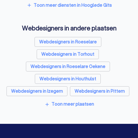
Videografen in Hooglede Gits
Toon meer diensten in Hooglede Gits
add
Webdesigners in andere plaatsen
Webdesigners in Roeselare
Webdesigners in Torhout
Webdesigners in Roeselare Oekene
Webdesigners in Houthulst
Webdesigners in Izegem
Webdesigners in Pittem
Webdesigners in Moorslede
Webdesigners in Tielt
Toon meer plaatsen
add
Webdesigners in Oostkamp Hertsberge
Webdesigners in Diksmuide