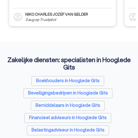
NIKO CHARLES JOZEF VAN GELDER
account_circle
account_circl
3 aug
op
Trustpilot
Zakelijke diensten: specialisten in Hooglede
Gits
Boekhouders in Hooglede Gits
Beveiligingsbedrijven in Hooglede Gits
Bemiddelaars in Hooglede Gits
Financieel adviseurs in Hooglede Gits
Belastingadviseur in Hooglede Gits