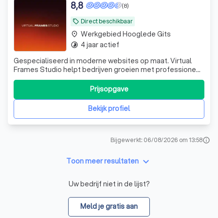
8,8
(8)
Direct beschikbaar
local_offer
Werkgebied Hooglede Gits
place
4 jaar actief
timelapse
Gespecialiseerd in moderne websites op maat. Virtual
Frames Studio helpt bedrijven groeien met professioneel
webdesign, sterke visuele identiteit en een premium
online uitstraling.
Prijsopgave
Bekijk profiel
Bijgewerkt: 06/08/2026 om 13:58
info
keyboard_arrow_down
Toon meer resultaten
Uw bedrijf niet in de lijst?
Meld je gratis aan