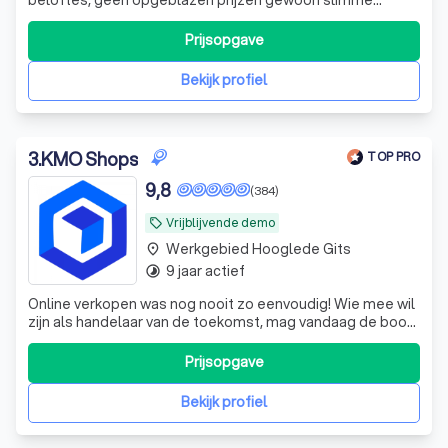
strategieën en strakke designs die klanten aantrekken. Jij
focust op je business, wij doen de rest.
Prijsopgave
Bekijk profiel
3
.
KMO Shops
TOP PRO
9,8
(384)
Vrijblijvende demo
local_offer
Werkgebied Hooglede Gits
place
9 jaar actief
timelapse
Online verkopen was nog nooit zo eenvoudig! Wie mee wil
zijn als handelaar van de toekomst, mag vandaag de boot
niet missen. Ontdek waarom KMO Shops verkozen is tot
beste e-commerce en webshop bouwer van België.
Prijsopgave
Verkoop eenvoudig via één centraal controlepaneel op je
online winkel, Facebook, Instag
Bekijk profiel