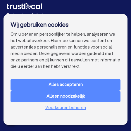
Webdesigners in Antwerpen
Webdesigners in Gent
Webdesigners in Brugge
De beste webdesigners voor u
Wij gebruiken cookies
Webdesigners in Leuven
Webdesigners in Aalst
info@trustlocal.be
Om u beter en persoonlijker te helpen, analyseren we
Webdesigners in Mechelen
het websiteverkeer. Hiermee kunnen we content en
advertenties personaliseren en functies voor social
Webdesigners in Kortrijk
Webdesigners in Hasselt
media bieden. Deze gegevens worden gedeeld met
onze partners en zij kunnen dit aanvullen met informatie
Webdesigners in Sint-Niklaas
keyboard_arrow_down
VOOR PARTICULIEREN
die u eerder aan hen hebt verstrekt.
Webdesigners in Genk
Webdesigners in Beveren
keyboard_arrow_down
VOOR BEDRIJVEN
Webdesigners in Dendermonde
Alles accepteren
keyboard_arrow_down
OVER TRUSTLOCAL
Webdesigners in Beringen
Alleen noodzakelijk
LAND
Nederland
Webdesigners in Turnhout
Voorkeuren beheren
België
Duitsland
Webdesigners in Dilbeek
Spanje
Webdesigners in Heist-op-den-Berg