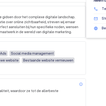
Neem co
Te
phone
 gidsen door het complexe digitale landschap. 
St
mail_outline
e over online zichtbaarheid, streven wij ernaar 
rfect aansluiten bij hun specifieke noden, wensen 
Be
language
 maatwerk in de wereld van digitale marketing.
 Ads
Social media management
uwe website
Bestaande website vernieuwen
info_outl
liteit, waardoor ze tot de allerbeste