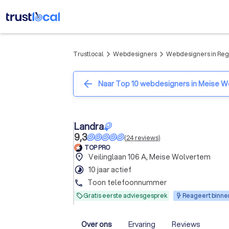
Trustlocal
Webdesigners
Webdesigners in Reg
arrow_forward_ios
arrow_forward_ios
arrow_back
Naar Top 10 webdesigners in Meise 
Landra
9,3
(
24
reviews
)
TOP PRO
place
Veilinglaan 106 A, Meise Wolvertem
timelapse
10 jaar actief
Toon telefoonnummer
phone
Gratis eerste adviesgesprek
Reageert binnen
Over ons
Ervaring
Reviews