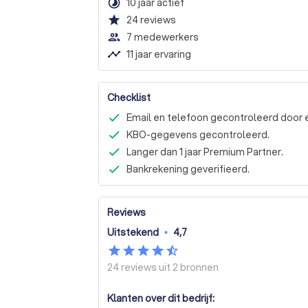
timelapse
10 jaar actief
star
24
reviews
people_outline
7 medewerkers
timeline
11 jaar ervaring
Checklist
Email en telefoon gecontroleerd door 
KBO-gegevens gecontroleerd.
Langer dan 1 jaar Premium Partner.
Bankrekening geverifieerd.
Reviews
Uitstekend
•
4,7
24 reviews uit
2 bronnen
Klanten over dit bedrijf: