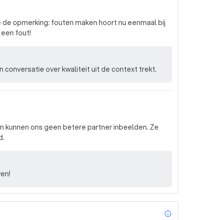
 je de opmerking: fouten maken hoort nu eenmaal bij
 een fout!
n uit een conversatie over kwaliteit uit de context trekt.
en kunnen ons geen betere partner inbeelden. Ze
d.
wen!
info_outl