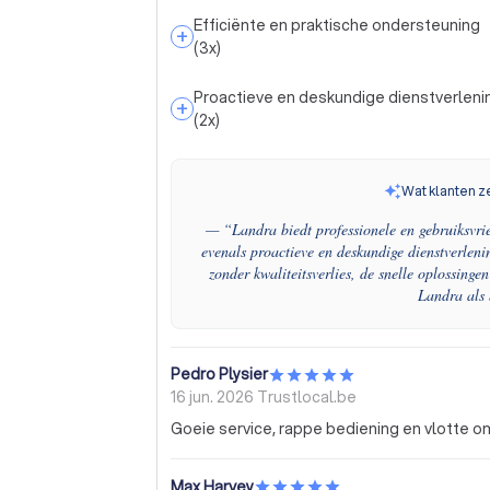
Efficiënte en praktische ondersteuning
+
(
3
x)
Proactieve en deskundige dienstverleni
+
(
2
x)
Wat klanten z
— “
Landra biedt professionele en gebruiksvrie
evenals proactieve en deskundige dienstverleni
zonder kwaliteitsverlies, de snelle oplossin
Landra als 
Pedro Plysier
16 jun. 2026
Trustlocal.be
Goeie service, rappe bediening en vlotte om
Max Harvey