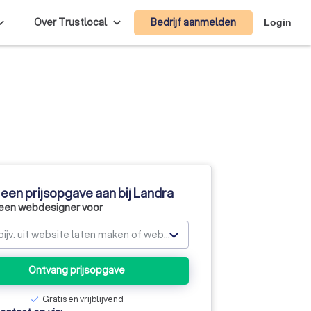
Bedrijf aanmelden
Over Trustlocal
Login
een prijsopgave aan bij Landra
 een webdesigner voor
Kies bijv. uit website laten maken of website vernieuwen
Ontvang prijsopgave
Gratis en vrijblijvend
check