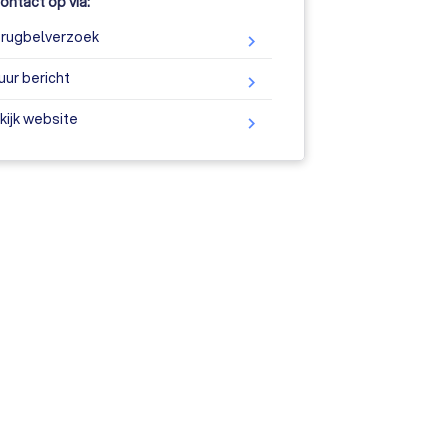
ntact op via:
rugbelverzoek
uur bericht
kijk website
ine