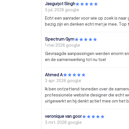
Jasgurjot Singh
3 jul. 2026
google
Echt een aanrader voor wie op zoek is naa
bezig zijn en denken echt met je mee. Top 
Spectrum Gym
1 mei 2026
google
Gevraagde aanpassingen werden enorm snel
en de samenwerking tot nu toe!
Ahmed A
3 apr. 2026
google
Ik ben ontzettend tevreden over de samenw
professionele website designer die echt wee
uitgewerkt en hij denkt actief mee om het b
veronique van goor
3 mrt. 2026
google