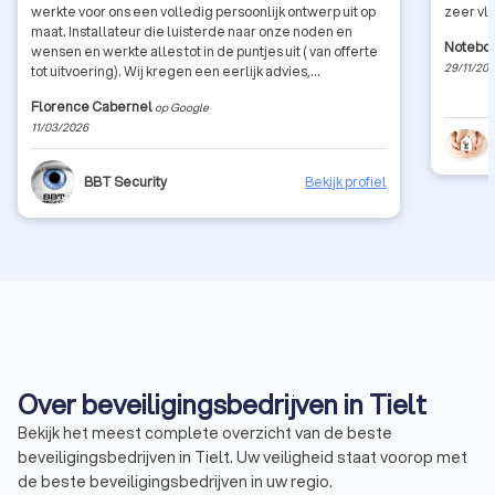
werkte voor ons een volledig persoonlijk ontwerp uit op
zeer vlo
maat. Installateur die luisterde naar onze noden en
Noteboo
wensen en werkte alles tot in de puntjes uit ( van offerte
29/11/20
tot uitvoering). Wij kregen een eerlijk advies,
uitstekende service, zeer propere plaatsing, perfect
Florence Cabernel
op Google
werkend systeem en een super service na verkoop.
11/03/2026
Beste Alex, je bent zeer goed bezig en je weet zeer
goed wat je zaak/ job is. Kortom top installateur!
BBT Security
Bekijk profiel
Over beveiligingsbedrijven in Tielt
Bekijk het meest complete overzicht van de beste
beveiligingsbedrijven in Tielt. Uw veiligheid staat voorop met
de beste beveiligingsbedrijven in uw regio.