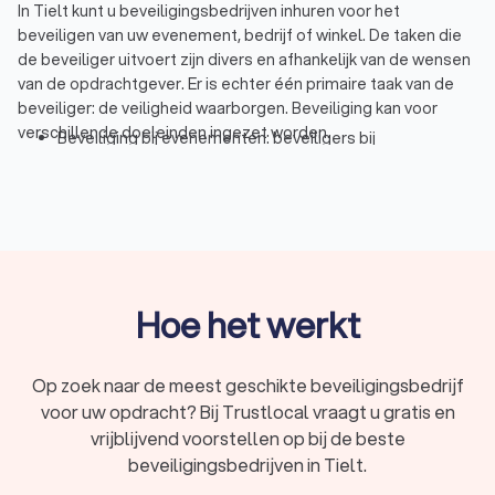
In Tielt kunt u beveiligingsbedrijven inhuren voor het
beveiligen van uw evenement, bedrijf of winkel. De taken die
de beveiliger uitvoert zijn divers en afhankelijk van de wensen
van de opdrachtgever. Er is echter één primaire taak van de
beveiliger: de veiligheid waarborgen. Beveiliging kan voor
verschillende doeleinden ingezet worden.
Beveiliging bij evenementen: beveiligers bij
evenementen zoals festivals, concerten of
sportevenementen hebben vaak meerdere functies.
Evenementenbeveiliging gaat om toezicht houden en
het herkennen en inschatten van gevaarlijke situaties.
Beveiliging bij winkels: beveiligers bij winkels staan vaak
bij de entree en uitgang en letten daarbij op verdachte
omstandigheden en afwijkend gedrag van bezoekers.
Hoe het werkt
Winkelbeveiliging is er om winkeldiefstal tegen te gaan.
Beveiliging van personen: persoonsbeveiliging gaat om
de veiligheid van een persoon, vaak een VIP. Wanneer
Op zoek naar de meest geschikte beveiligingsbedrijf
een persoon zich niet veilig voelt in bepaalde situaties,
voor uw opdracht? Bij Trustlocal vraagt u gratis en
dan kan het inhuren van persoonsbeveiliging uitkomst
vrijblijvend voorstellen op bij de beste
bieden.
Inbraakbeveiliging: de beveiliging van een woning of
beveiligingsbedrijven in Tielt.
bedrijf tegen inbraken kan op verschillende manieren