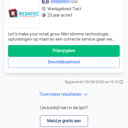
8,8
(20)
Werkgebied Tielt
place
23 jaar actief
timelapse
Let’s make your retail grow. Met slimme technologie,
oplossingen op maat en een correcte service gaan we
voor meer rendement per vierkante meter
winkeloppervlakte. Dat doen we door het voorkomen en
Prijsopgave
bestrijden van winkeldiefstal, door het verminderen van
interne fraude, het aantrekkelijk en uitdagen
Beschikbaarheid
Bijgewerkt: 05/08/2026 om 10:37
info
keyboard_arrow_down
Toon meer resultaten
Uw bedrijf niet in de lijst?
Meld je gratis aan