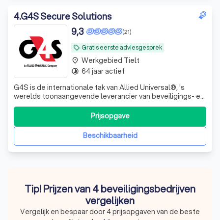
4
.
G4S Secure Solutions
9,3
(21)
Gratis eerste adviesgesprek
local_offer
Werkgebied Tielt
place
64 jaar actief
timelapse
G4S is de internationale tak van Allied Universal®, 's
werelds toonaangevende leverancier van beveiligings- en
facilitaire diensten en een vertrouwde partner voor meer
dan 400 van de Fortune 500-bedrijven. Het bedrijf levert
Prijsopgave
ongeëvenaarde klantrelaties, innovatieve oplossingen,
geavanceerde slimme t
Beschikbaarheid
Tip! Prijzen van 4 beveiligingsbedrijven
vergelijken
Vergelijk en bespaar door 4 prijsopgaven van de beste