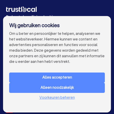
Beveiligingsbedrijven in Kuurne
Beveiligingsbedrijven in Anzegem
De beste beveiligingsbedrijven voor u
Wij gebruiken cookies
Beveiligingsbedrijven in Antwerpen
info@trustlocal.be
Om u beter en persoonlijker te helpen, analyseren we
Beveiligingsbedrijven in Gent
het websiteverkeer. Hiermee kunnen we content en
advertenties personaliseren en functies voor social
Beveiligingsbedrijven in Brugge
media bieden. Deze gegevens worden gedeeld met
onze partners en zij kunnen dit aanvullen met informatie
Beveiligingsbedrijven in Leuven
keyboard_arrow_down
VOOR PARTICULIEREN
die u eerder aan hen hebt verstrekt.
Beveiligingsbedrijven in Aalst
keyboard_arrow_down
VOOR BEDRIJVEN
Beveiligingsbedrijven in Mechelen
Alles accepteren
keyboard_arrow_down
OVER TRUSTLOCAL
Beveiligingsbedrijven in Kortrijk
Alleen noodzakelijk
LAND
Nederland
Voorkeuren beheren
Beveiligingsbedrijven in Hasselt
België
Duitsland
Beveiligingsbedrijven in Sint-Niklaas
Spanje