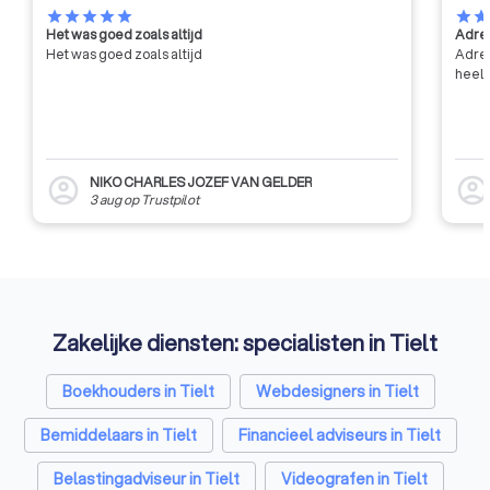
star
star
star
star
star
star
sta
Het was goed zoals altijd
Adres
Het was goed zoals altijd
Adres
heel 
NIKO CHARLES JOZEF VAN GELDER
account_circle
account_circl
3 aug
op
Trustpilot
Zakelijke diensten: specialisten in Tielt
Boekhouders in Tielt
Webdesigners in Tielt
Bemiddelaars in Tielt
Financieel adviseurs in Tielt
Belastingadviseur in Tielt
Videografen in Tielt