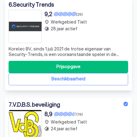
6
.
Security Trends
9,2
(29)
Werkgebied Tielt
place
28 jaar actief
timelapse
Korelec BV, sinds 1 juli 2021 de trotse eigenaar van
Security-Trends, is een vooraanstaande speler in de
beveiligingssector. Met een sterke focus op innovatie en
kwaliteit, bieden we een breed scala aan
Prijsopgave
beveiligingsoplossingen, variërend van inbraakbeveiliging
en branddetectie tot camerabewaking en
Beschikbaarheid
7
.
V.D.B.S. beveiliging
8,9
(19)
Werkgebied Tielt
place
24 jaar actief
timelapse