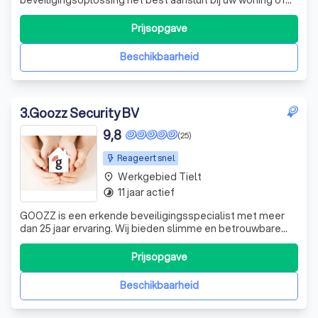
bedrijfspand. Zo krijgt u een beveiligingssysteem dat
perfect aansluit bij uw behoeften.
Prijsopgave
Beschikbaarheid
3
.
Goozz Security BV
9,8
(25)
Reageert snel
Werkgebied Tielt
place
11 jaar actief
timelapse
GOOZZ is een erkende beveiligingsspecialist met meer
dan 25 jaar ervaring. Wij bieden slimme en betrouwbare
beveiligingsoplossingen met een sterke focus op
kwaliteit en een correcte prijs.
Prijsopgave
Beschikbaarheid