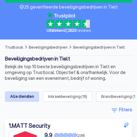
25 geverifieerde beveiligingsbedrijven in Tielt
verified_user
Uitstekend
|
2523
reviews
Trustlocal
Beveiligingsbedrijven
Beveiligingsbedrijven in Tielt
arrow_forward_ios
arrow_forward_ios
Beveiligingsbedrijven in Tielt
Bekijk de top 10 beste beveiligingsbedrijven in Tielt en
omgeving op Trustlocal. Objectief & onafhankelijk. Voor de
beveiliging van een evenement, bedrijf of woning.
Alle diensten
Inbraakbeveiliging
(
15
)
Brandbeveiliging
(
1
filter_list
Filters
1
.
MATT Security
9,9
(238)