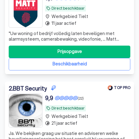
Direct beschikbaar
local_offer
Werkgebied Tielt
place
11 jaar actief
timelapse
"
Uw woning of bedrijf volledig laten beveiligen met
alarmsysteem, camerabewaking, videofonie, ... Matt
Security is hiervoor dé partner. Zij helpen hun klanten van A
tot Z. Onze woning werd voorzien van het volledige
Prijsopgave
pakket! Grote dank aan zaakvoerder Bart Mattan voor het
vlotte intake gesprek, de vlotte communicatie alsook de
Beschikbaarheid
perfect uitgevoerde plaatsing. Wij hebben een heel goed
gevoel bij dit bedrijf. Een tevreden klant!
"
2
.
BBT Security
TOP PRO
9,9
(22)
Direct beschikbaar
local_offer
Werkgebied Tielt
place
21 jaar actief
timelapse
Ja. We bekijken graag uw situatie en adviseren welke
beveiligingsoplossing het best aansluit bij uw woning of