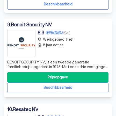
uw eigendommen met geavanceerd
Beschikbaarheid
9
.
Benoit Security NV
8,9
(20)
Werkgebied Tielt
place
8 jaar actief
timelapse
BENOIT SECURITY NV, is een tweede generatie
familiebedrijf opgericht in 1975. Met onze drie vestigingen
(Waregem, Knokke & Roosdaal) en een team van 30
medewerkers staan wij 24 uur op 7, in voor uw veiligheid.
Prijsopgave
BENOIT SECURITY is een door de overheid vergunde
onderneming voor alarmsystemen en camera
Beschikbaarheid
10
.
Resatec NV