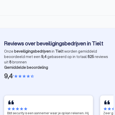
Reviews over beveiligingsbedrijven in Tielt
Onze
beveiligingsbedrijven
in
Tielt
worden gemiddeld
beoordeeld met een
9,4
gebaseerd op in totaal
825
reviews
uit
8
bronnen
Gemiddelde beoordeling
9,4
•
star
star
star
star
star_half
star
star
star
star
star
star
star
sta
Bbt security is een aannemer waar je op kan rekenen. Hij
Zeer go