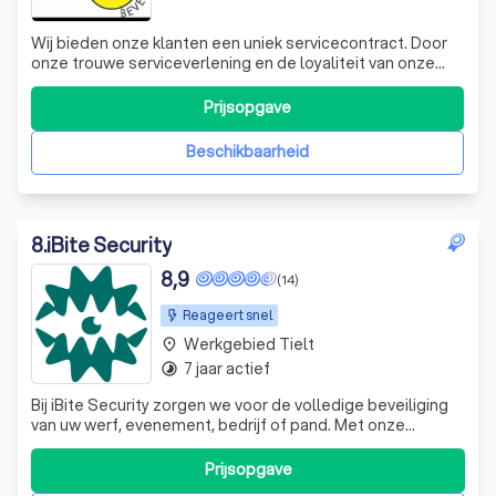
Wij bieden onze klanten een uniek servicecontract. Door
onze trouwe serviceverlening en de loyaliteit van onze
vele klanten ten opzichte van VDBS-Beveiliging kunnen
we sinds 2002 onze strategie en belofte levend houden
Prijsopgave
en deze ook in de toekomst behouden. Wij maken de
consument bewust van wat een
Beschikbaarheid
8
.
iBite Security
8,9
(14)
Reageert snel
Werkgebied Tielt
place
7 jaar actief
timelapse
Bij iBite Security zorgen we voor de volledige beveiliging
van uw werf, evenement, bedrijf of pand. Met onze
geavanceerde technologieën en jarenlange expertise
bieden we maatwerkoplossingen die maximale veiligheid
Prijsopgave
garanderen. Onze Diensten 🔒 Alarmbeveiliging Bescherm