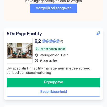
beveiligingsbedrijven aan te vragen
Vergelijk prijsopgaven
5
.
De Page Facility
9,2
(4)
Direct beschikbaar
local_offer
Werkgebied Tielt
place
9 jaar actief
timelapse
Uw specialist in facility management met een breed
aanbod aan dienstverlening
Prijsopgave
Beschikbaarheid