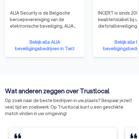
ALIA Security is de Belgische
INCERT is sinds 200
beroepsvereniging van de
kwaliteitslabel bij u
elektronische beveiliging. ALIA
diefstalbeveiliging
Security vertegenwoordigt de
gebouwen en voertu
installateurs, de fabrikanten en
België. Om uw woni
Bekijk alle ALIA
Bekijk alle 
de distributeurs inzake
beschermen tegen d
beveiligingsbedrijven in Tielt
beveiligingsbedrij
inbraakdetectie, branddetectie,
inbraak, moet u op 
toegangscontrole en
betrouwbare beveil
camerabewaking.
kunnen rekenen. He
label certificeert i
die blijk geven van
die beantwoorden 
Wat anderen zeggen over Trustlocal
hoog serviceniveau
certificeert ook de
Op zoek naar de beste bedrijven in uw plaats? Bespaar jezelf
gebruikt worden en
veel tijd en zoekwerk. Op Trustlocal kunt u een geschikte
alarmcentrales die 
match vinden in uw omgeving!
het beheer en de a
van de alarmen die
automatisch binnenk