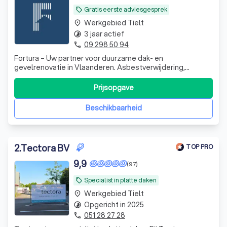
Gratis eerste adviesgesprek
local_offer
Werkgebied Tielt
place
3 jaar actief
timelapse
09 298 50 94
phone
Fortura – Uw partner voor duurzame dak- en
gevelrenovatie in Vlaanderen. Asbestverwijdering,
isolatie, crepi en totaalrenovaties met oog voor kwaliteit
en vakmanschap. Duurzaam wonen begint hier!
Prijsopgave
Beschikbaarheid
2
.
Tectora BV
TOP PRO
9,9
(97)
Specialist in platte daken
local_offer
Werkgebied Tielt
place
Opgericht in 2025
timelapse
051 28 27 28
phone