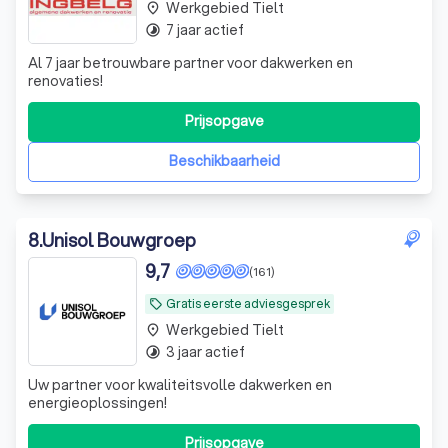
Werkgebied Tielt
place
7 jaar actief
timelapse
Al 7 jaar betrouwbare partner voor dakwerken en
renovaties!
Prijsopgave
Beschikbaarheid
8
.
Unisol Bouwgroep
9,7
(161)
Gratis eerste adviesgesprek
local_offer
Werkgebied Tielt
place
3 jaar actief
timelapse
Uw partner voor kwaliteitsvolle dakwerken en
energieoplossingen!
Prijsopgave