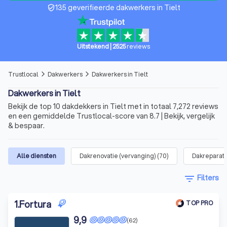
135 geverifieerde dakwerkers in Tielt
verified_user
Uitstekend
|
2525
reviews
Trustlocal
Dakwerkers
Dakwerkers in Tielt
arrow_forward_ios
arrow_forward_ios
Dakwerkers in Tielt
Bekijk de top 10 dakdekkers in Tielt met in totaal 7,272 reviews
en een gemiddelde Trustlocal-score van 8.7 | Bekijk, vergelijk
& bespaar.
Alle diensten
Dakrenovatie (vervanging)
(
70
)
Dakreparati
filter_list
Filters
1
.
Fortura
TOP PRO
9,9
(62)