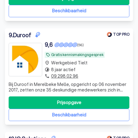
Beschikbaarheid
9
.
Duroof
TOP PRO
9,6
(56)
Gratis kennismakingsgesprek
local_offer
Werkgebied Tielt
place
8 jaar actief
timelapse
09 298 02 96
phone
Bij Duroof in Merelbeke Melle, opgericht op 06 november
2017, zetten onze 35 deskundige medewerkers zich in
voor dakrenovatie, plaatsing van nieuwe daken,
dakpannen, leien daken, dakisolatie en schuine daken. Wij
Prijsopgave
bieden betrouwbare oplossingen op maat voor uw
dakbehoeften. Vraag vandaag nog een grat
Beschikbaarheid