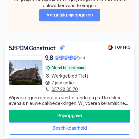
dakwerkers aan te vragen
Vergelijk prijsopgaven
5
.
EPDM Construct
TOP PRO
9,8
(60)
Direct beschikbaar
local_offer
Werkgebied Tielt
place
7 jaar actief
timelapse
057 28 05 70
phone
Wij verzorgen reparaties aan hellende en platte daken,
evenals nieuwe dakbedekkingen. Wij voeren keramische
en betonnen pannendaken uit. Metalen, teerpapier, leien
en leien daken. Wij zijn gespecialiseerd in keramische
Prijsopgave
dakpannen. Naast dakwerkzaamheden voeren wij ook
algemene bouwwerkzaamheden uit,
Beschikbaarheid