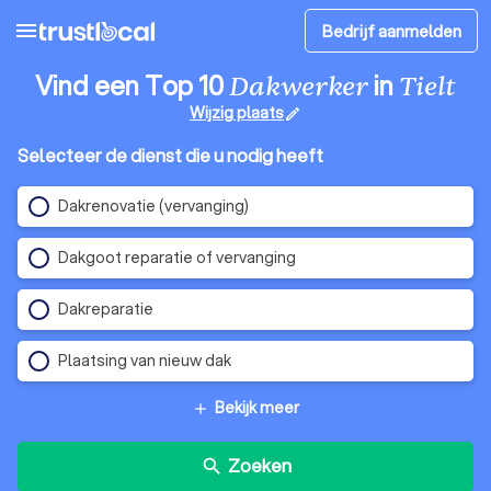
menu
Bedrijf aanmelden
Vind een Top 10
in
Dakwerker
Tielt
Wijzig plaats
edit
Selecteer de dienst die u nodig heeft
Dakrenovatie (vervanging)
Dakgoot reparatie of vervanging
Dakreparatie
Plaatsing van nieuw dak
Bekijk meer
add
Zoeken
search