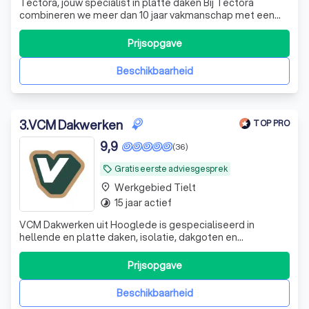
Tectora, jouw specialist in platte daken Bij Tectora
combineren we meer dan 10 jaar vakmanschap met een
persoonlijke aanpak. Als familiaal dakbedrijf zijn we
gespecialiseerd in de aanleg, renovatie en het onderhoud
Prijsopgave
van platte daken voor particulieren, architecten,
bouwondernemingen en bedrijven. W
Beschikbaarheid
3
.
VCM Dakwerken
TOP PRO
9,9
(36)
Gratis eerste adviesgesprek
local_offer
Werkgebied Tielt
place
15 jaar actief
timelapse
VCM Dakwerken uit Hooglede is gespecialiseerd in
hellende en platte daken, isolatie, dakgoten en
gevelbekleding. Ervaren dakwerkers met 15 jaar ervaring in
West-Vlaanderen.
Prijsopgave
Beschikbaarheid