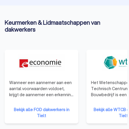
Keurmerken & Lidmaatschappen van
dakwerkers
Wanneer een aannemer aan een
Het Wetenschappel
aantal voorwaarden voldoet,
Technisch Centrum
krijgt de aannemer een erkenning
Bouwbedrijf is een p
van de bevoegde regionale
onderzoeksinstellin
minister op advies van de
in 1960 om het toe
Bekijk alle FOD dakwerkers in
Bekijk alle WTCB 
federale erkenningscommissie.
onderzoek in de ind
Tielt
Tielt
De erkenning geeft aan de
bevorderen en zo h
aanbestedende overheden het
concurrentievermo