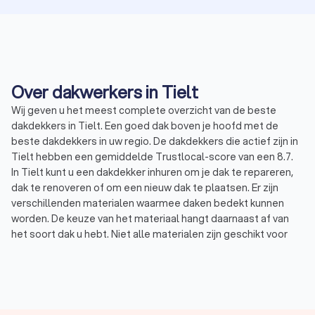
Over dakwerkers in Tielt
Wij geven u het meest complete overzicht van de beste
dakdekkers in Tielt. Een goed dak boven je hoofd met de
beste dakdekkers in uw regio. De dakdekkers die actief zijn in
Tielt hebben een gemiddelde Trustlocal-score van een 8.7.
In Tielt kunt u een dakdekker inhuren om je dak te repareren,
dak te renoveren of om een nieuw dak te plaatsen. Er zijn
verschillenden materialen waarmee daken bedekt kunnen
worden. De keuze van het materiaal hangt daarnaast af van
het soort dak u hebt. Niet alle materialen zijn geschikt voor
een plat dak en u kunt ook niet alle materialen op hellende
daken plaatsen.
Bitumen dak: platte daken worden vaak gelegd met een
bitumen dakbedekking, ook wel teerlaag of dakleer
genoemd. Dit materiaal heeft een lange levensduur, is
onderhoudsvriendelijk en is relatief goedkoop.