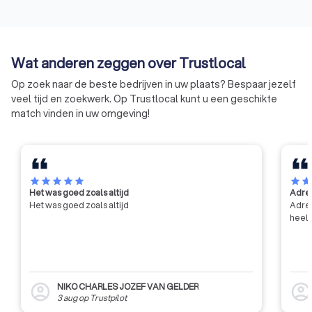
nodige vertrouwen voor een
verhogen. Het WCTB
goede en degelijke uitvoering
doelen: het verrich
van de werken. De erkenning is,
wetenschappelijk e
met andere woorden, een
onderzoek voor zijn
Wat anderen zeggen over Trustlocal
kwaliteitslabel.
verlenen van techn
voorlichting, bijsta
Op zoek naar de beste bedrijven in uw plaats? Bespaar jezelf
aan zijn leden, en h
veel tijd en zoekwerk. Op Trustlocal kunt u een geschikte
tot de algemene in
match vinden in uw omgeving!
ontwikkeling in de 
met name door mid
contractonderzoek
van de industrie en
star
star
star
star
star
star
sta
Het was goed zoals altijd
Adres
Het was goed zoals altijd
Adres
heel 
NIKO CHARLES JOZEF VAN GELDER
account_circle
account_circl
3 aug
op
Trustpilot