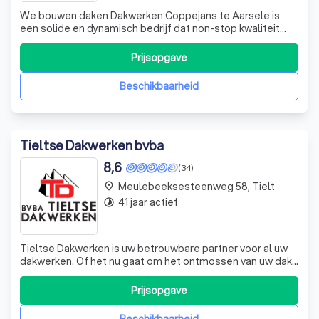
We bouwen daken Dakwerken Coppejans te Aarsele is
een solide en dynamisch bedrijf dat non-stop kwaliteit
aflevert voor uw dakwerken, zink- en koperwerken,
gevelbekleding en/of isolatie. U vindt ons voornamelijk in
Prijsopgave
West-Vlaanderen, maar we werken ook elders. Wij werken
o.a. met: boomse pannen Bourgo
Beschikbaarheid
Tieltse Dakwerken bvba
8,6
(34)
Meulebeeksesteenweg 58, Tielt
place
41 jaar actief
timelapse
Tieltse Dakwerken is uw betrouwbare partner voor al uw
dakwerken. Of het nu gaat om het ontmossen van uw dak,
dakrenovaties of het plaatsen van platte daken, wij
hebben de expertise en het materiaal om uw project tot
Prijsopgave
een succes te maken. Mos op uw dak kan leiden tot
schade en lekkages. Daarom bieden
Beschikbaarheid