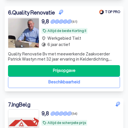
6
.
Quality Renovatie
TOP PRO
9,8
(61)
Altijd de beste Korting !!
local_offer
Werkgebied Tielt
place
6 jaar actief
timelapse
Quality Renovatie Bv met meewerkende Zaakvoerder
Patrick Wastyn met 32 jaar ervaring in Kelderdichting,
Opstijgend Vocht bestrijding, Plaatsen van Ventilatie +
Gevelrenovatie van A tot Z + kaleien.
Prijsopgave
Beschikbaarheid
7
.
IngBelg
9,8
(54)
Altijd de scherpste prijs
local_offer