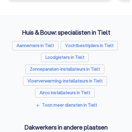
Huis & Bouw: specialisten in Tielt
Aannemers in Tielt
Vochtbestrijders in Tielt
Loodgieters in Tielt
Zonnepanelen-installateurs in Tielt
Vloerverwarming-installateurs in Tielt
Airco installateurs in Tielt
Ramen en deuren specialisten in Tielt
Toon meer diensten in Tielt
add
Laadpaal installateurs in Tielt
Dakwerkers in andere plaatsen
Zonwering specialisten in Tielt