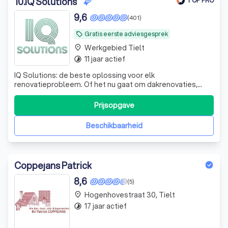
10
.
IQ Solutions
TOP PRO
9,6
(401)
Gratis eerste adviesgesprek
local_offer
Werkgebied Tielt
place
11 jaar actief
timelapse
IQ Solutions: de beste oplossing voor elk
renovatieprobleem. Of het nu gaat om dakrenovaties,
gevelwerken, isolatie of andere renovaties, wij staan klaar
om uw renovatieproject te transformeren.
Prijsopgave
Beschikbaarheid
Coppejans Patrick
8,6
(5)
Hogenhovestraat 30, Tielt
place
17 jaar actief
timelapse