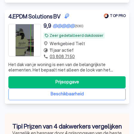
4
.
EPDM Solutions BV
TOP PRO
9,9
(530)
Zeer gedetailleerd dakdossier
local_offer
Werkgebied Tielt
place
11 jaar actief
timelapse
03 808 71 50
phone
Het dak van je woning is een van de belangrijkste
elementen. Het bepaalt niet alleen de look van het
geheel, maar beschermt ook tegen alle invloeden van
buitenaf. Als je beslist om te gaan bouwen, verbouwen,
Prijsopgave
bijbouwen, aanbouwen, opbouwen,… ga je dus beter in zee
met een specialist ter zake. EPDM
Beschikbaarheid
Tip! Prijzen van 4 dakwerkers vergelijken
Vergelijk en bespaar door 4 prijsopgaven van de beste