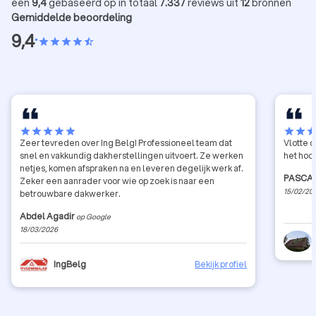
een
9,4
gebaseerd op in totaal
7.337
reviews uit
12
bronnen
Gemiddelde beoordeling
9,4
•
star
star
star
star
star_half
star
star
star
star
star
star
star
sta
Zeer tevreden over Ing Belg! Professioneel team dat
Vlotte 
snel en vakkundig dakherstellingen uitvoert. Ze werken
het hoor
netjes, komen afspraken na en leveren degelijk werk af.
PASCAL
Zeker een aanrader voor wie op zoek is naar een
15/02/20
betrouwbare dakwerker.
Abdel Agadir
op Google
18/03/2026
IngBelg
Bekijk profiel