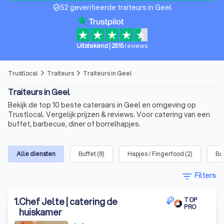
52 geverifieerde traiteurs in Geel
verified_user
Uitstekend
|
2515
reviews
Trustlocal
Traiteurs
Traiteurs in Geel
arrow_forward_ios
arrow_forward_ios
Traiteurs in Geel
Bekijk de top 10 beste cateraars in Geel en omgeving op
Trustlocal. Vergelijk prijzen & reviews. Voor catering van een
buffet, barbecue, diner of borrelhapjes.
Alle diensten
Buffet
(
8
)
Hapjes / Fingerfood
(
2
)
Ba
filter_list
Filters
1
.
Chef Jelte | catering de
TOP
PRO
huiskamer