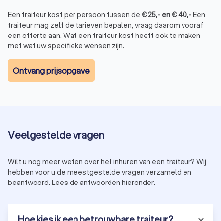
gelegenheden. Dit kan gaan om een intiem familiefeest, een
uitgebreide verjaardag, een bruiloft of een zakelijk
Een traiteur kost per persoon tussen de
€
25
,-
en
€
40
,-
Een
evenement. De meeste traiteurs in Geel werken met
traiteur mag zelf de tarieven bepalen, vraag daarom vooraf
verschillende formules, zoals:
een offerte aan. Wat een traiteur kost heeft ook te maken
Buffetten met een ruime keuze aan warme en koude
met wat uw specifieke wensen zijn.
gerechten
Walking dinners, waarbij hapjes en kleine gerechten in
gangen worden geserveerd
Ontvang prijsopgave
Barbecuecatering met verse grillgerechten en
bijgerechten
All-in catering, inclusief bediening en drankservice
Sommige traiteurs in Geel bieden op maat gemaakte menu’s
aan, waarbij ze rekening houden met dieetwensen, thema’s of
specifieke voorkeuren. Dit maakt een traiteur de perfecte
Veelgestelde vragen
keuze voor een zorgeloos feest waarbij u zich volledig op uw
gasten kunt concentreren.
Wilt u nog meer weten over het inhuren van een traiteur? Wij
hebben voor u de meestgestelde vragen verzameld en
beantwoord. Lees de antwoorden hieronder.
Welke keukens heeft een traiteur in Geel?
Traiteurs in Geel bieden een breed assortiment aan
gerechten aan, afhankelijk van hun specialisatie en de wensen
Hoe kies ik een betrouwbare traiteur?