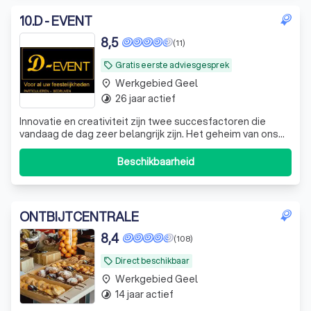
10
.
D - EVENT
8,5
(11)
Gratis eerste adviesgesprek
local_offer
Werkgebied Geel
place
26 jaar actief
timelapse
Innovatie en creativiteit zijn twee succesfactoren die
vandaag de dag zeer belangrijk zijn. Het geheim van ons
succes zijn de ambachtelijke producten met de beste
kwaliteit met de hoogste hygiënische normen en
Beschikbaarheid
nauwkeurige controle. Onze klanten staan centraal, wij
vinden het dus zeer belangrijk om
ONTBIJTCENTRALE
8,4
(108)
Direct beschikbaar
local_offer
Werkgebied Geel
place
14 jaar actief
timelapse