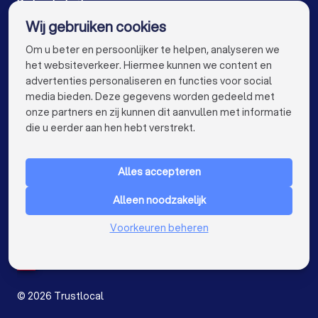
Traiteurs in Kortrijk
Traiteurs in Hasselt
De beste traiteurs voor u
Wij gebruiken cookies
Traiteurs in Sint-Niklaas
Traiteurs in Genk
info@trustlocal.be
Om u beter en persoonlijker te helpen, analyseren we
Traiteurs in Roeselare
Traiteurs in Beveren
het websiteverkeer. Hiermee kunnen we content en
advertenties personaliseren en functies voor social
Traiteurs in Dendermonde
Traiteurs in Beringen
media bieden. Deze gegevens worden gedeeld met
onze partners en zij kunnen dit aanvullen met informatie
Traiteurs in Turnhout
Traiteurs in Dilbeek
keyboard_arrow_down
VOOR PARTICULIEREN
die u eerder aan hen hebt verstrekt.
Traiteurs in Heist-op-den-Berg
keyboard_arrow_down
VOOR BEDRIJVEN
Traiteurs in Sint-Truiden
Traiteurs in Lokeren
Alles accepteren
keyboard_arrow_down
OVER TRUSTLOCAL
Traiteurs in Brasschaat
Traiteurs in de buurt
Alleen noodzakelijk
LAND
Nederland
Voorkeuren beheren
België
Duitsland
Spanje
©
2026
Trustlocal