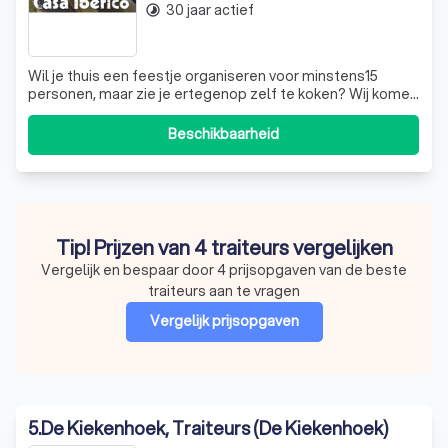
30 jaar actief
timelapse
Wil je thuis een feestje organiseren voor minstens15
personen, maar zie je ertegenop zelf te koken? Wij komen
graag aan huis om onze bekende paella te bereiden, al
dan niet begeleid door bijpassende wijnen. Tafeldekking
Beschikbaarheid
Het dekken van de tafel laten we liever over aan jouw
creativiteit. Zo kan de f
Tip! Prijzen van 4 traiteurs vergelijken
Vergelijk en bespaar door 4 prijsopgaven van de beste
traiteurs aan te vragen
Vergelijk prijsopgaven
5
.
De Kiekenhoek, Traiteurs (De Kiekenhoek)