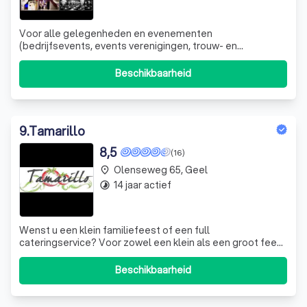
Voor alle gelegenheden en evenementen
(bedrijfsevents, events verenigingen, trouw- en
communiefeest, jubileum, receptie, brunch, tuinfeest,
barbecue, personeelsfeest, koffietafel, ...) kan u bij ons
Beschikbaarheid
terecht. Ook hebben we ons gespecialiseerd in het
verzorgen van vip diners bij voetbalmatchen. All
9
.
Tamarillo
8,5
(16)
Olenseweg 65, Geel
place
14 jaar actief
timelapse
Wenst u een klein familiefeest of een full
cateringservice? Voor zowel een klein als een groot feest
bent u bij Tamarillo aan het juiste adres. We stellen
samen met u een menu op, in lijn met het thema van uw
Beschikbaarheid
evenement of feest. Indien u dat wenst, selecteren we
bovendien graag de juiste locatie