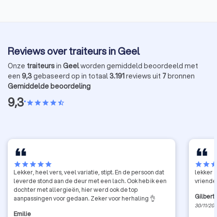
evenement. Wij geven u 5 tips om u te helpen bij het
organiseren van een geslaagd Spaans themafeest.
Reviews over traiteurs in Geel
Onze
traiteurs
in
Geel
worden gemiddeld beoordeeld met
een
9,3
gebaseerd op in totaal
3.191
reviews uit
7
bronnen
Gemiddelde beoordeling
9,3
•
star
star
star
star
star_half
star
star
star
star
star
star
star
sta
Lekker, heel vers, veel variatie, stipt. En de persoon dat
lekker 
leverde stond aan de deur met een lach. Ook heb ik een
vriende
dochter met allergieën, hier werd ook de top
Gilbert
aanpassingen voor gedaan. Zeker voor herhaling 👌
30/11/20
Emilie