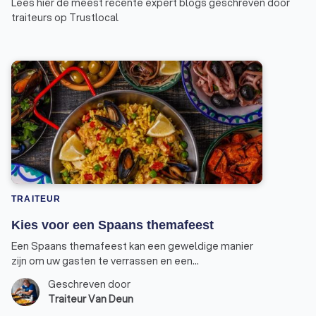
Lees hier de meest recente expert blogs geschreven door
traiteurs op Trustlocal
TRAITEUR
Kies voor een Spaans themafeest
Een Spaans themafeest kan een geweldige manier
zijn om uw gasten te verrassen en een
onvergetelijke ervaring te bezorgen. Of het nu bij u
Geschreven door
thuis is, in een feestzaal of een bedrijfsfeestje: een
Traiteur Van Deun
thema geeft extra sfeer en richting aan het