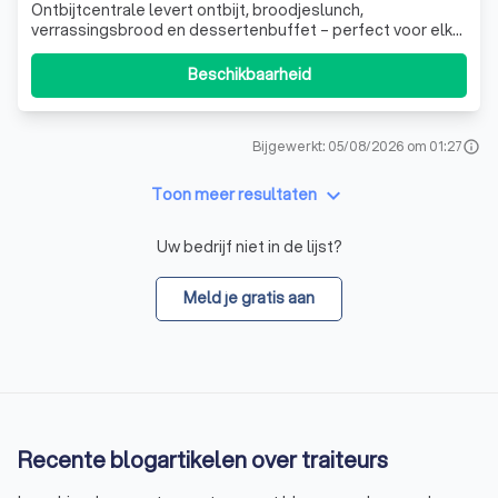
Ontbijtcentrale levert ontbijt, broodjeslunch,
verrassingsbrood en dessertenbuffet – perfect voor elk
moment, thuis of op het werk. Bestel eenvoudig en geniet!
Beschikbaarheid
Bijgewerkt: 05/08/2026 om 01:27
info
keyboard_arrow_down
Toon meer resultaten
Uw bedrijf niet in de lijst?
Meld je gratis aan
Recente blogartikelen over traiteurs