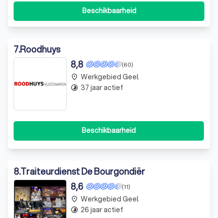
Beschikbaarheid
7
.
Roodhuys
8,8
(60)
Werkgebied Geel
place
37 jaar actief
timelapse
Beschikbaarheid
8
.
Traiteurdienst De Bourgondiër
8,6
(11)
Werkgebied Geel
place
26 jaar actief
timelapse