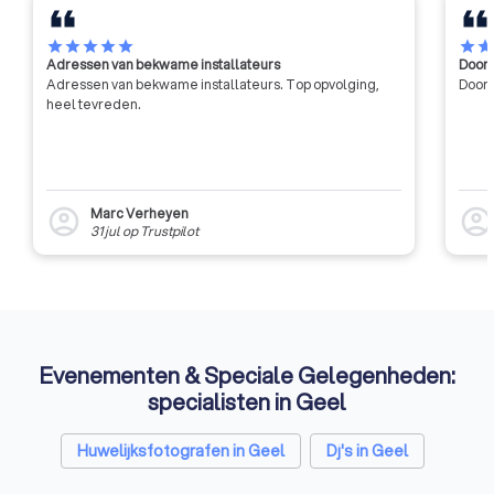
star
star
star
star
star
star
sta
Adressen van bekwame installateurs
Door 
Adressen van bekwame installateurs. Top opvolging,
Door 
heel tevreden.
Marc Verheyen
account_circle
account_circl
31 jul
op
Trustpilot
Evenementen & Speciale Gelegenheden:
specialisten in Geel
Huwelijksfotografen in Geel
Dj's in Geel