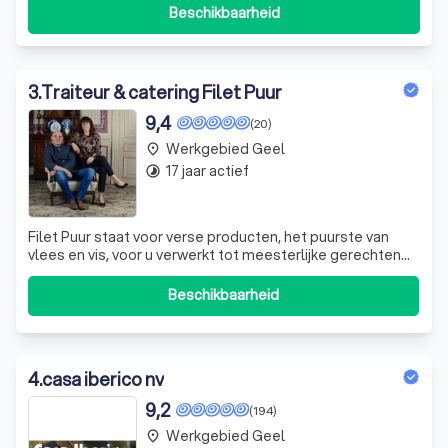
Beschikbaarheid
3
.
Traiteur & catering Filet Puur
9,4
(20)
Werkgebied Geel
place
17 jaar actief
timelapse
Filet Puur staat voor verse producten, het puurste van
vlees en vis, voor u verwerkt tot meesterlijke gerechten
om te feesten in culinaire luxe. Wij verzorgen uw trouw-,
doop-, communiefeest, ontbijt en jubileum van A tot Z op
Beschikbaarheid
onze feestlocatie Kasteel Meerlaer. Wij bieden een
professionele servic
4
.
casa iberico nv
9,2
(194)
Werkgebied Geel
place