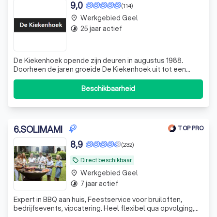
9,0
(114)
Werkgebied Geel
place
25 jaar actief
timelapse
De Kiekenhoek opende zijn deuren in augustus 1988.
Doorheen de jaren groeide De Kiekenhoek uit tot een
heus begrip in de streek, met een uitgebreid assortiment
dat zelden is gezien. Wij stellen kwaliteit voorop en
Beschikbaarheid
ontvangen onze klanten graag met een glimlach. Een
groot assortiment binnen- & buit
6
.
SOLIMAMI
TOP PRO
8,9
(232)
Direct beschikbaar
local_offer
Werkgebied Geel
place
7 jaar actief
timelapse
Expert in BBQ aan huis, Feestservice voor bruiloften,
bedrijfsevents, vipcatering. Heel flexibel qua opvolging,
steeds tevreden klanten