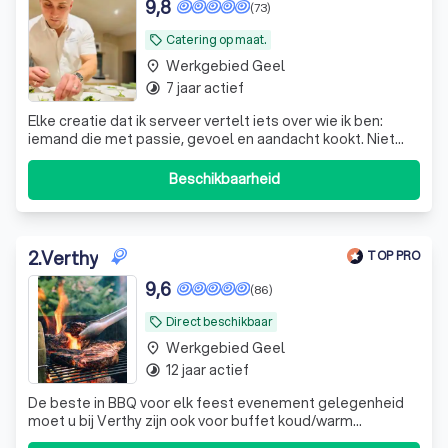
9,8
(73)
Catering op maat.
local_offer
Werkgebied Geel
place
7 jaar actief
timelapse
Elke creatie dat ik serveer vertelt iets over wie ik ben:
iemand die met passie, gevoel en aandacht kookt. Niet
voor de show, maar voor het moment dat u aan tafel zit —
en alles klopt.
Beschikbaarheid
2
.
Verthy
TOP PRO
9,6
(86)
Direct beschikbaar
local_offer
Werkgebied Geel
place
12 jaar actief
timelapse
De beste in BBQ voor elk feest evenement gelegenheid
moet u bij Verthy zijn ook voor buffet koud/warm
ontbijtmanden enzovoort…