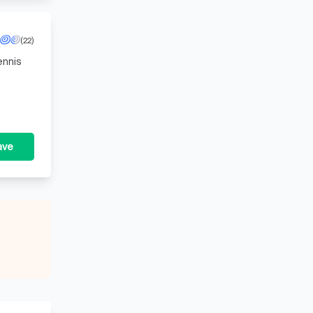
(22)
ennis
ave