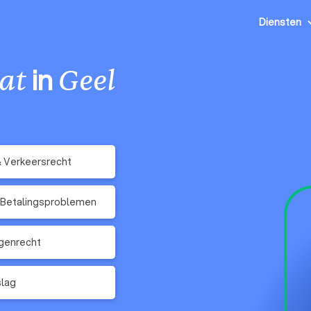
Diensten
in
at
Geel
& Verkeersrecht
 Betalingsproblemen
genrecht
slag