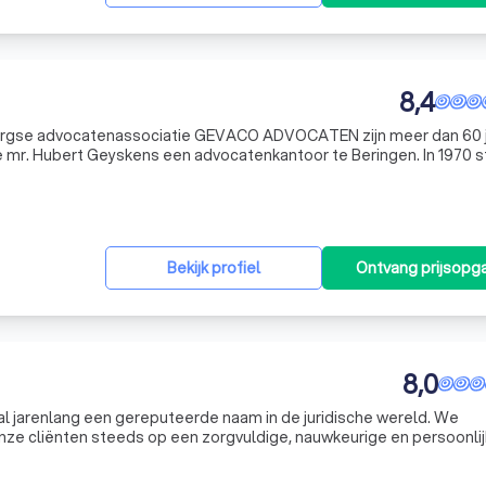
8,4
rgse advocatenassociatie GEVACO ADVOCATEN zijn meer dan 60 
lfons Vandeurzen één van de eerste advocatenassociaties in Limbu
Bekijk profiel
Ontvang prijsopg
8,0
l jarenlang een gereputeerde naam in de juridische wereld. We
ze cliënten steeds op een zorgvuldige, nauwkeurige en persoonli
rgt ervoor dat we telkens weer de best mogelijke strategie ontwi