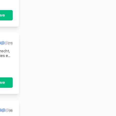
ave
(11)
recht,
ies en
ave
(8)