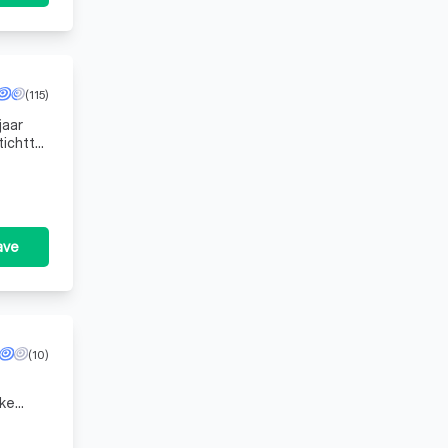
(115)
jaar
rg.
ave
(10)
jke
kkelen