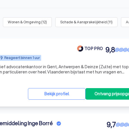
Wonen & Omgeving
(
12
)
Schade & Aansprakelijkheid
(
11
)
A
9,8
TOP PRO
Reageert binnen 1 uur
ief advocatenkantoor in Gent, Antwerpen & Deinze (Zulte) met top
particulieren over heel Vlaanderen bijstaat met hun vragen en
, vastgoedrecht en ondernemingsrecht in brede zin.
Bekijk profiel
Ontvang prijsopg
emiddeling Inge Borré
9,7