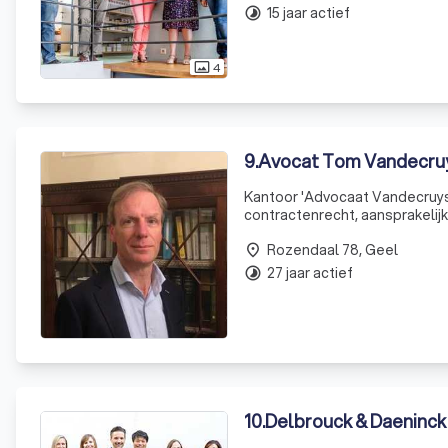
15 jaar actief
timelapse
4
photo_size_select_actual
9
.
Avocat Tom Vandecruy
Kantoor 'Advocaat Vandecruys'
contractenrecht, aansprakelij
juridische ondersteuning.
Rozendaal 78, Geel
place
27 jaar actief
timelapse
10
.
Delbrouck & Daeninc