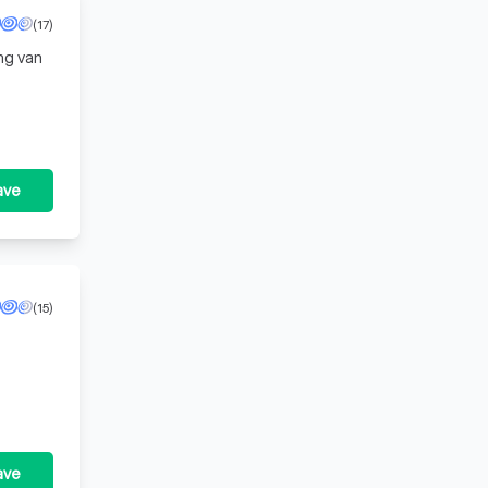
(17)
ng van
andelen
ave
(15)
ave