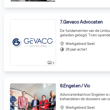
7
.
Gevaco Advocaten
De fundamenten van de Limbu
geleden gelegd. Toen opende mr. Hubert Geyskens een advocatenkantoor te Beringen. In 1970 stichtte
mr. Hubert Geyskens en mr. A
Werkgebied Geel
Onze naam ver
place
28 jaar actief
timelapse
3
photo_size_select_actual
8
.
Engelen / Vic
Advocatenkantoor Engelen is a
behandelen de dossiers van on
manier. Onze dossierkennis zo
Werkgebied Geel
voor ieder di
place