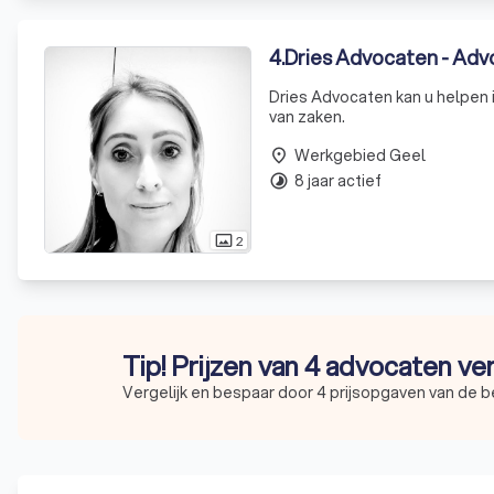
4
.
Dries Advocaten - Ad
Dries Advocaten kan u helpen
van zaken.
Werkgebied Geel
place
8 jaar actief
timelapse
2
photo_size_select_actual
Tip! Prijzen van 4 advocaten ve
Vergelijk en bespaar door 4 prijsopgaven van de 