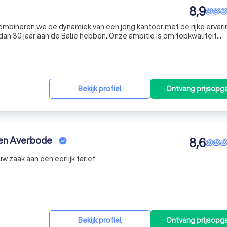
8,9
ineren we de dynamiek van een jong kantoor met de rijke ervari
an 30 jaar aan de Balie hebben. Onze ambitie is om topkwaliteit
n dat doen we door een persoonlijke aanpak van uw dossier. Wij beh
Bekijk profiel
Ontvang prijsopg
en Averbode
8,6
 zaak aan een eerlijk tarief
Bekijk profiel
Ontvang prijsopg