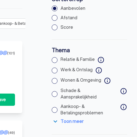
Aanbevolen
Afstand
ankoop- & Betalingsproblemen
(
7
)
Ondernemen & Zakelijk
(
15
)
Score
Thema
(101)
Relatie & Familie
info
Werk & Ontslag
info
Wonen & Omgeving
info
Schade &
info
Aansprakelijkheid
ave
Aankoop- &
info
Betalingsproblemen
expand_more
Toon meer
(49)