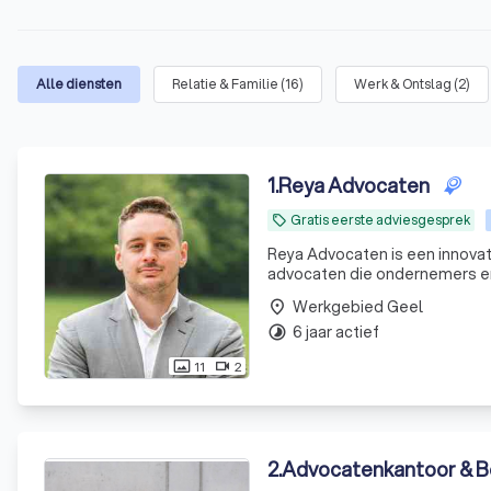
Alle diensten
Relatie & Familie
(
16
)
Werk & Ontslag
(
2
)
1
.
Reya Advocaten
Gratis eerste adviesgesprek
local_offer
Reya Advocaten is een innovat
advocaten die ondernemers en 
problemen rond verkeersrecht
Werkgebied Geel
place
6 jaar actief
timelapse
11
2
photo_size_select_actual
videocam
2
.
Advocatenkantoor & B