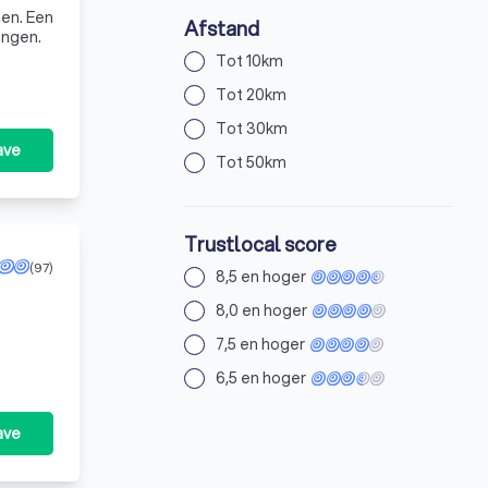
Afstand
ingen.
Tot 10km
Tot 20km
Tot 30km
ave
Tot 50km
Trustlocal score
(97)
8,5 en hoger
8,0 en hoger
7,5 en hoger
6,5 en hoger
ave