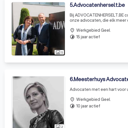
5
.
Advocatenherselt.be
Bij ADVOCATENHERSELT.BE comb
onze advocaten, die elk meer d
dienstverlening te leveren, e
Werkgebied Geel
uw zaa
place
15 jaar actief
timelapse
5
photo_size_select_actual
6
.
Meesterhuys Advocat
Advocaten met een hart voor uw
Werkgebied Geel
place
10 jaar actief
timelapse
2
photo_size_select_actual