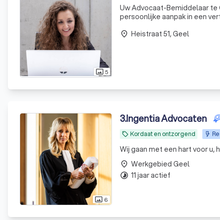
Uw Advocaat-Bemiddelaar te Geel, Uw professionele partner voor uw juridische vrage
persoonlijke aanpak in een ve
Heistraat 51, Geel
place
5
photo_size_select_actual
3
.
Ingentia Advocaten
Kordaat en ontzorgend
Re
local_offer
Wij gaan met een hart voor u, h
Werkgebied Geel
place
11 jaar actief
timelapse
6
photo_size_select_actual