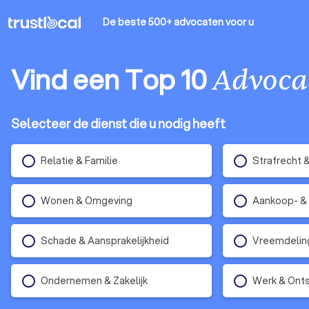
De beste 500+ advocaten
voor u
Vind een Top 10
Advoca
Selecteer de dienst die u nodig heeft
Relatie & Familie
Strafrecht 
Wonen & Omgeving
Aankoop- &
Schade & Aansprakelijkheid
Vreemdelin
Ondernemen & Zakelijk
Werk & Ont