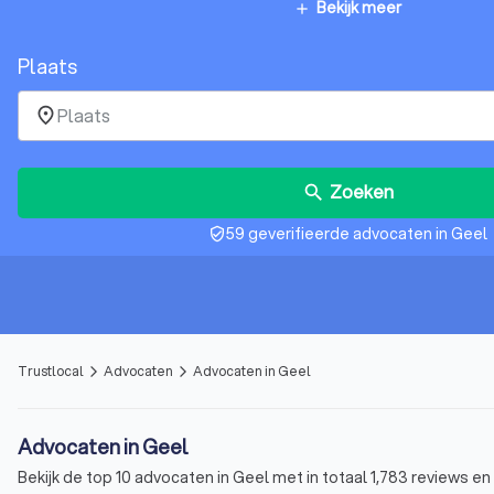
Bekijk meer
add
Plaats
place
Zoeken
search
59 geverifieerde advocaten in Geel
verified_user
Trustlocal
Advocaten
Advocaten in Geel
arrow_forward_ios
arrow_forward_ios
Advocaten in Geel
Bekijk de top 10 advocaten in Geel met in totaal 1,783 reviews en