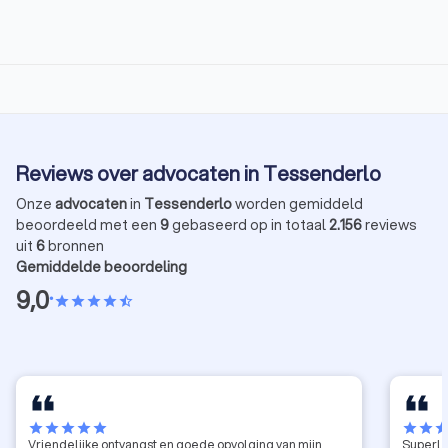
Reviews over advocaten in Tessenderlo
Onze
advocaten
in
Tessenderlo
worden gemiddeld
beoordeeld met een
9
gebaseerd op in totaal
2.156
reviews
uit
6
bronnen
Gemiddelde beoordeling
9,0
•
star
star
star
star
star_half
star
star
star
star
star
star
star
sta
Vriendelijke ontvangst en goede opvolging van mijn
Superle