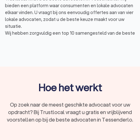
bieden een platform waar consumenten en lokale advocaten
elkaar vinden. U vraagt bij ons eenvoudig offertes aan van vier
lokale advocaten, zodat u de beste keuze maakt voor uw
situatie.
Wij hebben zorgvuldig een top 10 samengesteld van de beste
advocaten uit Tessenderlo. Gemiddeld hebben de advocaten
een Trustlocal Score van 8.7 gebaseerd op 2,208 reviews.
Vergelijk vandaag nog gratis vier offertes via Trustlocal.
Wat is een advocaat en wat doet een
advocaat?
Hoe het werkt
Een advocaat is een juridisch specialist die u bijstaat in allerlei
juridische kwesties. Dit varieert van het geven van advies en
Op zoek naar de meest geschikte advocaat voor uw
het opstellen van contracten tot het vertegenwoordigen in
opdracht? Bij Trustlocal vraagt u gratis en vrijblijvend
een rechtszaak. Advocaten in Tessenderlo zijn er in vele
soorten en maten, elk met hun eigen specialisatie. Een
voorstellen op bij de beste advocaten in Tessenderlo.
advocaat in familierecht staat u bijvoorbeeld bij bij een
echtscheiding, terwijl een advocaat in arbeidsrecht u helpt bij
een conflict met uw werkgever. Het is belangrijk om een