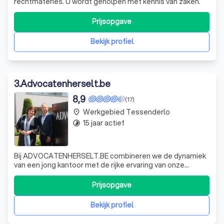
rechtmateries. U wordt geholpen met kennis van zaken.
Prijsopgave
Bekijk profiel
3
.
Advocatenherselt.be
8,9
(17)
Werkgebied Tessenderlo
place
15 jaar actief
timelapse
Bij ADVOCATENHERSELT.BE combineren we de dynamiek
van een jong kantoor met de rijke ervaring van onze
advocaten, die elk meer dan 30 jaar aan de Balie hebben.
Onze ambitie is om topkwaliteit dienstverlening te
Prijsopgave
leveren, en dat doen we door een persoonlijke aanpak van
uw dossier. Wij behandelen uw zaa
Bekijk profiel