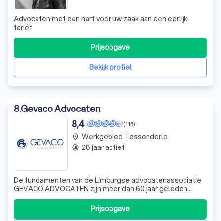
Advocaten met een hart voor uw zaak aan een eerlijk
tarief
Prijsopgave
Bekijk profiel
8
.
Gevaco Advocaten
8,4
(115)
Werkgebied Tessenderlo
place
28 jaar actief
timelapse
De fundamenten van de Limburgse advocatenassociatie
GEVACO ADVOCATEN zijn meer dan 60 jaar geleden
gelegd. Toen opende mr. Hubert Geyskens een
advocatenkantoor te Beringen. In 1970 stichtte mr. Hubert
Prijsopgave
Geyskens en mr. Alfons Vandeurzen één van de eerste