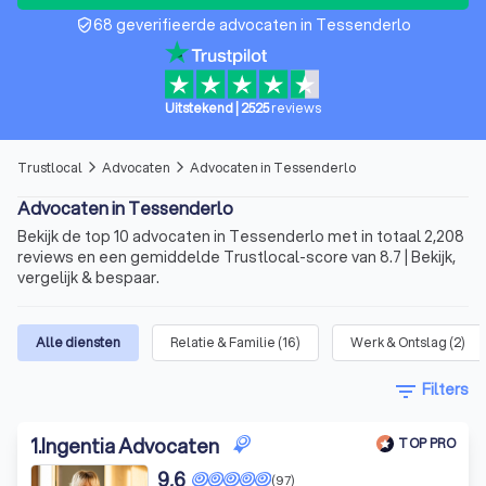
68 geverifieerde advocaten in Tessenderlo
verified_user
Uitstekend
|
2525
reviews
Trustlocal
Advocaten
Advocaten in Tessenderlo
arrow_forward_ios
arrow_forward_ios
Advocaten in Tessenderlo
Bekijk de top 10 advocaten in Tessenderlo met in totaal 2,208
reviews en een gemiddelde Trustlocal-score van 8.7 | Bekijk,
vergelijk & bespaar.
Alle diensten
Relatie & Familie
(
16
)
Werk & Ontslag
(
2
)
filter_list
Filters
1
.
Ingentia Advocaten
TOP PRO
9,6
(97)