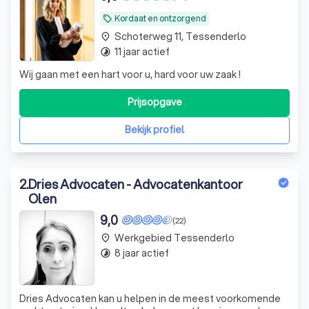
Kordaat en ontzorgend
local_offer
Schoterweg 11, Tessenderlo
place
11 jaar actief
timelapse
Wij gaan met een hart voor u, hard voor uw zaak !
Prijsopgave
Bekijk profiel
2
.
Dries Advocaten - Advocatenkantoor
Olen
9,0
(22)
Werkgebied Tessenderlo
place
8 jaar actief
timelapse
Dries Advocaten kan u helpen in de meest voorkomende