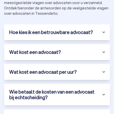
eigendomsrechten, contractuele verplichtingen en
meestgestelde vragen over advocaten voor u verzameld.
vastgoedontwikkelingen.
Ontdek hieronder de antwoorden op de veelgestelde vragen
over advocaten in Tessenderlo.
Huurrecht
Een
advocaat huurrecht
in Tessenderlo is uw partner bij
Hoe kies ik een betrouwbare advocaat?
conflicten tussen huurders en verhuurders, geschillen over
huurcontracten, huurprijzen, onderhoudsverplichtingen en
ontruimingsprocedures. Zij adviseren u over uw rechten en
Wat kost een advocaat?
verplichtingen onder de huurwetgeving.
Jeugdrecht
Wat kost een advocaat per uur?
Advocaten gespecialiseerd in
jeugdrecht
in Tessenderlo
verlenen juridische bijstand aan zowel minderjarigen en
jongvolwassenen, als aan ouders en voogden. Zij behandelen
Wie betaalt de kosten van een advocaat
zaken zoals jeugdstrafrecht, uithuisplaatsingen, gezag en
bij echtscheiding?
omgangsregelingen, en kinderbeschermingsmaatregelen.