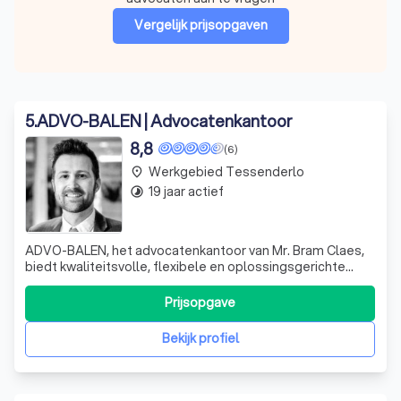
Vergelijk prijsopgaven
5
.
ADVO-BALEN | Advocatenkantoor
8,8
(6)
Werkgebied Tessenderlo
place
19 jaar actief
timelapse
ADVO-BALEN, het advocatenkantoor van Mr. Bram Claes,
biedt kwaliteitsvolle, flexibele en oplossingsgerichte
juridische diensten op maat aan particulieren en aan
cliënten uit de ondernemerswereld. De dienstverlening
Prijsopgave
richt zich op een aantal rechtsdomeinen, zodat
ontwikkelingen nauwgezet kunnen opg
Bekijk profiel