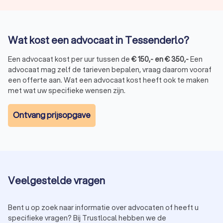
namelijk alles over arbeidsrecht om zo u het beste advies te
geven over welke rechten u als werknemer heeft. Staat u
tegenover uw werkgever in de rechtbank? Dan staat de
arbeidsrechtadvocaat u bij om uw belangen te behartigen.
Wat kost een advocaat in Tessenderlo?
Een advocaat kost per uur tussen de
€
150
,-
en
€
350
,-
Een
Strafrecht
advocaat mag zelf de tarieven bepalen, vraag daarom vooraf
een offerte aan. Wat een advocaat kost heeft ook te maken
Bent u verdachte in een strafzaak? Dan zijn er verschillende
met wat uw specifieke wensen zijn.
juridische kwesties waar u mee te maken krijgt. Het is dan ook
verstandig om gelijk een
advocaat strafrecht
te zoeken. Een
strafrechtadvocaat in Tessenderlo adviseert u onder andere
Ontvang prijsopgave
over uw rechten en plichten. Daarnaast probeert de advocaat
te zorgen voor een zo goed mogelijke uitkomst voor u.
Vastgoedrecht
Veelgestelde vragen
Een
advocaat vastgoedrecht
in Tessenderlo behandelt
juridische kwesties met betrekking tot vastgoedtransacties,
eigendomsrechten, hypotheekrecht, huurgeschillen en
Bent u op zoek naar informatie over advocaten of heeft u
bouwprojecten. Zij staan u bij in geschillen over
specifieke vragen? Bij Trustlocal hebben we de