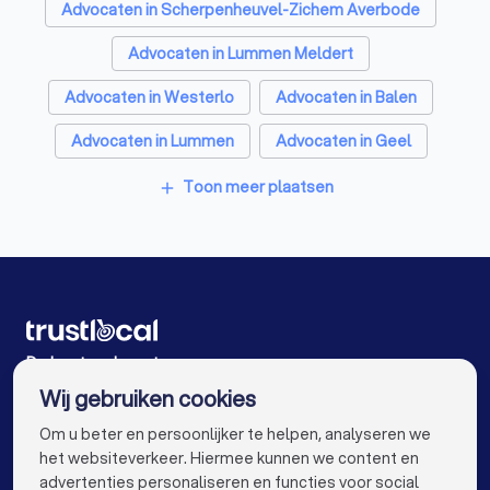
opleiding. Zo bent u er zeker van dat u een weloverwogen
Personal trainers in Tessenderlo
Advocaten in Scherpenheuvel-Zichem Averbode
keuze maakt.
Advocaten in Lummen Meldert
Of u nu op zoek bent naar een advocaat in strafrecht, in
familierecht of een advocaat voor een arbeidsconflict, bij
Advocaten in Westerlo
Advocaten in Balen
Trustlocal vindt u de beste advocaten in Tessenderlo.
Advocaten in Lummen
Advocaten in Geel
Advocaten in Leopoldsburg
Advocaten in Mol
Toon meer plaatsen
add
Advocaten in Antwerpen
Advocaten in Gent
Advocaten in Brugge
Advocaten in Leuven
Advocaten in Aalst
Advocaten in Mechelen
Advocaten in Kortrijk
Advocaten in Hasselt
De beste advocaten voor u
Wij gebruiken cookies
Advocaten in Sint-Niklaas
Advocaten in Genk
info@trustlocal.be
Om u beter en persoonlijker te helpen, analyseren we
Advocaten in Roeselare
Advocaten in Beveren
het websiteverkeer. Hiermee kunnen we content en
advertenties personaliseren en functies voor social