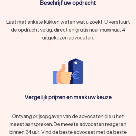
biedt ondersteuning bij de emotionele en juridische aspecten
Beschrijf uw opdracht
van uw zaak.
Laat met enkele klikken weten wat u zoekt. U verstuurt
Bedrijfsvoering & ondernemingen
de opdracht veilig, direct en gratis naar maximaal 4
Een faillissement kan ingewikkeld zijn. Zeker als u zelf niet
uitgekozen advocaten.
beschikt over de juiste kennis. Daarom is een
faillissementadvocaat in Tessenderlo van onschatbare
waarde. Een faillissementadvocaat is gespecialiseerd in het
oplossen van zaken met schuldeisers, stelt een
faillissementsplan op en beschermt uw belangen. Door hun
diepgaande kennis van het faillissementsrecht zorgen zij
ervoor dat u de juiste stappen onderneemt en een sterke
verdediging heeft tijdens een rechtszaak.
Vergelijk prijzen en maak uw keuze
Zakelijke kwesties & ondernemingen
Ontvang prijsopgaven van de advocaten die u het
Ingewikkelde situaties zoals faillissementen vereisen
meest aanspreken. De meeste advocaten reageren
gespecialiseerde kennis. Een advocaat faillissement in
Tessenderlo helpt u bij het omgaan met schuldeisers, stelt
binnen 24 uur. Vind de beste advocaat met de beste