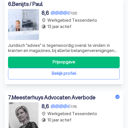
6
.
Benijts / Paul
8,6
(22)
Werkgebied Tessenderlo
place
13 jaar actief
timelapse
Juridisch “advies” is tegenwoordig overal te vinden: in
kranten en magazines, bij allerlei belangenverenigingen
en – natuurlijk – op het internet. Net zoals medisch
“advies”. Toch is het geen goed idee om op het internet
Prijsopgave
te vertrouwen wanneer u ernstig ziek bent, en evenmin
wanneer u ernstige juridi
Bekijk profiel
7
.
Meesterhuys Advocaten Averbode
8,6
(15)
Werkgebied Tessenderlo
place
10 jaar actief
timelapse