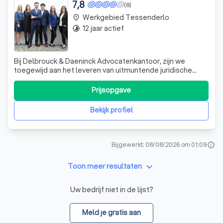
7,8
(8)
Werkgebied Tessenderlo
place
12 jaar actief
timelapse
Bij Delbrouck & Daeninck Advocatenkantoor, zijn we
toegewijd aan het leveren van uitmuntende juridische
diensten. Onze expertise strekt zich uit over een breed
scala aan juridische gebieden, waardoor we in staat zijn
Prijsopgave
om u te voorzien van het advies en de ondersteuning die u
nodig heeft. We ondersche
Bekijk profiel
Bijgewerkt: 08/08/2026 om 01:09
info
keyboard_arrow_down
Toon meer resultaten
Uw bedrijf niet in de lijst?
Meld je gratis aan