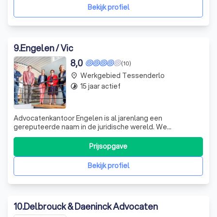
advocatenassociaties in Limburg. Onze naam ver
Bekijk profiel
9
.
Engelen / Vic
8,0
(10)
Werkgebied Tessenderlo
place
15 jaar actief
timelapse
Advocatenkantoor Engelen is al jarenlang een
gereputeerde naam in de juridische wereld. We
behandelen de dossiers van onze cliënten steeds op een
zorgvuldige, nauwkeurige en persoonlijke manier. Onze
Prijsopgave
dossierkennis zorgt ervoor dat we telkens weer de best
mogelijke strategie ontwikkelen voor ieder di
Bekijk profiel
10
.
Delbrouck & Daeninck Advocaten