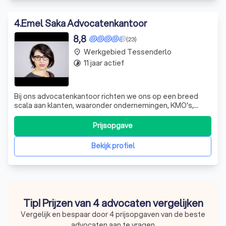
4
.
Emel Saka Advocatenkantoor
8,8
(23)
Werkgebied Tessenderlo
place
11 jaar actief
timelapse
Bij ons advocatenkantoor richten we ons op een breed
scala aan klanten, waaronder ondernemingen, KMO's,
zelfstandigen en particulieren. Onze jarenlange ervaring
over verschillende rechtsdomeinen heen, stelt ons in
Prijsopgave
staat om diensten te verlenen in materies zoals
familierecht, strafrecht, burgerlijk r
Bekijk profiel
Tip! Prijzen van 4 advocaten vergelijken
Vergelijk en bespaar door 4 prijsopgaven van de beste
advocaten aan te vragen