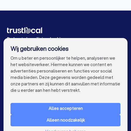
Beveiligingsbedrijven in Schilde
Beveiligingsbedrijven in Brasschaat
Beveiligingsbedrijven in Zandhoven
Beveiligingsbedrijven in Mechelen
De beste beveiligingsbedrijven voor u
Wij gebruiken cookies
Beveiligingsbedrijven in Gent
info@trustlocal.be
Om u beter en persoonlijker te helpen, analyseren we
Beveiligingsbedrijven in Brugge
het websiteverkeer. Hiermee kunnen we content en
advertenties personaliseren en functies voor social
Beveiligingsbedrijven in Leuven
media bieden. Deze gegevens worden gedeeld met
onze partners en zij kunnen dit aanvullen met informatie
Beveiligingsbedrijven in Aalst
keyboard_arrow_down
VOOR PARTICULIEREN
die u eerder aan hen hebt verstrekt.
Beveiligingsbedrijven in Kortrijk
keyboard_arrow_down
VOOR BEDRIJVEN
Beveiligingsbedrijven in Hasselt
Alles accepteren
keyboard_arrow_down
OVER TRUSTLOCAL
Beveiligingsbedrijven in Sint-Niklaas
Alleen noodzakelijk
LAND
Nederland