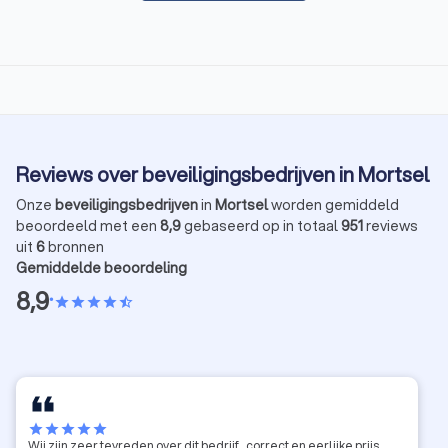
Reviews over beveiligingsbedrijven in Mortsel
Onze
beveiligingsbedrijven
in
Mortsel
worden gemiddeld
beoordeeld met een
8,9
gebaseerd op in totaal
951
reviews
uit
6
bronnen
Gemiddelde beoordeling
8,9
•
star
star
star
star
star_half
star
star
star
star
star
Wij zijn zeer tevreden over dit bedrijf , correct en eerlijke prijs .