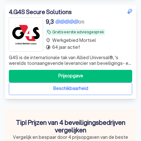
4
.
G4S Secure Solutions
9,3
(21)
Gratis eerste adviesgesprek
local_offer
Werkgebied Mortsel
place
64 jaar actief
timelapse
G4S is de internationale tak van Allied Universal®, 's
werelds toonaangevende leverancier van beveiligings- en
facilitaire diensten en een vertrouwde partner voor meer
dan 400 van de Fortune 500-bedrijven. Het bedrijf levert
Prijsopgave
ongeëvenaarde klantrelaties, innovatieve oplossingen,
geavanceerde slimme t
Beschikbaarheid
Tip! Prijzen van 4 beveiligingsbedrijven
vergelijken
Vergelijk en bespaar door 4 prijsopgaven van de beste