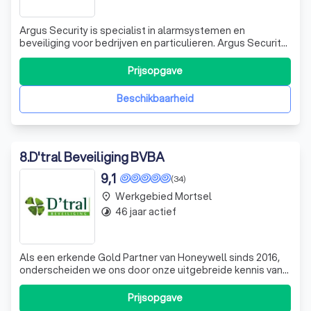
Argus Security is specialist in alarmsystemen en
beveiliging voor bedrijven en particulieren. Argus Security
levert kwalitatieve alarm systemen en oplossingen voor
beveiliging. Al sinds 1986 staat ons beveiligingsbedrijf
Prijsopgave
garant voor een persoonlijke en efficiënte aanpak in de
beveiliging. Met reeds
Beschikbaarheid
8
.
D'tral Beveiliging BVBA
9,1
(34)
Werkgebied Mortsel
place
46 jaar actief
timelapse
Als een erkende Gold Partner van Honeywell sinds 2016,
onderscheiden we ons door onze uitgebreide kennis van
het Honeywell-assortiment en onze onberispelijke
service. We zijn gespecialiseerd in het bieden van op maat
Prijsopgave
gemaakte veiligheidsoplossingen, variërend van