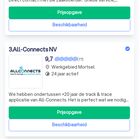
persoonlijk advies, alarmsystemen op maat.
Prijsopgave
Beschikbaarheid
3
.
All-Connects NV
9,7
(77)
Werkgebied Mortsel
place
24 jaar actief
timelapse
We hebben ondertussen +20 jaar de track & trace
applicatie van All-Connects. Het is perfect wat we nodig
hadden. Een login en wat uitleg. Meer hadden mijn
medewerkers niet nodig. Super service!
Prijsopgave
Beschikbaarheid