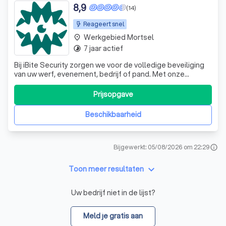
8,9
(14)
Reageert snel
Werkgebied Mortsel
place
7 jaar actief
timelapse
Bij iBite Security zorgen we voor de volledige beveiliging
van uw werf, evenement, bedrijf of pand. Met onze
geavanceerde technologieën en jarenlange expertise
bieden we maatwerkoplossingen die maximale veiligheid
Prijsopgave
garanderen. Onze Diensten 🔒 Alarmbeveiliging Bescherm
uw eigendommen met geavanceerd
Beschikbaarheid
Bijgewerkt: 05/08/2026 om 22:29
info
keyboard_arrow_down
Toon meer resultaten
Uw bedrijf niet in de lijst?
Meld je gratis aan