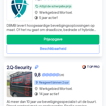
Altijd de scherpste prijs
local_offer
Werkgebied Mortsel
place
5 jaar actief
timelapse
DBMB levert hoogwaardige beveiligingsoplossingen op
maat. Of het nu gaat om draadloze, bedrade of hybride
alarmsystemen, wij zorgen voor een veilige en
betrouwbare installatie, aangepast aan uw specifieke
Prijsopgave
wensen en situatie. Kies voor kwaliteit en expertise.
Beschikbaarheid
2
.
Q-Security
TOP PRO
9,8
(28)
Reageert binnen 2 uur
Werkgebied Mortsel
place
14 jaar actief
timelapse
Al meer dan 10 jaar uw beveiligingsspecialist uit de buurt.
Direct contact met uw zaakvoerder. Snelle service,