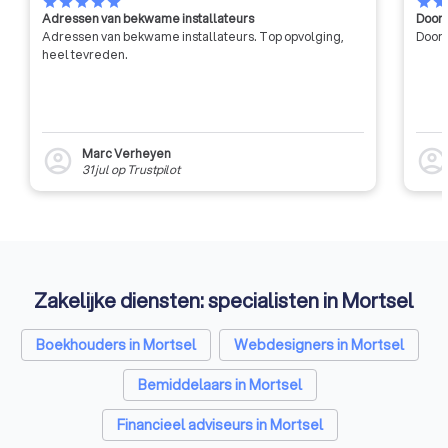
star
star
star
star
star
star
sta
Adressen van bekwame installateurs
Door 
Adressen van bekwame installateurs. Top opvolging,
Door 
heel tevreden.
Marc Verheyen
account_circle
account_circl
31 jul
op
Trustpilot
Zakelijke diensten: specialisten in Mortsel
Boekhouders in Mortsel
Webdesigners in Mortsel
Bemiddelaars in Mortsel
Financieel adviseurs in Mortsel