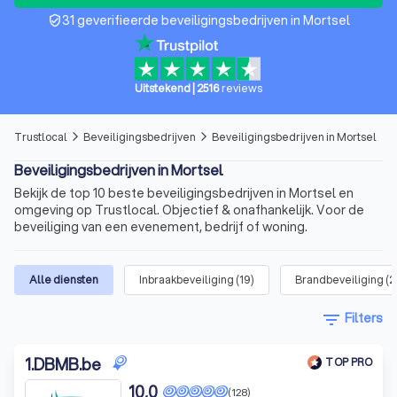
31 geverifieerde beveiligingsbedrijven in Mortsel
verified_user
Uitstekend
|
2516
reviews
Trustlocal
Beveiligingsbedrijven
Beveiligingsbedrijven in Mortsel
arrow_forward_ios
arrow_forward_ios
Beveiligingsbedrijven in Mortsel
Bekijk de top 10 beste beveiligingsbedrijven in Mortsel en
omgeving op Trustlocal. Objectief & onafhankelijk. Voor de
beveiliging van een evenement, bedrijf of woning.
Alle diensten
Inbraakbeveiliging
(
19
)
Brandbeveiliging
(
2
filter_list
Filters
1
.
DBMB.be
TOP PRO
10,0
(128)