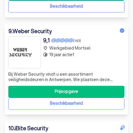
bewakingscamera's tot kluizenkamers.
Beschikbaarheid
9
.
Weber Security
9,1
(143)
Werkgebied Mortsel
place
19 jaar actief
timelapse
Bij Weber Security vindt u een assortiment
veiligheidsdeuren in Antwerpen. We plaatsen deze
deuren dagelijks in heel de regio en hebben zowel
brandwerende als anti-inbraakdeuren in ons assortiment.
Prijsopgave
Onze installateurs zijn ware vakmannen en vervangen
binnen een dag uw oude deur voor een veiligheidsde
Beschikbaarheid
10
.
iBite Security