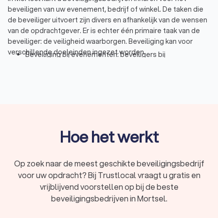
beveiligen van uw evenement, bedrijf of winkel. De taken die
de beveiliger uitvoert zijn divers en afhankelijk van de wensen
van de opdrachtgever. Er is echter één primaire taak van de
beveiliger: de veiligheid waarborgen. Beveiliging kan voor
verschillende doeleinden ingezet worden.
Beveiliging bij evenementen: beveiligers bij
evenementen zoals festivals, concerten of
sportevenementen hebben vaak meerdere functies.
Evenementenbeveiliging gaat om toezicht houden en
het herkennen en inschatten van gevaarlijke situaties.
Beveiliging bij winkels: beveiligers bij winkels staan vaak
bij de entree en uitgang en letten daarbij op verdachte
omstandigheden en afwijkend gedrag van bezoekers.
Hoe het werkt
Winkelbeveiliging is er om winkeldiefstal tegen te gaan.
Beveiliging van personen: persoonsbeveiliging gaat om
de veiligheid van een persoon, vaak een VIP. Wanneer
Op zoek naar de meest geschikte beveiligingsbedrijf
een persoon zich niet veilig voelt in bepaalde situaties,
voor uw opdracht? Bij Trustlocal vraagt u gratis en
dan kan het inhuren van persoonsbeveiliging uitkomst
vrijblijvend voorstellen op bij de beste
bieden.
Inbraakbeveiliging: de beveiliging van een woning of
beveiligingsbedrijven in Mortsel.
bedrijf tegen inbraken kan op verschillende manieren