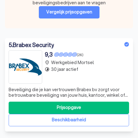
beveiligingsbedrijven aan te vragen
Vergelijk prijsopgaven
5
.
Brabex Security
9,3
(26)
Werkgebied Mortsel
place
30 jaar actief
timelapse
Beveiliging die je kan vertrouwen Brabex bv zorgt voor
betrouwbare beveiliging van jouw huis, kantoor, winkel of
bedrijfsgebouw. Je maakt jezelf zorgen over veiligheid of
je hebt een inbraak gehad of een ander crimineel voorval?
Prijsopgave
Je wilt problemen voorkomen en niet genezen? Dan ben
je bij Brabex en o
Beschikbaarheid