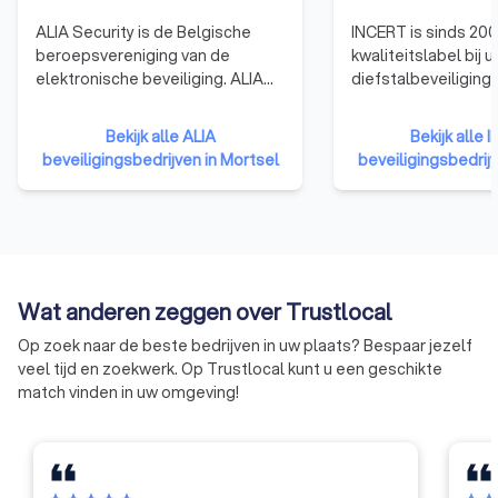
ALIA Security is de Belgische
INCERT is sinds 200
beroepsvereniging van de
kwaliteitslabel bij u
elektronische beveiliging. ALIA
diefstalbeveiliging
Security vertegenwoordigt de
gebouwen en voertu
installateurs, de fabrikanten en
België. Om uw woni
Bekijk alle ALIA
Bekijk alle 
de distributeurs inzake
beschermen tegen d
beveiligingsbedrijven in Mortsel
beveiligingsbedrijv
inbraakdetectie, branddetectie,
inbraak, moet u op 
toegangscontrole en
betrouwbare beveil
camerabewaking.
kunnen rekenen. He
label certificeert i
die blijk geven van
die beantwoorden 
Wat anderen zeggen over Trustlocal
hoog serviceniveau
certificeert ook de
Op zoek naar de beste bedrijven in uw plaats? Bespaar jezelf
gebruikt worden en
veel tijd en zoekwerk. Op Trustlocal kunt u een geschikte
alarmcentrales die 
match vinden in uw omgeving!
het beheer en de a
van de alarmen die
automatisch binnenk