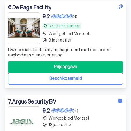
6
.
De Page Facility
9,2
(4)
Direct beschikbaar
local_offer
Werkgebied Mortsel
place
9 jaar actief
timelapse
Uw specialist in facility management met een breed
aanbod aan dienstverlening
Prijsopgave
Beschikbaarheid
7
.
Argus Security BV
9,2
(12)
Werkgebied Mortsel
place
12 jaar actief
timelapse