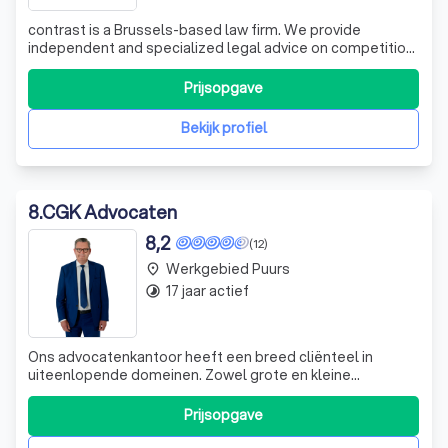
contrast is a Brussels-based law firm. We provide
independent and specialized legal advice on competition
& EU, corporate, M&A, commercial, privacy & data
protection. Our services include full conflict management
Prijsopgave
support.
Bekijk profiel
8
.
CGK Advocaten
8,2
(12)
Werkgebied Puurs
place
17 jaar actief
timelapse
Ons advocatenkantoor heeft een breed cliënteel in
uiteenlopende domeinen. Zowel grote en kleine
ondernemingen als particulieren doen beroep op onze
diensten. Ook voor legal interim management zijn wij
Prijsopgave
inzetbaar. Door de jaren heen hebben onze vennoten en
medewerkers van ons advocatenkantoor in Antwe