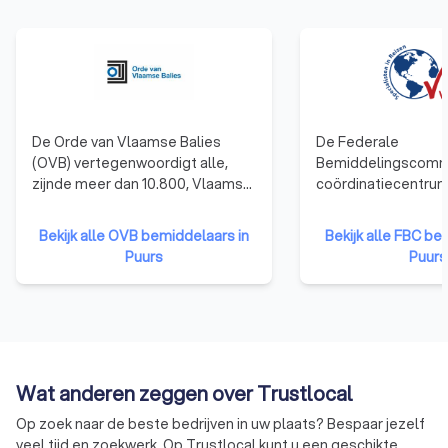
De Orde van Vlaamse Balies
De Federale
(OVB) vertegenwoordigt alle,
Bemiddelingscommi
zijnde meer dan 10.800, Vlaamse
coördinatiecentrum
advocaten en behartigt als
officiële beleidsui
beroepsorganisatie de belangen
beleidsbeïnvloede
Bekijk alle OVB bemiddelaars in
Bekijk alle FBC be
van de advocatuur in haar
voor bemiddeling in
Puurs
Puurs
contacten met de overheden.
FBC staat als enige 
erkenning van oplei
permanente vormin
erkenning van de b
Wat anderen zeggen over Trustlocal
Op zoek naar de beste bedrijven in uw plaats? Bespaar jezelf
veel tijd en zoekwerk. Op Trustlocal kunt u een geschikte