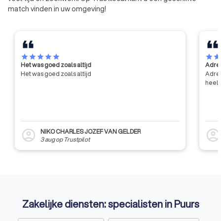
match vinden in uw omgeving!
star
star
star
star
star
star
sta
Het was goed zoals altijd
Adres
Het was goed zoals altijd
Adres
heel 
NIKO CHARLES JOZEF VAN GELDER
account_circle
account_circl
3 aug
op
Trustpilot
Zakelijke diensten: specialisten in Puurs