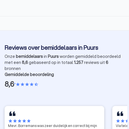
Reviews over bemiddelaars in Puurs
Onze
bemiddelaars
in
Puurs
worden gemiddeld beoordeeld
met een
8,6
gebaseerd op in totaal
1.257
reviews uit
6
bronnen
Gemiddelde beoordeling
8,6
•
star
star
star
star
star_half
star
star
star
star
star
star
star
sta
Mevr. Borremans was zeer duidelijk en correct bij mijn
Via tele