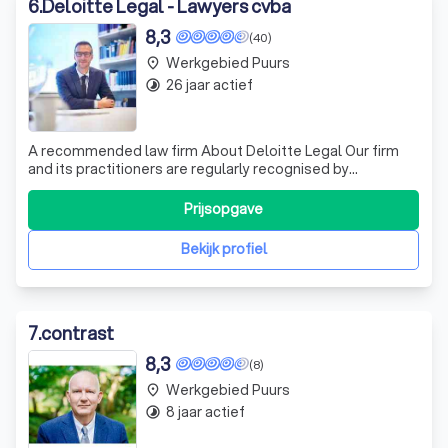
6
.
Deloitte Legal - Lawyers cvba
8,3
(40)
Werkgebied Puurs
place
26 jaar actief
timelapse
A recommended law firm About Deloitte Legal Our firm
and its practitioners are regularly recognised by
respected legal directories for the quality of our services
as a Belgian firm.
Prijsopgave
Bekijk profiel
7
.
contrast
8,3
(8)
Werkgebied Puurs
place
8 jaar actief
timelapse