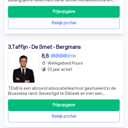
werken de advocaten nauw samen. Elk dossier wordt
gezamenlijk – en strikt vertrouwelijk – besproken op het
Prijsopgave
interne advocatenoverleg. Deze aanpak vergroot de
kwaliteit van de dossiers. Zes advocat
Bekijk profiel
3
.
Taffijn - De Smet - Bergmans
8,6
(9)
Werkgebied Puurs
place
23 jaar actief
timelapse
TDsB is een allround advocatenkantoor gesitueerd in de
Brusselse rand. Gevestigd te Dilbeek en met een
bijkantoor in het centrum van Halle, bevinden wij ons in het
hart van de regio’s Brussel en Halle-Vilvoorde. Het
Prijsopgave
kantoor is vlot bereikbaar via de grote invalswegen rond
Brussel en tevens via openb
Bekijk profiel