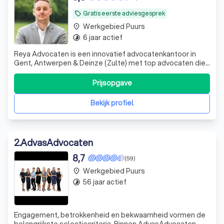
Gratis eerste adviesgesprek
local_offer
Werkgebied Puurs
place
6 jaar actief
timelapse
Reya Advocaten is een innovatief advocatenkantoor in
Gent, Antwerpen & Deinze (Zulte) met top advocaten die
ondernemers en particulieren over heel Vlaanderen
bijstaat met hun vragen en problemen rond verkeersrecht,
Prijsopgave
vastgoedrecht en ondernemingsrecht in brede zin.
Bekijk profiel
2
.
AdvasAdvocaten
8,7
(59)
Werkgebied Puurs
place
56 jaar actief
timelapse
Engagement, betrokkenheid en bekwaamheid vormen de
belangrijkste selectiecriteria. Binnen AdvasAdvocaten