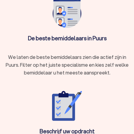
mediators of bemiddelaars in Puurs hebben een gemiddelde
Trustlocal-score van een 8.5. Welke mediator u ook kiest, via
Trustlocal maakt u een goede keuze voor de mediation. We
kunnen u ook helpen door direct prijsopgaven aan te vragen
bij verschillende mediators. Zo kunt u eenvoudig de
mediators vergelijken en de mediator kiezen die bij u past.
De beste bemiddelaars in Puurs
We laten de beste bemiddelaars zien die actief zijn in
Puurs. Filter op het juiste specialisme en kies zelf welke
bemiddelaar u het meeste aanspreekt.
Beschrijf uw opdracht