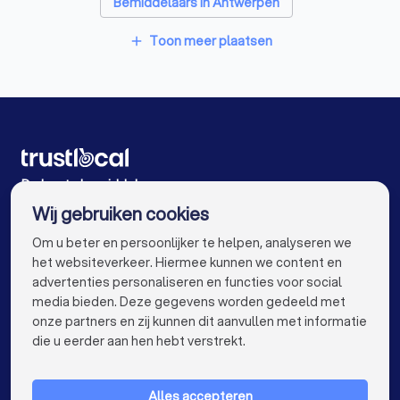
Bemiddelaars in Antwerpen
Bemiddelaars in Sint-Katelijne-Waver
Toon meer plaatsen
add
Bemiddelaars in Lier
Bemiddelaars in Aalst
Bemiddelaars in Dilbeek Groot-Bijgaarden
Bemiddelaars in Putte
Bemiddelaars in Gent
Bemiddelaars in Brugge
Bemiddelaars in Leuven
De beste bemiddelaars voor u
Wij gebruiken cookies
Bemiddelaars in Mechelen
Bemiddelaars in Kortrijk
info@trustlocal.be
Om u beter en persoonlijker te helpen, analyseren we
Bemiddelaars in Hasselt
het websiteverkeer. Hiermee kunnen we content en
advertenties personaliseren en functies voor social
Bemiddelaars in Sint-Niklaas
Bemiddelaars in Genk
media bieden. Deze gegevens worden gedeeld met
onze partners en zij kunnen dit aanvullen met informatie
Bemiddelaars in Roeselare
keyboard_arrow_down
VOOR PARTICULIEREN
die u eerder aan hen hebt verstrekt.
Bemiddelaars in Beveren
keyboard_arrow_down
VOOR BEDRIJVEN
Bemiddelaars in Dendermonde
Alles accepteren