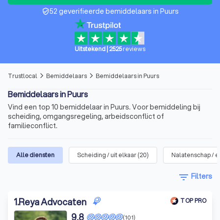
52 geverifieerde bemiddelaars in Puurs
verified_user
Uitstekend
|
2525
reviews
Trustlocal
Bemiddelaars
Bemiddelaars in Puurs
arrow_forward_ios
arrow_forward_ios
Bemiddelaars in Puurs
Vind een top 10 bemiddelaar in Puurs. Voor bemiddeling bij
scheiding, omgangsregeling, arbeidsconflict of
familieconflict.
Alle diensten
Scheiding / uit elkaar
(
20
)
Nalatenschap / e
filter_list
Filters
1
.
Reya Advocaten
TOP PRO
9,8
(101)