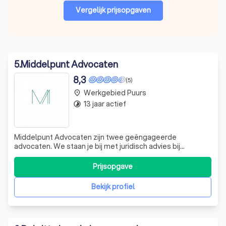
Vergelijk prijsopgaven
5
.
Middelpunt Advocaten
8,3
(5)
Werkgebied Puurs
place
13 jaar actief
timelapse
Middelpunt Advocaten zijn twee geëngageerde
advocaten. We staan je bij met juridisch advies bij
allerhande gerechtelijke procedures. We onderscheiden
ons door in eerste instantie bemiddeling na te streven.
Prijsopgave
Hierdoor kunnen we lange en dure procedures vaak
helpen vermijden. Elke zaak krijgt bij ons e
Bekijk profiel