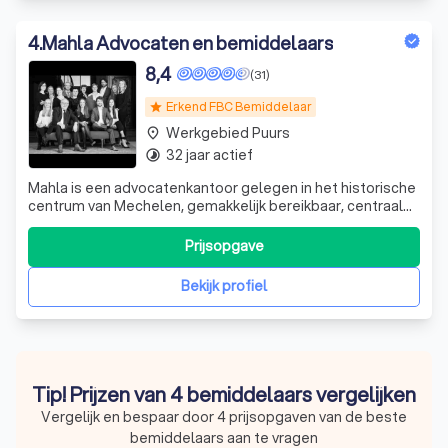
4
.
Mahla Advocaten en bemiddelaars
8,4
(31)
Erkend FBC Bemiddelaar
star
Werkgebied Puurs
place
32 jaar actief
timelapse
Mahla is een advocatenkantoor gelegen in het historische
centrum van Mechelen, gemakkelijk bereikbaar, centraal
tussen Antwerpen en Brussel. Met Mahla staan wij midden
in de samenleving en herkennen wij snel uw problemen.
Prijsopgave
Met persoonlijke betrokkenheid pakken wij uw zaken
doelgericht aan en stre
Bekijk profiel
Tip! Prijzen van 4 bemiddelaars vergelijken
Vergelijk en bespaar door 4 prijsopgaven van de beste
bemiddelaars aan te vragen