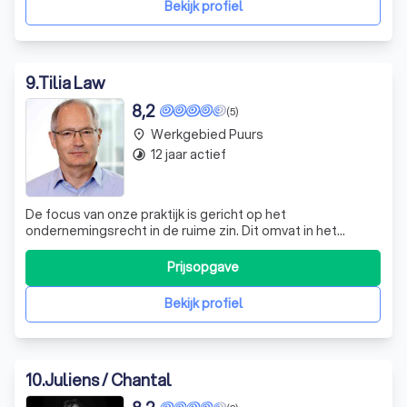
Bekijk profiel
9
.
Tilia Law
8,2
(5)
Werkgebied Puurs
place
12 jaar actief
timelapse
De focus van onze praktijk is gericht op het
ondernemingsrecht in de ruime zin. Dit omvat in het
bijzonder handels- en economisch recht,
vennootschapsrecht, Europees en mededingingsrecht,
Prijsopgave
individueel en collectief arbeidsrecht, immigratierecht,
pensioenrecht en geschillenbeslechting. Onze ervaring i
Bekijk profiel
10
.
Juliens / Chantal