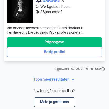
8,2
(2)
Werkgebied Puurs
place
38 jaar actief
timelapse
Als ervaren advocate en erkend bemiddelaar in
familierecht, bied ik sinds 1987 professionele
ondersteuning aan mensen die door een moeilijke periode
in hun leven gaan. Mijn specialisatie ligt in het begeleiden
Prijsopgave
van scheidingen, een gebeurtenis die vaak als zeer
ingrijpend wordt ervaren. Ik geloof ste
Bekijk profiel
Bijgewerkt: 07/08/2026 om 20:38
info
keyboard_arrow_down
Toon meer resultaten
Uw bedrijf niet in de lijst?
Meld je gratis aan