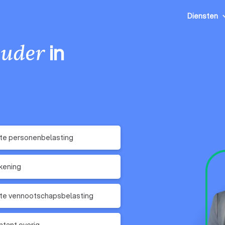
Diensten
in
uder
te personenbelasting
kening
te vennootschapsbelasting
tant overig