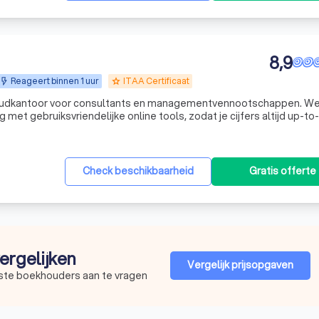
8,9
Reageert binnen 1 uur
ITAA Certificaat
grade
khoudkantoor voor consultants en managementvennootschappen. W
met gebruiksvriendelijke online tools, zodat je cijfers altijd up-to
Check beschikbaarheid
Gratis offerte
ergelijken
Vergelijk prijsopgaven
este boekhouders aan te vragen