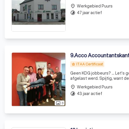
Werkgebied Puurs
place
47 jaar actief
timelapse
9
.
Acco Accountantskant
ITAA Certificaat
grade
Geen KDG jobbeurs? … Let’s go DIGITAL! Gisteren kwam het spijtige ni
afgelast werd. Spijtig, want d
getreurd… als we elka
Werkgebied Puurs
place
43 jaar actief
timelapse
3
photo_size_select_actual