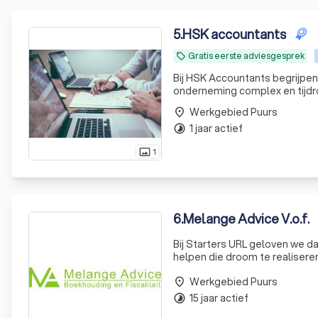
5
.
HSK accountants
Gratis eerste adviesgesprek
local_offer
Bij HSK Accountants begrijpen 
onderneming complex en tijdro
voor u te vereenvoudigen en t
Werkgebied Puurs
place
jonge
1 jaar actief
timelapse
1
photo_size_select_actual
6
.
Melange Advice V.o.f.
Bij Starters URL geloven we d
helpen die droom te realiseren
sociaal vlak, begeleiden we u
Werkgebied Puurs
place
15 jaar actief
timelapse