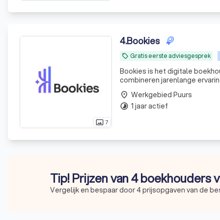
4
.
Bookies
Gratis eerste adviesgesprek
local_offer
Bookies is het digitale boe
combineren jarenlange ervaring 
zijn.
Werkgebied Puurs
place
1 jaar actief
timelapse
7
photo_size_select_actual
Tip! Prijzen van 4 boekhouders v
Vergelijk en bespaar door 4 prijsopgaven van de b