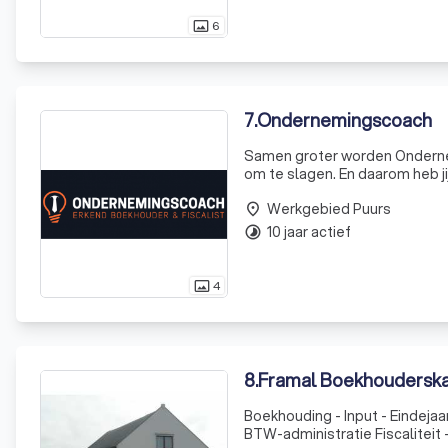
6
photo_size_select_actual
7
.
Ondernemingscoach
Samen groter worden Ondernem
om te slagen. En daarom heb j
financiële cijfers. Groei je al
Werkgebied Puurs
place
10 jaar actief
timelapse
4
photo_size_select_actual
8
.
Framal Boekhoudersk
Boekhouding - Input - Eindejaarsafsluiting - Rapportering - Opstellen en neerleggen van de jaarrekening
BTW-administratie Fiscaliteit - Personenbelasting - Vennootschapsbelasting - Fiscale Controles -