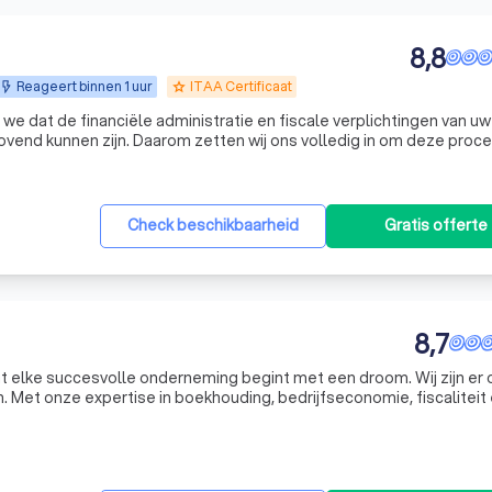
8,8
Reageert binnen 1 uur
ITAA Certificaat
grade
we dat de financiële administratie en fiscale verplichtingen van uw
vend kunnen zijn. Daarom zetten wij ons volledig in om deze proc
e optimaliseren. Ons team, bestaande uit een ervaren expert en t
Check beschikbaarheid
Gratis offerte
8,7
at elke succesvolle onderneming begint met een droom. Wij zijn er 
. Met onze expertise in boekhouding, bedrijfseconomie, fiscaliteit
 bij elke stap van uw ondernemersreis. We denken met u mee om ee