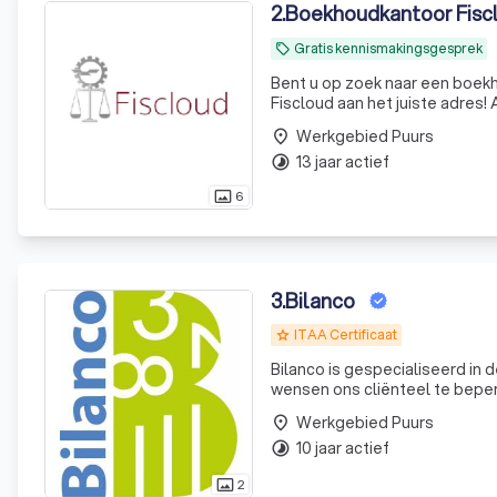
2
.
Boekhoudkantoor Fisc
Gratis kennismakingsgesprek
local_offer
Bent u op zoek naar een boekh
Fiscloud aan het juiste adres!
Werkgebied Puurs
place
13 jaar actief
timelapse
6
photo_size_select_actual
3
.
Bilanco
ITAA Certificaat
grade
Bilanco is gespecialiseerd in 
wensen ons cliënteel te beperken tot deze doelgroep. Wi
ons is uw dossier geen nummer
Werkgebied Puurs
place
10 jaar actief
timelapse
2
photo_size_select_actual