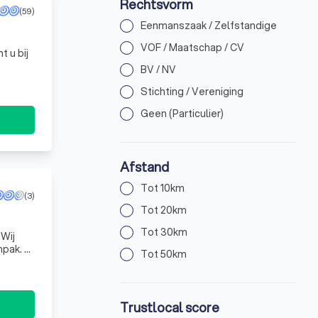
Rechtsvorm
(59)
Eenmanszaak / Zelfstandige
VOF / Maatschap / CV
 u bij
BV / NV
Stichting / Vereniging
Geen (Particulier)
Afstand
Tot 10km
(3)
Tot 20km
Tot 30km
 Wij
Tot 50km
Trustlocal score