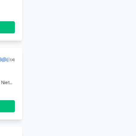
(4)
t
 Iets wa