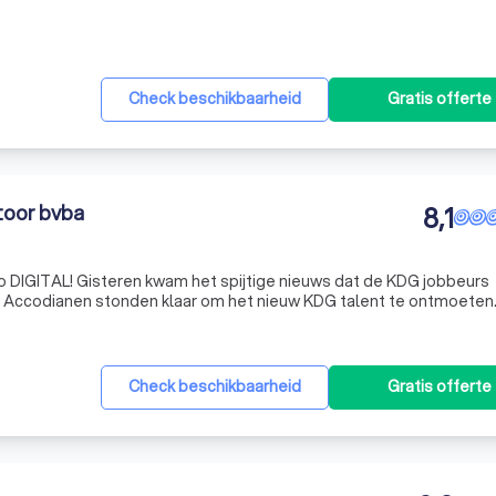
Fiscale Optimalisaties Loonadministratie Adviesv
Check beschikbaarheid
Gratis offerte
oor bvba
8,1
euws dat de KDG jobbeurs
e Accodianen stonden klaar om het nieuw KDG talent te ontmoeten. Nie
ar niet face tot face kunnen ontmoeten, doen we het gewoon toch digitaal!
Check beschikbaarheid
Gratis offerte