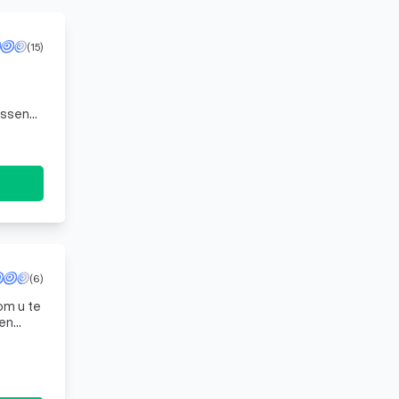
(15)
essen
wee
(6)
om u te
 en
n so