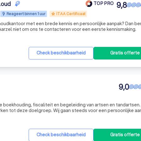
loud
9,8
TOP PRO
Reageert binnen 1 uur
ITAA Certificaat
grade
oudkantoor met een brede kennis en persoonlijke aanpak? Dan bent
 Aarzel niet om ons te contacteren voor een eerste kennismaking.
Check beschikbaarheid
Gratis offerte
9,0
de boekhouding, fiscaliteit en begeleiding van artsen en tandartsen.
j gaan steeds voor een persoonlijke aanpak. Bij
, maar heeft ieder dossier de naam van de cliënt. Wij kennen uw
Check beschikbaarheid
Gratis offerte