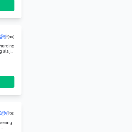
(49)
harding
 als je
(6)