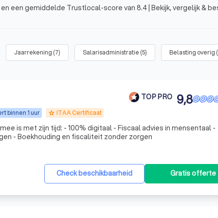
 en een gemiddelde Trustlocal-score van 8.4 | Bekijk, vergelijk & be
Jaarrekening
(
7
)
Salarisadministratie
(
5
)
Belasting overig
(
9,8
TOP PRO
t binnen 1 uur
ITAA Certificaat
grade
gitaal - Fiscaal advies in mensentaal -
gen - Boekhouding en fiscaliteit zonder zorgen
Check beschikbaarheid
Gratis offerte