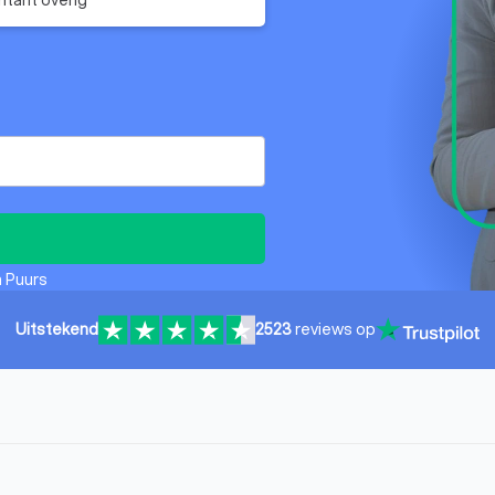
n Puurs
Uitstekend
2523
reviews op