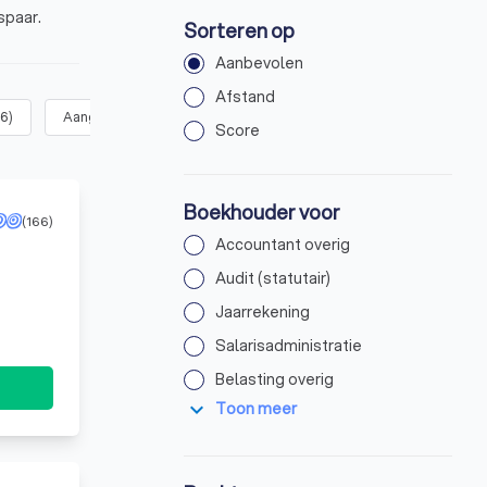
spaar.
Sorteren op
Aanbevolen
Afstand
6
)
Aangifte omzetbelasting / BTW
(
8
)
Aangifte vennootschapsb
Score
Boekhouder voor
(166)
Accountant overig
Audit (statutair)
Jaarrekening
Salarisadministratie
Belasting overig
expand_more
Toon meer