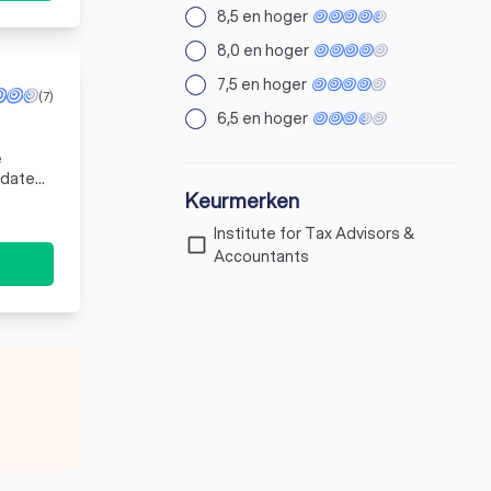
8,5 en hoger
8,0 en hoger
7,5 en hoger
(7)
6,5 en hoger
e
-date
Keurmerken
Institute for Tax Advisors &
check_box_outline_blank
Accountants