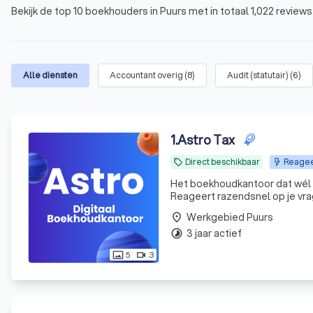
Bekijk de top 10 boekhouders in Puurs met in totaal 1,022 reviews
Alle diensten
Accountant overig
(
8
)
Audit (statutair)
(
6
)
1
.
Astro Tax
Direct beschikbaar
Reageer
local_offer
Het boekhoudkantoor dat wél mee is met zijn tijd: - 100% di
Reageert razendsnel op je vra
Werkgebied Puurs
place
3 jaar actief
timelapse
5
3
photo_size_select_actual
videocam