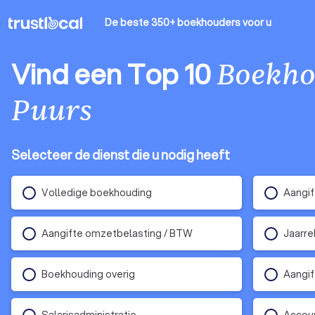
De beste 350+ boekhouders
voor u
Vind een Top 10
Boekho
Puurs
Selecteer de dienst die u nodig heeft
Volledige boekhouding
Aangif
Aangifte omzetbelasting / BTW
Jaarre
Boekhouding overig
Aangif
Salarisadministratie
Accoun