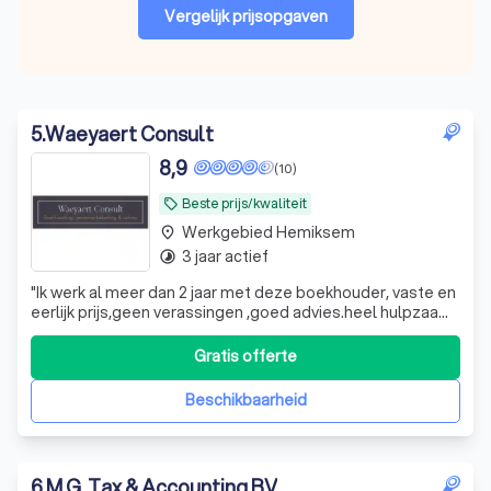
Vergelijk prijsopgaven
5
.
Waeyaert Consult
8,9
(10)
Beste prijs/kwaliteit
local_offer
Werkgebied Hemiksem
place
3 jaar actief
timelapse
"
Ik werk al meer dan 2 jaar met deze boekhouder, vaste en
eerlijk prijs,geen verassingen ,goed advies.heel hulpzaam!
Is een aanrader
"
Gratis offerte
Beschikbaarheid
6
.
M.G. Tax & Accounting BV