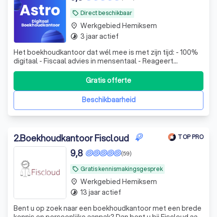
Direct beschikbaar
local_offer
Werkgebied Hemiksem
place
3 jaar actief
timelapse
Het boekhoudkantoor dat wél mee is met zijn tijd: - 100%
digitaal - Fiscaal advies in mensentaal - Reageert
razendsnel op je vragen - Boekhouding en fiscaliteit
zonder zorgen
Gratis offerte
Beschikbaarheid
2
.
Boekhoudkantoor Fiscloud
TOP PRO
9,8
(59)
Gratis kennismakingsgesprek
local_offer
Werkgebied Hemiksem
place
13 jaar actief
timelapse
Bent u op zoek naar een boekhoudkantoor met een brede
kennis en persoonlijke aanpak? Dan bent u bij Fiscloud aan