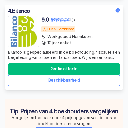
4
.
Bilanco
9,0
(3)
ITAA Certificaat
grade
Werkgebied Hemiksem
place
10 jaar actief
timelapse
Bilanco is gespecialiseerd in de boekhouding, fiscaliteit en
begeleiding van artsen en tandartsen. Wij wensen ons
cliënteel te beperken tot deze doelgroep. Wij gaan
steeds voor een persoonlijke aanpak. Bij ons is uw dossier
Gratis offerte
geen nummer, maar heeft ieder dossier de naam van de
cliënt. Wij kennen uw
Beschikbaarheid
Tip! Prijzen van 4 boekhouders vergelijken
Vergelijk en bespaar door 4 prijsopgaven van de beste
boekhouders aan te vragen