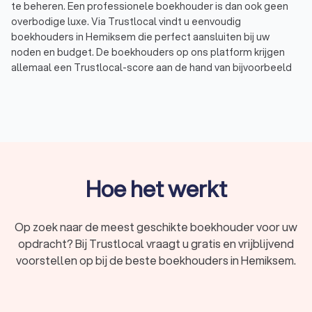
te beheren. Een professionele boekhouder is dan ook geen
overbodige luxe. Via Trustlocal vindt u eenvoudig
boekhouders in Hemiksem die perfect aansluiten bij uw
noden en budget. De boekhouders op ons platform krijgen
allemaal een Trustlocal-score aan de hand van bijvoorbeeld
969 reviews en ervaring. Boekhouders in Hemiksem hebben
een gemiddelde Trustlocal-score van 8.4.
Wat is een boekhouder?
Een boekhouder is een expert in het beheren van financiële
administratie. Dat betekent concreet: het inboeken van
Hoe het werkt
facturen, het opmaken van btw-aangiftes, het voorbereiden
van de jaarrekening en het doen van belastingaangiften.
Zowel bedrijven als particulieren maken gebruik van een
Op zoek naar de meest geschikte boekhouder voor uw
boekhouder in Hemiksem.
opdracht? Bij Trustlocal vraagt u gratis en vrijblijvend
Voor zelfstandigen en ondernemers is een goede
voorstellen op bij de beste boekhouders in Hemiksem.
boekhouding niet alleen wettelijk verplicht, het is ook
belangrijk om inzicht te krijgen in de financiële gezondheid van
uw zaak. Denk aan inkomsten, uitgaven, winst, kosten en