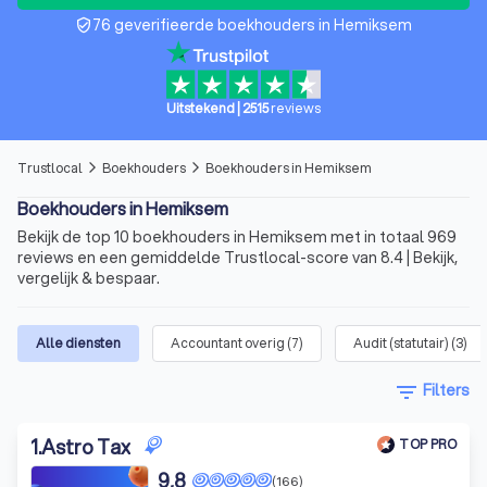
76 geverifieerde boekhouders in Hemiksem
verified_user
Uitstekend
|
2515
reviews
Trustlocal
Boekhouders
Boekhouders in Hemiksem
arrow_forward_ios
arrow_forward_ios
Boekhouders in Hemiksem
Bekijk de top 10 boekhouders in Hemiksem met in totaal 969
reviews en een gemiddelde Trustlocal-score van 8.4 | Bekijk,
vergelijk & bespaar.
Alle diensten
Accountant overig
(
7
)
Audit (statutair)
(
3
)
filter_list
Filters
1
.
Astro Tax
TOP PRO
9,8
(166)