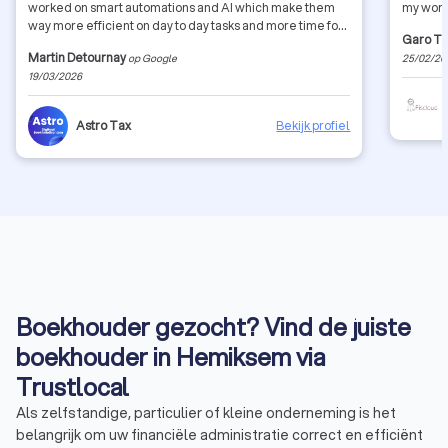
worked on smart automations and AI which make them
my work
way more efficient on day to day tasks and more time for
Garo T
proper advice and quick reaction time. Bravo! And great
Martin Detournay
op Google
25/02/20
job to Robin following up on my file, it's been a great
19/03/2026
experience! Thank you Astro
Astro Tax
Bekijk profiel
Boekhouder gezocht? Vind de juiste
boekhouder in Hemiksem via
Trustlocal
Als zelfstandige, particulier of kleine onderneming is het
belangrijk om uw financiële administratie correct en efficiënt