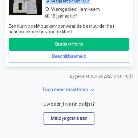
Reageert binnen 1 uur
Werkgebied Hemiksem
place
16 jaar actief
timelapse
Een klein boekhoudkantoor waar de bestuurder het
aanspreekpunt is voor de klant.
Gratis offerte
Beschikbaarheid
Bijgewerkt: 06/08/2026 om 11:48
info
keyboard_arrow_down
Toon meer resultaten
Uw bedrijf niet in de lijst?
Meld je gratis aan