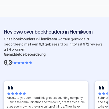
Reviews over boekhouders in Hemiksem
Onze
boekhouders
in
Hemiksem
worden gemiddeld
beoordeeld met een
9,3
gebaseerd op in totaal
972
reviews
uit
4
bronnen
Gemiddelde beoordeling
9,3
•
star
star
star
star
star_half
star
star
star
star
star
star
star
sta
Absolutely recommend this great accounting company!
5 star s
Flawless communication and follow up, great advice. I'm
and exp
at peace knowing they are on top of things. They have
to have 