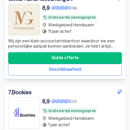
8,9
(6)
Gratis eerste adviesgesprek
local_offer
Werkgebied Hemiksem
place
11 jaar actief
timelapse
Wij zijn een klein accountantskantoor waardoor we een
persoonlijke aanpak kunnen aanbieden. Je hebt altijd
rechtstreeks contact met dezelfde dossierbeheerder.
Onze tarieven zijn ook heel transparant. We hanteren één
Gratis offerte
vast bedrag voor de volledige boekhouding. Zo weet u
waar u aan toe bent. Extra kos
Beschikbaarheid
7
.
Bookies
8,9
(7)
Gratis eerste adviesgesprek
local_offer
Werkgebied Hemiksem
place
1 jaar actief
timelapse