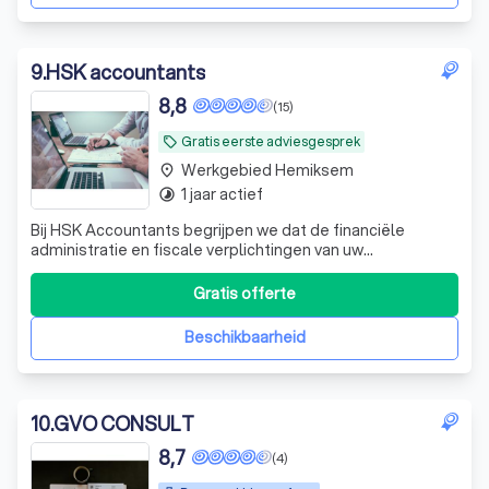
9
.
HSK accountants
8,8
(15)
Gratis eerste adviesgesprek
local_offer
Werkgebied Hemiksem
place
1 jaar actief
timelapse
Bij HSK Accountants begrijpen we dat de financiële
administratie en fiscale verplichtingen van uw
onderneming complex en tijdrovend kunnen zijn. Daarom
zetten wij ons volledig in om deze processen voor u te
Gratis offerte
vereenvoudigen en te optimaliseren. Ons team,
bestaande uit een ervaren expert en twee jonge
Beschikbaarheid
10
.
GVO CONSULT
8,7
(4)