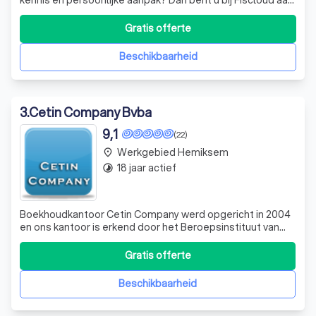
het juiste adres! Aarzel niet om ons te contacteren voor
een eerste kennismaking.
Gratis offerte
Beschikbaarheid
3
.
Cetin Company Bvba
9,1
(22)
Werkgebied Hemiksem
place
18 jaar actief
timelapse
Boekhoudkantoor Cetin Company werd opgericht in 2004
en ons kantoor is erkend door het Beroepsinstituut van
Boekhouders en Fiscalisten. Wij focussen ons op
duidelijke en transparante afspraken met onze klanten.
Gratis offerte
Iedere vraag of probleem verdient een direct antwoord of
oplossing. Ons team staat dan oo
Beschikbaarheid