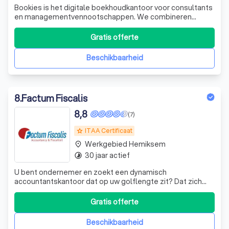
Bookies is het digitale boekhoudkantoor voor consultants
en managementvennootschappen. We combineren
jarenlange ervaring met gebruiksvriendelijke online tools,
zodat je cijfers altijd up-to-date zijn.
Gratis offerte
Beschikbaarheid
8
.
Factum Fiscalis
8,8
(7)
ITAA Certificaat
grade
Werkgebied Hemiksem
place
30 jaar actief
timelapse
U bent ondernemer en zoekt een dynamisch
accountantskantoor dat op uw golflengte zit? Dat zich
niet strikt aan de kantooruren houdt? Met medewerkers
die al te graag orde scheppen in uw ‘zaken’?
Gratis offerte
Beschikbaarheid