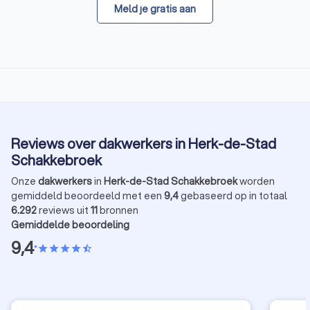
Meld je gratis aan
Reviews over dakwerkers in Herk-de-Stad
Schakkebroek
Onze
dakwerkers
in
Herk-de-Stad Schakkebroek
worden
gemiddeld beoordeeld met een
9,4
gebaseerd op in totaal
6.292
reviews uit
11
bronnen
Gemiddelde beoordeling
9,4
•
star
star
star
star
star_half