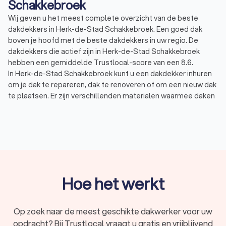
Schakkebroek
Wij geven u het meest complete overzicht van de beste
dakdekkers in Herk-de-Stad Schakkebroek. Een goed dak
boven je hoofd met de beste dakdekkers in uw regio. De
dakdekkers die actief zijn in Herk-de-Stad Schakkebroek
hebben een gemiddelde Trustlocal-score van een 8.6.
In Herk-de-Stad Schakkebroek kunt u een dakdekker inhuren
om je dak te repareren, dak te renoveren of om een nieuw dak
te plaatsen. Er zijn verschillenden materialen waarmee daken
bedekt kunnen worden. De keuze van het materiaal hangt
daarnaast af van het soort dak u hebt. Niet alle materialen zijn
geschikt voor een plat dak en u kunt ook niet alle materialen
op hellende daken plaatsen.
Bitumen dak: platte daken worden vaak gelegd met een
bitumen dakbedekking, ook wel teerlaag of dakleer
genoemd. Dit materiaal heeft een lange levensduur, is
onderhoudsvriendelijk en is relatief goedkoop.
Hoe het werkt
Dakpannen: dakpannen zijn de meest bekende vorm van
dakbedekking op hellende daken. Er zijn twee soorten
dakpannen: betonnen dakpannen en keramische
Op zoek naar de meest geschikte dakwerker voor uw
dakpannen (kleidakpannen). Kleipannen zijn over het
opdracht? Bij Trustlocal vraagt u gratis en vrijblijvend