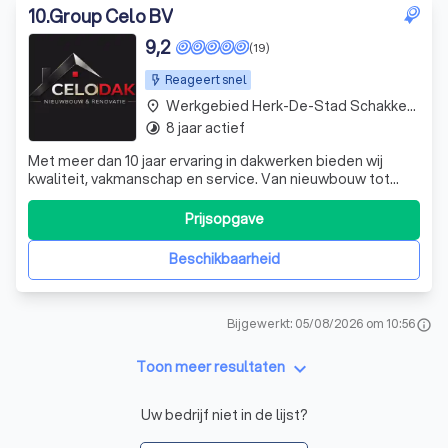
10
.
Group Celo BV
9,2
(19)
Reageert snel
Werkgebied Herk-De-Stad Schakkebroek
place
8 jaar actief
timelapse
Met meer dan 10 jaar ervaring in dakwerken bieden wij
kwaliteit, vakmanschap en service. Van nieuwbouw tot
renovatie en herstellingen: wij zorgen voor duurzame
oplossingen en een perfecte afwerking.
Prijsopgave
Beschikbaarheid
Bijgewerkt: 05/08/2026 om 10:56
info
keyboard_arrow_down
Toon meer resultaten
Uw bedrijf niet in de lijst?