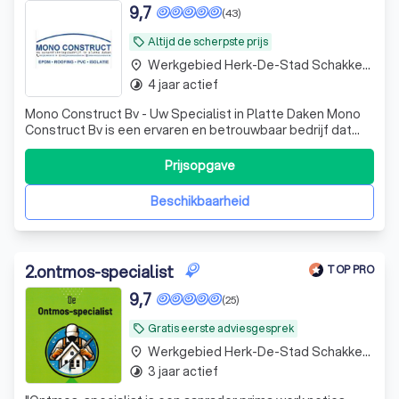
9,7
(43)
Altijd de scherpste prijs
local_offer
Werkgebied Herk-De-Stad Schakkebroek
place
4 jaar actief
timelapse
Mono Construct Bv - Uw Specialist in Platte Daken Mono
Construct Bv is een ervaren en betrouwbaar bedrijf dat
gespecialiseerd is in het aanleggen en renoveren van
platte daken. Wij bieden hoogwaardige oplossingen met
Prijsopgave
EPDM, roofing, en isolatie, en zorgen ervoor dat elk
dakproject professioneel en d
Beschikbaarheid
2
.
ontmos-specialist
TOP PRO
9,7
(25)
Gratis eerste adviesgesprek
local_offer
Werkgebied Herk-De-Stad Schakkebroek
place
3 jaar actief
timelapse