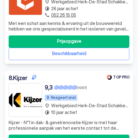
Werkgebied Herk-De-Stad Schakkebroek
place
26 jaar actief
timelapse
052 28 15 05
phone
Met een schat aan kennis & ervaring uit de bouwwereld
hebben we ons gespecialiseerd in het isoleren van gevels,
daken, vernieuwen van ramen & deuren +
energieoplossingen.
Prijsopgave
Beschikbaarheid
8
.
Kijzer
TOP PRO
9,3
(1057)
Reageert snel
Werkgebied Herk-De-Stad Schakkebroek
place
10 jaar actief
timelapse
Kijzer - N°1 in dak- & gevelrenovatie Kijzer is met haar
professionele aanpak van het eerste contact tot de
oplevering een vernieuwer binnen de sector. Elke nieuwe