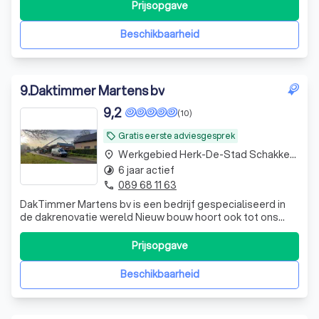
dak of gevelrenovatie wordt altijd met de grootste zorg
Prijsopgave
afgeleverd. Wij zijn pas tevreden als u, onze klant,
tevreden bent. Wij bestaa
Beschikbaarheid
9
.
Daktimmer Martens bv
9,2
(10)
Gratis eerste adviesgesprek
local_offer
Werkgebied Herk-De-Stad Schakkebroek
place
6 jaar actief
timelapse
089 68 11 63
phone
DakTimmer Martens bv is een bedrijf gespecialiseerd in
de dakrenovatie wereld Nieuw bouw hoort ook tot ons
takenpakket Voor Kleine herstellingen zinkwerken
gevelbekleding en Isolatiewerken Kan ubook bij ons
Prijsopgave
terecht
Beschikbaarheid