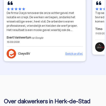
star
star
star
star
star
star
star
sta
De firma Cleys renoveerde onze achtergevel met
Top ser
isolatie en crepi. De werken verliepen, ondanks het
tevrede
wisselvallige weer, heel vlot. De arbeiders waren
komen h
professioneel, vriendelijk en hielden de werf proper.
Timo
Het resultaat is een mooie gevel waarbij ook de
11/03/20
afwerking tot in de puntjes werd uitgevoerd (zinken
Evert Vanheertum
op Google
regenpijpen, zinken dakranden, blauwe steen, etc.)
15/03/2026
Cleys BV
Bekijk profiel
Over dakwerkers in Herk-de-Stad