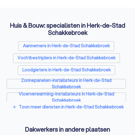
Huis & Bouw: specialisten in Herk-de-Stad
Schakkebroek
Aannemers in Herk-de-Stad Schakkebroek
Vochtbestrijders in Herk-de-Stad Schakkebroek
Loodgieters in Herk-de-Stad Schakkebroek
Zonnepanelen-installateurs in Herk-de-Stad
Schakkebroek
Vloerverwarming-installateurs in Herk-de-Stad
Schakkebroek
Toon meer diensten in Herk-de-Stad Schakkebroek
add
Airco installateurs in Herk-de-Stad Schakkebroek
Ramen en deuren specialisten in Herk-de-Stad
Schakkebroek
Dakwerkers in andere plaatsen
Laadpaal installateurs in Herk-de-Stad Schakkebroek