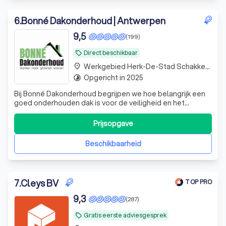
6
.
Bonné Dakonderhoud | Antwerpen
9,5
(199)
Direct beschikbaar
local_offer
Werkgebied Herk-De-Stad Schakkebroek
place
Opgericht in 2025
timelapse
Bij Bonné Dakonderhoud begrijpen we hoe belangrijk een
goed onderhouden dak is voor de veiligheid en het
comfort van uw woning of bedrijfspand. Ons team van
ervaren dakdekkers staat klaar om u te voorzien van
Prijsopgave
professionele dakwerkzaamheden, van reparaties en
onderhoud tot aan volledige dakrenovaties
Beschikbaarheid
7
.
Cleys BV
TOP PRO
9,3
(287)
Gratis eerste adviesgesprek
local_offer