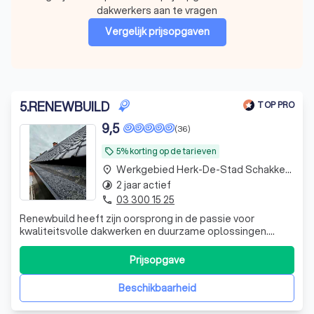
dakwerkers aan te vragen
Vergelijk prijsopgaven
5
.
RENEWBUILD
TOP PRO
9,5
(36)
5% korting op de tarieven
local_offer
Werkgebied Herk-De-Stad Schakkebroek
place
2 jaar actief
timelapse
03 300 15 25
phone
Renewbuild heeft zijn oorsprong in de passie voor
kwaliteitsvolle dakwerken en duurzame oplossingen.
Sinds de oprichting hebben we ons ontwikkeld tot een
betrouwbare speler in de bouwsector, met een focus op
Prijsopgave
zowel nieuwbouw als renovatie. Met jarenlange ervaring
en expertise hebben we talloze succes
Beschikbaarheid