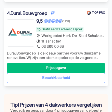
4
.
Dural Bouwgroep
TOP PRO
9,5
(1132)
Gratis eerste adviesgesprek
local_offer
Werkgebied Herk-De-Stad Schakkebroek
place
11 jaar actief
timelapse
03 388 00 68
phone
Dural Bouwgroep is de ideale partner voor uw duurzame
renovaties. Wij zijn een sterke speler op de volgende
terreinen: hellende daken, platte daken en zonnepanelen.
Onze aanpak en expertise gaan ver en wij hebben meer
Prijsopgave
dan 25 jaar ervaring in huis. Als uw duurzame partner
zorgen wij er voor dat uw d
Beschikbaarheid
Tip! Prijzen van 4 dakwerkers vergelijken
Vergelijk en bespaar door 4 prijsopgaven van de beste