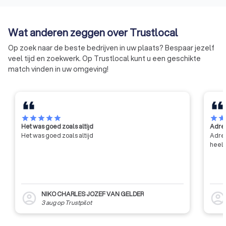
doelen: het verrichten van
aantonen dat het be
wetenschappelijk en technisch
groot aantal punte
onderzoek voor zijn leden, het
de huidige eisen op
Wat anderen zeggen over Trustlocal
verlenen van technische
van veiligheid, gez
voorlichting, bijstand en advies
milieu.
Op zoek naar de beste bedrijven in uw plaats? Bespaar jezelf
aan zijn leden, en het bijdragen
veel tijd en zoekwerk. Op Trustlocal kunt u een geschikte
tot de algemene innovatie en
match vinden in uw omgeving!
ontwikkeling in de bouwsector,
met name door middel van
contractonderzoek op aanvraag
van de industrie en de overheid.
star
star
star
star
star
star
sta
Het was goed zoals altijd
Adres
Het was goed zoals altijd
Adres
heel 
NIKO CHARLES JOZEF VAN GELDER
account_circle
account_circl
3 aug
op
Trustpilot