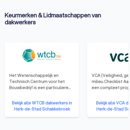
Keurmerken & Lidmaatschappen van
dakwerkers
Het Wetenschappelijk en
VCA (Veiligheid, g
Technisch Centrum voor het
milieu Checklist Aa
Bouwbedrijf is een particuliere
een compleet pro
onderzoeksinstelling, opgericht
waarmee dienstver
in 1960 om het toegepaste
bedrijven structure
Bekijk alle WTCB dakwerkers in
Bekijk alle VCA d
onderzoek in de industrie te
objectief worden g
Herk-de-Stad Schakkebroek
Herk-de-Stad Sc
bevorderen en zo het
gecertificeerd op 
concurrentievermogen te
beheersysteem. Een 
verhogen. Het WCTB heeft als
bezit van een VCA c