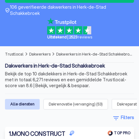
106 geverifieerde dakwerkers in Herk-de-Stad
verified_user
Schakkebroek
Uitstekend
|
2523
reviews
Trustlocal
Dakwerkers
Dakwerkers in Herk-de-Stad Schakkebroek
arrow_forward_ios
arrow_forward_ios
Dakwerkers in Herk-de-Stad Schakkebroek
Bekijk de top 10 dakdekkers in Herk-de-Stad Schakkebroek
met in totaal 6,271 reviews en een gemiddelde Trustlocal-
score van 8.6 | Bekijk, vergelijk & bespaar.
Alle diensten
Dakrenovatie (vervanging)
(
53
)
Dakreparati
filter_list
Filters
1
.
MONO CONSTRUCT
TOP PRO