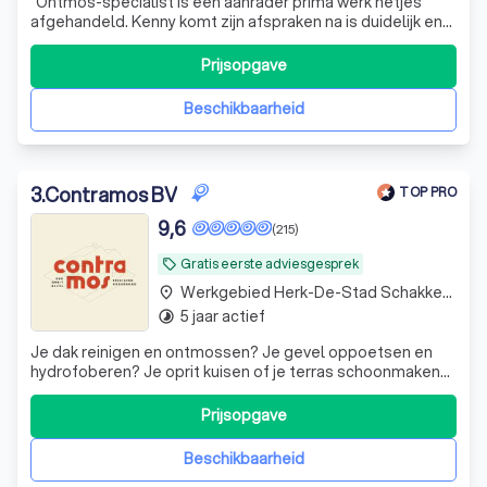
"
Ontmos-specialist is een aanrader prima werk netjes
afgehandeld. Kenny komt zijn afspraken na is duidelijk en
transparant in het communiceren.
"
Prijsopgave
Beschikbaarheid
3
.
Contramos BV
TOP PRO
9,6
(215)
Gratis eerste adviesgesprek
local_offer
Werkgebied Herk-De-Stad Schakkebroek
place
5 jaar actief
timelapse
Je dak reinigen en ontmossen? Je gevel oppoetsen en
hydrofoberen? Je oprit kuisen of je terras schoonmaken?
Contramos is jouw specialist in het reinigen van daken,
opritten, terrassen en gevels.
Prijsopgave
Beschikbaarheid