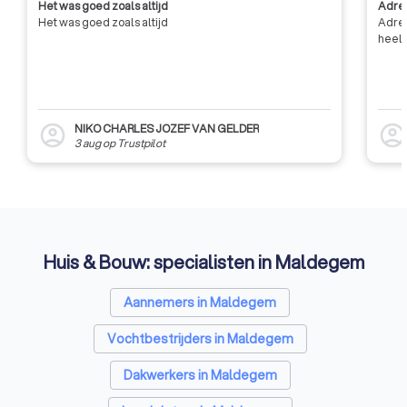
Het was goed zoals altijd
Adres
Het was goed zoals altijd
Adres
heel 
NIKO CHARLES JOZEF VAN GELDER
account_circle
account_circl
3 aug
op
Trustpilot
Huis & Bouw: specialisten in Maldegem
Aannemers in Maldegem
Vochtbestrijders in Maldegem
Dakwerkers in Maldegem