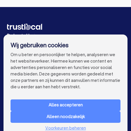
Klusjesmannen in Jabbeke Varsenare
Klusjesmannen in Zedelgem
Klusjesmannen in Blankenberge
De beste klusjesmannen voor u
Wij gebruiken cookies
Klusjesmannen in Antwerpen
info@trustlocal.be
Om u beter en persoonlijker te helpen, analyseren we
Klusjesmannen in Gent
Klusjesmannen in Leuven
het websiteverkeer. Hiermee kunnen we content en
advertenties personaliseren en functies voor social
Klusjesmannen in Aalst
media bieden. Deze gegevens worden gedeeld met
onze partners en zij kunnen dit aanvullen met informatie
Klusjesmannen in Mechelen
keyboard_arrow_down
VOOR PARTICULIEREN
die u eerder aan hen hebt verstrekt.
Klusjesmannen in Kortrijk
Klusjesmannen in Hasselt
keyboard_arrow_down
VOOR BEDRIJVEN
Klusjesmannen in Sint-Niklaas
Alles accepteren
keyboard_arrow_down
OVER TRUSTLOCAL
Klusjesmannen in Genk
Alleen noodzakelijk
LAND
Nederland
Voorkeuren beheren
Klusjesmannen in Roeselare
België