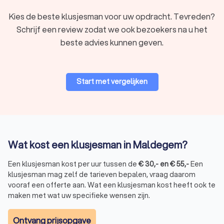
geholpen wil worden, is dit een uitstekende keuze.
Kies de beste klusjesman voor uw opdracht. Tevreden?
Schrijf een review zodat we ook bezoekers na u het
Vind een betrouwbare klusjesman met
beste advies kunnen geven.
Trustlocal
Een betrouwbare klusjesman zoeken in Maldegem kost soms
wat tijd. Zeker als u zowel kwaliteit als een betaalbare prijs
Start met vergelijken
zoekt. Dankzij Trustlocal vergelijkt u eenvoudig meerdere
klussers in Maldegem en kiest u degene die het beste bij u
past.
Voordelen van Trustlocal:
Echte klantreviews: meer dan 2,257 eerlijke
beoordelingen over kwaliteit en service
Offertes vergelijken: kies uit drie à vier verschillende
Wat kost een klusjesman in Maldegem?
klussers in Maldegem
Duidelijke prijsafspraken: een transparante offerte
Een klusjesman kost per uur tussen de
€
30
,-
en
€
55
,-
Een
zonder kleine lettertjes
klusjesman mag zelf de tarieven bepalen, vraag daarom
Alleen betrouwbare bedrijven: voldoet een bedrijf niet
vooraf een offerte aan. Wat een klusjesman kost heeft ook te
meer aan onze eisen? Dan verwijderen we het van het
maken met wat uw specifieke wensen zijn.
platform
Klussers gezocht in Maldegem? Of u nu één klusje wilt laten
Ontvang prijsopgave