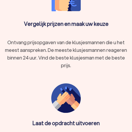
hebben vaak ook een netwerk van leveranciers en andere
specialisten – handig als u snel extra materiaal of hulp nodig
hebt. Bovendien doen ze net dat tikkeltje extra om een goede
reputatie op te bouwen in hun eigen regio.
Vergelijk prijzen en maak uw keuze
Klusjesman gezocht in Maldegem? Bij Trustlocal vindt u snel
een vakman of -vrouw die aansluit bij uw budget en
verwachtingen. Begin vandaag nog met vergelijken.
Ontvang prijsopgaven van de klusjesmannen die u het
meest aanspreken. De meeste klusjesmannen reageren
binnen 24 uur. Vind de beste klusjesman met de beste
Zelfstandig klusjesman gezocht in
prijs.
Maldegem?
Bent u op zoek naar een zelfstandig klusjesman in Maldegem
die flexibel werkt en met u meedenkt? Dan zit u goed bij
Trustlocal. Zelfstandige klussers combineren vakkennis met
een persoonlijke aanpak en zoeken mee naar oplossingen,
ook bij speciale of moeilijkere klussen. Ze zijn snel bereikbaar,
schakelen vlot bij en werken zonder tussenpersonen.
Een zelfstandige klusser heeft vaak meer inspraak dan
iemand die voor een groot bedrijf werkt, en dat merkt u ook
Laat de opdracht uitvoeren
aan de communicatie en de snelheid. Voor wie snel en correct