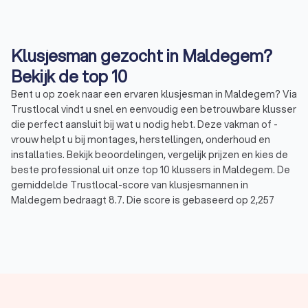
Klusjesman gezocht in Maldegem?
Bekijk de top 10
Bent u op zoek naar een ervaren klusjesman in Maldegem? Via
Trustlocal vindt u snel en eenvoudig een betrouwbare klusser
die perfect aansluit bij wat u nodig hebt. Deze vakman of -
vrouw helpt u bij montages, herstellingen, onderhoud en
installaties. Bekijk beoordelingen, vergelijk prijzen en kies de
beste professional uit onze top 10 klussers in Maldegem. De
gemiddelde Trustlocal-score van klusjesmannen in
Maldegem bedraagt 8.7. Die score is gebaseerd op 2,257
klantbeoordelingen, ervaring én is volledig onafhankelijk. Zo
maakt u altijd een doordachte keuze.
Wat doet een klusbedrijf?
Een klusbedrijf in Maldegem pakt allerlei klussen aan, in en