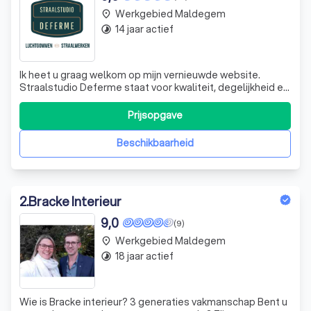
Werkgebied Maldegem
place
14 jaar actief
timelapse
Ik heet u graag welkom op mijn vernieuwde website.
Straalstudio Deferme staat voor kwaliteit, degelijkheid en
opgeleverd conform de afspraken. Voeg hierbij de optie
BETAALBAAR en dan weet je dat je bij Straalstudio
Prijsopgave
Deferme de juiste webstek hebt gevonden.
Luchtgommen, Nevelstralen, Zandstralen,.. a
Beschikbaarheid
2
.
Bracke Interieur
9,0
(9)
Werkgebied Maldegem
place
18 jaar actief
timelapse
Wie is Bracke interieur? 3 generaties vakmanschap Bent u