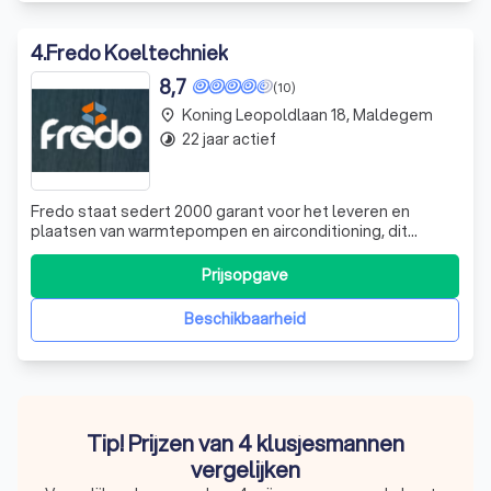
4
.
Fredo Koeltechniek
8,7
(10)
Koning Leopoldlaan 18, Maldegem
place
22 jaar actief
timelapse
Fredo staat sedert 2000 garant voor het leveren en
plaatsen van warmtepompen en airconditioning, dit
telkens van hoogstaande kwaliteit en afwerkingsniveau.
Wij zijn vooral actief in de residentiële markt en werken zo
Prijsopgave
regionaal mogelijk. Enerzijds om onze ecologische
voetafdruk zo klein mogelijk te
Beschikbaarheid
Tip! Prijzen van 4 klusjesmannen
vergelijken