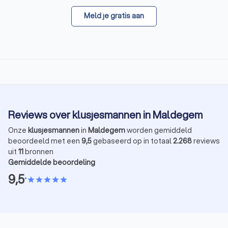
Meld je gratis aan
Reviews over klusjesmannen in Maldegem
Onze
klusjesmannen
in
Maldegem
worden gemiddeld
beoordeeld met een
9,5
gebaseerd op in totaal
2.268
reviews
uit
11
bronnen
Gemiddelde beoordeling
9,5
•
star
star
star
star
star