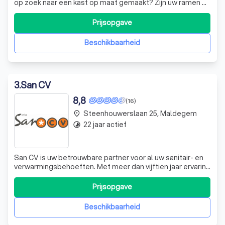
op zoek naar een kast op maat gemaakt? Zijn uw ramen of
deuren nodig aan vervanging toe? Wenst u een nieuwe
trap of wilt u een zolderkamer renoveren met gyproc,
Prijsopgave
laminaat en kasten onder het schuine dak? Voor dat en
nog veel meer kunt u bij B
Beschikbaarheid
3
.
San CV
8,8
(16)
Steenhouwerslaan 25, Maldegem
place
22 jaar actief
timelapse
San CV is uw betrouwbare partner voor al uw sanitair- en
verwarmingsbehoeften. Met meer dan vijftien jaar ervaring
in de branche, onderscheiden we ons door onze expertise
en toewijding aan kwaliteit. Of uw badkamer nu een totale
Prijsopgave
renovatie nodig heeft of uw verwarmingsinstallatie aan
vervanging toe i
Beschikbaarheid