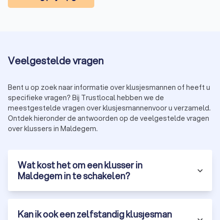
uitvoeren of op zoek bent naar een vakman voor meerdere
projecten: bij Trustlocal zit u goed. Vraag vrijblijvend offertes
aan, vergelijk en laat uw klus uitvoeren aan een eerlijke prijs.
Veelgestelde vragen
Bent u op zoek naar informatie over klusjesmannen of heeft u
specifieke vragen? Bij Trustlocal hebben we de
meestgestelde vragen over klusjesmannenvoor u verzameld.
Ontdek hieronder de antwoorden op de veelgestelde vragen
over klussers in Maldegem.
Wat kost het om een klusser in
Maldegem in te schakelen?
Kan ik ook een zelfstandig klusjesman