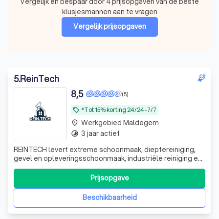
Vergelijk en bespaar door 4 prijsopgaven van de beste
klusjesmannen aan te vragen
Vergelijk prijsopgaven
5
.
ReinTech
8,5
(5)
*Tot 15% korting 24/24-7/7
local_offer
Werkgebied Maldegem
place
3 jaar actief
timelapse
REINTECH levert extreme schoonmaak, dieptereiniging,
gevel en opleveringsschoonmaak, industriële reiniging en
professionele voertuigreiniging. Snel, discreet en
beschikbaar voor spoed tussen 20u-07u.
Prijsopgave
Beschikbaarheid