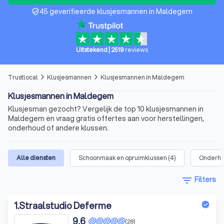
45 geverifieerde klusjesmannen in Maldegem
verified_user
Uitstekend
|
2519
reviews
Trustlocal
Klusjesmannen
Klusjesmannen in Maldegem
arrow_forward_ios
arrow_forward_ios
Klusjesmannen in Maldegem
Klusjesman gezocht? Vergelijk de top 10 klusjesmannen in
Maldegem en vraag gratis offertes aan voor herstellingen,
onderhoud of andere klussen.
Alle diensten
Schoonmaak en opruimklussen
(
4
)
Onderh
filter_list
Filters
1
.
Straalstudio Deferme
9,6
(28)