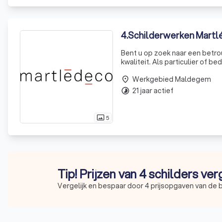
4
.
Schilderwerken Martl
Bent u op zoek naar een betro
kwaliteit. Als particulier of b
schilderwerken. Ontdek onze re
Werkgebied Maldegem
place
21 jaar actief
timelapse
5
photo_size_select_actual
Tip! Prijzen van 4 schilders ver
Vergelijk en bespaar door 4 prijsopgaven van de 