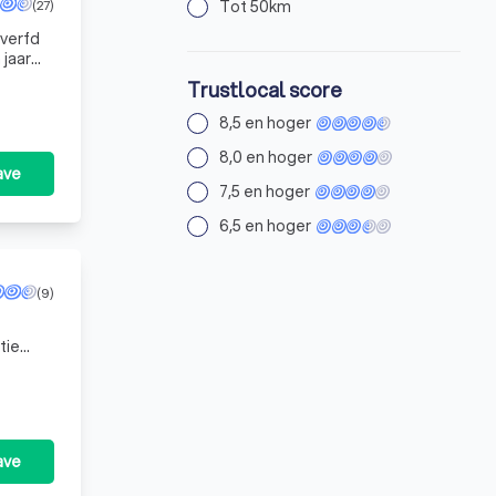
(27)
Tot 50km
everfd
 jaar
Trustlocal score
8,5 en hoger
8,0 en hoger
ave
7,5 en hoger
6,5 en hoger
(9)
tie
ten.
ave