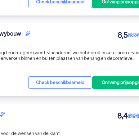
Check beschikbaarheid
Ontvang prijsopg
n wybouw
8,5
n van gevelisolatie met als afwerking crepi of spuitkurk
Check beschikbaarheid
Ontvang prijsopg
8,4
r voor de wensen van de klant