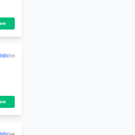
ave
(7)
ave
(4)