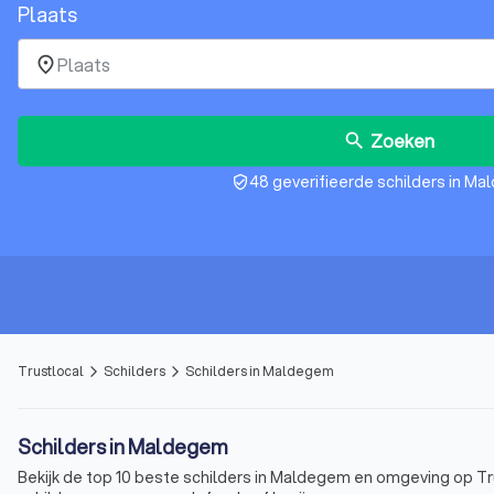
Plaats
place
Zoeken
search
48 geverifieerde schilders in M
verified_user
Trustlocal
Schilders
Schilders in Maldegem
arrow_forward_ios
arrow_forward_ios
Schilders in Maldegem
Bekijk de top 10 beste schilders in Maldegem en omgeving op Tru