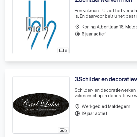
Een vakman... U ziet het versc
is. En daarvoor belt u het best
blij met zijn oog voor detail. W
Koning Albertlaan 16, Mal
place
6 jaar actief
timelapse
6
photo_size_select_actual
3
.
Schilder en decoratie
Schilder- en decoratiewerken 
vakmanschap in decoratieve w
opgebouwd voor het leveren v
Werkgebied Maldegem
Ons team van exper
place
19 jaar actief
timelapse
2
photo_size_select_actual