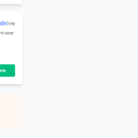
(18)
nt voor
ave