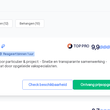
en
(
12
)
Behangen
(
10
)
9,9
TOP PRO
Reageert binnen 1 uur
ct: - Snelle en transparante samenwerking -
aat door opgeleide vakspecialisten.
Check beschikbaarheid
Ontvang prijsopg