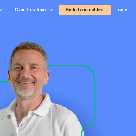
Bedrijf aanmelden
Over Trustlocal
Login