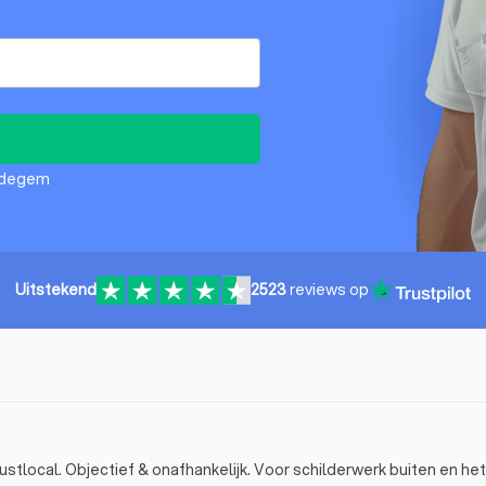
aldegem
Uitstekend
2523
reviews op
stlocal. Objectief & onafhankelijk. Voor schilderwerk buiten en het