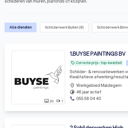
schilderen van muren, plafonds of kozijnen.
Alle diensten
Schilderwerk Buiten
(
9
)
Schilderwerk Binn
1
.
BUYSE PAINTINGS BV
Correcte prijs - top-kwaliteit
local_offer
Schilder- & renovatiewerken voor particulier & proje
Kwalitatieve afwerking/result
Werkgebied Maldegem
place
46 jaar actief
timelapse
055 58 04 40
phone
20
1
photo_size_select_actual
videocam
2
.
Schilderwerken Hich