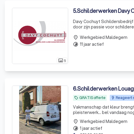
5
.
Schilderwerken Davy 
Davy Cochuyt Schildersbedrijf 
door zijn passie voor schildere
branche, hebben we een sterk
Werkgebied Maldegem
schilderwerken
place
11 jaar actief
timelapse
5
photo_size_select_actual
6
.
Schilderwerken Louag
GRATIS offerte
Reageert 
local_offer
Vakmanschap dat kleur brengt 
pleisterwerk… bel vandaag nog
Werkgebied Maldegem
place
1 jaar actief
timelapse