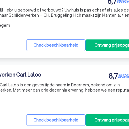
8,7
hil! Hebt u gebouwd of verbouwd? Uw huis is pas echt af als alles g
 naar Schilderwerken HICH. Bruggeling Hich maakt zijn klanten al tien
ant u ziet het verschil! En u wilt toch ook dat uw binnen
degem
Check beschikbaarheid
Ontvang prijsopg
werken Carl Laloo
8,7
Carl Laloo is een gevestigde naam in Beernem, bekend om zijn
erken. Met meer dan drie decennia ervaring, hebben we een reputa
an hoogwaardige schilder- en behangwerken, zowel binnen als bui
Check beschikbaarheid
Ontvang prijsopg