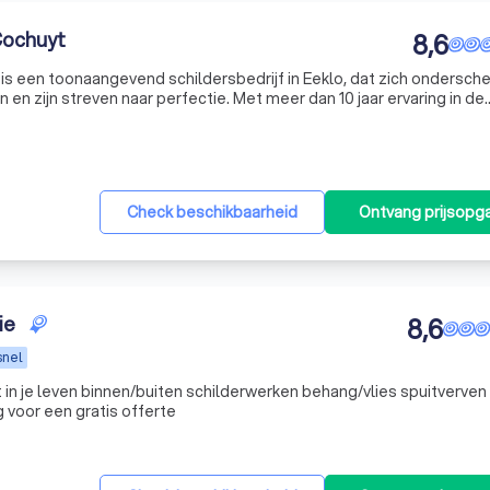
Cochuyt
8,6
is een toonaangevend schildersbedrijf in Eeklo, dat zich ondersche
n en zijn streven naar perfectie. Met meer dan 10 jaar ervaring in de
e reputatie opgebouwd voor het leveren van hoogwaardige
Check beschikbaarheid
Ontvang prijsopg
ie
8,6
snel
in je leven binnen/buiten schilderwerken behang/vlies spuitverven
 voor een gratis offerte