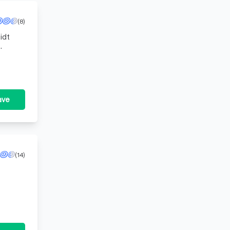
(8)
idt
ave
(14)