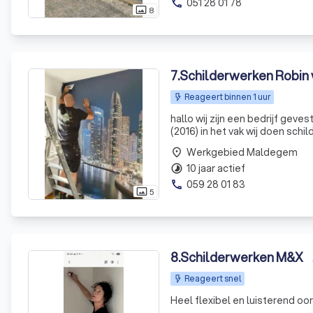
051 28 01 78
phone
8
photo_size_select_actual
7
.
Schilderwerken Robi
Reageert binnen 1 uur
hallo wij zijn een bedrijf gevestigd in ichtegem (west-vlaanderen) we hebben al enkele jaren ervaring
(2016) in het vak wij doen schilderwerken binnen en buiten plaatsen van behang en decoratieve
technieken (betonlook) plaatse
Werkgebied Maldegem
place
10 jaar actief
timelapse
059 28 01 83
phone
5
photo_size_select_actual
8
.
Schilderwerken M&X
Reageert snel
Heel flexibel en luisterend oo