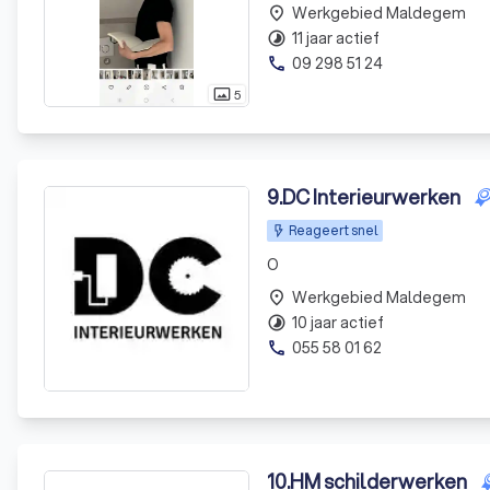
Werkgebied Maldegem
place
11 jaar actief
timelapse
09 298 51 24
phone
5
photo_size_select_actual
9
.
DC Interieurwerken
Reageert snel
O
Werkgebied Maldegem
place
10 jaar actief
timelapse
055 58 01 62
phone
10
.
HM schilderwerken