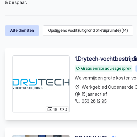
& bespaar.
Alle diensten
Opstijgend vocht (uit grond of kruipruimte)
(
14
)
1
.
Drytech-vochtbestrijd
Gratis eerste adviesgesprek
local_offer
We vermijden grote kosten vo
Werkgebied Oudenaarde O
place
15 jaar actief
timelapse
053 28 12 95
phone
19
2
photo_size_select_actual
videocam