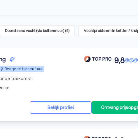
Doorslaand vocht (via buitenmuur)
(
8
)
Vochtprobleem in kelder / kru
ing
9,8
TOP PRO
Reageert binnen 1 uur
or de toekomst!
oike
Bekijk profiel
Ontvang prijsopg