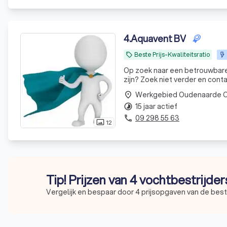
4
.
Aquavent BV
Beste Prijs-Kwaliteitsratio
local_offer
Op zoek naar een betrouwbare
zijn? Zoek niet verder en cont
Werkgebied Oudenaarde O
place
15 jaar actief
timelapse
09 298 55 63
phone
12
photo_size_select_actual
Tip! Prijzen van 4 vochtbestrijder
Vergelijk en bespaar door 4 prijsopgaven van de best