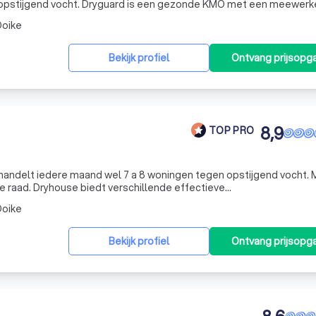
en gezonde KMO met een meewerkende
klanten die zo budgetvriendelijk mogelijk willen injecteren tegen op
oike
Bekijk profiel
Ontvang prijsopg
8,9
TOP PRO
handelt iedere maand wel 7 a 8 woningen tegen opstijgend vocht. 
 raad. Dryhouse biedt verschillende effectieve
an die elk type vochtprobleem gegarandeerd oplossen. Dryhouse
oike
orslaand
Bekijk profiel
Ontvang prijsopg