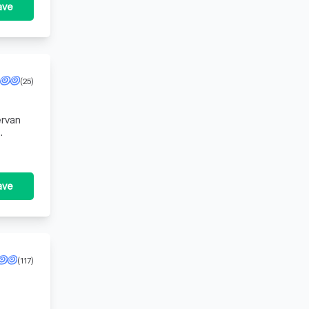
ave
(25)
ervan
ave
(117)