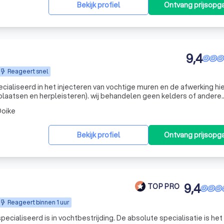
Bekijk profiel
Ontvang prijsopg
9,4
Reageert snel
cialiseerd in het injecteren van vochtige muren en de afwerking hi
aatsen en herpleisteren). wij behandelen geen kelders of andere
lledige aandacht op opstijgend vocht te kunnen vestigen.
oike
Bekijk profiel
Ontvang prijsopg
9,4
TOP PRO
Reageert binnen 1 uur
pecialiseerd is in vochtbestrijding. De absolute specialisatie is het