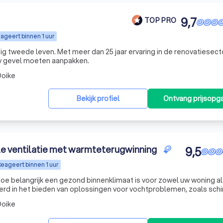
9,7
TOP PRO
ageert binnen 1 uur
ig tweede leven. Met meer dan 25 jaar ervaring in de renovatiesect
w gevel moeten aanpakken.
oike
Bekijk profiel
Ontvang prijsopg
 decentrale ventilatie met warmteterugwinning
9,5
eageert binnen 1 uur
 hoe belangrijk een gezond binnenklimaat is voor zowel uw woning a
seerd in het bieden van oplossingen voor vochtproblemen, zoals sc
an onze geavanceerde decentrale ventilatie-units. Als exclusieve 
oike