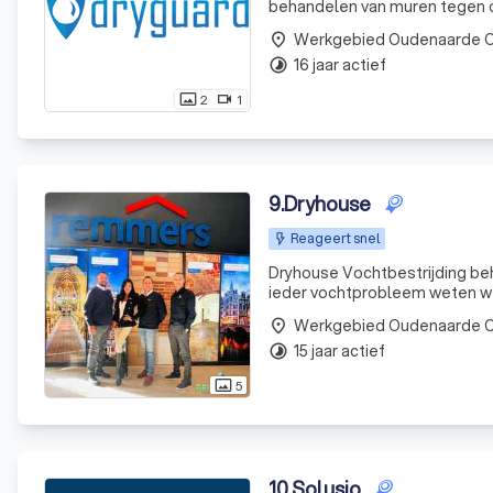
behandelen van muren tegen opstijgend vocht. Dryguard is e
zaakvoerder dat zich richt op 
Werkgebied Oudenaarde O
place
16 jaar actief
timelapse
2
1
photo_size_select_actual
videocam
9
.
Dryhouse
Reageert snel
Dryhouse Vochtbestrijding be
ieder vochtprobleem weten we
vochtbestrijdingsmethodes a
Werkgebied Oudenaarde O
place
bestrijdt opstijgend vocht, do
15 jaar actief
timelapse
5
photo_size_select_actual
10
.
Solusio