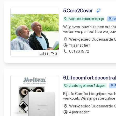
5
.
Care2Cover
Altijd de scherpste prijs
Re
local_offer
Wij geven jouw huis een pracht
weten we perfect hoe we jou
Werkgebied Oudenaarde O
place
11 jaar actief
timelapse
051 28 15 72
phone
33
3
photo_size_select_actual
videocam
6
.
Lifecomfort
plaatsing binnen 7 dagen
R
local_offer
Bij Life Comfort begrijpen we
werkplek. Wij zijn gespeciali
en condensatie, door middel v
Werkgebied Oudenaarde O
place
4 jaar actief
timelapse