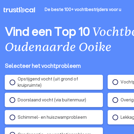
De beste 100+ vochtbestrijders
voor u
Vind een Top 10
Vochtbe
Oudenaarde Ooike
Selecteer het vochtprobleem
Opstijgend vocht (uit grond of
Vochtp
kruipruimte)
Doorslaand vocht (via buitenmuur)
Overig
Schimmel- en huiszwamprobleem
Lekka