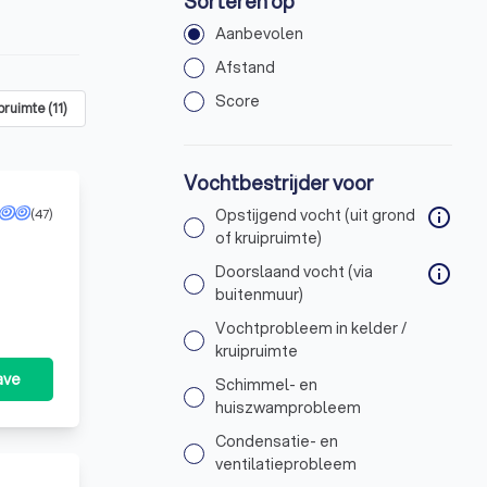
Sorteren op
Aanbevolen
Afstand
Score
ipruimte
(
11
)
Schimmel- en huiszwamprobleem
(
5
)
Condensatie-
Vochtbestrijder voor
(47)
Opstijgend vocht (uit grond
info
of kruipruimte)
Doorslaand vocht (via
info
buitenmuur)
Vochtprobleem in kelder /
kruipruimte
ave
Schimmel- en
huiszwamprobleem
Condensatie- en
ventilatieprobleem