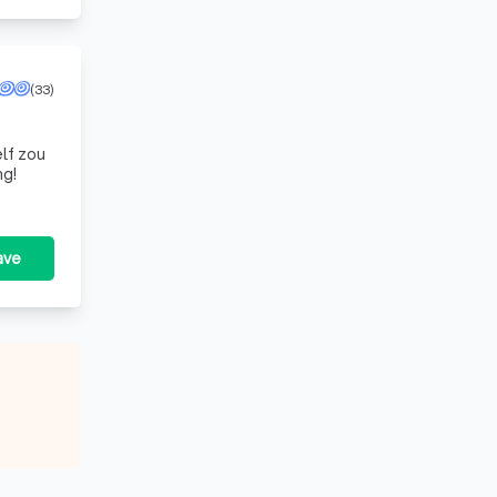
(33)
lf zou
ng!
ave