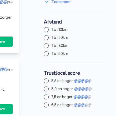
expand_more
Toon meer
(34)
j zorgen
Afstand
Tot 10km
Tot 20km
ave
Tot 30km
Tot 50km
(61)
Trustlocal score
8,5 en hoger
8,0 en hoger
 +
7,5 en hoger
6,5 en hoger
ave