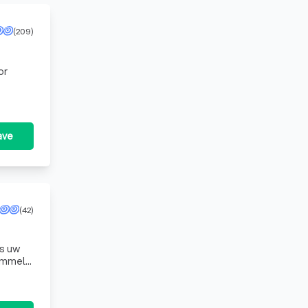
(209)
or
ave
(42)
ls uw
himmel
verd