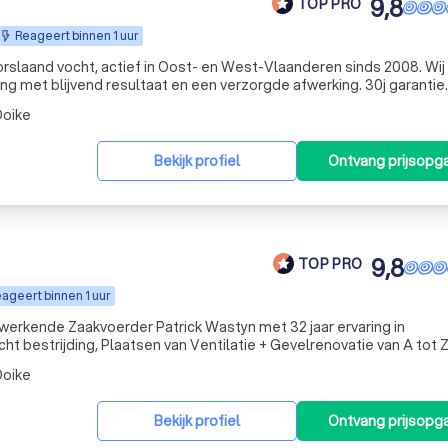
9,8
TOP PRO
Reageert binnen 1 uur
orslaand vocht, actief in Oost- en West-Vlaanderen sinds 2008. Wi
g met blijvend resultaat en een verzorgde afwerking. 30j garantie.
oike
Bekijk profiel
Ontvang prijsopg
9,8
TOP PRO
ageert binnen 1 uur
erkende Zaakvoerder Patrick Wastyn met 32 jaar ervaring in
ht bestrijding, Plaatsen van Ventilatie + Gevelrenovatie van A tot Z
oike
Bekijk profiel
Ontvang prijsopg