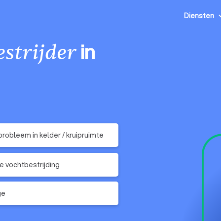
Diensten
in
strijder
robleem in kelder / kruipruimte
e vochtbestrijding
ge