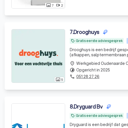
7
2
photo_size_select_actual
videocam
7
.
Drooghuys
Gratis eerste adviesgesprek
local_offer
Drooghuys is een bedrijf gespe
(afkappen, salptermembraan pl
vochtproblemen om zo onze vo
Werkgebied Oudenaarde O
place
Opgericht in 2025
timelapse
051 28 27 26
phone
5
photo_size_select_actual
8
.
Dryguard Bv
Gratis eerste adviesgesprek
local_offer
Dryguard is een bedrijf dat ges