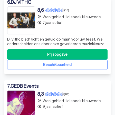
6
.
DJ VITHO
8,6
(15)
Werkgebied Holsbeek Nieuwrode
place
7 jaar actief
timelapse
Dj Vitho biedt licht en geluid op maat voor uw feest. We
onderscheiden ons door onze gevarieerde muziekkeuze
en bieden u een persoonlijke aanpak voor een betaalbare
prijs. Dit doen we al meer dan 10 jaar lang. We leggen onze
Prijsopgave
focus op de klant zodat het feest verloopt zoals u het in
gedachten heeft.
Beschikbaarheid
7
.
CEDB Events
8,3
(62)
Werkgebied Holsbeek Nieuwrode
place
9 jaar actief
timelapse