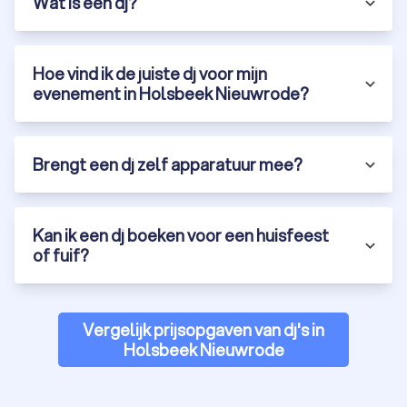
Wat is een dj?
genieten van een onvervalste trip down memory lane!
Op Trustlocal filtert u eenvoudig op dj's die gespecialiseerd
zijn in uw specifieke evenement. Zo vindt u een dj in Holsbeek
Nieuwrode die aansluit bij uw wensen en visie.
Hoe vind ik de juiste dj voor mijn
evenement in Holsbeek Nieuwrode?
Wat kost een dj in Holsbeek Nieuwrode?
Dj's in België kosten gemiddeld
tussen de € 100,- en € 150,-
Brengt een dj zelf apparatuur mee?
per uur
. De kosten van een dj zijn afhankelijk van verschillende
factoren:
Soort evenement:
Grotere evenementen, zoals een
bruiloft of bedrijfsfeest, kosten vaak meer dan een klein
evenement of een verjaardagsfeest.
Kan ik een dj boeken voor een huisfeest
Apparatuur en extra's:
Vraag de dj om eigen apparatuur
of fuif?
en extra's, zoals lichtspots, rookmachines of
feestartikelen mee te nemen? Dan kost dit meer dan
wanneer u zelf alle techniek en decoratie verzorgt.
Bekendheid van de dj:
Vergelijk prijsopgaven van dj's in
Bekende Belgische dj's hanteren
hogere tarieven.
Holsbeek Nieuwrode
Reis- en vervoerskosten:
De dj maakt kosten om naar uw
evenementenlocatie te komen en de benodigde
apparatuur te vervoeren. Kies voor een dj uit Holsbeek