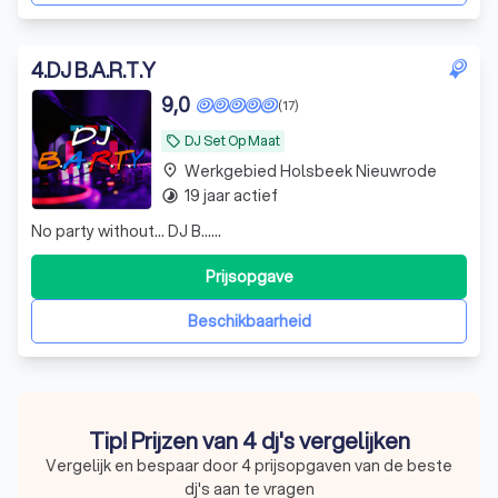
4
.
DJ B.A.R.T.Y
9,0
(17)
DJ Set Op Maat
local_offer
Werkgebied Holsbeek Nieuwrode
place
19 jaar actief
timelapse
No party without... DJ B......
Prijsopgave
Beschikbaarheid
Tip! Prijzen van 4 dj's vergelijken
Vergelijk en bespaar door 4 prijsopgaven van de beste
dj's aan te vragen