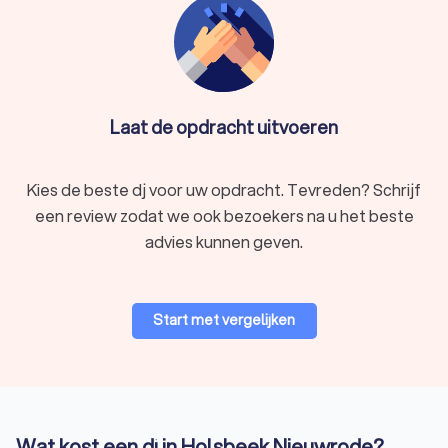
dj's in Holsbeek Nieuwrode. Door een dj te kiezen uit onze top
10 bent u verzekerd van een geslaagd feest.
Gespecialiseerde dj in Holsbeek Nieuwrode
Zoekt u een dj die ervaring heeft met een specifiek soort
Laat de opdracht uitvoeren
evenement of thema? Op Trustlocal vindt u dj's in Holsbeek
Nieuwrode met verschillende specialismen.
Kies de beste dj voor uw opdracht. Tevreden? Schrijf
een review zodat we ook bezoekers na u het beste
Dj trouwfeest
advies kunnen geven.
Tijdens uw trouw moet alles perfect zijn, en dat geldt zeker
voor de muziek! Een trouw-dj zorgt voor een naadloze
overgang van romantische achtergrondmuziek tijdens het
diner naar een sfeervolle openingsdans en een knallend
Start met vergelijken
dansfeest. Met een uitgebreide muziekcollectie,
verzoeknummers en een professionele lichtshow maakt de dj
uw huwelijksfeest onvergetelijk.
Wat kost een dj in Holsbeek Nieuwrode?