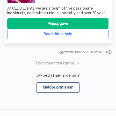
At CEDB Events, we are a team of five passionate
individuals, each with a unique specialty and over 20 years
of experience in the field. We are not just DJs; we are
creators of unforgettable experiences. We cater to a
Prijsopgave
wide range of events, from corporate gatherings and
parties to weddings, birthdays
Beschikbaarheid
Bijgewerkt: 08/08/2026 om 07:04
info
keyboard_arrow_down
Toon meer resultaten
Uw bedrijf niet in de lijst?
Meld je gratis aan