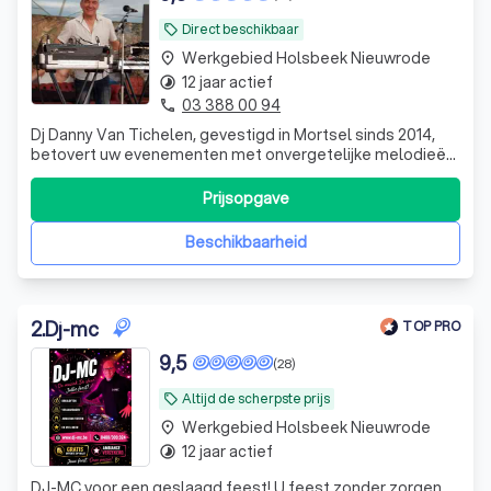
Direct beschikbaar
local_offer
Werkgebied Holsbeek Nieuwrode
place
12 jaar actief
timelapse
03 388 00 94
phone
Dj Danny Van Tichelen, gevestigd in Mortsel sinds 2014,
betovert uw evenementen met onvergetelijke melodieën
in de regio's Antwerpen, Oost-Vlaanderen en Vlaams-
Brabant. Wil je een geslaagde party, boek dan Danny Van
Prijsopgave
Tichelen. De DJ voor een topavond met topmuziek en een
toppersoonlijkheid Laat uw fe
Beschikbaarheid
2
.
Dj-mc
TOP PRO
9,5
(28)
Altijd de scherpste prijs
local_offer
Werkgebied Holsbeek Nieuwrode
place
12 jaar actief
timelapse
DJ-MC voor een geslaagd feest! U feest zonder zorgen