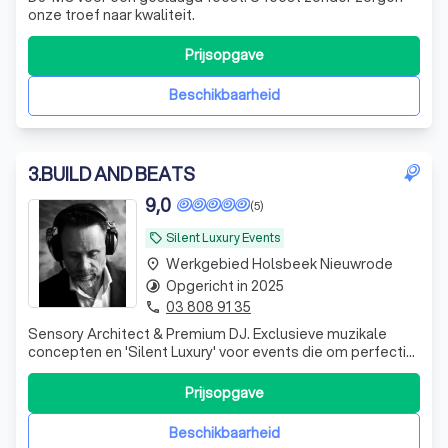
onze troef naar kwaliteit.
Prijsopgave
Beschikbaarheid
3
.
BUILD AND BEATS
9,0
(5)
Silent Luxury Events
local_offer
Werkgebied Holsbeek Nieuwrode
place
Opgericht in 2025
timelapse
03 808 91 35
phone
Sensory Architect & Premium DJ. Exclusieve muzikale
concepten en 'Silent Luxury' voor events die om perfectie
vragen.
Prijsopgave
Beschikbaarheid