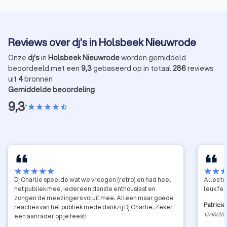
Reviews over dj's in Holsbeek Nieuwrode
Onze
dj's
in
Holsbeek Nieuwrode
worden gemiddeld
beoordeeld met een
9,3
gebaseerd op in totaal
286
reviews
uit
4
bronnen
Gemiddelde beoordeling
9,3
•
star
star
star
star
star_half
star
star
star
star
star
star
star
sta
Dj Charlie speelde wat we vroegen (retro) en had heel
Alles t
het publiek mee, iedereen danste enthousiast en
leuk fe
zongen de meezingers voluit mee. Alleen maar goede
Patricia
reacties van het publiek mede dankzij Dj Charlie. Zeker
12/10/20
een aanrader op je feest!