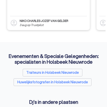
NIKO CHARLES JOZEF VAN GELDER
account_circle
account_circl
3 aug
op
Trustpilot
Evenementen & Speciale Gelegenheden:
specialisten in Holsbeek Nieuwrode
Traiteurs in Holsbeek Nieuwrode
Huwelijksfotografen in Holsbeek Nieuwrode
Dj's in andere plaatsen