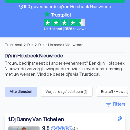
100 geverifieerde dj's in Holsbeek Nieuwrode
verified_user
Uitstekend
|
2526
reviews
Trustlocal
Dj's
Dj's in Holsbeek Nieuwrode
arrow_forward_ios
arrow_forward_ios
Dj's in Holsbeek Nieuwrode
Trouw, bedrijfsfeest of ander evenement? Een dj in Holsbeek
Nieuwrode verzorgt swingende muziek in overeenstemming
met uw wensen. Vind de beste dj's via Trustlocal.
Alle diensten
Verjaardag / Jubileum
(
5
)
Bruiloft / Huwelij
filter_list
Filters
1
.
Dj Danny Van Tichelen
9,5
(21)