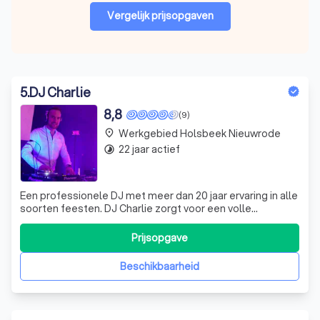
Vergelijk prijsopgaven
5
.
DJ Charlie
8,8
(9)
Werkgebied Holsbeek Nieuwrode
place
22 jaar actief
timelapse
Een professionele DJ met meer dan 20 jaar ervaring in alle
soorten feesten. DJ Charlie zorgt voor een volle
dansvloer met de juiste sfeer. Ervaring in alle
muziekstijlen en hij leest het publiek.
Prijsopgave
Beschikbaarheid