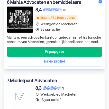
6
.
Mahla Advocaten en bemiddelaars
8,4
(31)
Erkend FBC Bemiddelaar
star
Werkgebied Machelen
place
32 jaar actief
timelapse
Mahla is een advocatenkantoor gelegen in het historische
centrum van Mechelen, gemakkelijk bereikbaar, centraal
tussen Antwerpen en Brussel. Met Mahla staan wij midden
in de samenleving en herkennen wij snel uw problemen.
Prijsopgave
Met persoonlijke betrokkenheid pakken wij uw zaken
doelgericht aan en stre
Bekijk profiel
7
.
Middelpunt Advocaten
8,3
(5)
Werkgebied Machelen
place
13 jaar actief
timelapse