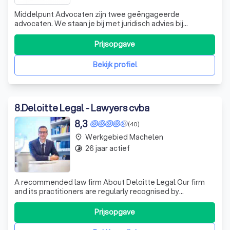
Middelpunt Advocaten zijn twee geëngageerde
advocaten. We staan je bij met juridisch advies bij
allerhande gerechtelijke procedures. We onderscheiden
ons door in eerste instantie bemiddeling na te streven.
Prijsopgave
Hierdoor kunnen we lange en dure procedures vaak
helpen vermijden. Elke zaak krijgt bij ons e
Bekijk profiel
8
.
Deloitte Legal - Lawyers cvba
8,3
(40)
Werkgebied Machelen
place
26 jaar actief
timelapse
A recommended law firm About Deloitte Legal Our firm
and its practitioners are regularly recognised by
respected legal directories for the quality of our services
as a Belgian firm.
Prijsopgave