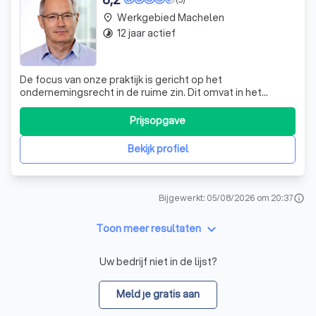
Werkgebied Machelen
place
12 jaar actief
timelapse
De focus van onze praktijk is gericht op het
ondernemingsrecht in de ruime zin. Dit omvat in het
bijzonder handels- en economisch recht,
vennootschapsrecht, Europees en mededingingsrecht,
Prijsopgave
individueel en collectief arbeidsrecht, immigratierecht,
pensioenrecht en geschillenbeslechting. Onze ervaring i
Bekijk profiel
Bijgewerkt: 05/08/2026 om 20:37
info
keyboard_arrow_down
Toon meer resultaten
Uw bedrijf niet in de lijst?
Meld je gratis aan