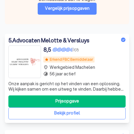
Vergelijk prijsopgaven
5
.
Advocaten Melotte & Versluys
8,5
(7)
Erkend FBC Bemiddelaar
star
Werkgebied Machelen
place
56 jaar actief
timelapse
Onze aanpak is gericht op het vinden van een oplossing.
Wij kijken samen om een uitweg te vinden. Daarbij hebben
we vooral oog voor de toekomst. Wij kiezen dan ook
bewust voor een duurzame justitie.
Prijsopgave
Bekijk profiel