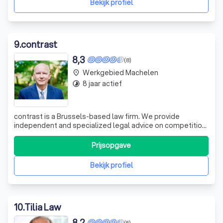
Bekijk profiel
9
.
contrast
8,3
(8)
Werkgebied Machelen
place
8 jaar actief
timelapse
contrast is a Brussels-based law firm. We provide
independent and specialized legal advice on competition
& EU, corporate, M&A, commercial, privacy & data
protection. Our services include full conflict management
Prijsopgave
support.
Bekijk profiel
10
.
Tilia Law
8,2
(5)