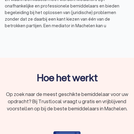
onafhankelijke en professionele bemiddelaars en bieden
begeleiding bij het oplossen van (juridische) problemen
zonder dat ze daarbij een kant kiezen van één van de
betrokken partijen. Een mediator in Machelen kan u
bijvoorbeeld helpen bij:
Scheiding of uit elkaar gaan: voorkom een
vechtscheiding door bemiddeling waarbij de belangen
van de betrokken partijen even zwaar wegen.
Familieconflict: familieruzies of gezinsleden die elkaar
negeren kunnen met behulp van mediation opgelost
worden.
Omgangsregeling of alimentatie: gezamenlijk de
Hoe het werkt
omgangsregeling of alimentatie bepalen op basis van
de inkomens, de behoefte van de kinderen en de
verdeling van de zorg.
Op zoek naar de meest geschikte bemiddelaar voor uw
Arbeidsconflict of ontslag: bemiddeling met een expert
opdracht? Bij Trustlocal vraagt u gratis en vrijblijvend
of het gebied van de laatste wet- en regelgeving
voorstellen op bij de beste bemiddelaars in Machelen.
rondom arbeidsrecht.
Conflict met buren: Vind een gezamenlijke oplossing bij
geluidsoverlast, een belemmerd uitzicht of problemen
met de erfafscheiding.