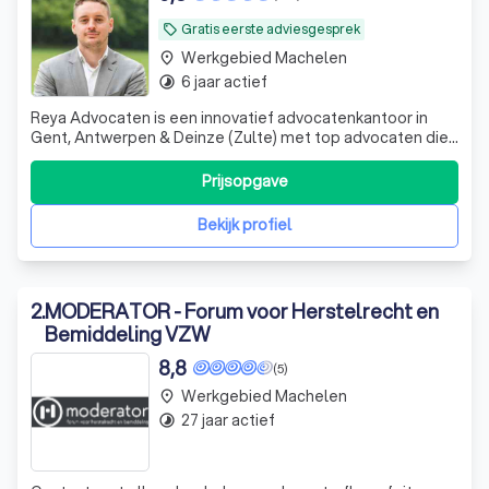
Gratis eerste adviesgesprek
local_offer
Werkgebied Machelen
place
6 jaar actief
timelapse
Reya Advocaten is een innovatief advocatenkantoor in
Gent, Antwerpen & Deinze (Zulte) met top advocaten die
ondernemers en particulieren over heel Vlaanderen
bijstaat met hun vragen en problemen rond verkeersrecht,
Prijsopgave
vastgoedrecht en ondernemingsrecht in brede zin.
Bekijk profiel
2
.
MODERATOR - Forum voor Herstelrecht en
Bemiddeling VZW
8,8
(5)
Werkgebied Machelen
place
27 jaar actief
timelapse