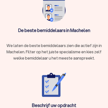
In Machelen hebben wij 35 goede mediators gevonden. De
mediators of bemiddelaars in Machelen hebben een
gemiddelde Trustlocal-score van een 8.4. Welke mediator u
ook kiest, via Trustlocal maakt u een goede keuze voor de
mediation. We kunnen u ook helpen door direct prijsopgaven
aan te vragen bij verschillende mediators. Zo kunt u
De beste bemiddelaars in Machelen
eenvoudig de mediators vergelijken en de mediator kiezen
die bij u past.
We laten de beste bemiddelaars zien die actief zijn in
Machelen. Filter op het juiste specialisme en kies zelf
welke bemiddelaar u het meeste aanspreekt.
Beschrijf uw opdracht