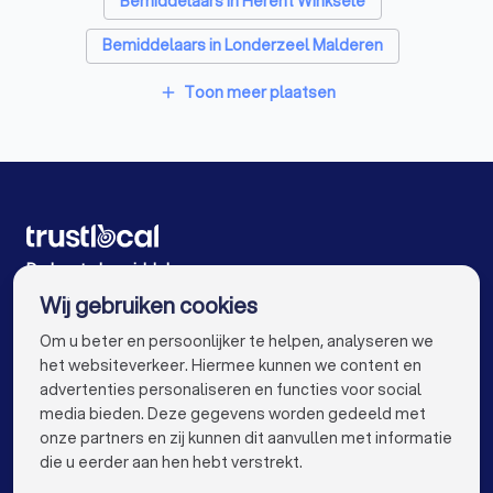
Bemiddelaars in Herent Winksele
Bemiddelaars in Londerzeel Malderen
Bemiddelaars in Willebroek
Toon meer plaatsen
add
Bemiddelaars in Sint-Katelijne-Waver
Bemiddelaars in Leuven
Bemiddelaars in Leuven Heverlee
Bemiddelaars in Leuven Kessel-Lo
De beste bemiddelaars voor u
Wij gebruiken cookies
Bemiddelaars in Antwerpen
Bemiddelaars in Gent
info@trustlocal.be
Om u beter en persoonlijker te helpen, analyseren we
Bemiddelaars in Brugge
Bemiddelaars in Aalst
het websiteverkeer. Hiermee kunnen we content en
advertenties personaliseren en functies voor social
Bemiddelaars in Mechelen
Bemiddelaars in Kortrijk
media bieden. Deze gegevens worden gedeeld met
onze partners en zij kunnen dit aanvullen met informatie
Bemiddelaars in Hasselt
keyboard_arrow_down
VOOR PARTICULIEREN
die u eerder aan hen hebt verstrekt.
Bemiddelaars in Sint-Niklaas
Bemiddelaars in Genk
VOOR BEDRIJVEN