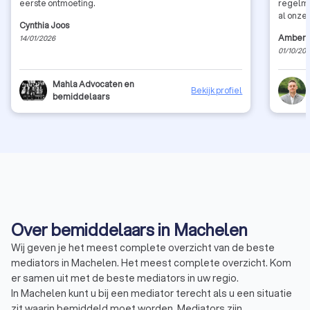
eerste ontmoeting.
regelma
al onze 
Cynthia Joos
Amber 
14/01/2026
01/10/20
Mahla Advocaten en
Bekijk profiel
bemiddelaars
Over bemiddelaars in Machelen
Wij geven je het meest complete overzicht van de beste
mediators in Machelen. Het meest complete overzicht. Kom
er samen uit met de beste mediators in uw regio.
In Machelen kunt u bij een mediator terecht als u een situatie
zit waarin bemiddeld moet worden. Mediators zijn