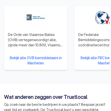
De Orde van Vlaamse Balies
De Federale
(OVB) vertegenwoordigt alle,
Bemiddelingscommi
zijnde meer dan 10.800, Vlaamse
coördinatiecentrum
advocaten en behartigt als
officiële beleidsui
beroepsorganisatie de belangen
beleidsbeïnvloede
Bekijk alle OVB bemiddelaars in
Bekijk alle FBC be
van de advocatuur in haar
voor bemiddeling in
Machelen
Machel
contacten met de overheden.
FBC staat als enige 
erkenning van oplei
permanente vormin
erkenning van de b
Wat anderen zeggen over Trustlocal
Op zoek naar de beste bedrijven in uw plaats? Bespaar jezelf
veel tijd en zoekwerk. Op Trustlocal kunt u een geschikte