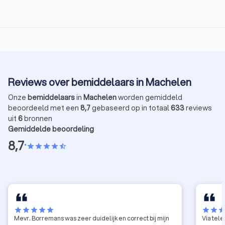
Reviews over bemiddelaars in Machelen
Onze
bemiddelaars
in
Machelen
worden gemiddeld
beoordeeld met een
8,7
gebaseerd op in totaal
633
reviews
uit
6
bronnen
Gemiddelde beoordeling
8,7
•
star
star
star
star
star_half
star
star
star
star
star
star
star
sta
Mevr. Borremans was zeer duidelijk en correct bij mijn
Via tele