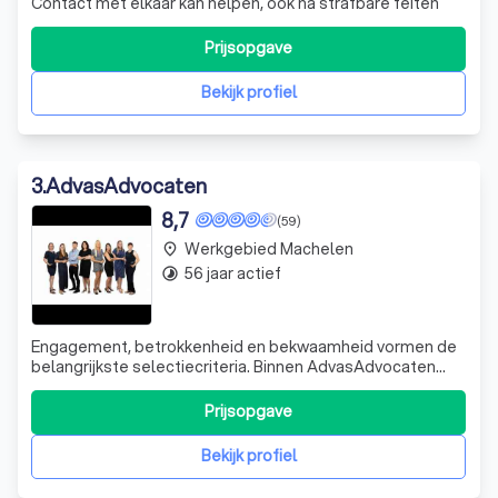
Contact met elkaar kan helpen, ook na strafbare feiten
Prijsopgave
Bekijk profiel
3
.
AdvasAdvocaten
8,7
(59)
Werkgebied Machelen
place
56 jaar actief
timelapse
Engagement, betrokkenheid en bekwaamheid vormen de
belangrijkste selectiecriteria. Binnen AdvasAdvocaten
werken de advocaten nauw samen. Elk dossier wordt
gezamenlijk – en strikt vertrouwelijk – besproken op het
Prijsopgave
interne advocatenoverleg. Deze aanpak vergroot de
kwaliteit van de dossiers. Zes advocat
Bekijk profiel