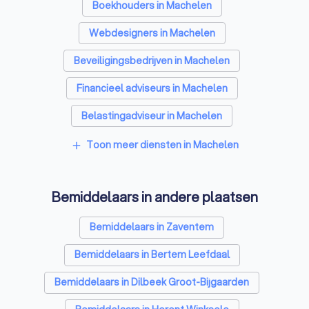
Boekhouders in Machelen
Webdesigners in Machelen
Beveiligingsbedrijven in Machelen
Financieel adviseurs in Machelen
Belastingadviseur in Machelen
Videografen in Machelen
Toon meer diensten in Machelen
add
Bemiddelaars in andere plaatsen
Bemiddelaars in Zaventem
Bemiddelaars in Bertem Leefdaal
Bemiddelaars in Dilbeek Groot-Bijgaarden