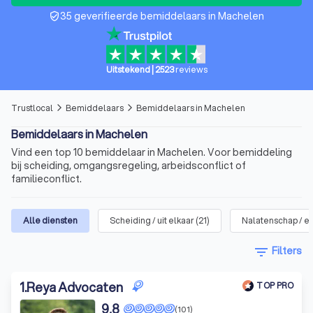
35 geverifieerde bemiddelaars in Machelen
verified_user
Uitstekend
|
2523
reviews
Trustlocal
Bemiddelaars
Bemiddelaars in Machelen
arrow_forward_ios
arrow_forward_ios
Bemiddelaars in Machelen
Vind een top 10 bemiddelaar in Machelen. Voor bemiddeling
bij scheiding, omgangsregeling, arbeidsconflict of
familieconflict.
Alle diensten
Scheiding / uit elkaar
(
21
)
Nalatenschap / er
filter_list
Filters
1
.
Reya Advocaten
TOP PRO
9,8
(101)