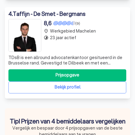
4
.
Taffijn - De Smet - Bergmans
8,6
(9)
Werkgebied Machelen
place
23 jaar actief
timelapse
TDsB is een allround advocatenkantoor gesitueerd in de
Brusselse rand. Gevestigd te Dilbeek en met een
bijkantoor in het centrum van Halle, bevinden wij ons in het
hart van de regio’s Brussel en Halle-Vilvoorde. Het
Prijsopgave
kantoor is vlot bereikbaar via de grote invalswegen rond
Brussel en tevens via openb
Bekijk profiel
Tip! Prijzen van 4 bemiddelaars vergelijken
Vergelijk en bespaar door 4 prijsopgaven van de beste
bemiddelaars aan te vragen