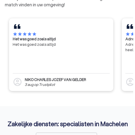
match vinden in uw omgeving!
star
star
star
star
star
star
sta
Het was goed zoals altijd
Adres
Het was goed zoals altijd
Adres
heel 
NIKO CHARLES JOZEF VAN GELDER
account_circle
account_circl
3 aug
op
Trustpilot
Zakelijke diensten: specialisten in Machelen