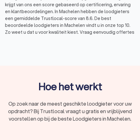
krijgt van ons een score gebaseerd op certificering, ervaring
en klantbeoordelingen. In Machelen hebben de loodgieters
een gemiddelde Trustlocal-score van 8.6. De best
beoordeelde loodgieters in Machelen vindt u in onze top 10.
Zo weet u dat u voor kwaliteit kiest. Vraag eenvoudig offertes
aan bij vier loodgietersbedrijven en kies een loodgieter die
aansluit bij uw wensen.
Wat doet een loodgieter in Machelen?
Heeft u problemen met uw leidingwerk of sanitair? Een
loodgieter in Machelen staat klaar om u te helpen.
Hoe het werkt
Loodgieters in Machelen voeren de volgende
werkzaamheden uit:
Opsporen en verhelpen van lekkage in huis
Op zoek naar de meest geschikte loodgieter voor uw
Repareren van leidingen of sanitair
opdracht? Bij Trustlocal vraagt u gratis en vrijblijvend
Installeren of plaatsen van sanitair
Leidingwerk verleggen of vervangen
voorstellen op bij de beste Loodgieters in Machelen.
Verstoppingen in de afvoer verhelpen (bijvoorbeeld
gootsteen, toilet, doucheputje)
Vraag nu offertes aan en vergelijk ervaren