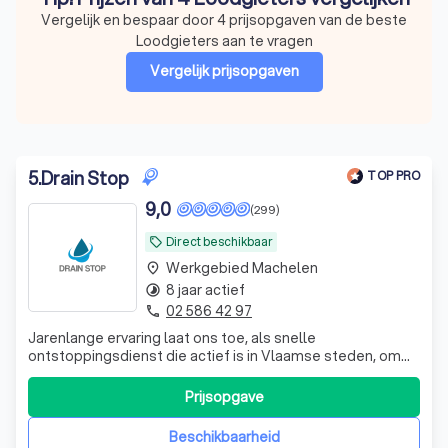
Vergelijk en bespaar door 4 prijsopgaven van de beste
Loodgieters aan te vragen
Vergelijk prijsopgaven
5
.
Drain Stop
TOP PRO
9,0
(299)
Direct beschikbaar
local_offer
Werkgebied Machelen
place
8 jaar actief
timelapse
02 586 42 97
phone
Jarenlange ervaring laat ons toe, als snelle
ontstoppingsdienst die actief is in Vlaamse steden, om
altijd een blijvende oplossing aan te bieden. We
ontstoppen uw afvoer, toilet, gootsteen, bad,
Prijsopgave
doucheputje, leiding of riolering.
Beschikbaarheid