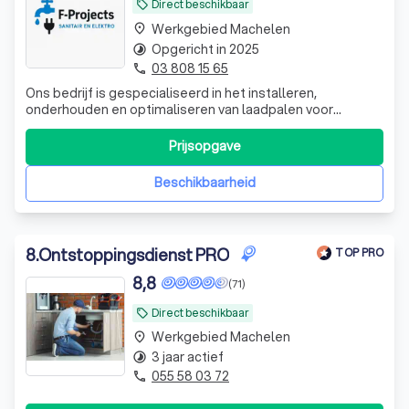
Direct beschikbaar
local_offer
Werkgebied Machelen
place
Opgericht in 2025
timelapse
03 808 15 65
phone
Ons bedrijf is gespecialiseerd in het installeren,
onderhouden en optimaliseren van laadpalen voor
elektrische voertuigen, zowel voor particulieren als
bedrijven. Daarnaast voeren wij een breed scala aan
Prijsopgave
elektrische werkzaamheden uit, van
meterkastaanpassingen en bekabeling tot complete
Beschikbaarheid
elektrotechn
8
.
Ontstoppingsdienst PRO
TOP PRO
8,8
(71)
Direct beschikbaar
local_offer
Werkgebied Machelen
place
3 jaar actief
timelapse
055 58 03 72
phone