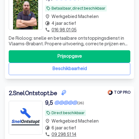
Betaalbaar,direct beschikbaar
local_offer
Werkgebied Machelen
place
4 jaar actief
timelapse
016 98 01 05
phone
De Rioloog: snelle en betaalbare ontstoppingsdienst in
Vlaams-Brabant. Propere uitvoering, correcte prijzen en
altijd vriendelijk. Bel +32 472 94 78 28.
Prijsopgave
Beschikbaarheid
2
.
SnelOntstopt.be
TOP PRO
9,5
(26)
Direct beschikbaar
local_offer
Werkgebied Machelen
place
6 jaar actief
timelapse
09 298 51 14
phone