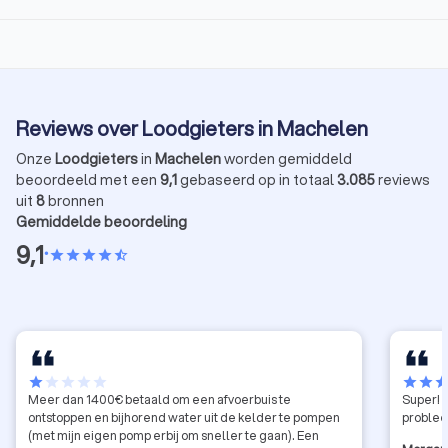
Reviews over Loodgieters in Machelen
Onze
Loodgieters
in
Machelen
worden gemiddeld
beoordeeld met een
9,1
gebaseerd op in totaal
3.085
reviews
uit
8
bronnen
Gemiddelde beoordeling
9,1
•
star
star
star
star
star_half
star
star
star
star
star
star
star
sta
Meer dan 1400€ betaald om een afvoerbuis te
Super! 
ontstoppen en bijhorend water uit de kelder te pompen
problee
(met mijn eigen pomp erbij om sneller te gaan). Een