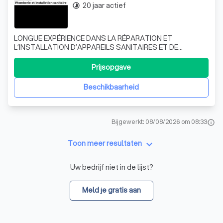
20 jaar actief
timelapse
LONGUE EXPÉRIENCE DANS LA RÉPARATION ET
L’INSTALLATION D’APPAREILS SANITAIRES ET DE
CHAUFFAGE Vous habitez dans la région de Machelen,
Diegem, Zaventem ou Vilvorde (Brabant flamand) et dans
Prijsopgave
les 19 communes de Bruxelles? Vous cherchez un expert
en plomberie et chauffage ? Depuis de nombreuses
Beschikbaarheid
année
Bijgewerkt: 08/08/2026 om 08:33
info
keyboard_arrow_down
Toon meer resultaten
Uw bedrijf niet in de lijst?
Meld je gratis aan