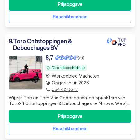
Prijsopgave
Beschikbaarheid
9
.
Toro Ontstoppingen &
TOP
PRO
Debouchages BV
8,7
(24)
Direct beschikbaar
local_offer
Werkgebied Machelen
place
Opgericht in 2026
timelapse
054 48 06 17
phone
Wij zijn Rob en Tom Van Opdenbosch, de oprichters van
Toro24 Ontstoppingen & Débouchages te Ninove. We zijn
niet alleen broers, maar ook beste vrienden en delen
dezelfde passie voor techniek, service en het correct
Prijsopgave
helpen van mensen bij problemen met afvoeren en
rioleringen. Met ondertussen meer da
Beschikbaarheid