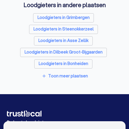
Loodgieters in andere plaatsen
Tuinonderhoud bedrijven in Machelen
Loodgieters in Grimbergen
Webdesigners in Machelen
Loodgieters in Steenokkerzeel
Glazenwassers in Machelen
Loodgieters in Asse Zellik
Boekhouders in Machelen
Loodgieters in Dilbeek Groot-Bijgaarden
Zonwering specialisten in Machelen
Loodgieters in Bonheiden
Loodgieters in Machelen
Loodgieters in Merchtem
Toon meer plaatsen
add
Loodgieters in Herent Winksele
Loodgieters in Keerbergen
Loodgieters in Sint-Katelijne-Waver
Loodgieters in Rumst
Loodgieters in Antwerpen
De beste Loodgieters voor u