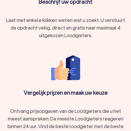
Beschrijf uw opdracht
nu direct een aanvraag in.
Laat met enkele klikken weten wat u zoekt. U verstuurt
Lekkage en leidingwerk loodgieter in
de opdracht veilig, direct en gratis naar maximaal 4
Machelen
uitgekozen Loodgieters.
Loodgieters in Machelen hebben ervaring met allerlei soorten
leidingwerk, zowel water- als gasleidingen. Denk aan de
volgende werkzaamheden:
Het opsporen van lekkages in leidingwerk of afvoer met
behulp van geavanceerde technieken (infra-
roodinspectie, rookproefmeting).
Het vervangen van verouderde, versleten of kapotte
leidingen.
Nieuw leidingwerk aanleggen bij een verbouwing of
installatie van nieuw sanitair.
Vergelijk prijzen en maak uw keuze
Heeft u een probleem met uw leidingen of wilt u nieuw
leidingwerk laten aanleggen? Vraag offertes aan bij
loodgieters in Machelen en kom meer te weten over de
Ontvang prijsopgaven van de Loodgieters die u het
mogelijkheden.
meest aanspreken. De meeste Loodgieters reageren
binnen 24 uur. Vind de beste loodgieter met de beste