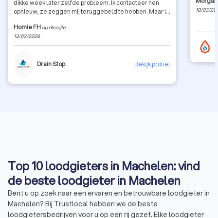
Morgan
dikke week later zelfde probleem. Ik contacteer hen
10/03/20
opnieuw, ze zeggen mij teruggebeld te hebben. Maar ik
werk tijdens kantooruren. Nr gevraagd om zelf
Homie FH
op Google
betrokkene terug te bellen = communicatie stopt.
13/03/2026
Intussen zitten wij wel met de miserie ...
Drain Stop
Bekijk profiel
Top 10 loodgieters in Machelen: vind
de beste loodgieter in Machelen
Bent u op zoek naar een ervaren en betrouwbare loodgieter in
Machelen? Bij Trustlocal hebben we de beste
loodgietersbedrijven voor u op een rij gezet. Elke loodgieter