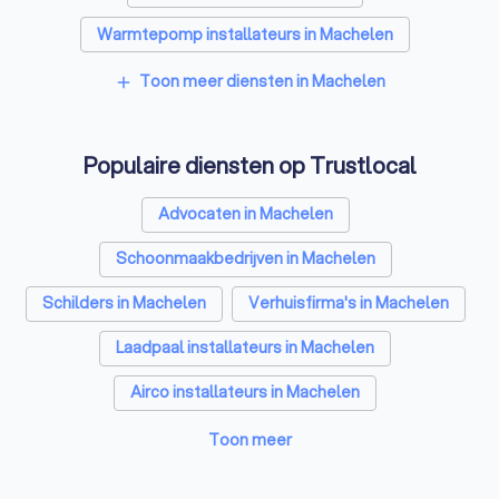
Warmtepomp installateurs in Machelen
Badkamer installateurs in Machelen
Toon meer diensten in Machelen
add
Glashandels in Machelen
Populaire diensten op Trustlocal
EPC-keurders in Machelen
Klusjesmannen in Machelen
Advocaten in Machelen
Schoonmaakbedrijven in Machelen
Schilders in Machelen
Verhuisfirma's in Machelen
Laadpaal installateurs in Machelen
Airco installateurs in Machelen
Aannemers in Machelen
Dakwerkers in Machelen
Toon meer
Zonnepanelen-installateurs in Machelen