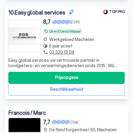
10
.
Easy global services
TOP PRO
8,7
(31)
Direct beschikbaar
local_offer
Werkgebied Machelen
place
5 jaar actief
timelapse
02 320 13 09
phone
Easy global services uw vertrouwde partner in
loodgieters- en verwarmingsdiensten sinds 2015 . Wij
streven ernaar uw eerste keuze te zijn door uitstekende
service en vakmanschap te bieden. Wat ons
Prijsopgave
onderscheidt? Onze toewijding aan klanttevredenheid,
transparante communicatie en innovatieve kwalitati
Beschikbaarheid
Francois / Marc
7,7
(4)
De Neufforgestraat 30, Machelen
place