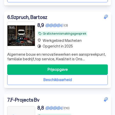
6
.
Szpruch, Bartosz
8,9
(3)
Gratis kennismakingsgesprek
local_offer
Werkgebied Machelen
place
Opgericht in 2025
timelapse
Algemene bouw en renovatiewerken een aanspreekpunt,
familiale bedrijf,top service, Kwaliteit is Ons
prioriteit.Beschikbaar voor Particulieren alsook Industrie.
Meer dan 25j ervaring
Prijsopgave
Beschikbaarheid
7
.
F-Projects Bv
8,8
(10)