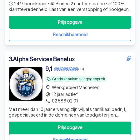
🕒 24/7 bereikbaar • 🚐 Binnen 2 uur ter plaatse • ✅ 100%
klanttevredenheid. Last van een verstopping of rioolgeur?
Onze specialisten lossen elk rioolprobleem snel en
professioneel op.
Prijsopgave
Beschikbaarheid
3
.
Alpha Services Benelux
9,1
(36)
Gratis kennismakingsgesprek
local_offer
Werkgebied Machelen
place
12 jaar actief
timelapse
02 586 02 01
phone
Met meer dan 10 jaar ervaring zijn wij, als familiaal bedrijf,
gespecialiseerd in de domeinen van loodgieterij en
verwarming. Onze expertise strekt zich uit over een breed
scala aan diensten, variërend van installatie tot reparatie.
Prijsopgave
Wij leveren hoogwaardige oplossingen met een
persoonlijke benaderin