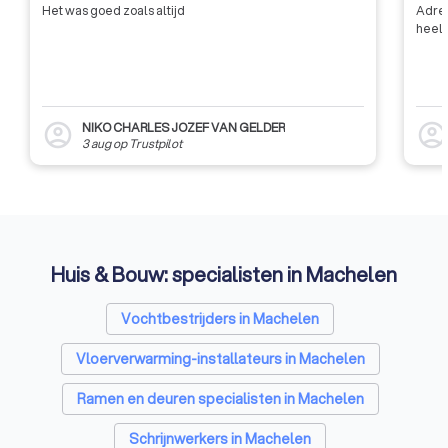
Het was goed zoals altijd
Adres
heel 
NIKO CHARLES JOZEF VAN GELDER
account_circle
account_circl
3 aug
op
Trustpilot
Huis & Bouw: specialisten in Machelen
Vochtbestrijders in Machelen
Vloerverwarming-installateurs in Machelen
Ramen en deuren specialisten in Machelen
Schrijnwerkers in Machelen