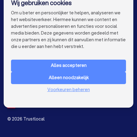
Wij gebruiken cookies
Loodgieters in Gent
Loodgieters in Brugge
info@trustlocal.be
Om u beter en persoonlijker te helpen, analyseren we
Loodgieters in Leuven
Loodgieters in Aalst
het websiteverkeer. Hiermee kunnen we content en
advertenties personaliseren en functies voor social
Loodgieters in Mechelen
Loodgieters in Kortrijk
media bieden. Deze gegevens worden gedeeld met
onze partners en zij kunnen dit aanvullen met informatie
Loodgieters in Hasselt
Loodgieters in Sint-Niklaas
keyboard_arrow_down
VOOR PARTICULIEREN
die u eerder aan hen hebt verstrekt.
Loodgieters in Genk
Loodgieters in Roeselare
keyboard_arrow_down
VOOR BEDRIJVEN
Loodgieters in Beveren
Alles accepteren
keyboard_arrow_down
OVER TRUSTLOCAL
Loodgieters in Dendermonde
Alleen noodzakelijk
LAND
Nederland
Voorkeuren beheren
Loodgieters in Beringen
Loodgieters in Turnhout
België
Duitsland
Loodgieters in Dilbeek
Spanje
Loodgieters in Heist-op-den-Berg
©
2026
Trustlocal
Loodgieters in Sint-Truiden
Loodgieters in Lokeren