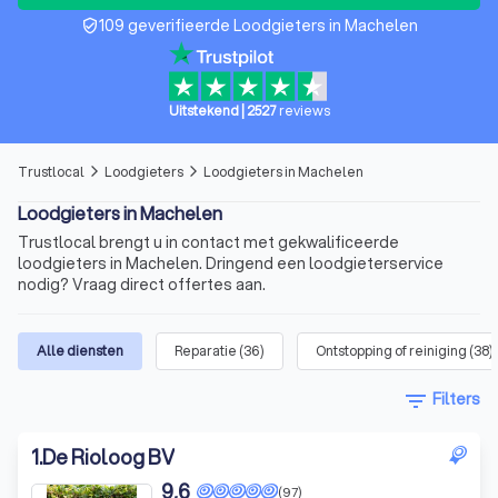
109 geverifieerde Loodgieters in Machelen
verified_user
Uitstekend
|
2527
reviews
Trustlocal
Loodgieters
Loodgieters in Machelen
arrow_forward_ios
arrow_forward_ios
Loodgieters in Machelen
Trustlocal brengt u in contact met gekwalificeerde
loodgieters in Machelen. Dringend een loodgieterservice
nodig? Vraag direct offertes aan.
Alle diensten
Reparatie
(
36
)
Ontstopping of reiniging
(
38
)
filter_list
Filters
1
.
De Rioloog BV
9,6
(97)