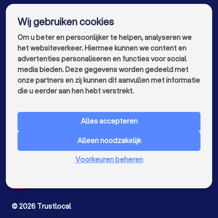
info@trustlocal.be
Vochtbestrijders in Mechelen
Wij gebruiken cookies
Om u beter en persoonlijker te helpen, analyseren we
Vochtbestrijders in Kortrijk
het websiteverkeer. Hiermee kunnen we content en
Vochtbestrijders in Hasselt
advertenties personaliseren en functies voor social
media bieden. Deze gegevens worden gedeeld met
Vochtbestrijders in Sint-Niklaas
onze partners en zij kunnen dit aanvullen met informatie
keyboard_arrow_down
VOOR PARTICULIEREN
die u eerder aan hen hebt verstrekt.
Vochtbestrijders in Genk
keyboard_arrow_down
VOOR BEDRIJVEN
Vochtbestrijders in Roeselare
Alles accepteren
keyboard_arrow_down
OVER TRUSTLOCAL
Vochtbestrijders in Beveren
Alleen noodzakelijk
LAND
Nederland
Vochtbestrijders in Dendermonde
Voorkeuren beheren
België
Duitsland
Vochtbestrijders in Beringen
Spanje
Vochtbestrijders in Turnhout
©
2026
Trustlocal
Vochtbestrijders in Dilbeek