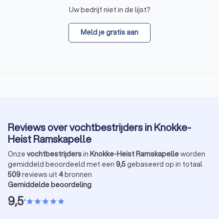
Uw bedrijf niet in de lijst?
Meld je gratis aan
Reviews over vochtbestrijders in Knokke-
Heist Ramskapelle
Onze
vochtbestrijders
in
Knokke-Heist Ramskapelle
worden
gemiddeld beoordeeld met een
9,5
gebaseerd op in totaal
509
reviews uit
4
bronnen
Gemiddelde beoordeling
9,5
•
star
star
star
star
star