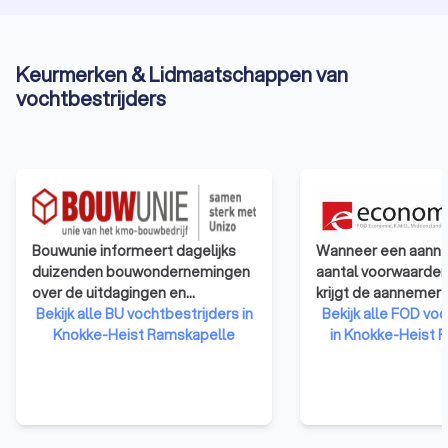
Keurmerken & Lidmaatschappen van
vochtbestrijders
Bouwunie informeert dagelijks
Wanneer een aanne
duizenden bouwondernemingen
aantal voorwaarden
over de uitdagingen en
krijgt de aannemer
veranderingen in de bouwsector.
Bekijk alle BU vochtbestrijders in
van de bevoegde r
Bekijk alle FOD voc
Bouwunie is er voor alle kmo-
Knokke-Heist Ramskapelle
minister op advies 
in Knokke-Heist 
bedrijven en zelfstandige
federale erkennin
ondernemers uit de bouwsector.
De erkenning geeft
We behartigen de belangen bij
aanbestedende ov
de overheid, in de media, de
nodige vertrouwen 
publieke opinie en in het overleg
goede en degelijke 