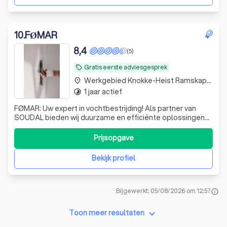
10
.
FØMAR
8,4
(5)
Gratis eerste adviesgesprek
local_offer
Werkgebied Knokke-Heist Ramskapelle
place
1 jaar actief
timelapse
FØMAR: Uw expert in vochtbestrijding! Als partner van
SOUDAL bieden wij duurzame en efficiënte oplossingen
op maat. Betrouwbaar, nauwkeurig en klantgericht.
Contacteer ons vandaag! 📩📞
Prijsopgave
Bekijk profiel
Bijgewerkt: 05/08/2026 om 12:57
info
keyboard_arrow_down
Toon meer resultaten