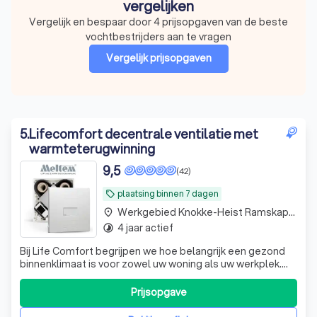
vergelijken
Vergelijk en bespaar door 4 prijsopgaven van de beste
vochtbestrijders aan te vragen
Vergelijk prijsopgaven
5
.
Lifecomfort decentrale ventilatie met
warmteterugwinning
9,5
(42)
plaatsing binnen 7 dagen
local_offer
Werkgebied Knokke-Heist Ramskapelle
place
4 jaar actief
timelapse
Bij Life Comfort begrijpen we hoe belangrijk een gezond
binnenklimaat is voor zowel uw woning als uw werkplek.
Wij zijn gespecialiseerd in het bieden van oplossingen
voor vochtproblemen, zoals schimmel en condensatie,
Prijsopgave
door middel van onze geavanceerde decentrale
ventilatie-units. Als exclusieve verd