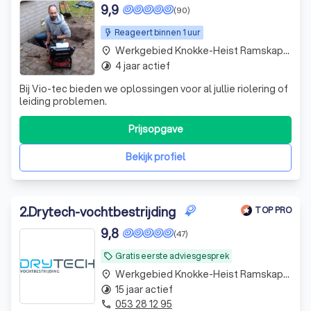
9,9
(90)
Reageert binnen 1 uur
Werkgebied Knokke-Heist Ramskapelle
place
4 jaar actief
timelapse
Bij Vio-tec bieden we oplossingen voor al jullie riolering of
leiding problemen.
Prijsopgave
Bekijk profiel
2
.
Drytech-vochtbestrijding
TOP PRO
9,8
(47)
Gratis eerste adviesgesprek
local_offer
Werkgebied Knokke-Heist Ramskapelle
place
15 jaar actief
timelapse
053 28 12 95
phone