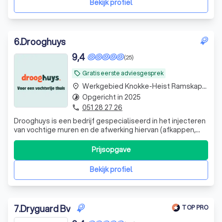
Bekijk profiel
6
.
Drooghuys
9,4
(25)
Gratis eerste adviesgesprek
local_offer
Werkgebied Knokke-Heist Ramskapelle
place
Opgericht in 2025
timelapse
051 28 27 26
phone
Drooghuys is een bedrijf gespecialiseerd in het injecteren
van vochtige muren en de afwerking hiervan (afkappen,
salptermembraan plaatsen en herpleisteren). wij
behandelen geen kelders of andere vochtproblemen om
Prijsopgave
zo onze volledige aandacht op opstijgend vocht te
kunnen vestigen.
Bekijk profiel
7
.
Dryguard Bv
TOP PRO