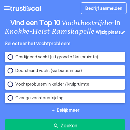
menu
Bedrijf aanmelden
Vind een Top 10
in
Vochtbestrijder
Knokke-Heist Ramskapelle
Wijzig plaats
edit
Selecteer het vochtprobleem
Opstijgend vocht (uit grond of kruipruimte)
Doorslaand vocht (via buitenmuur)
Vochtprobleem in kelder / kruipruimte
Overige vochtbestrijding
Bekijk meer
add
Zoeken
search