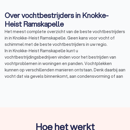
Over vochtbestrijders in Knokke-
Heist Ramskapelle
Het meest complete overzicht van de beste vochtbestrijders
in in Knokke-Heist Ramskapelle. Geen kans voor vocht of
schimmel met de beste vochtbestrijders in uw regio.
In in Knokke-Heist Ramskapelle kunt u
vochtbestrijdingsbedrijven vinden voor het bestrijden van
vochtproblemen in woningen en panden. Vochtplekken
kunnen op verschillenden manieren ontstaan. Denk daarbij aan
vocht dat via gevels binnenkomt, aan condensvorming of aan
optrekkend grondwater. Pas als de oorzaak achterhaald is,
kunt u de problemen effectief laten aanpakken.
Optrekkend vocht:
optrekkend of opstijgend vocht
ontstaat meestal door een probleem in de fundering of
door grondwater. Opstijgend vocht heeft als gevolg dat
het de muren laag bij de grond aantast en er
vochtplekken en schimmelplekken vormen.
Doorslaand vocht:
doorslaan vocht ontstaat vaak bij
Hoe het werkt
poreuze of beschadigde muren. Neerslag kan daardoor