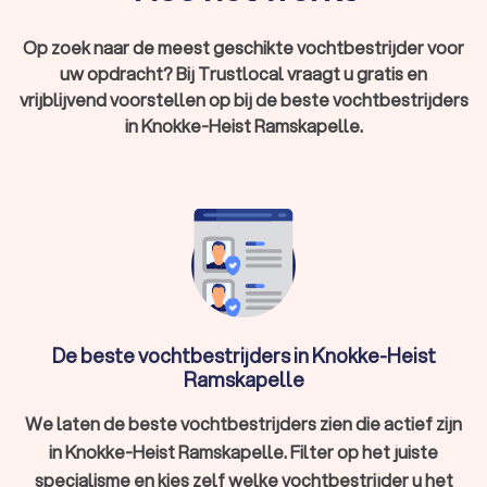
in de gevel dringen. Uiteindelijk worden vochtige plekken
zichtbaar op de binnenmuur en leidt het tot schimmel.
Op zoek naar de meest geschikte vochtbestrijder voor
Vocht in kruipruimte of kelder:
Vocht in de kruipruimte of
uw opdracht? Bij Trustlocal vraagt u gratis en
kelder kan ontstaan door een gebrek aan ventilatie of
vrijblijvend voorstellen op bij de beste vochtbestrijders
door grondwater wat via de vloer binnenkomt. Dit is
in Knokke-Heist Ramskapelle.
schadelijk voor de bouwconstructie en kan leiden tot
schimmels, algen en ongedierte.
In in Knokke-Heist Ramskapelle hebben wij 502 goede
vochtbestrijders gevonden. De vochtbestrijders in Knokke-
Heist Ramskapelle hebben een gemiddelde Trustlocal-score
van een 9.2. Welke vochtbestrijder u ook kiest, via Trustlocal
maakt u een goede keuze voor de vochtwering en het
bestrijden van vocht. We kunnen u ook helpen door direct
prijsopgaven aan te vragen bij verschillende
vochtbestrijdingsbedrijven. Zo kunt u eenvoudig de
De beste vochtbestrijders in Knokke-Heist
vochtbestrijders vergelijken en de vochtbestrijder kiezen die
Ramskapelle
bij u past.
We laten de beste vochtbestrijders zien die actief zijn
in Knokke-Heist Ramskapelle. Filter op het juiste
specialisme en kies zelf welke vochtbestrijder u het