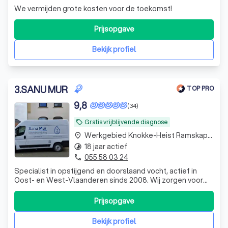
We vermijden grote kosten voor de toekomst!
Prijsopgave
Bekijk profiel
3
.
SANU MUR
TOP PRO
9,8
(34)
Gratis vrijblijvende diagnose
local_offer
Werkgebied Knokke-Heist Ramskapelle
place
18 jaar actief
timelapse
055 58 03 24
phone
Specialist in opstijgend en doorslaand vocht, actief in
Oost- en West-Vlaanderen sinds 2008. Wij zorgen voor
een gezonde, droge woning met blijvend resultaat en een
verzorgde afwerking. 30j garantie.
Prijsopgave
Bekijk profiel