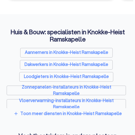
Huis & Bouw: specialisten in Knokke-Heist
Ramskapelle
Aannemers in Knokke-Heist Ramskapelle
Dakwerkers in Knokke-Heist Ramskapelle
Loodgieters in Knokke-Heist Ramskapelle
Zonnepanelen-installateurs in Knokke-Heist
Ramskapelle
Vloerverwarming-installateurs in Knokke-Heist
Ramskapelle
Toon meer diensten in Knokke-Heist Ramskapelle
add
Airco installateurs in Knokke-Heist Ramskapelle
Ramen en deuren specialisten in Knokke-Heist
Ramskapelle