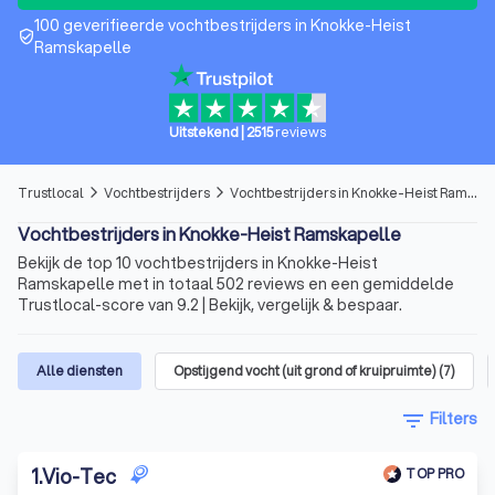
100 geverifieerde vochtbestrijders in Knokke-Heist
verified_user
Ramskapelle
Uitstekend
|
2515
reviews
Trustlocal
Vochtbestrijders
Vochtbestrijders in Knokke-Heist Ramskapelle
arrow_forward_ios
arrow_forward_ios
Vochtbestrijders in Knokke-Heist Ramskapelle
Bekijk de top 10 vochtbestrijders in Knokke-Heist
Ramskapelle met in totaal 502 reviews en een gemiddelde
Trustlocal-score van 9.2 | Bekijk, vergelijk & bespaar.
Alle diensten
Opstijgend vocht (uit grond of kruipruimte)
(
7
)
filter_list
Filters
1
.
Vio-Tec
TOP PRO