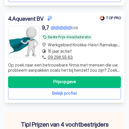
4
.
Aquavent BV
TOP PRO
9,7
(33)
Beste Prijs-Kwaliteitsratio
local_offer
Werkgebied Knokke-Heist Ramskapelle
place
15 jaar actief
timelapse
09 298 55 63
phone
Op zoek naar een betrouwbare firma met mensen die uw
probleem aanpakken zoals het bij henzelf zou zijn? Zoek
niet verder en contacteer Aquavent voor een eerlijke
diagnose en kwalitatieve uitvoering!
Prijsopgave
Bekijk profiel
Tip! Prijzen van 4 vochtbestrijders