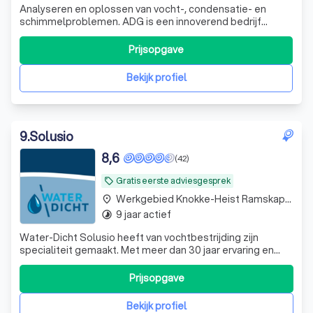
Analyseren en oplossen van vocht-, condensatie- en
schimmelproblemen. ADG is een innoverend bedrijf
bestaande uit experten binnen het specifiek
marktsegment van vochtoplossingen. Met onze unieke
Prijsopgave
aanpak zorgen we voor een deskundig en snelle
oplossing voor uw vochtproblemen. Als specialist in
Bekijk profiel
vochtpr
9
.
Solusio
8,6
(42)
Gratis eerste adviesgesprek
local_offer
Werkgebied Knokke-Heist Ramskapelle
place
9 jaar actief
timelapse
Water-Dicht Solusio heeft van vochtbestrijding zijn
specialiteit gemaakt. Met meer dan 30 jaar ervaring en
een ruime technische kennis mogen wij ons gerust
vakspecialist in vochtbestrijding noemen. Wij hebben
Prijsopgave
vestigingen in Zwijnaarde, Zwijndrecht en Affligem. Water-
Dicht Solusio a fait du contrôle
Bekijk profiel