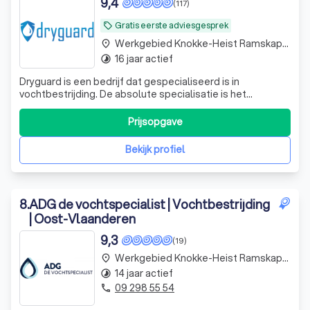
9,4
(117)
Gratis eerste adviesgesprek
local_offer
Werkgebied Knokke-Heist Ramskapelle
place
16 jaar actief
timelapse
Dryguard is een bedrijf dat gespecialiseerd is in
vochtbestrijding. De absolute specialisatie is het
behandelen van muren tegen opstijgend vocht. Dryguard
is een gezonde KMO met een meewerkende zaakvoerder
Prijsopgave
dat zich richt op klanten die zo budgetvriendelijk mogelijk
willen injecteren tegen opstijgen
Bekijk profiel
8
.
ADG de vochtspecialist | Vochtbestrijding
| Oost-Vlaanderen
9,3
(19)
Werkgebied Knokke-Heist Ramskapelle
place
14 jaar actief
timelapse
09 298 55 54
phone