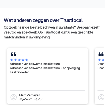
met de andere sociale partners.
van de werken. De e
met andere woorde
kwaliteitslabel.
Wat anderen zeggen over Trustlocal
Op zoek naar de beste bedrijven in uw plaats? Bespaar jezelf
veel tijd en zoekwerk. Op Trustlocal kunt u een geschikte
match vinden in uw omgeving!
star
star
star
star
star
star
sta
Adressen van bekwame installateurs
Door 
Adressen van bekwame installateurs. Top opvolging,
Door 
heel tevreden.
Marc Verheyen
account_circle
account_circl
31 jul
op
Trustpilot