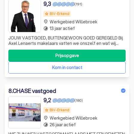
9,3
(191)
BIV-Erkend
grade
Werkgebied Willebroek
place
13 jaar actief
timelapse
JOUW VASTGOED, BUITENGEWOON GOED GEREGELD Bij
Axel Lenaerts makelaars vatten we onszelf en wat wij
doen graag samen in vijf begrippen. Die plukken we niet
zomaar uit de lucht: ze weerspiegelen onverkort de hoge
Prijsopgave
vlucht die wij de laatste jaren namen. Toonaangevend
Axel Lenaerts makelaars verfijnt zi
Kom in contact
8
.
CHASE vastgoed
9,2
(180)
BIV-Erkend
grade
Werkgebied Willebroek
place
26 jaar actief
timelapse