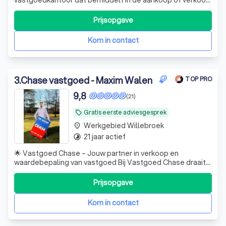
van uw woning. Met ons professioneel en gedreven team
begeleiden wij gepersonaliseerd onze klanten tijdens het
Prijsopgave
koop- of verkoopproces. Gedurende het hele traject
garanderen wij een permanente en t
Kom in contact
3
.
Chase vastgoed - Maxim Walen
TOP PRO
9,8
(21)
Gratis eerste adviesgesprek
local_offer
Werkgebied Willebroek
place
21 jaar actief
timelapse
🌟 Vastgoed Chase – Jouw partner in verkoop en
waardebepaling van vastgoed Bij Vastgoed Chase draait
alles om één ding: het behalen van de beste
verkoopresultaten voor jouw woning of appartement. Of
Prijsopgave
je nu overweegt te verkopen of gewoon benieuwd bent
naar de actuele waarde van je eigendom, ik help j
Kom in contact