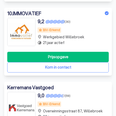
10
.
IMMOVATIEF
9,2
(30)
BIV-Erkend
grade
Werkgebied Willebroek
place
21 jaar actief
timelapse
Prijsopgave
Kom in contact
Kerremans Vastgoed
9,0
(59)
BIV-Erkend
grade
Overwinningsstraat 87, Willebroek
place