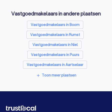
Relatietherapeut in Willebroek
Vastgoedmakelaars in andere plaatsen
Reisbureaus in Willebroek
Personal trainers in Willebroek
Vastgoedmakelaars in Boom
Vastgoedmakelaars in Rumst
Vastgoedmakelaars in Niel
Vastgoedmakelaars in Puurs
Vastgoedmakelaars in Aartselaar
Vastgoedmakelaars in Mechelen
Toon meer plaatsen
add
Vastgoedmakelaars in Hemiksem
Vastgoedmakelaars in Kontich
Vastgoedmakelaars in Londerzeel Malderen