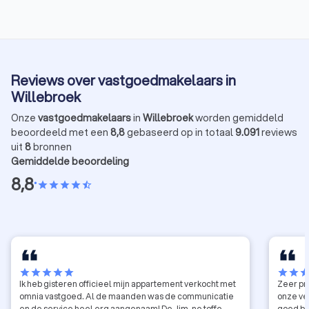
het succesvol verkopen van uw huis via een
opbreng
vastgoedmakelaar.
gids om
huis te
Reviews over vastgoedmakelaars in
Willebroek
Onze
vastgoedmakelaars
in
Willebroek
worden gemiddeld
beoordeeld met een
8,8
gebaseerd op in totaal
9.091
reviews
uit
8
bronnen
Gemiddelde beoordeling
8,8
•
star
star
star
star
star_half
star
star
star
star
star
star
star
sta
Ik heb gisteren officieel mijn appartement verkocht met
Zeer pr
omnia vastgoed. Al de maanden was de communicatie
onze ve
en de service heel erg aangenaam! De Jim, ne toffe
goed be