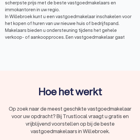
scherpste prijs met de beste vastgoedmakelaars en
immokantoren in uw regio.
In Willebroek kunt u een vastgoedmakelaar inschakelen voor
het kopen of huren van uw nieuwe huis of bedrijfspand.
Makelaars bieden u ondersteuning tijdens het gehele
verkoop- of aankoopproces. Een vastgoedmakelaar gaat
bijvoorbeeld op zoek naar een geschikte koper of verkoper en
geeft adviezen bij de verkoop of aankoop van uw woning in
Willebroek. Een makelaar kan ingezet worden voor
verschillende diensten:
Verkoop: voor ondersteuning bij de verkoop van uw huis
in Willebroek, zoals het bepalen van de vraagprijs en het
onderhandelen met de kopers.
Aankoop: voor hulp bij uw zoektocht naar een nieuwe
Hoe het werkt
woning in Willebroek, de onderhandelingen en de
eigendomsoverdracht.
Huur of verhuur: voor advies en bemiddeling bij de huur
Op zoek naar de meest geschikte vastgoedmakelaar
of verhuur van een appartement of pand in Willebroek.
voor uw opdracht? Bij Trustlocal vraagt u gratis en
Taxatie: voor het taxeren van uw woning of pand. In een
vrijblijvend voorstellen op bij de beste
taxatierapport staat de werkelijke waarde van de
vastgoedmakelaars in Willebroek.
woning. Het taxatierapport heeft u nodig voor uw
hypotheekaanvraag.