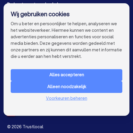
Vastgoedmakelaars in Bornem
De beste vastgoedmakelaars voor u
Wij gebruiken cookies
Vastgoedmakelaars in Antwerpen
info@trustlocal.be
Om u beter en persoonlijker te helpen, analyseren we
Vastgoedmakelaars in Gent
het websiteverkeer. Hiermee kunnen we content en
advertenties personaliseren en functies voor social
Vastgoedmakelaars in Brugge
media bieden. Deze gegevens worden gedeeld met
onze partners en zij kunnen dit aanvullen met informatie
Vastgoedmakelaars in Leuven
keyboard_arrow_down
VOOR PARTICULIEREN
die u eerder aan hen hebt verstrekt.
Vastgoedmakelaars in Aalst
keyboard_arrow_down
VOOR BEDRIJVEN
Vastgoedmakelaars in Kortrijk
Alles accepteren
keyboard_arrow_down
OVER TRUSTLOCAL
Vastgoedmakelaars in Hasselt
Alleen noodzakelijk
LAND
Nederland
Vastgoedmakelaars in Sint-Niklaas
Voorkeuren beheren
België
Duitsland
Vastgoedmakelaars in Genk
Spanje
Vastgoedmakelaars in Roeselare
©
2026
Trustlocal