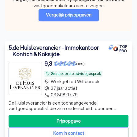
vastgoedmakelaars aan te vragen
Vergelijk prijsopgaven
5
.
de Huisleverancier - Immokantoor
TOP
PRO
Kontich & Koksijde
9,3
(189)
Gratis eerste adviesgesprek
local_offer
Werkgebied Willebroek
place
37 jaar actief
timelapse
03 808 07 79
phone
De Huisleverancier is een toonaangevende
vastgoedspecialist die zich onderscheidt door een
persoonlijke en kwalitatieve service. Wij zijn er voor
iedereen die op zoek is naar een nieuwe woning of zijn
Prijsopgave
eigendom wil verkopen of verhuren. Onze expertise ligt in
het adviseren en begeleiden bij de aan- e
Kom in contact