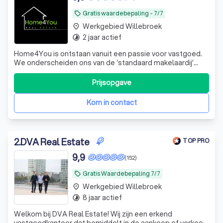
Gratis waardebepaling - 7/7
local_offer
Werkgebied Willebroek
place
2 jaar actief
timelapse
Home4You is ontstaan vanuit een passie voor vastgoed.
We onderscheiden ons van de ‘standaard makelaardij’
omdat bij ons, niets te veel gevraagd is. Tevens zijn wij 7/7
bereikbaar.
Prijsopgave
Kom in contact
2
.
DVA Real Estate
TOP PRO
9,9
(152)
Gratis Waardebepaling 7/7
local_offer
Werkgebied Willebroek
place
8 jaar actief
timelapse
Welkom bij DVA Real Estate! Wij zijn een erkend
vastgoedkantoor dat bemiddelt in de aankoop of verkoop