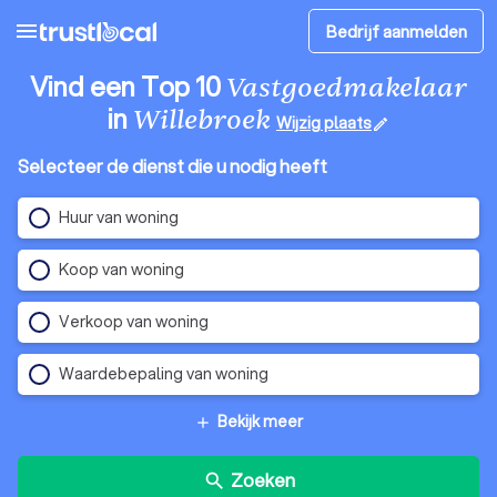
menu
Bedrijf aanmelden
Vind een Top 10
Vastgoedmakelaar
in
Willebroek
Wijzig plaats
edit
Selecteer de dienst die u nodig heeft
Huur van woning
Koop van woning
Verkoop van woning
Waardebepaling van woning
Bekijk meer
add
Zoeken
search