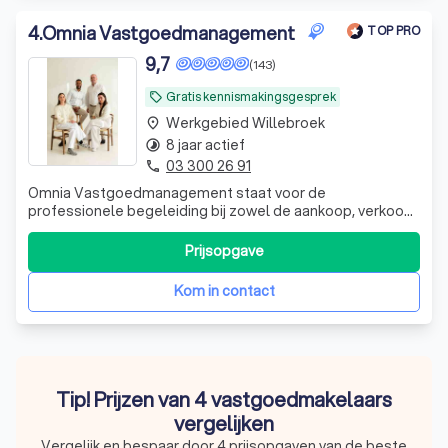
4
.
Omnia Vastgoedmanagement
TOP PRO
9,7
(143)
Gratis kennismakingsgesprek
local_offer
Werkgebied Willebroek
place
8 jaar actief
timelapse
03 300 26 91
phone
Omnia Vastgoedmanagement staat voor de
professionele begeleiding bij zowel de aankoop, verkoop,
beheer of renovatie van residentieel vastgoed.
Prijsopgave
Kom in contact
Tip! Prijzen van 4 vastgoedmakelaars
vergelijken
Vergelijk en bespaar door 4 prijsopgaven van de beste