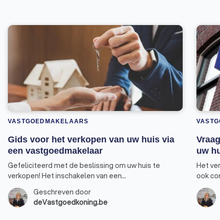
VASTGOEDMAKELAARS
VAST
Gids voor het verkopen van uw huis via
Vraag
een vastgoedmakelaar
uw hu
Gefeliciteerd met de beslissing om uw huis te
Het ve
verkopen! Het inschakelen van een
ook co
vastgoedmakelaar is een verstandige keuze, omdat
factore
Geschreven door
een makelaar de expertise heeft om u te begeleiden
het bep
deVastgoedkoning.be
tijdens het verkoopproces en u te helpen de beste
vraagpr
deal te krijgen. Hier is een gids die u kan helpen bij
kans o