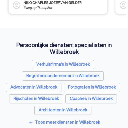
NIKO CHARLES JOZEF VAN GELDER
account_circle
account_circl
3 aug
op
Trustpilot
Persoonlijke diensten: specialisten in
Willebroek
Verhuisfirma's in Willebroek
Begrafenisondernemers in Willebroek
Advocaten in Willebroek
Fotografen in Willebroek
Rijscholen in Willebroek
Coaches in Willebroek
Architecten in Willebroek
Psychologen in Willebroek
Toon meer diensten in Willebroek
add