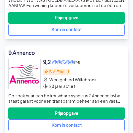
WIE ZIJN WE? VASTGOEDMAKELAARS MET EEN BEWEZEN
AANPAK Een woning kopen of verkopen is niet op één dag
geregeld. Er komt heel wat bij kijken. Van bezichtigingen
tot onderhandelen over de prijs en een correcte
Prijsopgave
schatting. Vastgoed CHASE staat u hier graag in bij met
een no-nonsense beleid. Met onze tr
Kom in contact
9
.
Annenco
9,2
(74)
BIV-Erkend
grade
Werkgebied Willebroek
place
28 jaar actief
timelapse
Op zoek naar een betrouwbare syndicus? Annenco bvba
staat garant voor een transparant beheer aan een vast
tarief per kavel per maand ! Sinds 10 jaar beheren wij
appartementsgebouwen en KMO parken in en rond
Prijsopgave
Antwerpen.
Kom in contact