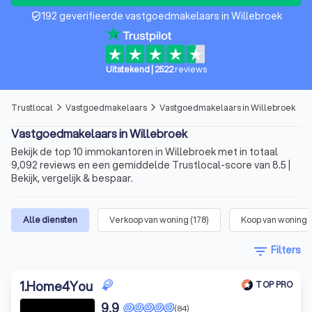
192 geverifieerde vastgoedmakelaars in Willebroek
verified_user
Uitstekend
|
2522
reviews
Trustlocal
Vastgoedmakelaars
Vastgoedmakelaars in Willebroek
arrow_forward_ios
arrow_forward_ios
Vastgoedmakelaars in Willebroek
Bekijk de top 10 immokantoren in Willebroek met in totaal
9,092 reviews en een gemiddelde Trustlocal-score van 8.5 |
Bekijk, vergelijk & bespaar.
Alle diensten
Verkoop van woning
(
178
)
Koop van woning
(
filter_list
Filters
1
.
Home4You
TOP PRO
9,9
(84)