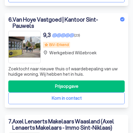
6
.
Van Hoye Vastgoed | Kantoor Sint-
Pauwels
9,3
(23)
BIV-Erkend
grade
Werkgebied Willebroek
place
Zoektocht naar nieuwe thuis of waardebepaling van uw
huidige woning. Wij hebben het in huis.
Prijsopgave
Kom in contact
7
.
Axel Lenaerts Makelaars Waasland (Axel
Lenaerts Makelaars - Immo Sint-Niklaas)