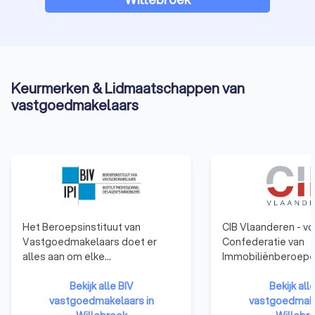
Keurmerken & Lidmaatschappen van
vastgoedmakelaars
Het Beroepsinstituut van
CIB Vlaanderen - vo
Vastgoedmakelaars doet er
Confederatie van
alles aan om elke
Immobiliënberoepe
vastgoedtransactie zo
- vertegenwoordig
professioneel en correct
Bekijk alle BIV
vastgoedsector. D
Bekijk all
mogelijk te laten verlopen.
vastgoedmakelaars in
beroepsorganisatie
vastgoedmake