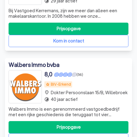
29 jaar actief
timelapse
Bij Vastgoed Kerremans, zijn we meer dan alleen een
makelaarskantoor. In 2008 hebben we onze
vastgoedafdeling opgericht om onze bank- en
verzekeringsklanten beter van dienst te zijn. We zijn geen
Prijsopgave
doorsnee kantoor met een enorm portfolio, maar een
makelaar met kennis van zaken die zich thuis voelt in
Kom in contact
Walbers Immo bvba
8,0
(56)
BIV-Erkend
grade
Dokter Persoonslaan 15/B, Willebroek
place
40 jaar actief
timelapse
Walbers Immo is een gerenommeerd vastgoedbedrijf
met een rijke geschiedenis die teruggaat tot vier
generaties. Onze wortels liggen in Willebroek en de ruime
omgeving, waar we ons hebben onderscheiden door onze
Prijsopgave
expertise in verzekeringen, bankzaken en vastgoed. In
2014 hebben we besloten om ons volle