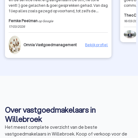
vent! :) goe gelachen & goei gesprekken gehad. Van dag
communi
1 liep alles zoals gezegd op voorhand, tot zelfs de
Theo Di
laatste dag. De Jim neemt voor alles genoeg tijd en
Femke Peelman
op Google
16/03/20
voelt niet aan als een doorgaanse makelaar maar als ne
17/03/2026
maat! 💪 Als ik ooit terug verkoop, is het zowizo met
omnia! Voor alles heel hard bedankt alsook natuurlijk de
Marvin. ;)
Omnia Vastgoedmanagement
Bekijk profiel
Over vastgoedmakelaars in
Willebroek
Het meest complete overzicht van de beste
vastgoedmakelaars in Willebroek. Koop of verkoop voor de