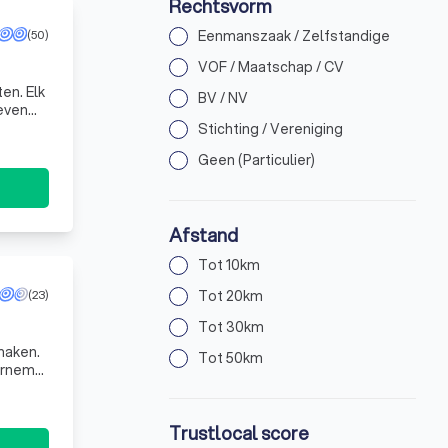
Rechtsvorm
Eenmanszaak / Zelfstandige
(50)
VOF / Maatschap / CV
BV / NV
even
sectoren
Stichting / Vereniging
Geen (Particulier)
Afstand
Tot 10km
Tot 20km
(23)
Tot 30km
maken.
Tot 50km
kan ne
Trustlocal score