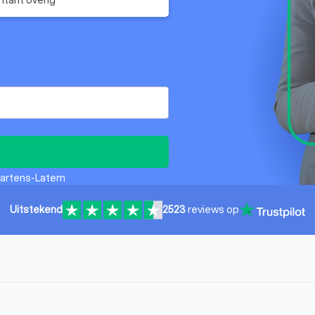
Martens-Latem
Uitstekend
2523
reviews op