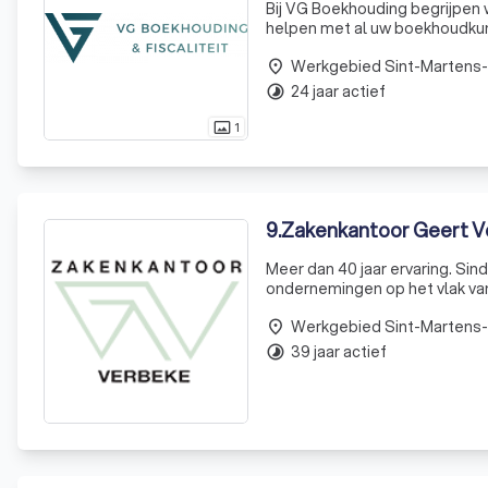
Bij VG Boekhouding begrijpen 
helpen met al uw boekhoudkund
aankoop doet voor uw bedrijf,
Werkgebied Sint-Martens
place
24 jaar actief
timelapse
1
photo_size_select_actual
9
.
Zakenkantoor Geert V
Meer dan 40 jaar ervaring. Sin
ondernemingen op het vlak van boekhouding en fis
Cabooter en Geert Verbeke, e
Werkgebied Sint-Martens
place
39 jaar actief
timelapse