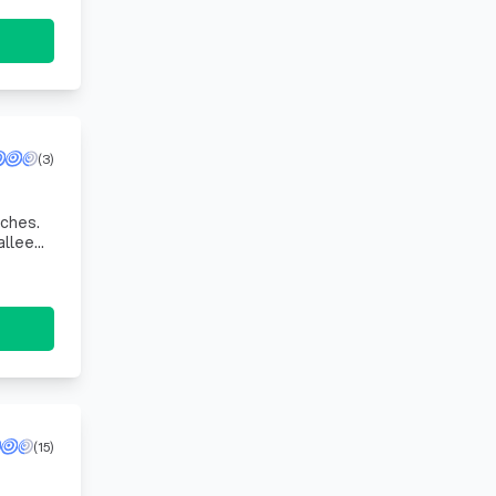
(3)
nches.
(15)