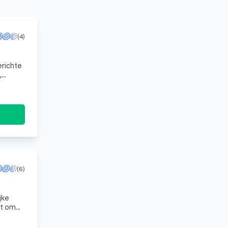
(4)
erichte
,
nen in
(6)
jke
ft om