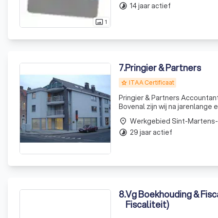
14 jaar actief
timelapse
1
photo_size_select_actual
7
.
Pringier & Partners
ITAA Certificaat
grade
Pringier & Partners Accountant
Bovenal zijn wij na jarenlange ervaring van vele mark
Werkgebied Sint-Martens
place
29 jaar actief
timelapse
8
.
Vg Boekhouding & Fisca
Fiscaliteit)