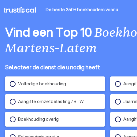
De beste 350+ boekhouders
voor u
Vind een Top 10
Boekho
Martens-Latem
Selecteer de dienst die u nodig heeft
Volledige boekhouding
Aangif
Aangifte omzetbelasting / BTW
Jaarre
Boekhouding overig
Aangif
Salarisadministratie
Accoun