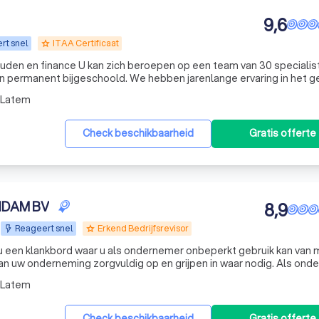
9,6
rt snel
ITAA Certificaat
grade
op een team van 30 specialisten. Elk
permanent bijgeschoold. We hebben jarenlange ervaring in het g
van gericht en correct bedrijfsadvies. We hebben doorheen de jaren voor tal van bedrijven en 
-Latem
Check beschikbaarheid
Gratis offerte
NDAM BV
8,9
Reageert snel
Erkend Bedrijfsrevisor
grade
 een klankbord waar u als ondernemer onbeperkt gebruik kan van 
 onderneming zorgvuldig op en grijpen in waar nodig. Als ondernemer
nd zodat u op een comfortabele manier kwalitatieve beslissingen 
-Latem
Check beschikbaarheid
Gratis offerte