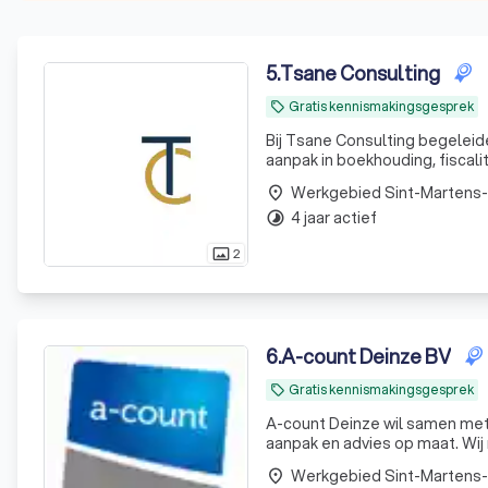
5
.
Tsane Consulting
Gratis kennismakingsgesprek
local_offer
Bij Tsane Consulting begelei
aanpak in boekhouding, fiscali
Werkgebied Sint-Martens
place
4 jaar actief
timelapse
2
photo_size_select_actual
6
.
A-count Deinze BV
Gratis kennismakingsgesprek
local_offer
A-count Deinze wil samen met
aanpak en advies op maat. Wij 
gegronde en weldoordachte be
Werkgebied Sint-Martens
place
toekomstige