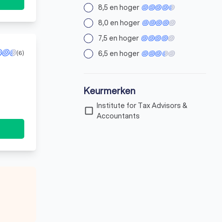
8,5 en hoger
8,0 en hoger
7,5 en hoger
6,5 en hoger
(6)
Keurmerken
Institute for Tax Advisors &
check_box_outline_blank
Accountants