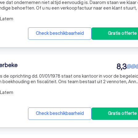
we dat ondernemen niet altijd eenvoudig is. Daarom staan we klaar
ige behoeften. Of u nu een verkoopfactuur naar een klant stuurt,
 of op restaurant gaat met een zakenpartner, wij zorgen ervoor dat
-Latem
Check beschikbaarheid
Gratis offerte
erbeke
8,3
ds de oprichting dd. 01/01/1978 staat ons kantoor in voor de begelei
caliteit. Ons team bestaat uit 2 vennoten, Ann
n 7 medewerkers die er steeds naar streven de bedrijven op de b
-Latem
Check beschikbaarheid
Gratis offerte