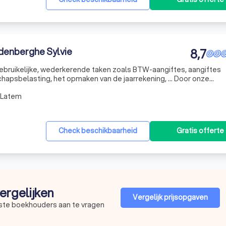
denberghe Sylvie
8,7
 gebruikelijke, wederkerende taken zoals BTW-aangiftes, aangiftes
belasting, het opmaken van de jaarrekening, … Door onze
de nauwe samenwerking met de nodige specialisten zoals
-Latem
n no
Check beschikbaarheid
Gratis offerte
ergelijken
Vergelijk prijsopgaven
este boekhouders aan te vragen