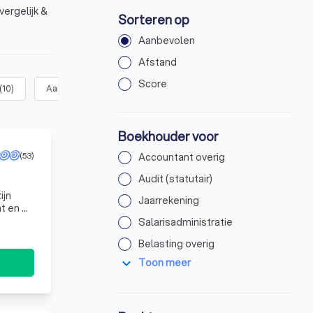
vergelijk &
Sorteren op
Aanbevolen
Afstand
Score
(
10
)
Aangifte omzetbelasting / BTW
(
12
)
Aangifte vennootschap
Boekhouder voor
(53)
Accountant overig
Audit (statutair)
ijn
Jaarrekening
Salarisadministratie
Belasting overig
expand_more
Toon meer