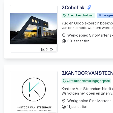
2
.
Cobofisk
Direct beschikbaar
Reagee
local_offer
Yuki en Odoo expert in boekhouden en finance U kan zich beroepen 
van onze medewerkers worden 
Werkgebied Sint-Martens
place
39 jaar actief
timelapse
5
1
photo_size_select_actual
videocam
3
.
KANTOOR VAN STEE
Gratis kennismakingsgesprek
local_offer
Kantoor Van Steendam biedt u
Wij volgen het doen en laten van uw
wordt u door ons geruggesteu
Werkgebied Sint-Martens
place
11 jaar actief
timelapse