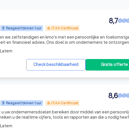
8,7
Reageert binnen 1 uur
ITAA Certificaat
grade
den we zelfstandigen en kmo’s met een persoonlijke en toekomstg
teit en financieel advies. Ons doel is om ondernemers te ontzorgen
inzicht te geven in hun cijfers en mee te bouwen aan hun groei. U kan altijd een afspraak inplan
-Latem
Check beschikbaarheid
Gratis offerte
8,6
Reageert binnen 1 uur
ITAA Certificaat
grade
 u uw ondernemersdoelen bereiken door middel van een persoonli
reiken u de realtime cijfers, tools en rapporten aan die u nodig hee
slissingen te nemen en zo een gunstig klimaat te scheppen voor
-Latem