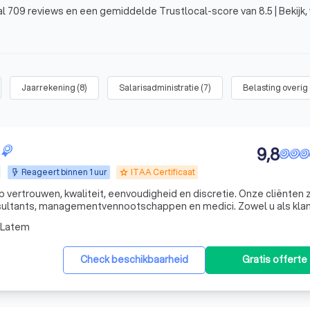
 709 reviews en een gemiddelde Trustlocal-score van 8.5 | Bekijk, 
Jaarrekening
(
8
)
Salarisadministratie
(
7
)
Belasting overig
9,8
Reageert binnen 1 uur
ITAA Certificaat
grade
p vertrouwen, kwaliteit, eenvoudigheid en discretie. Onze cliënten z
, managementvennootschappen en medici. Zowel u als klant en wij
als boekhouder-adviseur hebben een lange termijnrelatie voor ogen. Vraag gerust naar een vrijb
-Latem
Check beschikbaarheid
Gratis offerte