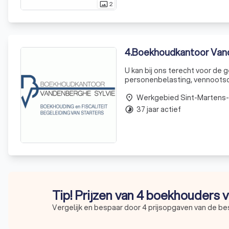
2
photo_size_select_actual
4
.
Boekhoudkantoor Van
U kan bij ons terecht voor de
personenbelasting, vennootschaps
voortdurende bijscholing en 
Werkgebied Sint-Martens
bedrijfsrevisoren,advocaten e
place
37 jaar actief
timelapse
Tip! Prijzen van 4 boekhouders v
Vergelijk en bespaar door 4 prijsopgaven van de b