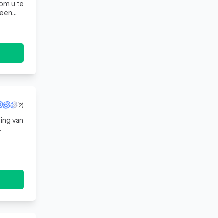
 om u te
 een
 uw
(2)
ding van
est mo