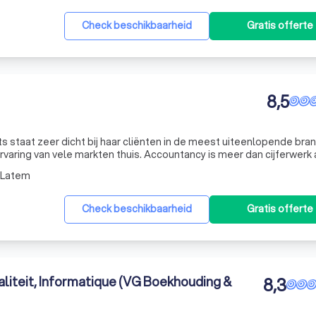
Check beschikbaarheid
Gratis offerte
8,5
s staat zeer dicht bij haar cliënten in de meest uiteenlopende bra
ten thuis. Accountancy is meer dan cijferwerk alleen.
Begeleiding en advisering zijn de laatste jaren steeds belangrijker geworden. Nieuw
-Latem
Check beschikbaarheid
Gratis offerte
liteit, Informatique (VG Boekhouding &
8,3