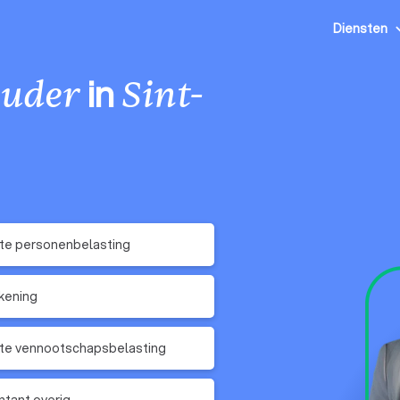
Diensten
in
uder
Sint-
te personenbelasting
kening
te vennootschapsbelasting
tant overig