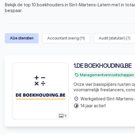
Bekijk de top 10 boekhouders in Sint-Martens-Latem met in totaal
bespaar.
Alle diensten
Accountant overig
(
11
)
Audit (statutair)
(
7
)
1
.
DE BOEKHOUDING.BE
Managementvennootschappen
local_offer
Onze vier basispijlers rusten o
voornamelijk freelancers, consultants
Werkgebied Sint-Martens
place
14 jaar actief
timelapse
5
photo_size_select_actual