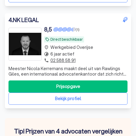
4
.
NK LEGAL
8,5
(1)
Direct beschikbaar
local_offer
Werkgebied Overijse
place
6 jaar actief
timelapse
02 588 58 91
phone
Meester Nicola Kerremans maakt deel uit van Rawlings
Giles, een internationaal advocatenkantoor dat zich richt
op handels- en ondernemingsrecht, met kantoren in
Brussel, Antwerpen, Londen en Parijs.
Prijsopgave
Bekijk profiel
Tip! Prijzen van 4 advocaten vergelijken