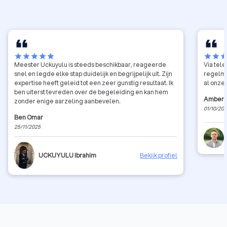
star
star
star
star
star
star
star
sta
Meester Uckuyulu is steeds beschikbaar, reageerde
Via tele
snel en legde elke stap duidelijk en begrijpelijk uit. Zijn
regelma
expertise heeft geleid tot een zeer gunstig resultaat. Ik
al onze 
ben uiterst tevreden over de begeleiding en kan hem
Amber 
zonder enige aarzeling aanbevelen.
01/10/20
Ben Omar
25/11/2025
UCKUYULU Ibrahim
Bekijk profiel