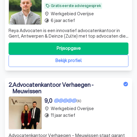
Gratis eerste adviesgesprek
local_offer
Werkgebied Overijse
place
6 jaar actief
timelapse
Reya Advocaten is een innovatief advocatenkantoor in
Gent, Antwerpen & Deinze (Zulte) met top advocaten die
ondernemers en particulieren over heel Vlaanderen
bijstaat met hun vragen en problemen rond verkeersrecht,
Prijsopgave
vastgoedrecht en ondernemingsrecht in brede zin.
Bekijk profiel
2
.
Advocatenkantoor Verhaegen -
Meuwissen
9,0
(6)
Werkgebied Overijse
place
11 jaar actief
timelapse
Advocatenkantoor Verhaegen – Meuwissen staat garant