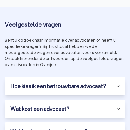
Vastgoedrecht
Een
advocaat vastgoedrecht
in Overijse behandelt juridische
kwesties met betrekking tot vastgoedtransacties,
Veelgestelde vragen
eigendomsrechten, hypotheekrecht, huurgeschillen en
bouwprojecten. Zij staan u bij in geschillen over
eigendomsrechten, contractuele verplichtingen en
Bent u op zoek naar informatie over advocaten of heeft u
vastgoedontwikkelingen.
specifieke vragen? Bij Trustlocal hebben we de
meestgestelde vragen over advocaten voor u verzameld.
Ontdek hieronder de antwoorden op de veelgestelde vragen
Huurrecht
over advocaten in Overijse.
Een
advocaat huurrecht
in Overijse is uw partner bij conflicten
tussen huurders en verhuurders, geschillen over
huurcontracten, huurprijzen, onderhoudsverplichtingen en
Hoe kies ik een betrouwbare advocaat?
ontruimingsprocedures. Zij adviseren u over uw rechten en
verplichtingen onder de huurwetgeving.
Wat kost een advocaat?
Jeugdrecht
Advocaten gespecialiseerd in
jeugdrecht
in Overijse verlenen
juridische bijstand aan zowel minderjarigen en