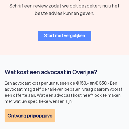
Schrijf een review zodat we ook bezoekers na u het
Werk & ontslag
beste advies kunnen geven.
Bij ontslagzaken, arbeidsconflicten en loonvorderingen met
uw werkgever is het verstandig om een
advocaat
arbeidsrecht
in Overijse in te huren. Deze advocaat weet
Start met vergelijken
namelijk alles over arbeidsrecht om zo u het beste advies te
geven over welke rechten u als werknemer heeft. Staat u
tegenover uw werkgever in de rechtbank? Dan staat de
arbeidsrechtadvocaat u bij om uw belangen te behartigen.
Wat kost een advocaat in Overijse?
Strafrecht
Bent u verdachte in een strafzaak? Dan zijn er verschillende
Een advocaat kost per uur tussen de
€
150
,-
en
€
350
,-
Een
juridische kwesties waar u mee te maken krijgt. Het is dan ook
advocaat mag zelf de tarieven bepalen, vraag daarom vooraf
een offerte aan. Wat een advocaat kost heeft ook te maken
verstandig om gelijk een
advocaat strafrecht
te zoeken. Een
met wat uw specifieke wensen zijn.
strafrechtadvocaat in Overijse adviseert u onder andere over
uw rechten en plichten. Daarnaast probeert de advocaat te
zorgen voor een zo goed mogelijke uitkomst voor u.
Ontvang prijsopgave