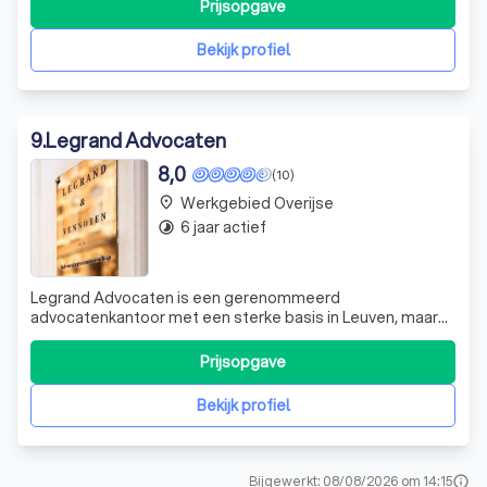
te maken. Bel ons vandaag nog en zie hoe we u kunnen
Prijsopgave
helpen. Meeldijk Advocaten staat u met raad
Bekijk profiel
9
.
Legrand Advocaten
8,0
(10)
Werkgebied Overijse
place
6 jaar actief
timelapse
Legrand Advocaten is een gerenommeerd
advocatenkantoor met een sterke basis in Leuven, maar
met een Europese visie. Wij richten ons op verzekeraars,
banken, bedrijven, overheden en particulieren en zijn
Prijsopgave
actief in diverse rechtsgebieden. Onze advocaten zijn
gespecialiseerd in de domeinen die zij beha
Bekijk profiel
Bijgewerkt: 08/08/2026 om 14:15
info