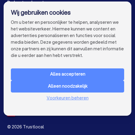
Advocaten in Antwerpen
Advocaten in Gent
De beste advocaten voor u
Wij gebruiken cookies
Advocaten in Brugge
Advocaten in Aalst
info@trustlocal.be
Om u beter en persoonlijker te helpen, analyseren we
Advocaten in Mechelen
Advocaten in Kortrijk
het websiteverkeer. Hiermee kunnen we content en
advertenties personaliseren en functies voor social
Advocaten in Hasselt
Advocaten in Sint-Niklaas
media bieden. Deze gegevens worden gedeeld met
onze partners en zij kunnen dit aanvullen met informatie
Advocaten in Genk
Advocaten in Roeselare
keyboard_arrow_down
VOOR PARTICULIEREN
die u eerder aan hen hebt verstrekt.
Advocaten in Beveren
Advocaten in Dendermonde
keyboard_arrow_down
VOOR BEDRIJVEN
Advocaten in Beringen
Advocaten in Turnhout
Alles accepteren
keyboard_arrow_down
OVER TRUSTLOCAL
Advocaten in Dilbeek
Alleen noodzakelijk
LAND
Nederland
Voorkeuren beheren
Advocaten in Heist-op-den-Berg
België
Duitsland
Advocaten in Sint-Truiden
Advocaten in Lokeren
Spanje
Advocaten in Brasschaat
Advocaten in de buurt
©
2026
Trustlocal