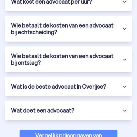
Wat kost een advocaat per uur?
jongvolwassenen, als aan ouders en voogden. Zij behandelen
zaken zoals jeugdstrafrecht, uithuisplaatsingen, gezag en
omgangsregelingen, en kinderbeschermingsmaatregelen.
Wie betaalt de kosten van een advocaat
bij echtscheiding?
Verkeersrecht
Een
advocaat verkeersrecht
in Overijse behandelt zaken
zoals verkeersovertredingen, rijbewijszaken,
Wie betaalt de kosten van een advocaat
verkeersongevallen en strafrechtelijke vervolgingen in het
bij ontslag?
verkeer. De advocaat verdedigt uw belangen en streeft naar
het minimaliseren van juridische en praktische consequenties.
Wat is de beste advocaat in Overijse?
Vreemdelingenrecht
advocaten vreemdelingenrecht
in Overijse
vertegenwoordigen u in procedures met betrekking tot
Wat doet een advocaat?
immigratie, asiel, verblijfsvergunningen, nationaliteit en
uitwijzing. Een advocaat vreemdelingenrecht biedt juridische
bijstand aan zowel individuen als bedrijven met internationale
Vergelijk prijsopgaven van
werknemers.