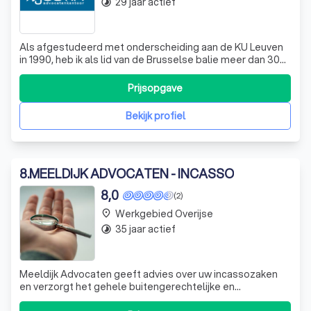
29 jaar actief
timelapse
Als afgestudeerd met onderscheiding aan de KU Leuven
in 1990, heb ik als lid van de Brusselse balie meer dan 30
jaar ervaring opgedaan in aansprakelijkheids- en
verzekeringsrecht, contracten, ondernemingsrecht en
Prijsopgave
bouwrecht. Mijn aanpak begint met een luisterend oor te
bieden aan het verhaal van de c
Bekijk profiel
8
.
MEELDIJK ADVOCATEN - INCASSO
8,0
(2)
Werkgebied Overijse
place
35 jaar actief
timelapse
Meeldijk Advocaten geeft advies over uw incassozaken
en verzorgt het gehele buitengerechtelijke en
gerechtelijke traject. U hoeft zich dan verder geen zorgen