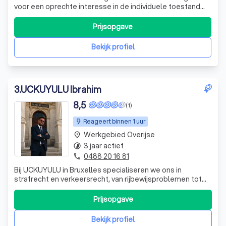
voor een oprechte interesse in de individuele toestand
van de cliënt, een doorgedreven dossierkennis,
professionele deskundigheid, een heldere communicatie
Prijsopgave
en een persoonlijke dossierbehandeling. Bij
advocatenkantoor Verhaegen – Meuwissen kan u te
Bekijk profiel
3
.
UCKUYULU Ibrahim
8,5
(1)
Reageert binnen 1 uur
Werkgebied Overijse
place
3 jaar actief
timelapse
0488 20 16 81
phone
Bij UCKUYULU in Bruxelles specialiseren we ons in
strafrecht en verkeersrecht, van rijbewijsproblemen tot
verdediging bij strafzaken en hoger beroep. We bieden
ook ondersteuning aan slachtoffers in het strafproces.
Prijsopgave
Vraag vandaag nog een gratis offerte aan om te zien hoe
we u kunnen helpen.
Bekijk profiel