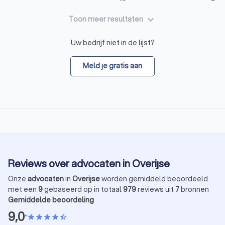
keyboard_arrow_down
Toon meer resultaten
Uw bedrijf niet in de lijst?
Meld je gratis aan
Reviews over advocaten in Overijse
Onze
advocaten
in
Overijse
worden gemiddeld beoordeeld
met een
9
gebaseerd op in totaal
979
reviews uit
7
bronnen
Gemiddelde beoordeling
9,0
•
star
star
star
star
star_half