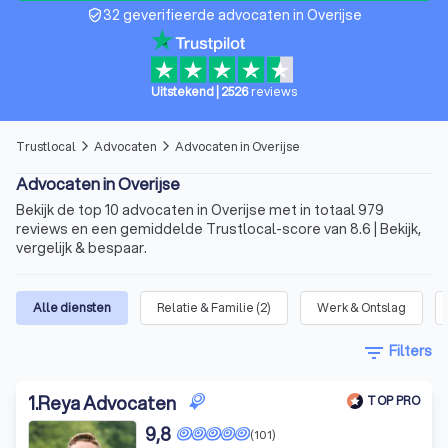
32 geverifieerde advocaten in Overijse
verified_user
Uitstekend
|
2526
reviews
Trustlocal
Advocaten
Advocaten in Overijse
arrow_forward_ios
arrow_forward_ios
Advocaten in Overijse
Bekijk de top 10 advocaten in Overijse met in totaal 979
reviews en een gemiddelde Trustlocal-score van 8.6 | Bekijk,
vergelijk & bespaar.
Alle diensten
Relatie & Familie
(
2
)
Werk & Ontslag
filter_list
Filters
1
.
Reya Advocaten
TOP PRO
9,8
(101)