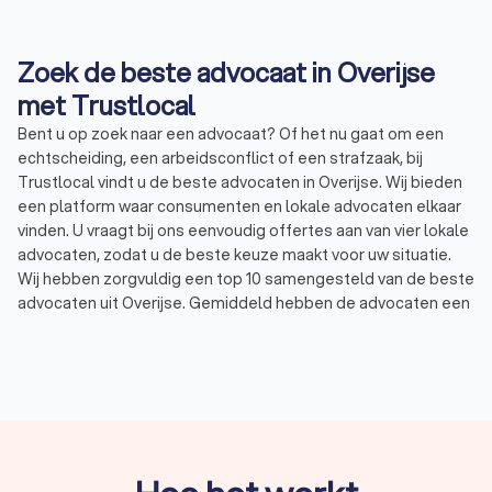
Zoek de beste advocaat in Overijse
met Trustlocal
Bent u op zoek naar een advocaat? Of het nu gaat om een
echtscheiding, een arbeidsconflict of een strafzaak, bij
Trustlocal vindt u de beste advocaten in Overijse. Wij bieden
een platform waar consumenten en lokale advocaten elkaar
vinden. U vraagt bij ons eenvoudig offertes aan van vier lokale
advocaten, zodat u de beste keuze maakt voor uw situatie.
Wij hebben zorgvuldig een top 10 samengesteld van de beste
advocaten uit Overijse. Gemiddeld hebben de advocaten een
Trustlocal Score van 8.6 gebaseerd op 979 reviews. Vergelijk
vandaag nog gratis vier offertes via Trustlocal.
Wat is een advocaat en wat doet een
advocaat?
Een advocaat is een juridisch specialist die u bijstaat in allerlei