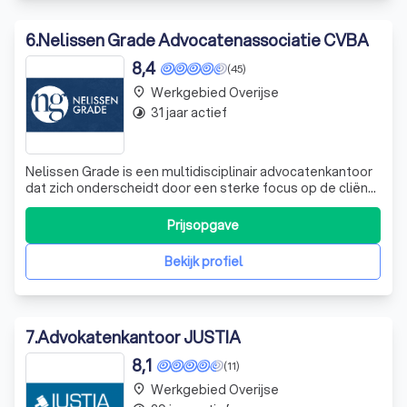
6
.
Nelissen Grade Advocatenassociatie CVBA
8,4
(45)
Werkgebied Overijse
place
31 jaar actief
timelapse
Nelissen Grade is een multidisciplinair advocatenkantoor
dat zich onderscheidt door een sterke focus op de cliënt,
kwaliteit en een schat aan ervaring. Vanuit onze
vestigingen in Leuven, Brussel en Hasselt staan we
Prijsopgave
particulieren, bedrijven en overheden bij in een breed
scala aan juridische zaken, zo
Bekijk profiel
7
.
Advokatenkantoor JUSTIA
8,1
(11)
Werkgebied Overijse
place