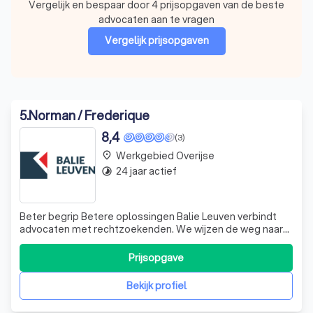
Vergelijk en bespaar door 4 prijsopgaven van de beste
advocaten aan te vragen
Vergelijk prijsopgaven
5
.
Norman / Frederique
8,4
(3)
Werkgebied Overijse
place
24 jaar actief
timelapse
Beter begrip Betere oplossingen Balie Leuven verbindt
advocaten met rechtzoekenden. We wijzen de weg naar
het juiste advies door het aanreiken van transparante
informatie.
Prijsopgave
Bekijk profiel