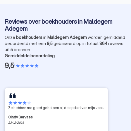
Reviews over boekhouders in Maldegem
Adegem
Onze
boekhouders
in
Maldegem Adegem
worden gemiddeld
beoordeeld met een
9,5
gebaseerd op in totaal
384
reviews
uit
5
bronnen
Gemiddelde beoordeling
9,5
•
star
star
star
star
star
star
star
star
star
star
Ze hebben me goed geholpen bij de opstart van mijn zaak.
Cindy Servaes
23/12/2025