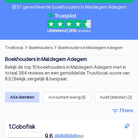
37 geverifieerde boekhouders in Maldegem Adegem
verified_user
Uitstekend
|
2515
reviews
Trustlocal
Boekhouders
Boekhouders in Maldegem Adegem
arrow_forward_ios
arrow_forward_ios
Boekhouders in Maldegem Adegem
Bekijk de top 10 boekhouders in Maldegem Adegem met in
totaal 384 reviews en een gemiddelde Trustlocal-score van
8.5 | Bekijk, vergelijk & bespaar.
Alle diensten
Accountant overig
(
5
)
Audit (statutair)
(
2
)
filter_list
Filters
1
.
Cobofisk
9,6
(50)