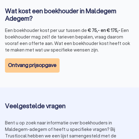
Boekhouder gezocht? Zo vindt u de juiste in
Wat kost een boekhouder in Maldegem
Maldegem Adegem
Adegem?
Zoekt u een boekhouder in Maldegem Adegem voor uw
eenmanszaak, een betaalbare expert voor uw persoonlijke
Een boekhouder kost per uur tussen de
€
75
,-
en
€
175
,-
Een
administratie of gewoon iemand die met u meedenkt als
boekhouder mag zelf de tarieven bepalen, vraag daarom
ondernemer: via Trustlocal vindt u snel en eenvoudig een
vooraf een offerte aan. Wat een boekhouder kost heeft ook
overzicht van betrouwbare boekhouders in Maldegem
te maken met wat uw specifieke wensen zijn.
Adegem.
U vergelijkt boekhoudkantoren op basis van echte
Ontvang prijsopgave
klantbeoordelingen, heldere prijsopgaven en duidelijke
informatie over hun werkwijze. Zo maakt u in een paar klikken
een weloverwogen keuze die past bij uw situatie én budget.
Waar moet u op letten bij het kiezen van een boekhouder?
Hieronder vindt u enkele handige aandachtspunten:
Ervaring met uw type onderneming
Elke sector heeft z’n eigen regels en uitdagingen. Kies
Veelgestelde vragen
een boekhouder in Maldegem Adegem die vertrouwd is
met uw branche of bedrijfsvorm.
Transparante communicatie over kosten
Bent u op zoek naar informatie over boekhouders in
Wees niet bang om door te vragen. Een goede
Maldegem-adegem of heeft u specifieke vragen? Bij
boekhouder in Maldegem Adegem maakt duidelijke
Trustlocal hebben we een lijst samengesteld met de