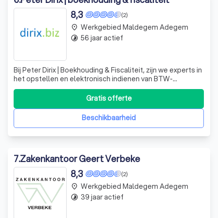
8,3
(2)
Werkgebied Maldegem Adegem
place
56 jaar actief
timelapse
Bij Peter Dirix | Boekhouding & Fiscaliteit, zijn we experts in
het opstellen en elektronisch indienen van BTW-
aangiften, Intracommunautaire opgaven, BTW-listings en
meer. We bieden deskundig advies over BTW-aftrek en
Gratis offerte
de toepassing van BTW bij uitgaande facturatie.
Daarnaast staan we u bij tijdens c
Beschikbaarheid
7
.
Zakenkantoor Geert Verbeke
8,3
(2)
Werkgebied Maldegem Adegem
place
39 jaar actief
timelapse