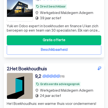
Direct beschikbaar
local_offer
Werkgebied Maldegem Adegem
place
39 jaar actief
timelapse
Yuki en Odoo expert in boekhouden en finance U kan zich
beroepen op een team van 30 specialisten. Elk van onze
medewerkers worden permanent bijgeschoold. We
hebben jarenlange ervaring in het geven van gericht en
Gratis offerte
correct bedrijfsadvies. We hebben doorheen de jaren voor
tal van bedrijven en sectoren
Beschikbaarheid
2
.
Het Boekhoudhuis
9,2
(15)
Gratis eerste adviesgesprek
local_offer
Werkgebied Maldegem Adegem
place
24 jaar actief
timelapse
Het Boekhoudhuis: een warme thuis voor ondernemers!