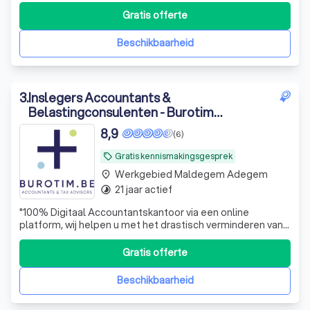
Gratis offerte
Beschikbaarheid
3
.
Inslegers Accountants &
Belastingconsulenten - Burotim
Accountants & Tax Advisors
8,9
(6)
Gratis kennismakingsgesprek
local_offer
Werkgebied Maldegem Adegem
place
21 jaar actief
timelapse
"100% Digitaal Accountantskantoor via een online
platform, wij helpen u met het drastisch verminderen van
uw papierenlast. Tegen een vaste maandelijkse prijs:
eerlijk en transparant. Consulteer onze
Gratis offerte
berekeningsmodule op onze website. Burotim is een
onderdeel van Inslegers Accountants & Belastingcons
Beschikbaarheid