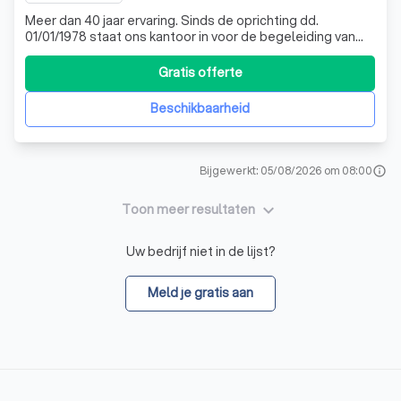
Meer dan 40 jaar ervaring. Sinds de oprichting dd.
01/01/1978 staat ons kantoor in voor de begeleiding van
ondernemingen op het vlak van boekhouding en fiscaliteit.
Ons team bestaat uit 2 vennoten, Ann Cabooter en Geert
Gratis offerte
Verbeke, en 7 medewerkers die er steeds naar streven de
bedrijven op de best mo
Beschikbaarheid
Bijgewerkt: 05/08/2026 om 08:00
info
keyboard_arrow_down
Toon meer resultaten
Uw bedrijf niet in de lijst?
Meld je gratis aan