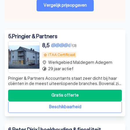
Vergelijk prijsopgaven
5
.
Pringier & Partners
8,5
(3)
ITAA Certificaat
grade
Werkgebied Maldegem Adegem
place
29 jaar actief
timelapse
Pringier & Partners Accountants staat zeer dicht bij haar
cliënten in de meest uiteenlopende branches. Bovenal zijn
wij na jarenlange ervaring van vele markten thuis.
Accountancy is meer dan cijferwerk alleen. Begeleiding en
Gratis offerte
advisering zijn de laatste jaren steeds belangrijker
geworden. Nieuw
Beschikbaarheid
6
.
Peter Dirix | boekhouding & fiscaliteit