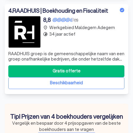
4
.
RAADHUIS | Boekhouding en Fiscaliteit
8,8
(5)
Werkgebied Maldegem Adegem
place
34 jaar actief
timelapse
RAADHUIS groep is de gemeenschappelijke naam van een
groep onafhankelijke bedrijven, die onder hetzelfde dak
een waaier van complementaire diensten aanbieden. Zo
maakt RAADHUIS groep de toegang tot haar
Gratis offerte
verschillende specialiteiten voor de klant gemakkelijker,
zodat die een completer, correcter en g
Beschikbaarheid
Tip! Prijzen van 4 boekhouders vergelijken
Vergelijk en bespaar door 4 prijsopgaven van de beste
boekhouders aan te vragen