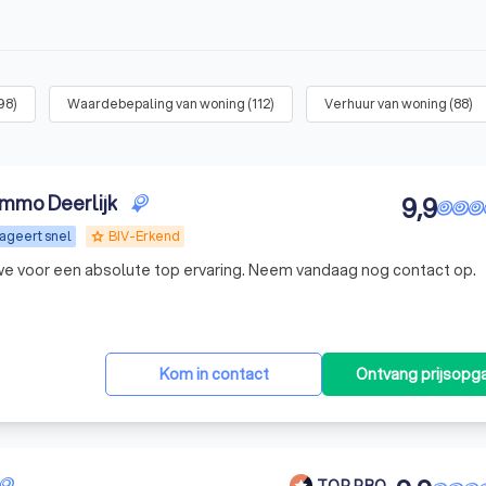
98
)
Waardebepaling van woning
(
112
)
Verhuur van woning
(
88
)
immo Deerlijk
9,9
ageert snel
BIV-Erkend
grade
we voor een absolute top ervaring. Neem vandaag nog contact op.
Kom in contact
Ontvang prijsopg
TOP PRO