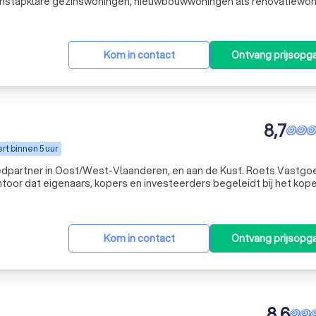
instapklare gezinswoningen, nieuwbouwwoningen als renovatiewo
met tal van mogelijkheden waar wij u ook graag in begeleiden. Hoe doen we
Kom in contact
Ontvang prijsopg
8,7
t binnen 5 uur
partner in Oost/West-Vlaanderen, en aan de Kust. Roets Vastgoe
or dat eigenaars, kopers en investeerders begeleidt bij het kope
tgoed in Oost-Vlaanderen en West-Vlaanderen. Dankzij onze
Kom in contact
Ontvang prijsopg
8,6