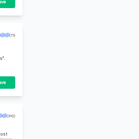
ave
(71)
e
s".
ave
(310)