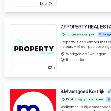
3
1
photo_size_select_actual
videocam
7
.
PROPERTY REAL EST
no nonsense aanpak
Reage
local_offer
Property is een kantoor met e
helpen. Met een positiev
Werkgebied Zwevegem
place
5 jaar actief
timelapse
3
photo_size_select_actual
8
.
M vastgoed Kortrijk
10% korting op de tarieven
local_offer
Welkom thuis bij M vastgoed ! M vastgoed biedt u het betere vastgoed aan in de regio West-en Oost