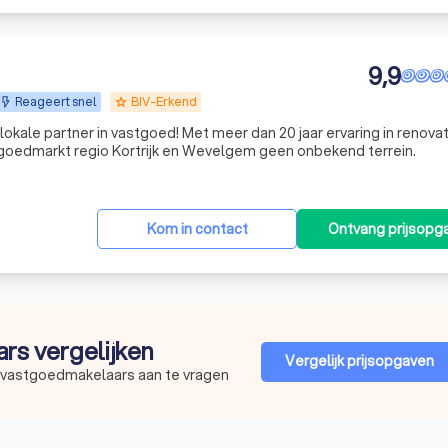
9,9
Reageert snel
BIV-Erkend
grade
lokale partner in vastgoed! Met meer dan 20 jaar ervaring in renovat
kkeling is de vastgoedmarkt regio Kortrijk en Wevelgem geen onbekend terrein.
Kom in contact
Ontvang prijsopg
ars vergelijken
Vergelijk prijsopgaven
e vastgoedmakelaars aan te vragen