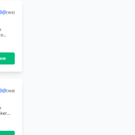
(169)
n
zo
ave
(168)
n
ker.
 eigen