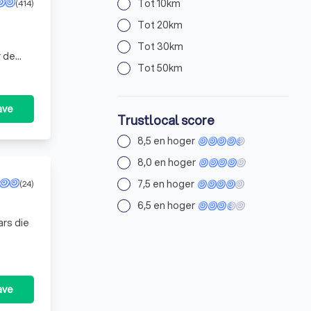
Tot 10km
(414)
Tot 20km
Tot 30km
r de
Tot 50km
van
ave
Trustlocal score
8,5 en hoger
8,0 en hoger
7,5 en hoger
(24)
6,5 en hoger
rs die
ave