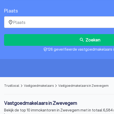
Plaats
place
Zoeken
search
126 geverifieerde vastgoedmakelaars
verified_user
Trustlocal
Vastgoedmakelaars
Vastgoedmakelaars in Zwevegem
arrow_forward_ios
arrow_forward_ios
Vastgoedmakelaars in Zwevegem
Bekijk de top 10 immokantoren in Zwevegem met in totaal 6,584 r