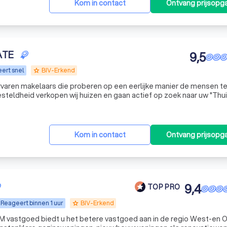
Kom in contact
Ontvang prijsopg
ATE
9,5
ert snel
BIV-Erkend
grade
rvaren makelaars die proberen op een eerlijke manier de mensen t
e ingesteldheid verkopen wij huizen en gaan actief op zoek naar uw "Thui
Kom in contact
Ontvang prijsopg
9,4
TOP PRO
Reageert binnen 1 uur
BIV-Erkend
grade