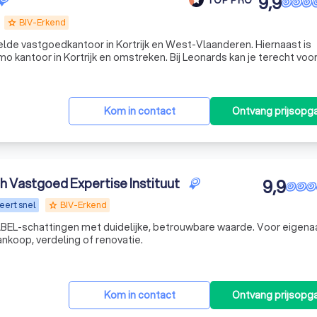
9,9
BIV-Erkend
grade
lde vastgoedkantoor in Kortrijk en West-Vlaanderen. Hiernaast is
 kantoor in Kortrijk en omstreken. Bij Leonards kan je terecht voo
ment. Naast verkoop is Leonards is ook gespecialiseerd in verhuur 
Kom in contact
Ontvang prijsopg
 Vastgoed Expertise Instituut
9,9
eert snel
BIV-Erkend
grade
BEL-schattingen met duidelijke, betrouwbare waarde. Voor eigenaa
ankoop, verdeling of renovatie.
Kom in contact
Ontvang prijsopg