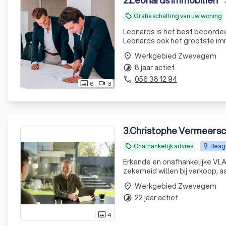
2
.
Leonards Immobiliën
Gratis schatting van uw woning
local_offer
Leonards is het best beoordee
Leonards ook het grootste immo
verkoop van je huis of apparte
Werkgebied Zwevegem
place
vastg
8 jaar actief
timelapse
056 38 12 94
phone
6
3
photo_size_select_actual
videocam
3
.
Christophe Vermeersch
Onafhankelijk advies
Reag
local_offer
Erkende en onafhankelijke VLA
zekerheid willen bij verkoop, a
Werkgebied Zwevegem
place
22 jaar actief
timelapse
4
photo_size_select_actual