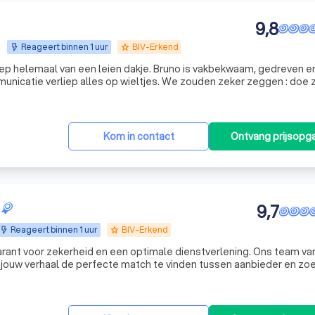
9,8
Reageert binnen 1 uur
BIV-Erkend
grade
ep helemaal van een leien dakje. Bruno is vakbekwaam, gedreven e
municatie verliep alles op wieltjes. We zouden zeker zeggen : doe 
Kom in contact
Ontvang prijsopg
9,7
Reageert binnen 1 uur
BIV-Erkend
grade
rant voor zekerheid en een optimale dienstverlening. Ons team va
jouw verhaal de perfecte match te vinden tussen aanbieder en zoe
 ben je bij ons geen nummer, maar gewoon helemaal jezelf, met je