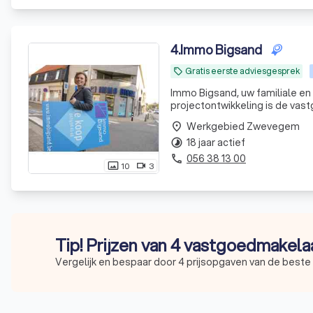
4
.
Immo Bigsand
Gratis eerste adviesgesprek
local_offer
Immo Bigsand, uw familiale en 
projectontwi
Werkgebied Zwevegem
place
18 jaar actief
timelapse
056 38 13 00
phone
10
3
photo_size_select_actual
videocam
Tip! Prijzen van 4 vastgoedmakela
Vergelijk en bespaar door 4 prijsopgaven van de best