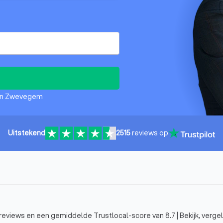
 in Zwevegem
Uitstekend
2515
reviews op
eviews en een gemiddelde Trustlocal-score van 8.7 | Bekijk, vergeli