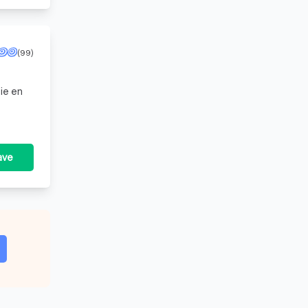
(99)
ie en
ave