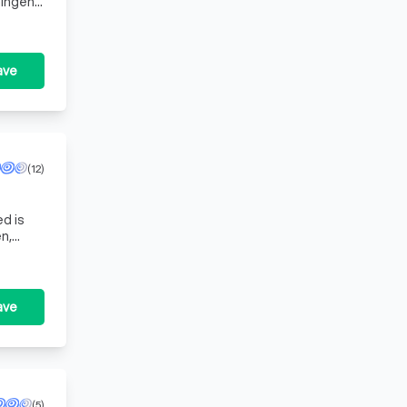
ningen
 dat? Door jarenlange ervarin
ave
(12)
d is
n,
ave
(5)