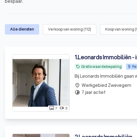
bespaar.
Alle diensten
Verkoop van woning
(
112
)
Koop van woning
(
1
.
Leonards Immobiliën - 
Gratis waardebepaling
Re
local_offer
Bij Leonards Immobiliën gaan 
Werkgebied Zwevegem
place
7 jaar actief
timelapse
7
3
photo_size_select_actual
videocam