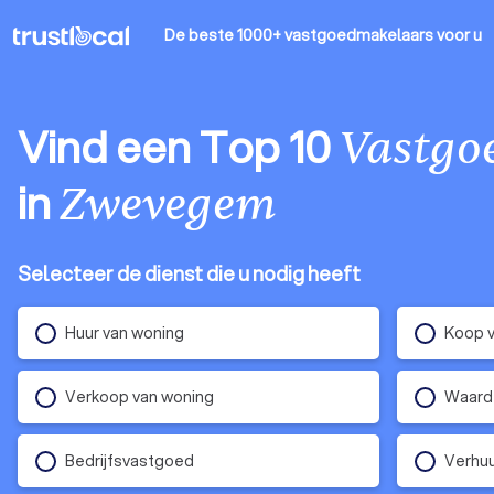
De beste 1000+ vastgoedmakelaars
voor u
Vind een Top 10
Vastgo
in
Zwevegem
Selecteer de dienst die u nodig heeft
Huur van woning
Koop 
Verkoop van woning
Waard
Bedrijfsvastgoed
Verhuu