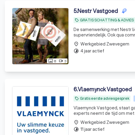
5
.
Nestr Vastgoed
GRATIS SCHATTING & ADVIES
local_offer
De samenwerking met Nestr li
supervriendelijk. Ook qua com
voort !
Werkgebied Zwevegem
place
4 jaar actief
timelapse
8
3
photo_size_select_actual
videocam
6
.
Vlaemynck Vastgoed
Gratis eerste adviesgesprek
local_offer
Vlaemynck Vastgoed, staat ga
experts neemt de tijd om met 
Door onze persoonlijke aanpak
Werkgebied Zwevegem
place
wensen,
11 jaar actief
timelapse