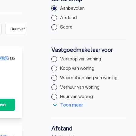
Aanbevolen
Afstand
Score
Huur van woning
(
76
)
Bedrijfsvastgoed
(
75
)
Vastgoedmakelaar voor
(38)
Verkoop van woning
Koop van woning
Waardebepaling van woning
Verhuur van woning
Huur van woning
expand_more
ave
Toon meer
Afstand