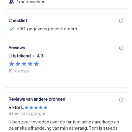
people_outline
1 medewerker
Checklist
inf
KBO-gegevens gecontroleerd.
Reviews
inf
Uitstekend
•
4,9
19
reviews
Reviews van andere bronnen
inf
Viktor L.
9 mei 2025
google
Ik ben zeer tevreden over de fantastische naverkoop en
de snelle afhandeling van mijn aanvraag. Tom is steeds