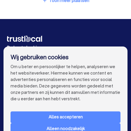
Toon meer plaatsen
add
Chauffagisten in Antwerpen Merksem
Chauffagisten in Antwerpen Ekeren
Chauffagisten in Gent
Chauffagisten in Brugge
Chauffagisten in Leuven
Chauffagisten in Aalst
De beste bedrijven voor u
Wij gebruiken cookies
Chauffagisten in Mechelen
info@trustlocal.be
Om u beter en persoonlijker te helpen, analyseren we
Chauffagisten in Kortrijk
Chauffagisten in Hasselt
het websiteverkeer. Hiermee kunnen we content en
advertenties personaliseren en functies voor social
Chauffagisten in Sint-Niklaas
media bieden. Deze gegevens worden gedeeld met
onze partners en zij kunnen dit aanvullen met informatie
Chauffagisten in Genk
keyboard_arrow_down
VOOR PARTICULIEREN
die u eerder aan hen hebt verstrekt.
Chauffagisten in Roeselare
keyboard_arrow_down
VOOR BEDRIJVEN
Chauffagisten in Beveren
Alles accepteren
keyboard_arrow_down
OVER TRUSTLOCAL
Chauffagisten in Dendermonde
Alleen noodzakelijk
LAND