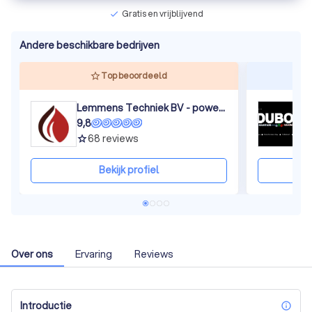
Gratis en vrijblijvend
check
Andere beschikbare bedrijven
Top beoordeeld
Lemmens Techniek BV - powered by VENUVO
D
9,8
9
68
reviews
grade
gra
Bekijk profiel
Over ons
Ervaring
Reviews
Introductie
inf