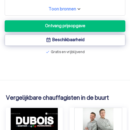
Toon bronnen
Ontvang prijsopgave
Beschikbaarheid
event_available
Gratis en vrijblijvend
check
Vergelijkbare chauffagisten in de buurt