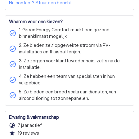
Nu contact? Stuur een bericht.
volledige dimensionering en plaatsing, wij staan voor u 
Volledig elektrische warmtepomp (geen cv)
klaar.

Hybride warmtepomp (i.c.m. cv)
Waarom voor ons kiezen?
Weet ik nog niet, adviseer mij
Bij Green Energy Comfort draait alles om 
klanttevredenheid. We zijn er niet alleen op het moment 
1. Green Energy Comfort maakt een gezond
check_circle
van installatie, maar ook in de jaren die volgen. Bent u 
binnenklimaat mogelijk.
klaar om de stap te zetten naar een duurzamere 
2. Ze bieden zelf opgewekte stroom via PV-
check_circle
toekomst? Neem dan contact met ons op voor een 
installaties en thuisbatterijen.
vrijblijvende offerte.
3. Ze zorgen voor klanttevredenheid, zelfs na de
check_circle
installatie.
4. Ze hebben een team van specialisten in hun
check_circle
vakgebied.
5. Ze bieden een breed scala aan diensten, van
check_circle
airconditioning tot zonnepanelen.
Ervaring & vakmanschap
timelapse
7 jaar actief
star
19
reviews