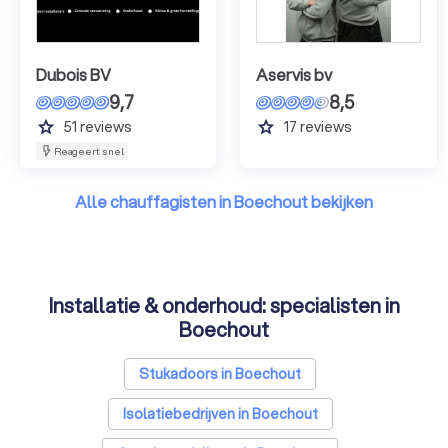
Dubois BV
Aservis bv
9,7
8,5
grade
grade
51
reviews
17
reviews
Reageert snel
Alle chauffagisten in Boechout bekijken
Installatie & onderhoud: specialisten in
Boechout
Stukadoors in Boechout
Isolatiebedrijven in Boechout