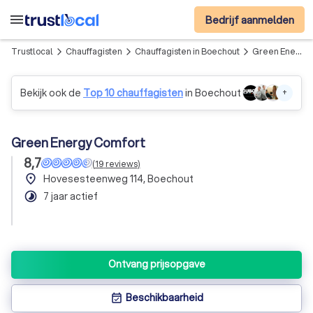
menu
Bedrijf aanmelden
Trustlocal
Chauffagisten
Chauffagisten in Boechout
Green Energy Comfort
arrow_forward_ios
arrow_forward_ios
arrow_forward_ios
Bekijk ook de
Top 10 chauffagisten
in Boechout
+
Green Energy Comfort
8,7
(
19
reviews
)
place
Hovesesteenweg 114, Boechout
timelapse
7 jaar actief
Ontvang prijsopgave
Beschikbaarheid
event_available