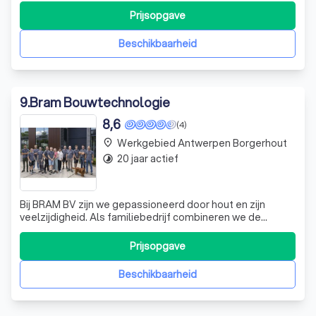
eenmanszaak onderscheiden we ons door onze creatieve
Prijsopgave
oplossingen, het gebruik van duurzame materialen en
onze aandacht voor de wens
Beschikbaarheid
9
.
Bram Bouwtechnologie
8,6
(4)
Werkgebied Antwerpen Borgerhout
place
20 jaar actief
timelapse
Bij BRAM BV zijn we gepassioneerd door hout en zijn
veelzijdigheid. Als familiebedrijf combineren we de
technische kennis van de eerste generatie met de
innovatieve instelling en het jeugdige enthousiasme van
Prijsopgave
de tweede generatie. Onze kracht ligt in het creëren van
unieke, op maat gemaakte houten me
Beschikbaarheid