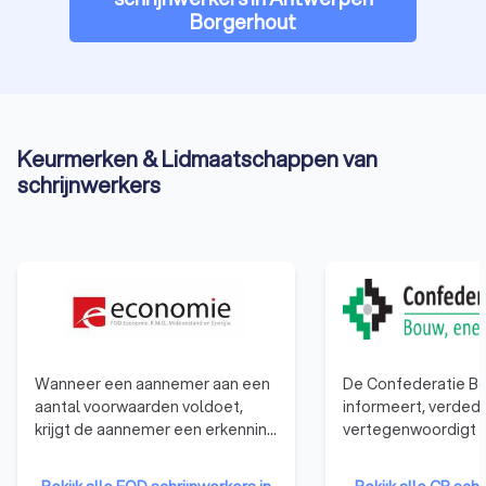
Borgerhout
Keurmerken & Lidmaatschappen van
schrijnwerkers
Wanneer een aannemer aan een
De Confederatie Bo
aantal voorwaarden voldoet,
informeert, verdedi
krijgt de aannemer een erkenning
vertegenwoordigt a
van de bevoegde regionale
bouwbedrijven. Van
minister op advies van de
éénmanszaken tot 