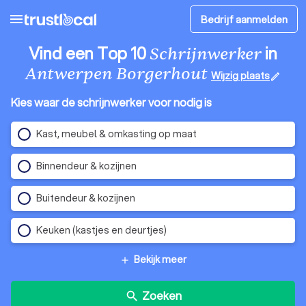
menu
Bedrijf aanmelden
Vind een Top 10
in
Schrijnwerker
Antwerpen Borgerhout
Wijzig plaats
edit
Kies waar de schrijnwerker voor nodig is
Kast, meubel & omkasting op maat
Binnendeur & kozijnen
Buitendeur & kozijnen
Keuken (kastjes en deurtjes)
Bekijk meer
add
Zoeken
search