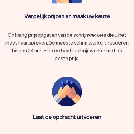
Vergelijk schrijnwerkers in de buurt
Met Trustlocal vindt u eenvoudig de perfecte schrijnwerker
Vergelijk prijzen en maak uw keuze
voor uw project. Vergelijk offertes, lees reviews, en maak een
geïnformeerde keuze die kwaliteit en betrouwbaarheid
garandeert. Start uw zoektocht op Trustlocal en zet de
Ontvang prijsopgaven van de schrijnwerkers die u het
eerste stap naar de realisatie van uw droomproject in
meest aanspreken. De meeste schrijnwerkers reageren
Antwerpen Borgerhout.
binnen 24 uur. Vind de beste schrijnwerker met de
beste prijs.
Laat de opdracht uitvoeren