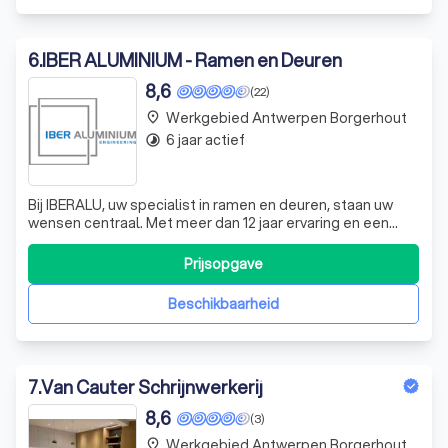
6
.
IBER ALUMINIUM - Ramen en Deuren
8,6
(22)
Werkgebied Antwerpen Borgerhout
place
6 jaar actief
timelapse
Bij IBERALU, uw specialist in ramen en deuren, staan uw
wensen centraal. Met meer dan 12 jaar ervaring en een
solide reputatie, bieden wij u hoogwaardige aluminium en
pvc ramen en deuren op maat. Onze producten, variërend
Prijsopgave
van schuifdeuren en vouwdeuren tot glazen balustrades
en veranda's, geven stij
Beschikbaarheid
7
.
Van Cauter Schrijnwerkerij
8,6
(3)
Werkgebied Antwerpen Borgerhout
place