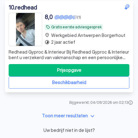
10
.
redhead
8,0
(1)
Gratis eerste adviesgesprek
local_offer
Werkgebied Antwerpen Borgerhout
place
2 jaar actief
timelapse
Redhead Gyproc & Interieur Bij Redhead Gyproc & Interieur
bent u verzekerd van vakmanschap en een persoonlijke
aanpak. Als zelfwerkend aannemer ben ik zelf altijd
aanwezig op de werf en werk ik actief mee aan elk project.
Prijsopgave
Zo bent u zeker van een nauwkeurige opvolging, duidelijke
communicatie en een
Beschikbaarheid
Bijgewerkt: 04/08/2026 om 02:13
info
keyboard_arrow_down
Toon meer resultaten
Uw bedrijf niet in de lijst?