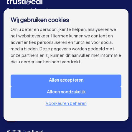
Schrijnwerkers in Brugge
Schrijnwerkers in Leuven
De beste schrijnwerkers voor u
Wij gebruiken cookies
Schrijnwerkers in Aalst
Schrijnwerkers in Mechelen
info@trustlocal.be
Om u beter en persoonlijker te helpen, analyseren we
Schrijnwerkers in Kortrijk
Schrijnwerkers in Hasselt
het websiteverkeer. Hiermee kunnen we content en
advertenties personaliseren en functies voor social
Schrijnwerkers in Sint-Niklaas
media bieden. Deze gegevens worden gedeeld met
onze partners en zij kunnen dit aanvullen met informatie
Schrijnwerkers in Genk
Schrijnwerkers in Roeselare
keyboard_arrow_down
VOOR PARTICULIEREN
die u eerder aan hen hebt verstrekt.
Schrijnwerkers in Beveren
keyboard_arrow_down
VOOR BEDRIJVEN
Schrijnwerkers in Dendermonde
Alles accepteren
keyboard_arrow_down
OVER TRUSTLOCAL
Schrijnwerkers in Beringen
Alleen noodzakelijk
LAND
Nederland
Voorkeuren beheren
Schrijnwerkers in Turnhout
België
Duitsland
Schrijnwerkers in Dilbeek
Spanje
Schrijnwerkers in Heist-op-den-Berg
©
2026
Trustlocal