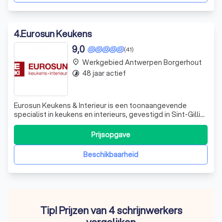
4
.
Eurosun Keukens
9,0
(41)
Werkgebied Antwerpen Borgerhout
place
48 jaar actief
timelapse
Eurosun Keukens & Interieur is een toonaangevende
specialist in keukens en interieurs, gevestigd in Sint-Gillis-
Waas. Met meer dan een eeuw ervaring in de branche, zijn
we trots op onze rijke geschiedenis die teruggaat tot
Prijsopgave
1903. Onze expertise strekt zich uit van het ontwerpen van
keukens tot het cr
Beschikbaarheid
Tip! Prijzen van 4 schrijnwerkers