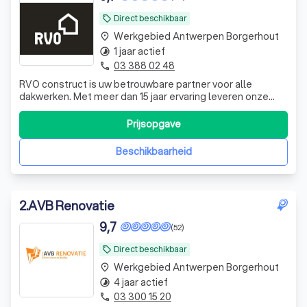
Direct beschikbaar
local_offer
Werkgebied Antwerpen Borgerhout
place
1 jaar actief
timelapse
03 388 02 48
phone
RVO construct is uw betrouwbare partner voor alle
dakwerken. Met meer dan 15 jaar ervaring leveren onze
gespecialiseerde ploegen duurzame en esthetisch
perfecte oplossingen – van nieuwbouw tot renovatie. Wij
Prijsopgave
combineren vakmanschap met hoogwaardige materialen
en zorgen voor een afwerking waar u jaren
Beschikbaarheid
2
.
AVB Renovatie
9,7
(52)
Direct beschikbaar
local_offer
Werkgebied Antwerpen Borgerhout
place
4 jaar actief
timelapse
03 300 15 20
phone