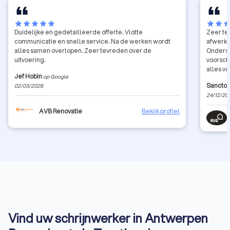
star
star
star
star
star
star
star
sta
Duidelijke en gedetailleerde offerte. Vlotte
Zeer te
communicatie en snelle service. Na de werken wordt
afwerking
alles samen overlopen. Zeer tevreden over de
Onderdak
uitvoering.
voorsch
alles vol
Jef Hobin
op Google
weer. Af
Sancto
02/03/2026
24/12/20
AVB Renovatie
Bekijk profiel
Vind uw schrijnwerker in Antwerpen