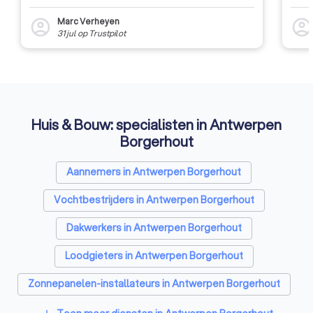
Marc Verheyen
account_circle
account_circl
31 jul
op
Trustpilot
Huis & Bouw: specialisten in Antwerpen
Borgerhout
Aannemers in Antwerpen Borgerhout
Vochtbestrijders in Antwerpen Borgerhout
Dakwerkers in Antwerpen Borgerhout
Loodgieters in Antwerpen Borgerhout
Zonnepanelen-installateurs in Antwerpen Borgerhout
Vloerverwarming-installateurs in Antwerpen