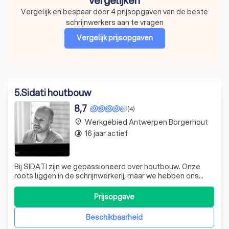
vergelijken
Vergelijk en bespaar door 4 prijsopgaven van de beste
schrijnwerkers aan te vragen
Vergelijk prijsopgaven
5
.
Sidati houtbouw
8,7
(4)
Werkgebied Antwerpen Borgerhout
place
16 jaar actief
timelapse
Bij SIDATI zijn we gepassioneerd over houtbouw. Onze
roots liggen in de schrijnwerkerij, maar we hebben ons
gespecialiseerd in houtstructuur, dakbedekking en
inblaasisolatie. We zijn een team van enthousiaste
Prijsopgave
professionals die streven naar structuur, rust en harmonie
in alles wat we doen. Dit vertaa
Beschikbaarheid