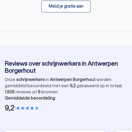
Meld je gratis aan
Reviews over schrijnwerkers in Antwerpen
Borgerhout
Onze
schrijnwerkers
in
Antwerpen Borgerhout
worden
gemiddeld beoordeeld met een
9,2
gebaseerd op in totaal
1.805
reviews uit
9
bronnen
Gemiddelde beoordeling
9,2
•
star
star
star
star
star_half