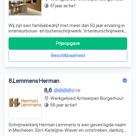
51 jaar actief
timelapse
Wij zijn een familiebedrijf met meer dan 50 jaar ervaring in
interieurbouw- en buitenschrijnwerk. 'interieurschrijnwerk'
Keukens, kasten, dressings en algemeen maatmeubilair.
Ramen en deuren in hout, PVC en aluminium. Alle soorten
Prijsopgave
houten binnendeuren. Dit alles kunnen we waarmaken en
steeds voor u
Beschikbaarheid
8
.
Lemmens Herman
8,6
(4)
Werkgebied Antwerpen Borgerhout
place
56 jaar actief
timelapse
Schrijnwerkerij Herman Lemmens is een gevestigde naam
in Mechelen, Sint-Katelijne-Waver en omstreken, dankzij
de jarenlange ervaring en de toewijding aan kwaliteit. Als