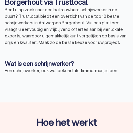
Borgerhout via Trustlocal
Bent u op zoek naar een betrouwbare schrijnwerker in de
buurt? Trustlocal biedt een overzicht van de top 10 beste
schrijnwerkers in Antwerpen Borgerhout. Via ons platform
vraagt u eenvoudig en vrijblijvend offertes aan bij vier lokale
experts, waardoor u gemakkelijk kunt vergelijken op basis van
prijs en kwaliteit. Maak zo de beste keuze voor uw project.
Wat is een schrijnwerker?
Een schrijnwerker, ook wel bekend als timmerman, is een
vakman gespecialiseerd in houtwerk. Een schrijnwerker richt
zich op het maken en plaatsen van houten constructies en
elementen, zoals deuren, ramen, trappen, en kasten. Deze
professional combineert vakmanschap met een diepgaande
kennis van houtsoorten en bouwtechnieken, essentieel voor
zowel nieuwbouw als renovatieprojecten.
Hoe het werkt
Wat doet een schrijnwerker?