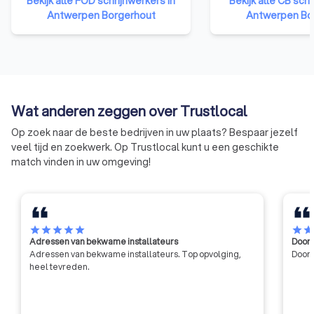
Bekijk alle FOD schrijnwerkers in
Bekijk alle CB schr
federale erkenningscommissie.
bedrijven. De organ
Antwerpen Borgerhout
Antwerpen Bo
De erkenning geeft aan de
vertegenwoordigt 
aanbestedende overheden het
ondernemingen uit 
nodige vertrouwen voor een
goede en degelijke uitvoering
van de werken. De erkenning is,
met andere woorden, een
Wat anderen zeggen over Trustlocal
kwaliteitslabel.
Op zoek naar de beste bedrijven in uw plaats? Bespaar jezelf
veel tijd en zoekwerk. Op Trustlocal kunt u een geschikte
match vinden in uw omgeving!
star
star
star
star
star
star
sta
Adressen van bekwame installateurs
Door 
Adressen van bekwame installateurs. Top opvolging,
Door 
heel tevreden.