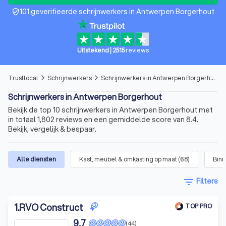
101 geverifieerde schrijnwerkers in Antwerpen Borgerhout
verified_user
Uitstekend
|
2515
reviews
Trustlocal
Schrijnwerkers
Schrijnwerkers in Antwerpen Borgerhout
arrow_forward_ios
arrow_forward_ios
Schrijnwerkers in Antwerpen Borgerhout
Bekijk de top 10 schrijnwerkers in Antwerpen Borgerhout met
in totaal 1,802 reviews en een gemiddelde score van 8.4.
Bekijk, vergelijk & bespaar.
Alle diensten
Kast, meubel & omkasting op maat
(
68
)
Binn
filter_list
Filters
1
.
RVO Construct
TOP PRO
9,7
(44)