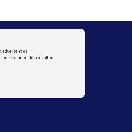
LOCAL
LAND
al
Nederland
ustlocal
België
n advertenties
Duitsland
n zij kunnen dit aanvullen
Spanje
orwaarden