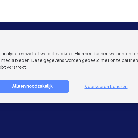
VOOR BEDRIJVEN
OVER TRUST
Bedrijfsprofiel verwijderen
Over Trustloc
Trustlocal Top Pro
Werken bij Tr
n, analyseren we het websiteverkeer. Hiermee kunnen we content e
Ervaringen
Contact
al media bieden. Deze gegevens worden gedeeld met onze partners e
Blog
Privacy
bt verstrekt.
Cookies
Bedrijf aanmelden
Gebruikersvo
Sitemap
Alleen noodzakelijk
Voorkeuren beheren