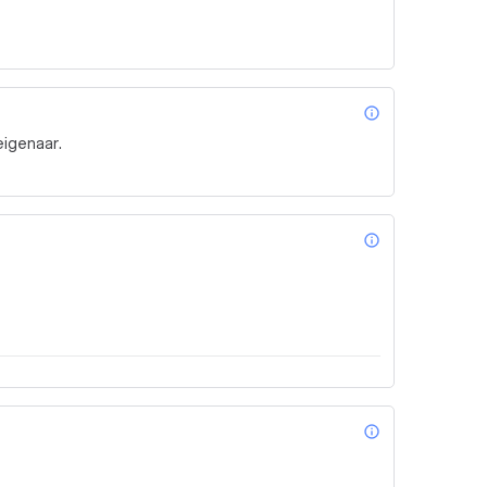
info_outl
eigenaar.
info_outl
info_outl