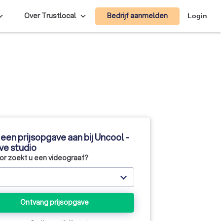
Bedrijf aanmelden
Over Trustlocal
Login
een prijsopgave aan bij Uncool -
ve studio
r zoekt u een videograaf?
Ontvang prijsopgave