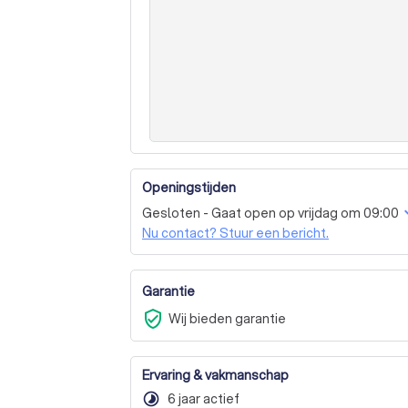
Openingstijden
Gesloten - Gaat open op vrijdag om 09:00
Nu contact? Stuur een bericht.
Garantie
verified_user
Wij bieden garantie
Ervaring & vakmanschap
timelapse
6 jaar actief