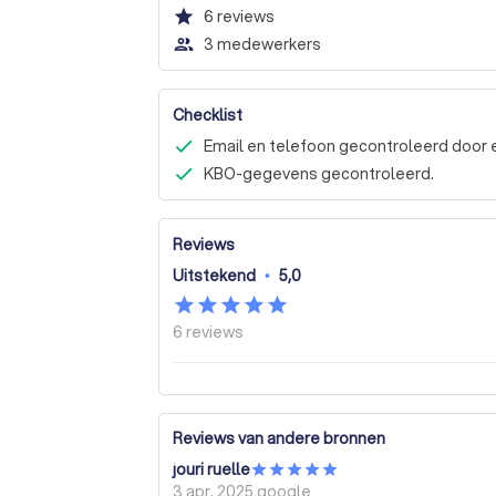
star
6
reviews
people_outline
3 medewerkers
Checklist
Email en telefoon gecontroleerd door 
KBO-gegevens gecontroleerd.
Reviews
Uitstekend
•
5,0
6
reviews
Reviews van andere bronnen
jouri ruelle
3 apr. 2025
google