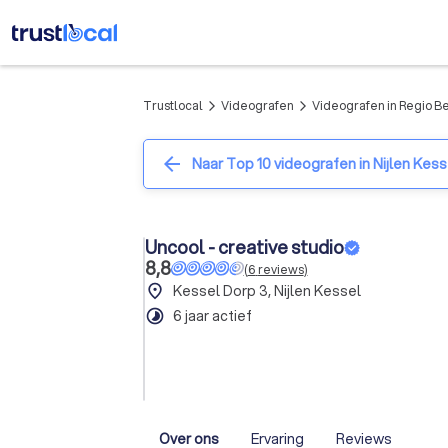
Trustlocal
Videografen
Videografen in Regio B
arrow_forward_ios
arrow_forward_ios
arrow_back
Naar Top 10 videografen in Nijlen Kess
Uncool - creative studio
8,8
(
6
reviews
)
place
Kessel Dorp 3, Nijlen Kessel
timelapse
6 jaar actief
Over ons
Ervaring
Reviews