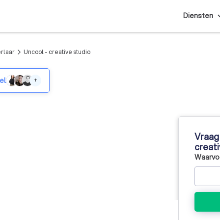
Diensten
erlaar
Uncool - creative studio
arrow_forward_ios
el
+
Vraag 
creati
Waarvoo