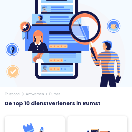
Trustlocal
Antwerpen
Rumst
arrow_forward_ios
arrow_forward_ios
De top 10 dienstverleners in Rumst