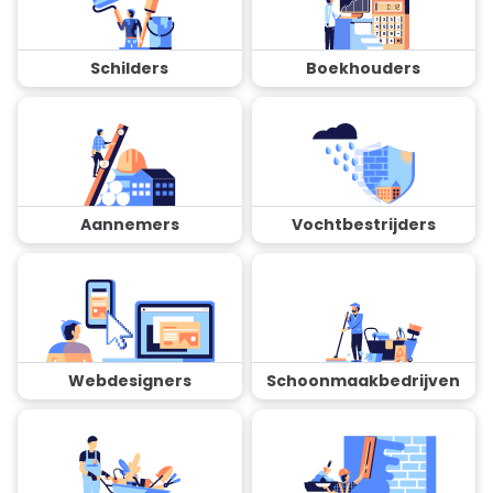
Schilders
Boekhouders
Aannemers
Vochtbestrijders
Webdesigners
Schoonmaakbedrijven