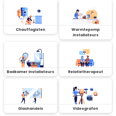
Chauffagisten
Warmtepomp
installateurs
Badkamer installateurs
Relatietherapeut
Glashandels
Videografen