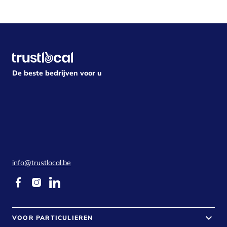
De beste bedrijven voor u
info@trustlocal.be
keyboard_arrow_down
VOOR PARTICULIEREN