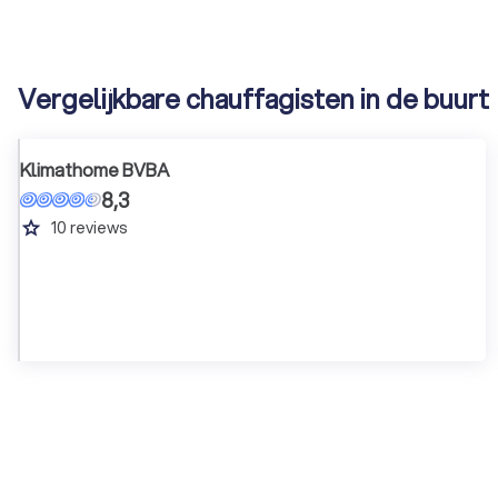
Vergelijkbare chauffagisten in de buurt
Klimathome BVBA
8,3
grade
10
reviews