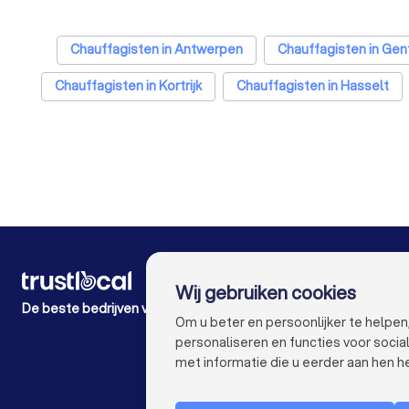
Chauffagisten in Antwerpen
Chauffagisten in Gen
Chauffagisten in Kortrijk
Chauffagisten in Hasselt
Chauffagisten in Dendermonde
Chauffagisten
Chauffagisten 
VOOR PARTICULIEREN
Wij gebruiken cookies
Hoe werkt Trustlocal
De beste bedrijven voor u
Klacht over bedrijf
Om u beter en persoonlijker te helpe
Onderzoek
personaliseren en functies voor soci
met informatie die u eerder aan hen he