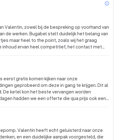
info_outl
an Valentin, zowel bij de bespreking op voorhand van
an de werken. Bugabel stelt duidelijk het belang van
es maar heel to the point, zoals wij het graag
 inhoud ervan heel competitief, het contact met
 De inplanning verliep vlot alsook de uitvoering van
netjes en er blijft ook hoegenaamd geen rommel
 Top vakman! Wat ons betreft een heel aangename
 de nabije toekomst bijgevolg nog meer werk
 is eerst gratis komen kijken naar onze
in!
ingen geprobeerd om deze in gang te krijgen. Dit al
. De ketel kon het beste vervangen worden
 dagen hadden we een offerte die qua prijs ook een
dat we gebeld hadden kon hij de volgende dag de
aar uurtjes geregeld. Hij heeft ook alles super
zuiger bij. Wij zijn super content en raden zijn
komst onderhouden moet worden etc bellen we zeker
epomp. Valentin heeft echt geluisterd naar onze
enken, en een duidelijke aanpak voorgesteld, die