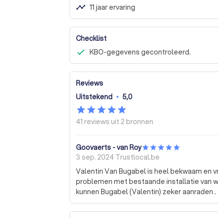
timeline
11 jaar ervaring
Checklist
KBO-gegevens gecontroleerd.
Reviews
Uitstekend
•
5,0
41 reviews uit
2 bronnen
Goovaerts - van Roy
3 sep. 2024
Trustlocal.be
Valentin Van Bugabel is heel bekwaam en v
problemen met bestaande installatie van w
kunnen Bugabel (Valentin) zeker aanraden .