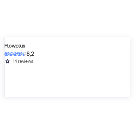
Flowplus
8,2
grade
14
reviews