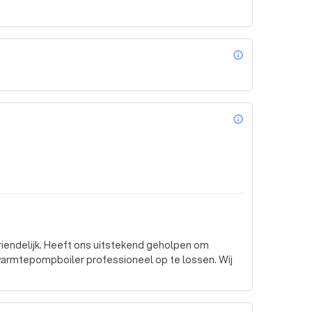
info_outl
info_outl
riendelijk. Heeft ons uitstekend geholpen om
armtepompboiler professioneel op te lossen. Wij