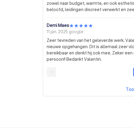
zowel naar budget, warmte, en ook esthetisc
beloofd, leidingen discreet verwerkt en zee
nadien ook de tijd om de installatie te lere
vroeger oud vloersysteem, verbruik in kilo
Demi Maes
een rustige manier wat hij belooft, dat gee
11 jan. 2025
google
Zeer tevreden van het geleverde werk. Vale
nieuwe opgehangen. Dit is allemaal zeer vl
bereikbaar en denkt hij ook mee. Zeker een
persoon!! Bedankt Valentin.
Too