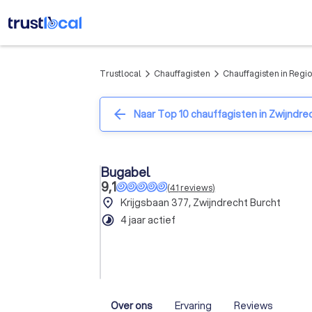
Trustlocal
Chauffagisten
Chauffagisten in Regi
arrow_forward_ios
arrow_forward_ios
arrow_back
Naar Top 10 chauffagisten in Zwijndre
Bugabel
9,1
(
41
reviews
)
place
Krijgsbaan 377, Zwijndrecht Burcht
timelapse
4 jaar actief
Over ons
Ervaring
Reviews