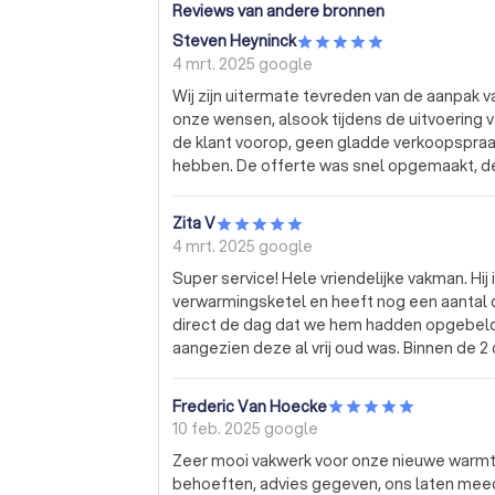
Reviews van andere bronnen
Steven Heyninck
4 mrt. 2025
google
Wij zijn uitermate tevreden van de aanpak v
onze wensen, alsook tijdens de uitvoering v
de klant voorop, geen gladde verkoopspraatj
hebben. De offerte was snel opgemaakt, de
Valentin heel gemoedelijk en professioneel.
de werken zelf, de afwerking is meer dan 
Zita V
achter, er wordt heel erg proper gewerkt.
4 mrt. 2025
google
ervaring van begin tot einde. Wij zullen in
Super service! Hele vriendelijke vakman. Hij
uitbesteden aan Bugabel. Dankjewel Valent
verwarmingsketel en heeft nog een aantal d
direct de dag dat we hem hadden opgebeld
aangezien deze al vrij oud was. Binnen de 2
pak beter was dan bij andere bedrijven. Na
ketel al komen installeren. Dit was op een p
Frederic Van Hoecke
proper achtergelaten en heeft zelfs een stof
10 feb. 2025
google
service zeker aan! Als de ketel in de toe
Zeer mooi vakwerk voor onze nieuwe warmt
terug naar Bugabel! :)
behoeften, advies gegeven, ons laten meed