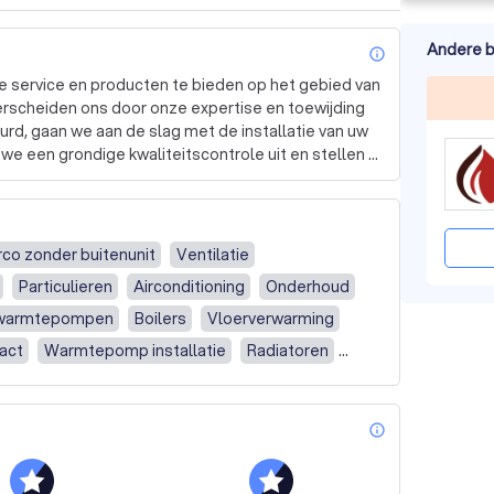
Andere b
info_outl
e service en producten te bieden op het gebied van 
rscheiden ons door onze expertise en toewijding 
urd, gaan we aan de slag met de installatie van uw 
we een grondige kwaliteitscontrole uit en stellen 
velend kunnen zijn. Daarom doen we er alles aan 
oud van uw warmtepomp is essentieel om de 
rco zonder buitenunit
Ventilatie
en. 

Particulieren
Airconditioning
Onderhoud
ce-programma aan. Hiermee geniet u van extra 
warmtepompen
Boilers
Vloerverwarming
n uw installatie. U kunt zelfs de garantie van uw 
act
Warmtepomp installatie
Radiatoren
installatie
Airco Installatie
ereen die zijn bestaande ketel wil vervangen door 
andeling & Klimaatbeheersing
Particulier
ternatief. Ze bieden betrouwbare prestaties en 
info_outl
pomp
Boiler / Geiser
jn zeer compact, regelbaar met een app en flexibel 
ie / Vervanging
Reparatie / Onderhoud