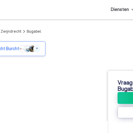
Diensten
o Zwijndrecht
Bugabel
arrow_forward_ios
cht Burcht
+
Vraag 
Bugab