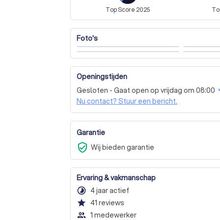
Volledig elektrische warmtepomp (geen c
Top
Score
2025
To
Bent u geïnteresseerd in onze diensten? Vra
uit om u te helpen met uw verwarmings- en
Foto's
Openingstijden
Gesloten - Gaat open op vrijdag om 08:00
Nu contact? Stuur een bericht.
Garantie
verified_user
Wij bieden garantie
Ervaring & vakmanschap
timelapse
4 jaar actief
star
41
reviews
people_outline
1 medewerker