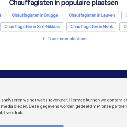
Chauffagisten in populaire plaatsen
t
Chauffagisten in Brugge
Chauffagisten in Leuven
Chauffagisten in Sint-Niklaas
Chauffagisten in Genk
C
 in Beringen
Chauffagisten in Turnhout
Chauffagisten in
Toon meer plaatsen
add
in Sint-Truiden
Chauffagisten in Lokeren
Chauffagisten 
VOOR BEDRIJVEN
OVER TRUST
Bedrijfsprofiel verwijderen
Over Trustloc
Trustlocal Top Pro
Werken bij Tr
n, analyseren we het websiteverkeer. Hiermee kunnen we content e
Ervaringen
Contact
al media bieden. Deze gegevens worden gedeeld met onze partners e
Blog
Privacy
bt verstrekt.
Cookies
Bedrijf aanmelden
Gebruikersvo