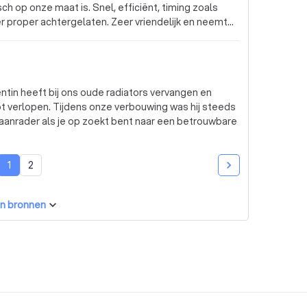
h op onze maat is. Snel, efficiënt, timing zoals
r proper achtergelaten. Zeer vriendelijk en neemt
n kennen. Nu lekker warm, en in vergelijking met ons
watt verminderd tot een derde van ervoor. Doet op
ft vertrouwen, aanrader!
ntin heeft bij ons oude radiators vervangen en
ot verlopen. Tijdens onze verbouwing was hij steeds
 aanrader als je op zoekt bent naar een betrouwbare
1
2
n bronnen