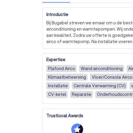
Introductie
Bij Bugabel streven we ernaar om u de best
airconditioning en warmtepompen. Wij onde
aan kwaliteit. Zodra uw offerte is goedgeke
airco of warmtepomp. Na installatie voeren 
we de warmtepomp op de juiste manier in.

Expertise
We begrijpen dat onverwachte storingen ver
om deze te voorkomen. Regelmatig onderh
Plafond Airco
Wand airconditioning
Ai
goede werking en duurzaamheid te garander
Klimaatbeheersing
Vloer/Console Airco
Bovendien bieden we het Stand By Me servi
Installatie
Centrale Verwarming (CV)
comfort, energie-efficiëntie en opvolging va
CV-ketel
Reparatie
Onderhoudscontr
toestel verlengen tot 8 jaar. 

Vervanging
CV-installatie
Verwarmings
Onze producten zijn de beste optie voor ied
Airco Reparatie en Onderhoud
Luchtbeh
Trustlocal Awards
een energiezuiniger en kostenbesparend al
Zakelijk
Airco met buitenunit
Warmte
efficiënte verwarming en warm water. Ze zi
in gebruik. 

Overige verwarmingsinstallatie
Installat