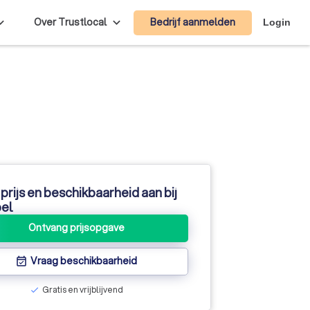
Bedrijf aanmelden
Over Trustlocal
Login
prijs en beschikbaarheid aan bij
el
Ontvang prijsopgave
Vraag beschikbaarheid
event_available
Gratis en vrijblijvend
check