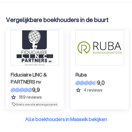
Vergelijkbare boekhouders in de buurt
Fiduciaire LINC &
Ruba
PARTNERS nv
9,0
9,9
grade
4
reviews
grade
189
reviews
Gratis eerste adviesgesprek
Alle boekhouders in Maaseik bekijken