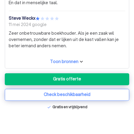
En dat in menselijke taal.
we de juiste handvatten aangereikt om onze
onderneming verder te laten groeien. We waarderen de
professionele aanpak, duidelijke communicatie en
Steve Weckx
betrokkenheid enorm.
11 mei 2024
google
Zeer onbetrouwbare boekhouder. Als je een zaak wil
overnemen, zonder dat er lijken uit de kast vallen kan je
beter iemand anders nemen.
Toon bronnen
Gratis offerte
Check beschikbaarheid
Gratis en vrijblijvend
check