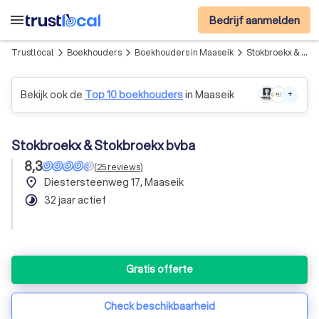
menu
Bedrijf aanmelden
Trustlocal
Boekhouders
Boekhouders in Maaseik
Stokbroekx & Stokbroekx bvba
arrow_forward_ios
arrow_forward_ios
arrow_forward_ios
Bekijk ook de
Top 10 boekhouders
in Maaseik
+
Stokbroekx & Stokbroekx bvba
8,3
(
25
reviews
)
place
Diestersteenweg 17, Maaseik
timelapse
32 jaar actief
Gratis offerte
Check beschikbaarheid