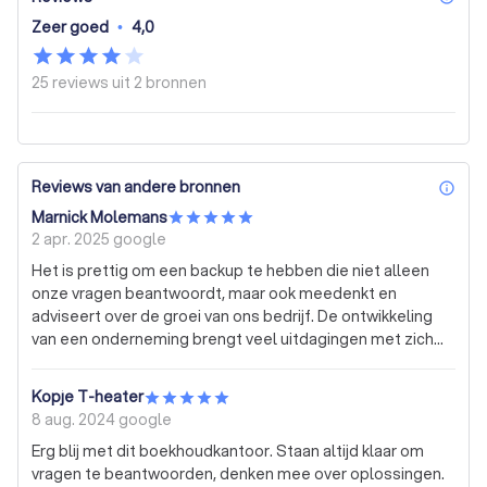
Zeer goed
•
4,0
25 reviews uit
2 bronnen
Reviews van andere bronnen
inf
Marnick Molemans
2 apr. 2025
google
Het is prettig om een backup te hebben die niet alleen
onze vragen beantwoordt, maar ook meedenkt en
adviseert over de groei van ons bedrijf. De ontwikkeling
van een onderneming brengt veel uitdagingen met zich
mee, en op verschillende vlakken is begeleiding
noodzakelijk. Stokbroekx & Stokbroekx biedt niet alleen
Kopje T-heater
waardevolle inzichten en praktische tips, maar helpt ons
8 aug. 2024
google
ook bewust te worden van belangrijke financiële en
Erg blij met dit boekhoudkantoor. Staan altijd klaar om
zakelijke aspecten waar je als ondernemer niet altijd bij
vragen te beantwoorden, denken mee over oplossingen.
stilstaat. Dankzij hun expertise en ondersteuning krijgen