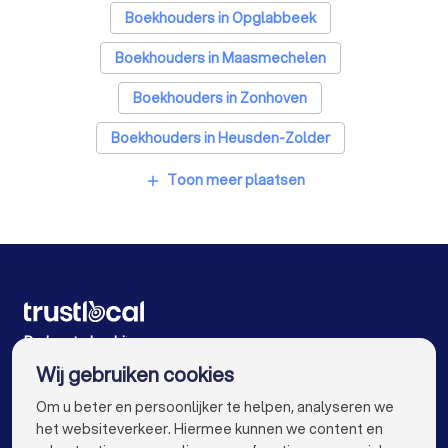
Boekhouders in Opglabbeek
Boekhouders in Maasmechelen
Boekhouders in Zonhoven
Boekhouders in Heusden-Zolder
Boekhouders in Hasselt
Toon meer plaatsen
add
Boekhouders in Riemst Val-Meer
Boekhouders in Hasselt Kuringen
Boekhouders in Beringen Paal
Boekhouders in Mol
Boekhouders in Antwerpen
Boekhouders in Gent
De beste bedrijven voor u
Wij gebruiken cookies
Boekhouders in Brugge
Boekhouders in Leuven
info@trustlocal.be
Om u beter en persoonlijker te helpen, analyseren we
Boekhouders in Aalst
Boekhouders in Mechelen
het websiteverkeer. Hiermee kunnen we content en