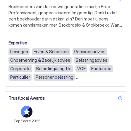
Boekhouders van de nieuwe generatie in hartje Bree

Professioneel, gespecialiseerd én geestig. Denkt u dat 
een boekhouder dat niet kan zijn? Dan moet u eens 
komen kennismaken met Stokbroekx & Stokbroekx. Want 
onze ondernemerscoaches, boekhouders en 
administratieve medewerkers koppelen hun expertise 
Expertise
aan een gezond gevoel voor humor.
Leningen
Erven & Schenken
Pensioenadvies
Onderneming & Zakelijk advies
Belastingadvies
Corporate
Belastingaangifte
VOF
Facturatie
Particulier
Personenbelasting
Aangifte omzetbelasting / BTW
BV
Aangifte vennootschapsbelasting
Eenmanszaak
Trustlocal Awards
inf
Statutaire audit
Bedrijfsrevisor
Fiscaal Advies
Zelfstandigen
Boekhouding
Fiscalist
KMO
Zakelijk
Accountant
Volledige boekhouding
Top
Score
2022
Boekhouding overig
Aangifte personenbelasting