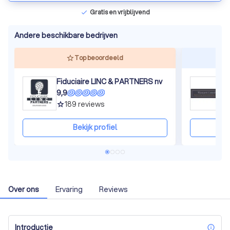
Gratis en vrijblijvend
check
Andere beschikbare bedrijven
Top beoordeeld
Fiduciaire LINC & PARTNERS nv
W
9,9
8
189
reviews
grade
gra
Bekijk profiel
Over ons
Ervaring
Reviews
Introductie
inf