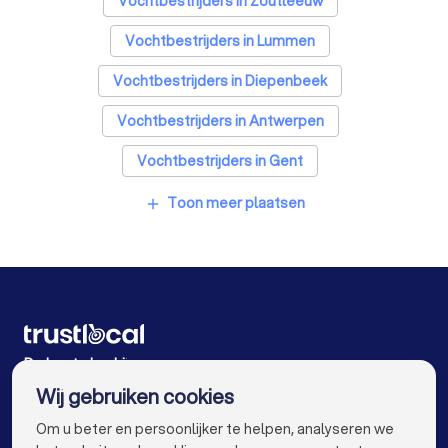
Vochtbestrijders in Zoutleeuw
Vochtbestrijders in Lummen
Vochtbestrijders in Diepenbeek
Vochtbestrijders in Antwerpen
Vochtbestrijders in Gent
Vochtbestrijders in Brugge
Toon meer plaatsen
add
Vochtbestrijders in Leuven
Vochtbestrijders in Aalst
Vochtbestrijders in Mechelen
Vochtbestrijders in Kortrijk
De beste bedrijven voor u
Wij gebruiken cookies
Vochtbestrijders in Hasselt
info@trustlocal.be
Om u beter en persoonlijker te helpen, analyseren we
Vochtbestrijders in Sint-Niklaas