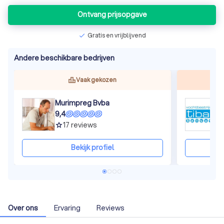
Ontvang prijsopgave
Gratis en vrijblijvend
check
Andere beschikbare bedrijven
Vaak gekozen
Murimpreg Bvba
T
9,4
8
17
reviews
grade
gra
Bekijk profiel
Over ons
Ervaring
Reviews