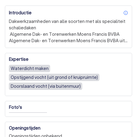
Introductie
inf
Dakwerkzaamheden van alle soorten met als specialiteit 
schaliedaken

 Algemene Dak- en Torenwerken Moens Francis BVBA

Algemene Dak- en Torenwerken Moens Francis BVBA uit 
Wilderen (Sint-Truiden) biedt twintig jaar ervaring in 
allerlei dakwerkzaamheden. 

Expertise
Hellende, platte en puntdaken, pannendaken en 
Waterdicht maken
leiendaken? Wij voeren met al onze expertise graag 
Opstijgend vocht (uit grond of kruipruimte)
nieuwbouwprojecten en renovatieprojecten uit voor 
particulieren en ondernemers.

Doorslaand vocht (via buitenmuur)
Naast het uitvoeren van allerlei soorten dakwerken is een 
van onze specialiteiten het plaatsen van schaliedaken 
Foto's
(met leisteen). 

Verder kunt u ook altijd een beroep op ons doen voor 
Openingstijden
allerleisoorten  lood-, zink- en koperwerken op ieder dak.

Openingstijden onbekend