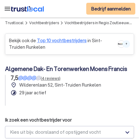
menu
Bedrijf aanmelden
Trustlocal
Vochtbestrijders
Vochtbestrijders in Regio Zoutleeuw
Al
arrow_forward_ios
arrow_forward_ios
Bekijk ook de
Top 10 vochtbestrijders
in Sint-
+
Truiden Runkelen
Algemene Dak- En Torenwerken Moens Francis
7,5
(
4
reviews
)
place
Wilderenlaan 52, Sint-Truiden Runkelen
timelapse
29 jaar actief
Ik zoek een vochtbestrijder voor
Kies uit bijv. doorslaand of opstijgend vocht