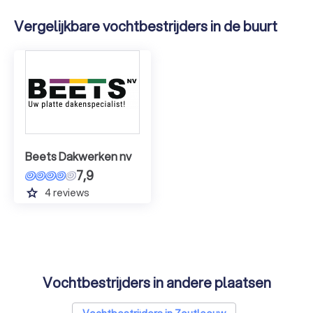
Vergelijkbare vochtbestrijders in de buurt
Beets Dakwerken nv
7,9
grade
4
reviews
Vochtbestrijders in andere plaatsen