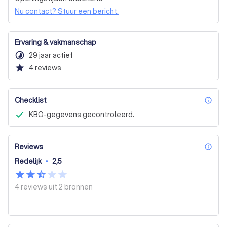
Op zoek naar een professionele dakwerker voor al uw 
Nu contact? Stuur een bericht.
dakwerkzaamheden? Kies voor een ervaren partner en 
contacteer Algemene Dak- en Torenwerken Moens 
Ervaring & vakmanschap
Francis!
timelapse
29 jaar actief
star
4
reviews
Checklist
inf
KBO-gegevens gecontroleerd.
Reviews
inf
Redelijk
•
2,5
4 reviews uit
2 bronnen