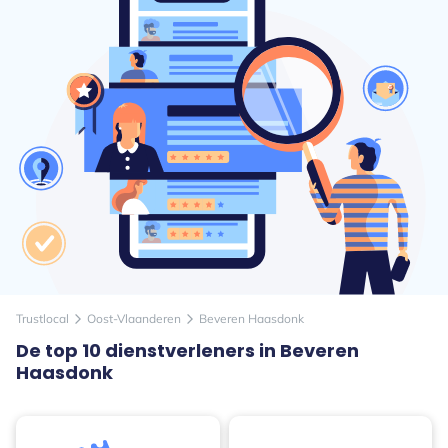
Trustlocal
Oost-Vlaanderen
Beveren Haasdonk
arrow_forward_ios
arrow_forward_ios
De top 10 dienstverleners in Beveren
Haasdonk