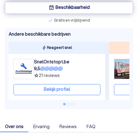
Beschikbaarheid
event_available
Gratis en vrijblijvend
check
Andere beschikbare bedrijven
Reageert snel
SnelOntstopt.be
9,5
9
21
reviews
grade
gra
Bekijk profiel
Over ons
Ervaring
Reviews
FAQ