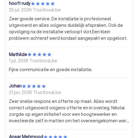
hooft rudy
25 jul. 2026
Trustlocal.be
Zeer goede service. De installatie is profesioneel
uitgevoerd en alles volgens duidelijk afspraken. Ook de
opvolging na de installatie verloopt vlot.Een klein
probleem achteraf werd kordaat aangepakt en opgelost.
Mathilde
1 jul. 2026
Trustlocal.be
Fijne communicatie en goede installatie.
Johan
21 jun. 2026
Trustlocal.be
Zeer snelle respons en offerte op maat. Alles wordt
correct uitgevoerd volgens offerte en in overleg. Nikolai
zorgde op eigen initiatief voor een hoogtewerker en
investeerde zelf in matten om het overeengekomen werk
met de beste zorg te kunnen uitvoeren. Een aanrader!
Ansar Mehmood