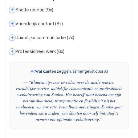
+
Snelle reactie
(
9
x)
+
Vriendelijk contact
(
8
x)
+
Duidelijke communicatie
(
7
x)
+
Professioneel werk
(
6
x)
Wat klanten zeggen, samengevat door AI
— “
Klanten zijn zeer tevreden over de snelle reactie,
vriendelijke service, duidelijke communicatie en professionele
werkuitvoering van Saniko. Het bedrijf staat bekend om zijn
betrouwbaarheid, transparantie en flexibiliteit bij het
aanbieden van correcte, betaalbare oplossingen. Saniko gaat
bovendien extra mijlen voor klanten door zelf initiatief te
nemen voor optimale werkuitvoering.
”