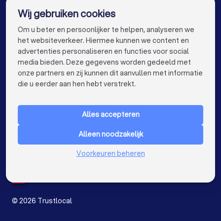
Wij gebruiken cookies
Loodgieters in Roeselare
Loodgieters in Beveren
info@trustlocal.be
Om u beter en persoonlijker te helpen, analyseren we
Loodgieters in Dendermonde
het websiteverkeer. Hiermee kunnen we content en
advertenties personaliseren en functies voor social
Loodgieters in Beringen
Loodgieters in Turnhout
media bieden. Deze gegevens worden gedeeld met
onze partners en zij kunnen dit aanvullen met informatie
Loodgieters in Dilbeek
keyboard_arrow_down
VOOR PARTICULIEREN
die u eerder aan hen hebt verstrekt.
Loodgieters in Heist-op-den-Berg
keyboard_arrow_down
VOOR BEDRIJVEN
Loodgieters in Sint-Truiden
Alles accepteren
keyboard_arrow_down
OVER TRUSTLOCAL
Loodgieters in Lokeren
Loodgieters in Brasschaat
Alleen noodzakelijk
LAND
Nederland
Voorkeuren beheren
België
Duitsland
Spanje
©
2026
Trustlocal