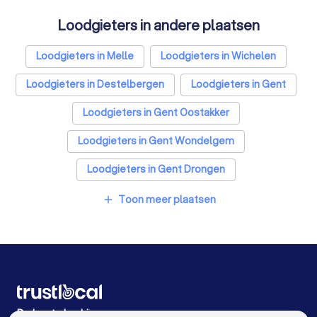
Loodgieters in andere plaatsen
Loodgieters in Melle
Loodgieters in Wichelen
Loodgieters in Destelbergen
Loodgieters in Gent
Loodgieters in Gent Oostakker
Loodgieters in Gent Wondelgem
Loodgieters in Gent Drongen
Loodgieters in Antwerpen
Loodgieters in Brugge
Toon meer plaatsen
add
Loodgieters in Leuven
Loodgieters in Aalst
Loodgieters in Mechelen
Loodgieters in Kortrijk
Loodgieters in Hasselt
Loodgieters in Sint-Niklaas
Loodgieters in Genk
De beste bedrijven voor u