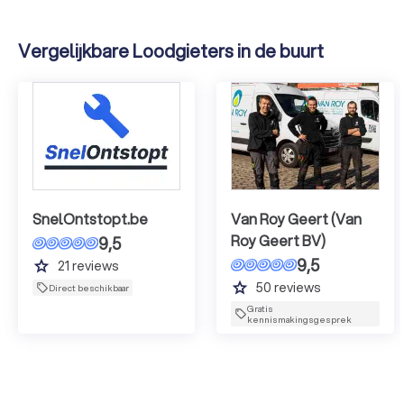
Vergelijkbare Loodgieters in de buurt
SnelOntstopt.be
Van Roy Geert (Van
Roy Geert BV)
9,5
9,5
grade
21
reviews
grade
50
reviews
Direct beschikbaar
Gratis
kennismakingsgesprek