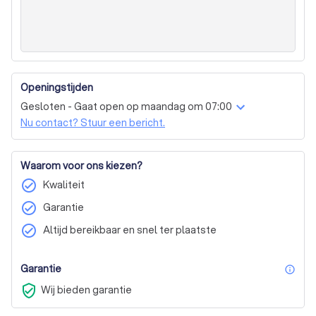
Openingstijden
Gesloten - Gaat open op maandag om 07:00
Nu contact? Stuur een bericht.
Waarom voor ons kiezen?
check_circle
Kwaliteit
check_circle
Garantie
check_circle
Altijd bereikbaar en snel ter plaatste
Garantie
inf
verified_user
Wij bieden garantie