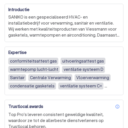
Introductie
SANIKO is een gespecialiseerd HVAC- en 
installatiebedrijf voor verwarming, sanitair en ventilatie. 
Wij werken met kwaliteitsproducten van Viessmann voor 
gasketels, warmtepompen en airconditioning. Daarnaast 
halen wij al ons materiaal uitsluitend bij erkende 
vakgroothandels zoals Facq, Desco, Sterck en Heytec 
Expertise
(koeltechnisch), zodat u verzekerd bent van betrouwbare, 
duurzame en professionele installaties.

conformiteitsattest gas
uitvoeringsattest gas
warmtepomp lucht-lucht
ventilatie systeem D
Naast de professionele plaatsing verzorgen wij ook het 
volledige onderhoud en de service van uw installaties. Zo 
Sanitair
Centrale Verwarming
Vloerverwarming
blijft uw systeem veilig, efficiënt en in optimale werking.

condensatie gasketels
ventilatie systeem C+
Warmtepomp lucht/water
SANIKO begeleidt klanten bij het aanvragen van 
beschikbare premies via de Vlaamse overheid. Daarnaast 
hybride opstelling wp-gasketel
ruwbouw
Trustlocal awards
bieden wij ook financieringsmogelijkheden aan via 
inf
Nieuwbouw
Renovatie
schouw gasketel
Viessmann Finance, zodat u uw investering comfortabel 
Top Pro’s leveren consistent geweldige kwaliteit,
kunt spreiden.

Waterleidingen
Gasleidingen
Riolering of afvoer
waardoor ze tot de allerbeste dienstverleners op
Trustlocal behoren.
CV-ketel of verwarming
Sanitair, toilet of keuken