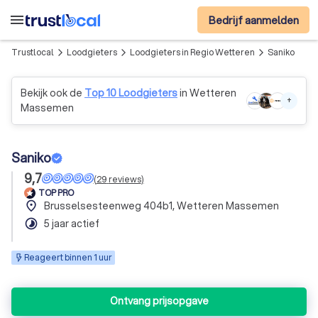
menu
Bedrijf aanmelden
Trustlocal
Loodgieters
Loodgieters in Regio Wetteren
Saniko
arrow_forward_ios
arrow_forward_ios
arrow_forward_ios
Bekijk ook de
Top 10 Loodgieters
in Wetteren
+
Massemen
Saniko
9,7
(
29
reviews
)
TOP PRO
place
Brusselsesteenweg 404b1, Wetteren Massemen
timelapse
5 jaar actief
Reageert binnen 1 uur
Ontvang prijsopgave