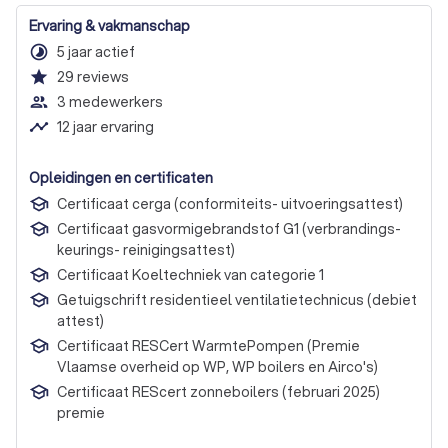
Ervaring & vakmanschap
timelapse
5 jaar actief
star
29
reviews
people_outline
3 medewerkers
timeline
12 jaar ervaring
Opleidingen en certificaten
Certificaat cerga (conformiteits- uitvoeringsattest)
Certificaat gasvormigebrandstof G1 (verbrandings-
keurings- reinigingsattest)
Certificaat Koeltechniek van categorie 1
Getuigschrift residentieel ventilatietechnicus (debiet
attest)
Certificaat RESCert WarmtePompen (Premie
Vlaamse overheid op WP, WP boilers en Airco's)
Certificaat REScert zonneboilers (februari 2025)
premie