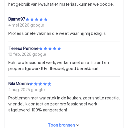
het gebruik van kwalitatief materiaal kunnen we ook de
gang en leefruimte koelen door simpelweg de deuren
laten open te staan.
Bjarne97
4 mei 2026
google
Professionele vakman die weet waar hij mij bezig is.
Teresa Perrone
10 feb. 2026
google
Echt professioneel werk, werken snel en efficiënt en
proper afgewerkt! En flexibel, goed bereikbaar!
Niki Moens
4 aug. 2025
google
Problemen met waterlek in de keuken, zeer snelle reactie,
vriendelijk contact en zeer professioneel werk
afgeleverd. 100% aangeraden!
Toon bronnen