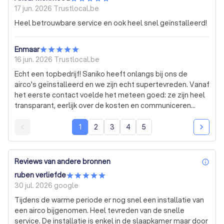
17 jun. 2026
Trustlocal.be
Heel betrouwbare service en ook heel snel geïnstalleerd!
Enmaar
16 jun. 2026
Trustlocal.be
Echt een topbedrijf! Saniko heeft onlangs bij ons de
airco's geïnstalleerd en we zijn echt supertevreden. Vanaf
het eerste contact voelde het meteen goed: ze zijn heel
transparant, eerlijk over de kosten en communiceren
gewoon heel fijn en duidelijk. Geen addertjes onder het
gras. Ze dachten ook echt met ons mee over de beste
1
2
3
4
5
plek voor de units, in plaats van snel de makkelijkste optie
te kiezen. De plaatsing zelf ging ook heel snel en de
installateurs waren vriendelijke gasten die alles netjes
Reviews van andere bronnen
inf
hebben achtergelaten. Wat ik extra sterk vond: er bleek
ruben verliefde
vanuit de fabriek een klein foutje in een van de units te
30 jul. 2026
google
zitten. Dat kan natuurlijk gebeuren. Saniko heeft dit
Tijdens de warme periode er nog snel een installatie van
meteen opgepakt en zonder enig gedoe perfect onder
een airco bijgenomen. Heel tevreden van de snelle
garantie opgelost. Als je een betrouwbaar en snel bedrijf
service. De installatie is enkel in de slaapkamer maar door
zoekt voor je airco, zit je hier echt goed. Dikke aanrader!