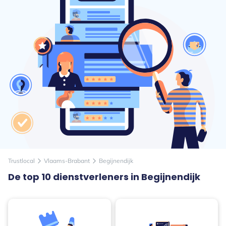
Trustlocal
Vlaams-Brabant
Begijnendijk
arrow_forward_ios
arrow_forward_ios
De top 10 dienstverleners in Begijnendijk