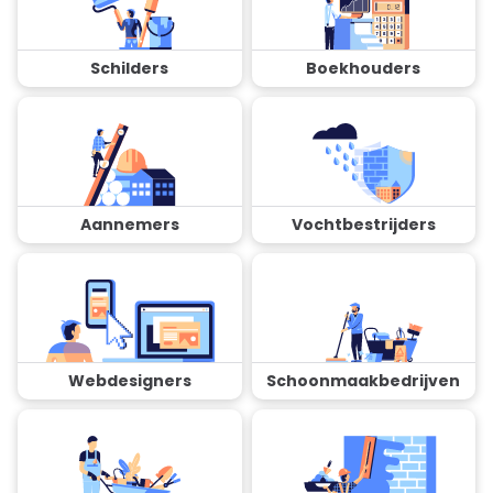
Schilders
Boekhouders
Aannemers
Vochtbestrijders
Webdesigners
Schoonmaakbedrijven