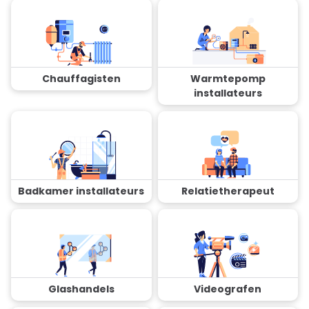
Chauffagisten
Warmtepomp
installateurs
Badkamer installateurs
Relatietherapeut
Glashandels
Videografen