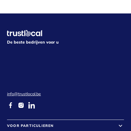
De beste bedrijven voor u
info@trustlocal.be
keyboard_arrow_down
VOOR PARTICULIEREN